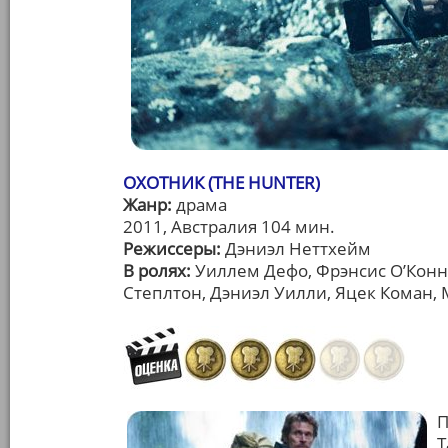
ОХОТНИК (THE HUNTER)
Жанр:
драма
2011, Австралия 104 мин.
Режиссеры:
Дэниэл Неттхейм
В ролях:
Уиллем Дефо, Фрэнсис О’Конн
Степлтон, Дэниэл Уилли, Яцек Коман,
П
Т