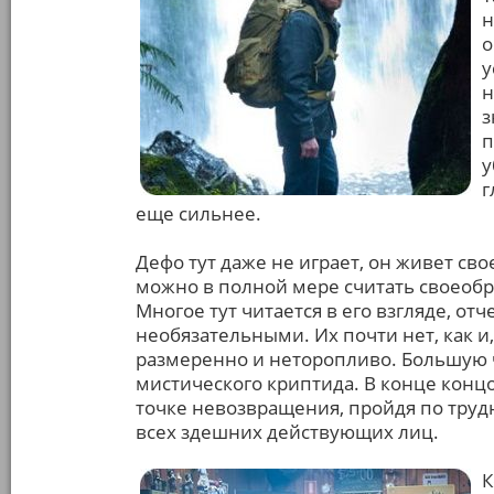
н
о
у
н
з
п
у
г
еще сильнее.
Дефо тут даже не играет, он живет св
можно в полной мере считать своеоб
Многое тут читается в его взгляде, о
необязательными. Их почти нет, как и
размеренно и неторопливо. Большую 
мистического криптида. В конце конц
точке невозвращения, пройдя по труд
всех здешних действующих лиц.
К