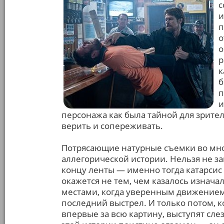
с
и
п
о
о
р
к
б
п
и
персонажа как была тайной для зрителя
верить и сопереживать.
Потрясающие натурные съемки во мно
аллегорической истории. Нельзя не з
концу ленты — именно тогда катарсис 
окажется не тем, чем казалось изнача
местами, когда уверенным движением
последний выстрел. И только потом, ког
впервые за всю картину, выступят сле