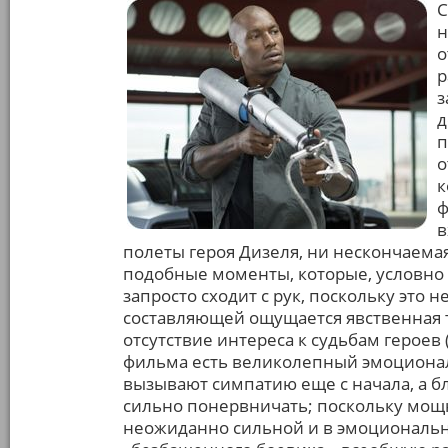
С
н
о
р
з
д
п
о
к
ф
в
полеты героя Дизеля, ни нескончаема
подобные моменты, которые, условно г
запросто сходит с рук, поскольку это н
составляющей ощущается явственная т
отсутствие интереса к судьбам героев 
фильма есть великолепный эмоционал
вызывают симпатию еще с начала, а б
сильно понервничать; поскольку мощ
неожиданно сильной и в эмоциональ