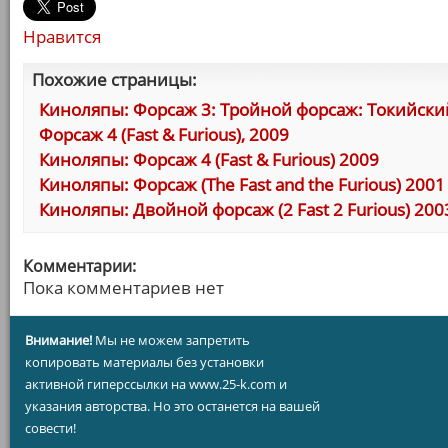
Нравится
Похожие страницы:
Киноляпы: Форсаж 3: Тройной форсаж: Токийский Др
Форсаж 4 (Fast & Furious), 2009
Киноляпы: Форсаж 4 (Fast & Furious) 2009
Киноляпы: Форсаж (The Fast and the Furious) 2001
Киноляпы: Двойной форсаж (2 Fast 2 Furious) 200
Комментарии:
Пока комментариев нет
Внимание!
Мы не можем запретить
копировать материалы без установки
активной гиперссылки на www.25-k.com и
указания авторства. Но это останется на вашей
совести!