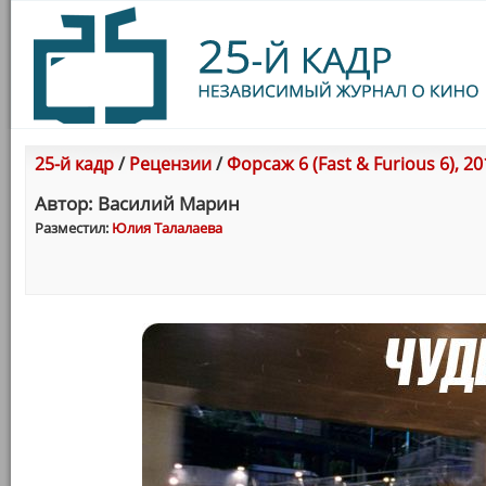
25-й кадр
/
Рецензии
/
Форсаж 6 (Fast & Furious 6), 20
Автор: Василий Марин
Разместил:
Юлия Талалаева