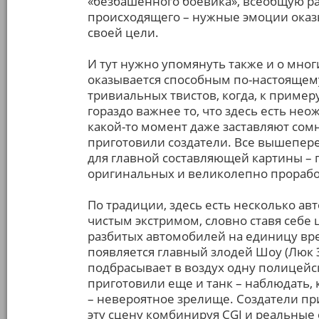
«безбашенного боевика», всеобщую ра
происходящего – нужные эмоции оказ
своей цели.
И тут нужно упомянуть также и о мн
оказывается способным по-настоящему 
тривиальных твистов, когда, к пример
гораздо важнее то, что здесь есть н
какой-то момент даже заставляют сомн
приготовили создатели. Все вышепер
для главной составляющей картины – 
оригинальных и великолепно прораб
По традиции, здесь есть несколько ав
чистым экстримом, словно ставя себе 
разбитых автомобилей на единицу вре
появляется главный злодей Шоу (Люк Э
подбрасывает в воздух одну полицейс
приготовили еще и танк – наблюдать,
– невероятное зрелище. Создатели при
эту сцену комбинируя CGI и реальные с