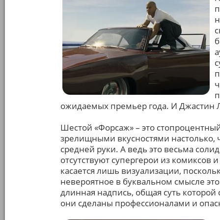
п
н
с
б
а
с
п
ч
п
ожидаемых премьер года. И Джастин 
Шестой «Форсаж» – это стопроцентны
зрелищными вкусностями настолько, ч
средней руки. А ведь это весьма соли
отсутствуют супергерои из комиксов и
касается лишь визуализации, поскольк
невероятное в буквальном смысле этог
длинная надпись, общая суть которой 
они сделаны профессионалами и опас