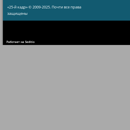
«25-й кадр» © 2009-2025. Почти все права
защищены
Работает на Seditio