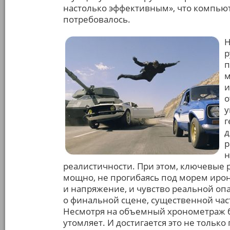
настолько эффективным», что компью
потребовалось.
Н
р
п
м
и
о
у
г
д
р
н
реалистичности. При этом, ключевые 
мощно, не прогибаясь под морем ирони
и напряжение, и чувство реальной опас
о финальной сцене, существенной час
Несмотря на объемный хронометраж б
утомляет. И достигается это не тольк