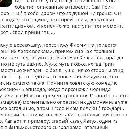
где по сюжету год назад произошли жуткие
события, описанные в повести. Сам Грин
еренный в себе, даром что за душой ни гроша. Он
ого рода чертовщине, о которой то и дело молвят
скептицизмом. И конечно же, наступит тот момент,
отреть свои принципы…
инскую деревушку, персонажу Флеминга придется
дешних лесах волками, причем сцена с горящей
оминает подобную сцену из «Ван Хелсинга», правда
но не суть важно. А уже чуть позже, когда Грин
, местные жители не без внушения со стороны отца
ьского проповедника, и вовсе начали думать, что
ник из самого пекла. Помните советскую комедию
ессию»? В эпизоде, когда персонажи Леонида
утились в Москве времен правления Ивана Грозного,
рамарова) моментально окрестил их демонами, а уже
все остальные, в том числе и сам великий государь.
одобный фанатизм, но все-таки некоторые жители по-
 Как вот, к примеру, старый казак Явтух, один из
 в фильме, которого сыграл замечательный