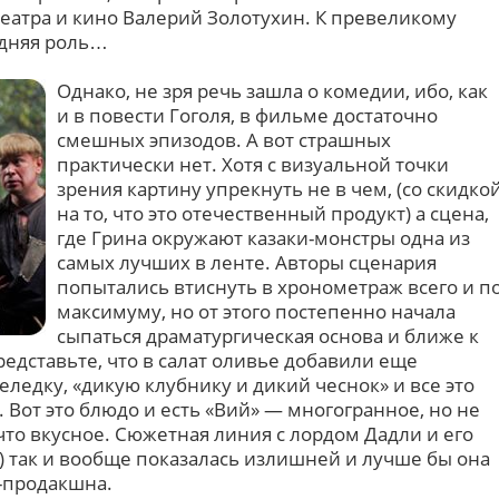
театра и кино Валерий Золотухин. К превеликому
едняя роль…
Однако, не зря речь зашла о комедии, ибо, как
и в повести Гоголя, в фильме достаточно
смешных эпизодов. А вот страшных
практически нет. Хотя с визуальной точки
зрения картину упрекнуть не в чем, (со скидко
на то, что это отечественный продукт) а сцена,
где Грина окружают казаки-монстры одна из
самых лучших в ленте. Авторы сценария
попытались втиснуть в хронометраж всего и п
максимуму, но от этого постепенно начала
сыпаться драматургическая основа и ближе к
едставьте, что в салат оливье добавили еще
еледку, «дикую клубнику и дикий чеснок» и все это
Вот это блюдо и есть «Вий» — многогранное, но не
 что вкусное. Сюжетная линия с лордом Дадли и его
 так и вообще показалась излишней и лучше бы она
т-продакшна.