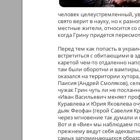
человек целеустремленный, ув
свято верит в науку, но к разн
местные жители, относится со 
когда Грину придется пересм
Перед тем как попасть в укра
встретиться с обитающими в з
каретой чем-то отдаленно нап
там были оборотни и вампиры, 
оказался на территории хутора
Паисия (Андрей Смоляков), сел
чужак Грин чуть ли не послан
«Иван Васильевич меняет проф
Куравлева и Юрия Яковлева оч
дьяк Феофан (герой Савелия К
через мгновение так думали и 
Вот и в «Вие» мы наблюдаем п
прежнему ведут себя адекватно.
самых запоминающихся образов