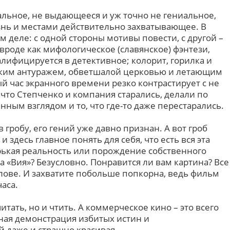
альное, не выдающееся и уж точно не гениальное,
нь и местами действительно захватывающее. В
м деле: с одной стороны мотивы повести, с другой –
вроде как мифологическое (славянское) фэнтези,
лифицируется в детективное; колорит, горилка и
ским антуражем, обветшалой церковью и летающим
й час экранного времени резко контрастирует с не
что Степченко и компания старались, делали по
нным взглядом и то, что где-то даже перестарались.
в гробу, его гений уже давно признан. А вот гроб
и здесь главное понять для себя, что есть вся эта
рькая реальность или порождение собственного
а «Вия»? Безусловно. Понравится ли вам картина? Все
олове. И захватите побольше попкорна, ведь фильм
аса.
итать, но и чтить. А коммерческое кино – это всего
ная демонстрация избитых истин и
й даже и страшно красивая.