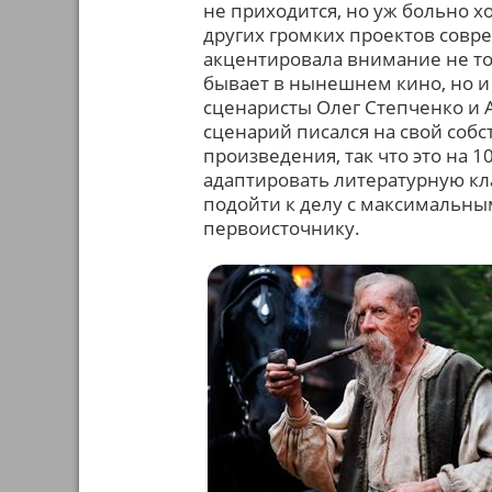
не приходится, но уж больно х
других громких проектов совр
акцентировала внимание не тол
бывает в нынешнем кино, но и 
сценаристы Олег Степченко и А
сценарий писался на свой собс
произведения, так что это на 
адаптировать литературную кла
подойти к делу с максимальн
первоисточнику.