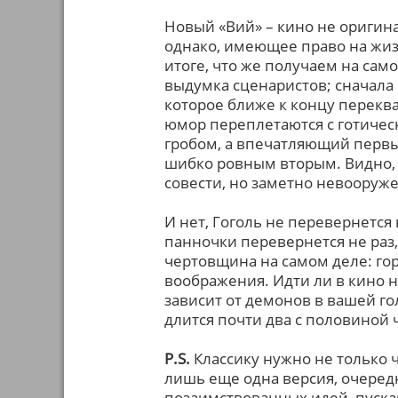
Новый «Вий» – кино не оригин
однако, имеющее право на жиз
итоге, что же получаем на само
выдумка сценаристов; сначала 
которое ближе к концу переква
юмор переплетаются с готиче
гробом, а впечатляющий первы
шибко ровным вторым. Видно, 
совести, но заметно невооруже
И нет, Гоголь не перевернется 
панночки перевернется не раз, 
чертовщина на самом деле: го
воображения. Идти ли в кино н
зависит от демонов в вашей г
длится почти два с половиной ч
P.S.
Классику нужно не только ч
лишь еще одна версия, очеред
позаимствованных идей, пуска