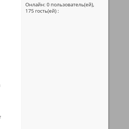
Онлайн: 0 пользователь(ей),
175 гость(ей) :
й
т