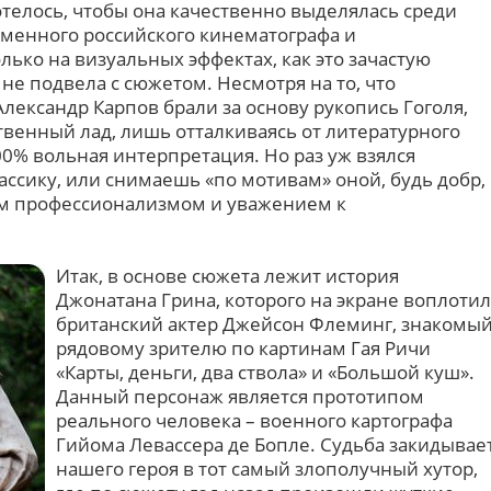
отелось, чтобы она качественно выделялась среди
еменного российского кинематографа и
ько на визуальных эффектах, как это зачастую
не подвела с сюжетом. Несмотря на то, что
лександр Карпов брали за основу рукопись Гоголя,
твенный лад, лишь отталкиваясь от литературного
100% вольная интерпретация. Но раз уж взялся
ссику, или снимаешь «по мотивам» оной, будь добр,
ым профессионализмом и уважением к
Итак, в основе сюжета лежит история
Джонатана Грина, которого на экране воплотил
британский актер Джейсон Флеминг, знакомы
рядовому зрителю по картинам Гая Ричи
«Карты, деньги, два ствола» и «Большой куш».
Данный персонаж является прототипом
реального человека – военного картографа
Гийома Левассера де Бопле. Судьба закидывае
нашего героя в тот самый злополучный хутор,