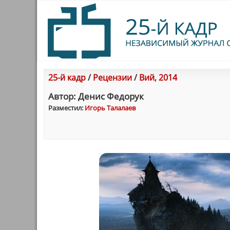
25-й кадр
/
Рецензии
/
Вий, 2014
Автор: Денис Федорук
Разместил:
Игорь Талалаев