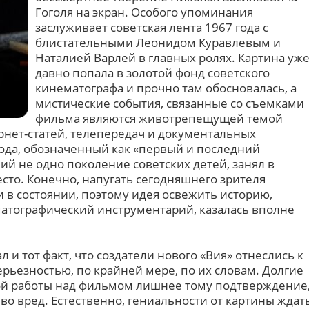
Гоголя на экран. Особого упоминания
заслуживает советская лента 1967 года с
блистательными Леонидом Куравлевым и
Наталией Варлей в главных ролях. Картина уж
давно попала в золотой фонд советского
кинематографа и прочно там обосновалась, а
мистические события, связанные со съемками
фильма являются животрепещущей темой
нет-статей, телепередач и документальных
года, обозначенный как «первый и последний
ий не одно поколение советских детей, занял в
сто. Конечно, напугать сегодняшнего зрителя
 в состоянии, поэтому идея освежить историю,
атографический инструментарий, казалась вполне
и тот факт, что создатели нового «Вия» отнеслись к
серьезностью, по крайней мере, по их словам. Долгие
ой работы над фильмом лишнее тому подтверждение
 во вред. Естественно, гениальности от картины ждат