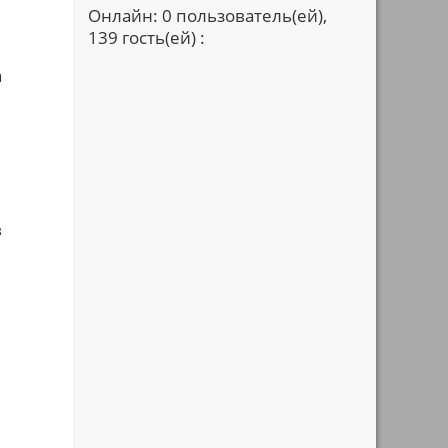
Онлайн: 0 пользователь(ей),
139 гость(ей) :
а
в