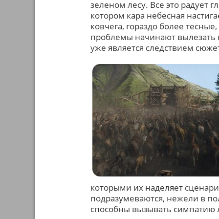
зеленом лесу. Все это радует г
котором кара небесная настига
ковчега, гораздо более тесные,
проблемы начинают вылезать го
уже является следствием сюжета
которыми их наделяет сценарий
подразумеваются, нежели в пол
способны вызывать симпатию 