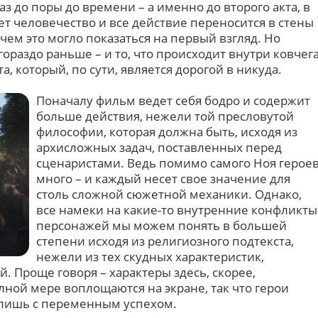
лаз до поры до времени – а именно до второго акта, в
ет человечество и все действие переносится в стены
 чем это могло показаться на первый взгляд. Но
раздо раньше – и то, что происходит внутри ковчег
, который, по сути, является дорогой в никуда.
Поначалу фильм ведет себя бодро и содержит
больше действия, нежели той пресловутой
философии, которая должна быть, исходя из
архисложных задач, поставленных перед
сценаристами. Ведь помимо самого Ноя герое
много – и каждый несет свое значение для
столь сложной сюжетной механики. Однако,
все намеки на какие-то внутренние конфликты
персонажей мы можем понять в большей
степени исходя из религиозного подтекста,
нежели из тех скудных характеристик,
. Проще говоря – характеры здесь, скорее,
ной мере воплощаются на экране, так что герои
лишь с переменным успехом.