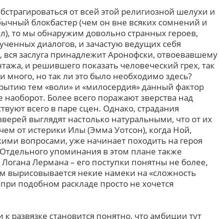
 абстрагироваться от всей этой религиозной шелухи и
бычный блокбастер (чем он вне всяких сомнений и
рил), то мы обнаружим довольно странных героев,
ченных диалогов, и зачастую ведущих себя
о, вся заслуга принадлежит Аронофски, отвоевавшему
тажа, и решившего показать человеческий грех, так
ти много, но так ли это было необходимо здесь?
рытию тем «воли» и «милосердия» данный фактор
е наоборот. Более всего поражают зверства над
твуют всего в паре сцен. Однако, страдания
верей выглядят настолько натуральными, что от их
чем от истерики Илы (Эмма Уотсон), когда Ной,
ими вопросами, уже начинает походить на героя
 Отдельного упоминания в этом плане также
Логана Лермана – его поступки понятны не более,
тим вырисовывается некие намеки на «сложность
 при подобном раскладе просто не хочется
 развязке становится понятно, что амбиции тут