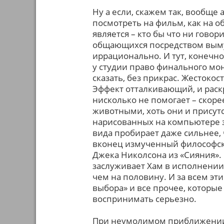
Ну а если, скажем так, вообще
посмотреть на фильм, как на о
является – кто бы что ни гово
общающихся посредством выму
иррационально. И тут, конечн
у студии право финального мон
сказать, без прикрас. Жестокос
Эффект отталкивающий, и раск
нисколько не помогает – скоре
животными, хоть они и присутс
нарисованных на компьютере з
вида пробирает даже сильнее, 
вконец измученный философск
Джека Николсона из «Сияния».
заслуживает Хам в исполнении 
чем на половину. И за всем э
выбора» и все прочее, которые
воспринимать серьезно.
При неумолимом приближении к