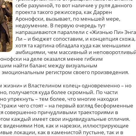
себе разумной, то вот наличие у руля данного
проекта такого режиссера, как Даррен
Аронофски, вызывает, по меньшей мере,
недоумение. В первую очередь тут
напрашиваются параллели с «Жизнью Пи» Энга
Ли – и бюджет сопоставим, и концепция схожа,
хотя та картина обладала куда как меньшими
амбициями, чем массивный и неповоротливы
ронофски на деле оказался менее гибким
евшим найти баланс между визуальным
эмоциональным регистром своего произведения.
м жизни» и Властелином колец» одновременно – но
нно, получается куда более скромный. По части
о упрекнуть – тем более, что многие находки
тражи чего стоят – на первый взгляд бесформенные
я совершенно причудливыми траекториями в
 этом каждый имеет свои индивидуальные отличия.
с видениями Ноя, как и нарезки, иллюстрирующие
ивые локации, как в каменистой пустыне, так и в