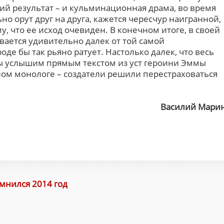
й результат – и кульминационная драма, во время
но орут друг на друга, кажется чересчур наигранной,
, что ее исход очевиден. В конечном итоге, в своей
вается удивительно далек от той самой
оде бы так рьяно ратует. Настолько далек, что весь
ы услышим прямым текстом из уст героини Эммы
ном монологе – создатели решили перестраховаться
Василий Мари
мнился 2014 год