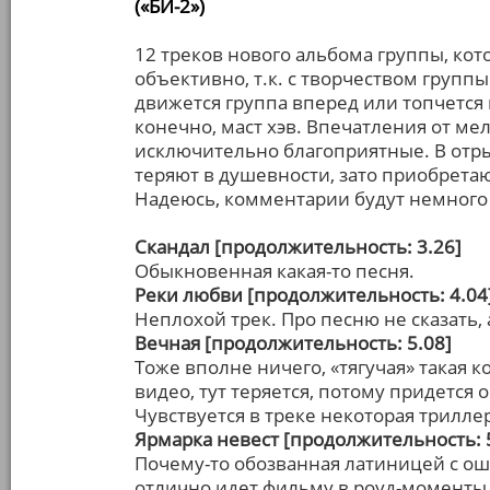
(«БИ-2»)
12 треков нового альбома группы, ко
объективно, т.к. с творчеством групп
движется группа вперед или топчется 
конечно, маст хэв. Впечатления от м
исключительно благоприятные. В отры
теряют в душевности, зато приобретают
Надеюсь, комментарии будут немного
Скандал [продолжительность: 3.26]
Обыкновенная какая-то песня.
Реки любви [продолжительность: 4.04
Неплохой трек. Про песню не сказать, 
Вечная [продолжительность: 5.08]
Тоже вполне ничего, «тягучая» такая
видео, тут теряется, потому придетс
Чувствуется в треке некоторая триллер
Ярмарка невест [продолжительность: 
Почему-то обозванная латиницей с оши
отлично идет фильму в роуд-моменты,