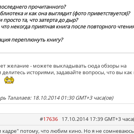
 последнего прочитанного?
иблиотека и как она выглядит (фото приветствуется)?
 просто та, что затерта до дыр?
, что некогда приятная книга после повторного чтени
ация переплюнуть книгу?
кнет желание - можете выкладывать сюда обзоры на
 делитесь историями, задавайте вопросы, что вы как
.
рь Талалаев: 18.10.2014 01:30 GMT+3 часа(ов)
#
17636
17.10.2014 17:39 GMT+3 ча
 кадре" потому, что любим кино. Но я не сомневаюсь