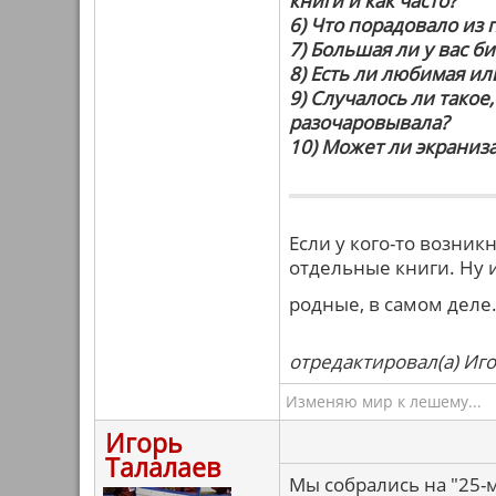
книги и как часто?
6) Что порадовало из
7) Большая ли у вас б
8) Есть ли любимая или
9) Случалось ли такое
разочаровывала?
10) Может ли экраниз
Если у кого-то возни
отдельные книги. Ну и
родные, в самом деле
отредактировал(а) Иго
Изменяю мир к лешему...
Игорь
Талалаев
Мы собрались на "25-м