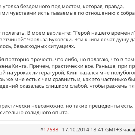
 уголка бездомного под мостом, которая, правда,
ыми чувствами испытываемые по отношению к собр
оит полагать. В моем варианте: "Герой нашего времени
ветчиной" Чарльза Буковски. Эти книги лечат душу д
алось, безысходных ситуациях.
бя повторно прочесть что-либо, но полагаю, что в пам
ивена Кинга. Причем, практически все. Раньше, при 
ой на уроках литературой, Кинг казался мне полубого
ь же мне есть с чем сравнить и, как это частенько бы
едений оказалась слишком слабой, чтобы разжечь п
 практически невозможно, но такие прецеденты есть.
осительно солидного опыта.
#
17638
17.10.2014 18:41 GMT+3 ча