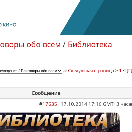
говоры обо всем
/
Библиотека
Следующая страница
>
1
<
[
2
Сообщение
#
17635
17.10.2014 17:16 GMT+3 ча