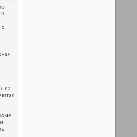
то
 в
 с
рочел
была
 читал
Кроме
ми
ть