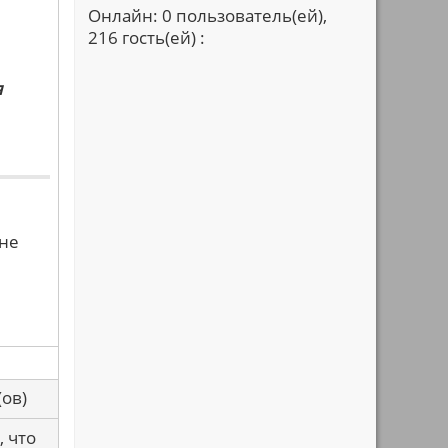
Онлайн: 0 пользователь(ей),
216 гость(ей) :
я
 не
са(ов)
, что