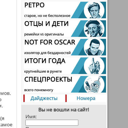
омов.
Дайджесты
Номера
о
м.
Вы не вошли на сайт!
Имя:
(я
 самое