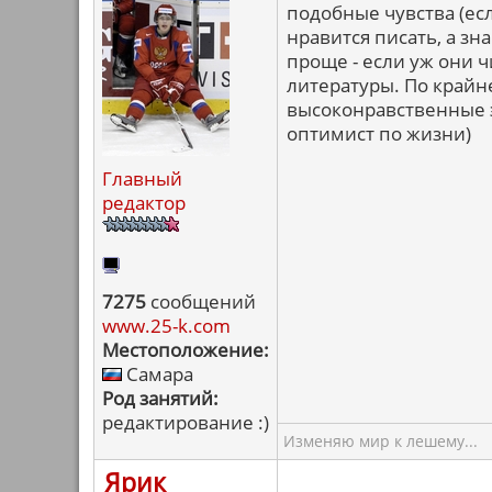
подобные чувства (ес
нравится писать, а зн
проще - если уж они ч
литературы. По крайне
высоконравственные э
оптимист по жизни)
Главный
редактор
7275
сообщений
www.25-k.com
Местоположение:
Самара
Род занятий:
редактирование :)
Изменяю мир к лешему...
Ярик