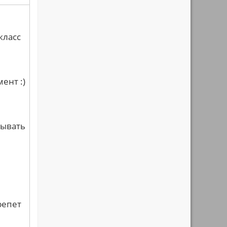
класс
ент :)
рывать
репет