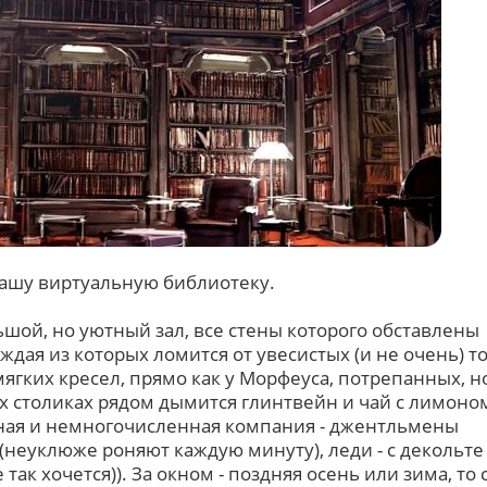
нашу виртуальную библиотеку.
ьшой, но уютный зал, все стены которого обставлены
дая из которых ломится от увесистых (и не очень) т
мягких кресел, прямо как у Морфеуса, потрепанных, н
 столиках рядом дымится глинтвейн и чай с лимоно
тная и немногочисленная компания - джентльмены
(неуклюже роняют каждую минуту), леди - с декольте 
так хочется)). За окном - поздняя осень или зима, то