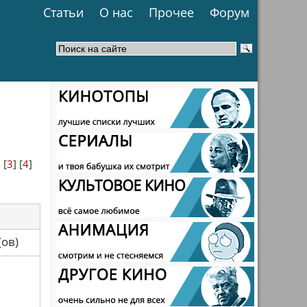
Статьи
О нас
Прочее
Форум
] [
3
] [
4
]
са(ов)