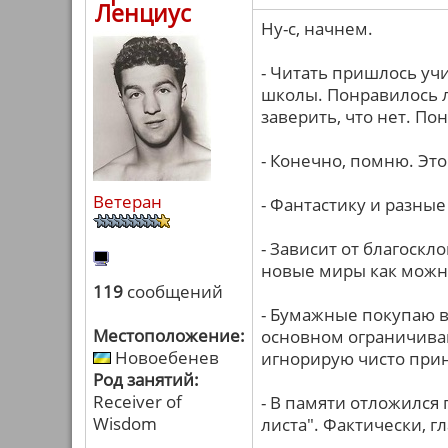
Ленциус
Ну-с, начнем.
- Читать пришлось учи
школы. Понравилось 
заверить, что нет. П
- Конечно, помню. Это
Ветеран
- Фантастику и разны
- Зависит от благоскл
новые миры как можн
119
сообщений
- Бумажные покупаю в
Местоположение:
основном ограничива
Новоебенев
игнорирую чисто при
Род занятий:
Receiver of
- В памяти отложился
Wisdom
листа". Фактически, г