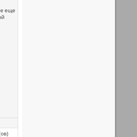
се еще
ой
са(ов)