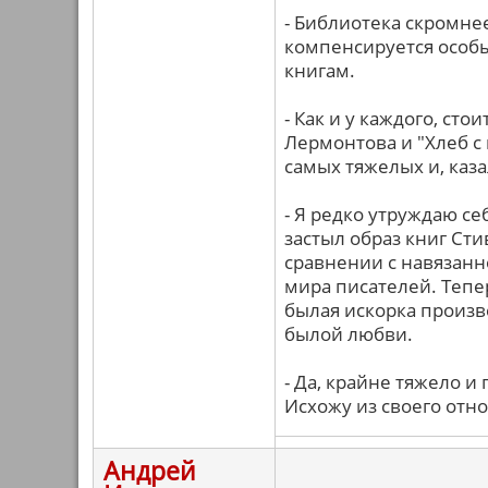
- Библиотека скромнее
компенсируется особ
книгам.
- Как и у каждого, ст
Лермонтова и "Хлеб с 
самых тяжелых и, каз
- Я редко утруждаю се
застыл образ книг Ст
сравнении с навязанн
мира писателей. Тепер
былая искорка произв
былой любви.
- Да, крайне тяжело и
Исхожу из своего отн
Андрей