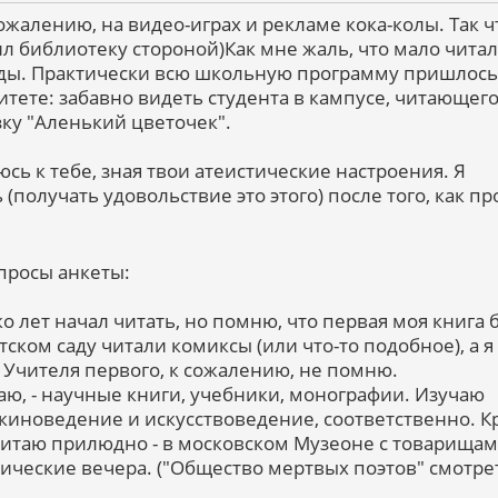
сожалению, на видео-играх и рекламе кока-колы. Так ч
л библиотеку стороной)Как мне жаль, что мало читал
оды. Практически всю школьную программу пришлось
тете: забавно видеть студента в кампусе, читающего
ку "Аленький цветочек".
юсь к тебе, зная твои атеистические настроения. Я
 (получать удовольствие это этого) после того, как п
опросы анкеты:
ько лет начал читать, но помню, что первая моя книга 
тском саду читали комиксы (или что-то подобное), а я
 Учителя первого, к сожалению, не помню.
итаю, - научные книги, учебники, монографии. Изучаю
 киноведение и искусствоведение, соответственно. 
 читаю прилюдно - в московском Музеоне с товарища
тические вечера. ("Общество мертвых поэтов" смотре