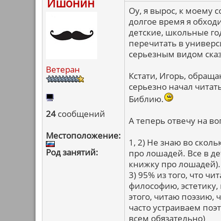
Ишонин
Оу, я вырос, к моему 
долгое время я обходи
детские, школьные г
перечитать в универси
серьезным видом сказ
Ветеран
Кстати, Игорь, обраща
серьезно начал читать
Библию.
24
сообщений
А теперь отвечу на в
Местоположение:
1, 2) Не знаю во скол
Род занятий:
про лошадей. Все в де
книжку про лошадей).
3) 95% из того, что ч
философию, эстетику,
этого, читаю поэзию,
часто устраиваем поэ
всем обязательно)