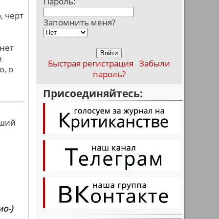
Пароль:
, черт
Запомнить меня?
 нет
е
Быстрая регистрация
Забыли
о, о
пароль?
Присоединяйтесь:
вший
о-)