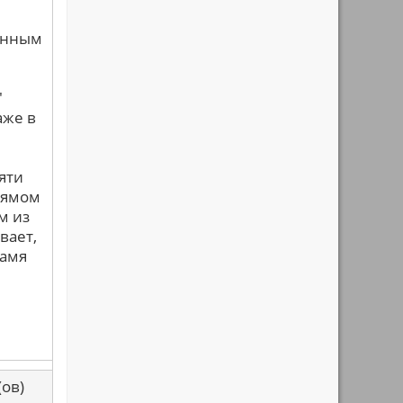
анным
"
аже в
яти
прямом
м из
вает,
ламя
са(ов)