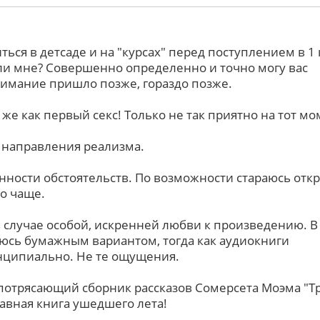
ться в детсаде и на "курсах" перед поступлением в 1 
ли мне? Совершенно определенно и точно могу вас
онимание пришло позже, гораздо позже.
 же как первый секс! Только не так приятно на тот мом
е направления реализма.
онности обстоятельств. По возможности стараюсь отк
о чаще.
 случае особой, искренней любви к произведению. В
юсь бумажным вариантом, тогда как аудиокниги
нципиально. Не те ощущения.
 потрясающий сборник рассказов Сомерсета Моэма "Т
лавная книга ушедшего лета!