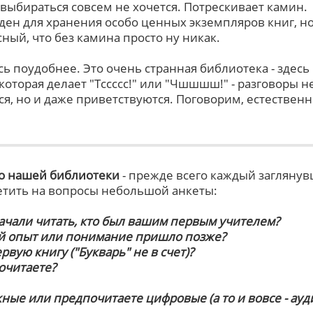
 выбираться совсем не хочется. Потрескивает камин.
ден для хранения особо ценных экземпляров книг, но
сный, что без камина просто ну никак.
ь поудобнее. Это очень странная библиотека - здесь
оторая делает "Тссссс!" или "Чшшшш!" - разговоры н
я, но и даже приветствуются. Поговорим, естественн
о нашей библиотеки
- прежде всего каждый загляну
етить на вопросы небольшой анкеты:
начали читать, кто был вашим первым учителем?
й опыт или понимание пришло позже?
рвую книгу ("Букварь" не в счет)?
очитаете?
ные или предпочитаете цифровые (а то и вовсе - ауди