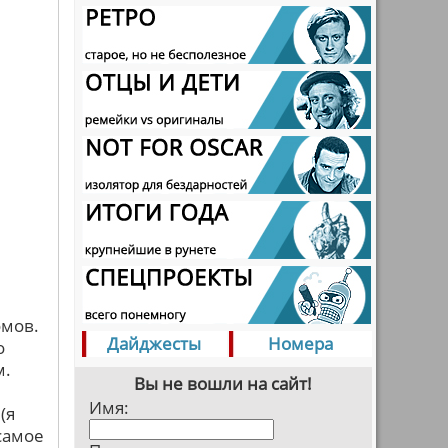
омов.
Дайджесты
Номера
о
м.
Вы не вошли на сайт!
Имя:
(я
 самое