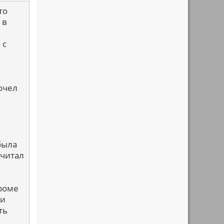
то
 в
 с
рочел
была
 читал
Кроме
ми
ть