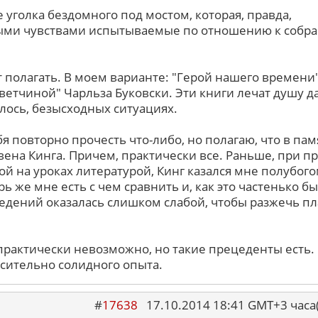
 уголка бездомного под мостом, которая, правда,
ыми чувствами испытываемые по отношению к собр
оит полагать. В моем варианте: "Герой нашего времени
ветчиной" Чарльза Буковски. Эти книги лечат душу д
алось, безысходных ситуациях.
бя повторно прочесть что-либо, но полагаю, что в пам
ивена Кинга. Причем, практически все. Раньше, при 
ой на уроках литературой, Кинг казался мне полубого
ь же мне есть с чем сравнить и, как это частенько бы
едений оказалась слишком слабой, чтобы разжечь п
 практически невозможно, но такие прецеденты есть.
осительно солидного опыта.
#
17638
17.10.2014 18:41 GMT+3 ча