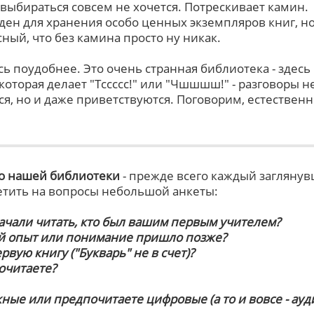
 выбираться совсем не хочется. Потрескивает камин.
ден для хранения особо ценных экземпляров книг, но
сный, что без камина просто ну никак.
ь поудобнее. Это очень странная библиотека - здесь
оторая делает "Тссссс!" или "Чшшшш!" - разговоры н
я, но и даже приветствуются. Поговорим, естественн
о нашей библиотеки
- прежде всего каждый загляну
етить на вопросы небольшой анкеты:
начали читать, кто был вашим первым учителем?
й опыт или понимание пришло позже?
рвую книгу ("Букварь" не в счет)?
очитаете?
ные или предпочитаете цифровые (а то и вовсе - ауди