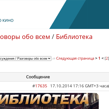
говоры обо всем
/
Библиотека
Следующая страница
>
1
<
[
2
Сообщение
#
17635
17.10.2014 17:16 GMT+3 ча