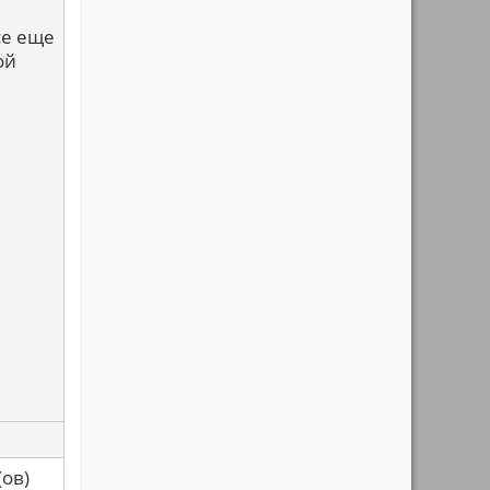
се еще
ой
са(ов)