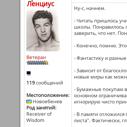
Ленциус
Ну-с, начнем.
- Читать пришлось учи
школы. Понравилось 
заверить, что нет. П
- Конечно, помню. Это
Ветеран
- Фантастику и разны
- Зависит от благоскл
новые миры как можн
119
сообщений
- Бумажные покупаю в
Местоположение:
основном ограничива
Новоебенев
игнорирую чисто при
Род занятий:
Receiver of
- В памяти отложился
Wisdom
листа". Фактически, г