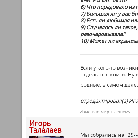
книги и как часто?
6) Что порадовало из
7) Большая ли у вас б
8) Есть ли любимая или
9) Случалось ли такое
разочаровывала?
10) Может ли экраниз
Если у кого-то возни
отдельные книги. Ну и
родные, в самом деле
отредактировал(а) Иго
Изменяю мир к лешему...
Игорь
Талалаев
Мы собрались на "25-м