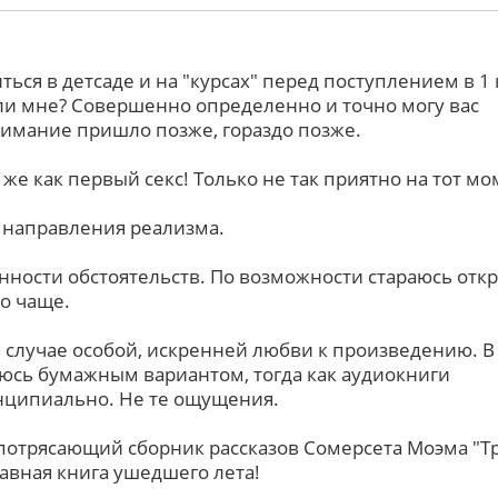
ться в детсаде и на "курсах" перед поступлением в 1 
ли мне? Совершенно определенно и точно могу вас
онимание пришло позже, гораздо позже.
 же как первый секс! Только не так приятно на тот мом
е направления реализма.
онности обстоятельств. По возможности стараюсь отк
о чаще.
 случае особой, искренней любви к произведению. В
юсь бумажным вариантом, тогда как аудиокниги
нципиально. Не те ощущения.
 потрясающий сборник рассказов Сомерсета Моэма "Т
лавная книга ушедшего лета!