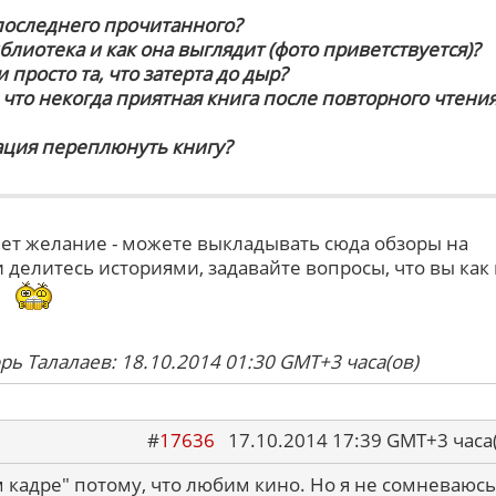
 последнего прочитанного?
иблиотека и как она выглядит (фото приветствуется)?
 просто та, что затерта до дыр?
, что некогда приятная книга после повторного чтени
ация переплюнуть книгу?
кнет желание - можете выкладывать сюда обзоры на
 делитесь историями, задавайте вопросы, что вы как
.
рь Талалаев: 18.10.2014 01:30 GMT+3 часа(ов)
#
17636
17.10.2014 17:39 GMT+3 ча
 кадре" потому, что любим кино. Но я не сомневаюсь