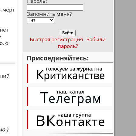
Пароль:
, черт
Запомнить меня?
 нет
е
Быстрая регистрация
Забыли
о, о
пароль?
Присоединяйтесь:
вший
о-)