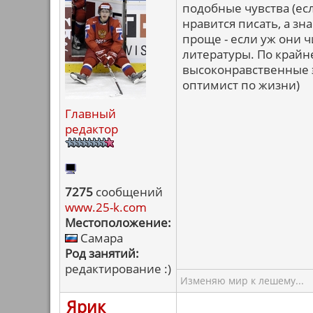
подобные чувства (ес
нравится писать, а зн
проще - если уж они ч
литературы. По крайне
высоконравственные э
оптимист по жизни)
Главный
редактор
7275
сообщений
www.25-k.com
Местоположение:
Самара
Род занятий:
редактирование :)
Изменяю мир к лешему...
Ярик