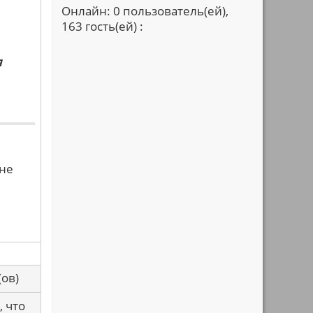
Онлайн: 0 пользователь(ей),
163 гость(ей) :
я
 не
са(ов)
, что