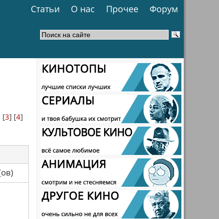
Статьи
О нас
Прочее
Форум
] [
3
] [
4
]
са(ов)