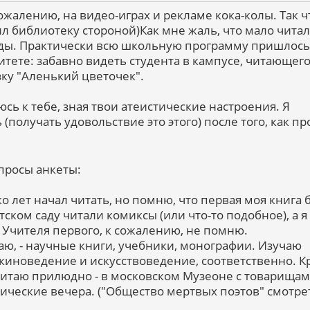
сожалению, на видео-играх и рекламе кока-колы. Так ч
л библиотеку стороной)Как мне жаль, что мало читал
оды. Практически всю школьную программу пришлось
тете: забавно видеть студента в кампусе, читающего
ку "Аленький цветочек".
юсь к тебе, зная твои атеистические настроения. Я
 (получать удовольствие это этого) после того, как п
опросы анкеты:
ько лет начал читать, но помню, что первая моя книга 
тском саду читали комиксы (или что-то подобное), а я
 Учителя первого, к сожалению, не помню.
итаю, - научные книги, учебники, монографии. Изучаю
 киноведение и искусствоведение, соответственно. 
 читаю прилюдно - в московском Музеоне с товарища
тические вечера. ("Общество мертвых поэтов" смотре