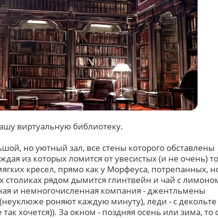
нашу виртуальную библиотеку.
ьшой, но уютный зал, все стены которого обставлены
дая из которых ломится от увесистых (и не очень) т
мягких кресел, прямо как у Морфеуса, потрепанных, н
 столиках рядом дымится глинтвейн и чай с лимоно
тная и немногочисленная компания - джентльмены
(неуклюже роняют каждую минуту), леди - с декольте 
так хочется)). За окном - поздняя осень или зима, то