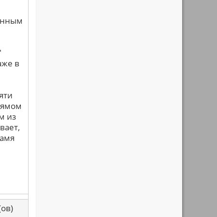
анным
"
аже в
яти
прямом
м из
вает,
ламя
са(ов)