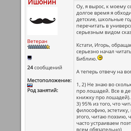
Ишонин
Оу, я вырос, к моему 
долгое время я обходи
детские, школьные г
перечитать в универси
серьезным видом сказ
Ветеран
Кстати, Игорь, обраща
серьезно начал читать
Библию.
24
сообщений
А теперь отвечу на в
Местоположение:
1, 2) Не знаю во скол
Род занятий:
про лошадей. Все в де
книжку про лошадей).
3) 95% из того, что ч
философию, эстетику,
этого, читаю поэзию,
часто устраиваем поэ
всем обязательно)