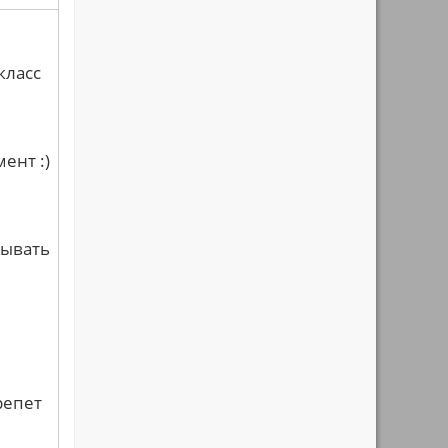
класс
ент :)
рывать
репет