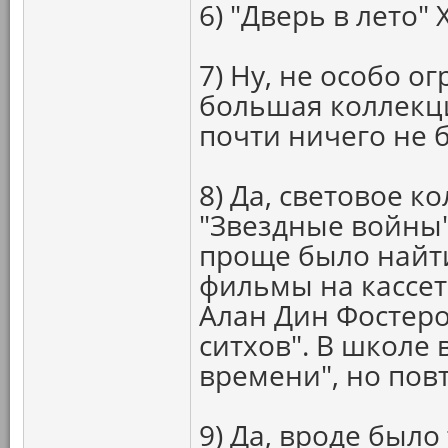
6) "Дверь в лето"
7) Ну, не особо о
большая коллекци
почти ничего не 
8) Да, световое к
"Звездные войны"
проще было найт
фильмы на кассете
Алан Дин Фостеро
ситхов". В школе
времени", но пов
9) Да, вроде было