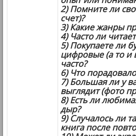
2) Помните ли сво
счет)?
3) Какие жанры п
4) Часто ли читает
5) Покупаете ли 
цифровые (а то и в
часто?
6) Что порадовал
7) Большая ли у в
выглядит (фото пр
8) Есть ли любима
дыр?
9) Случалось ли т
книга после повт