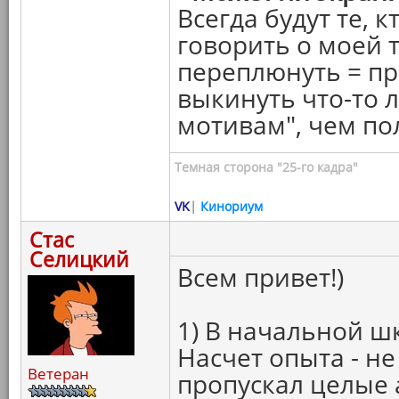
Всегда будут те, к
говорить о моей т
переплюнуть = пр
выкинуть что-то л
мотивам", чем п
Темная сторона "25-го кадра"
VK
|
Кинориум
Стас
Селицкий
Всем привет!)
1) В начальной ш
Насчет опыта - не
Ветеран
пропускал целые 