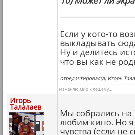
10) Может ли экр
Если у кого-то во
выкладывать сюда
Ну и делитесь ис
что вы как не род
отредактировал(а) Игорь Тала
Изменяю мир к лешему...
Игорь
Талалаев
Мы собрались на "
любим кино. Но я
чувства (если не 