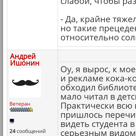
слабой, чтобы ра
- Да, крайне тяж
но такие прецеден
относительно сол
Андрей
Ишонин
Оу, я вырос, к мо
и рекламе кока-ко
обходил библиоте
мало читал в дет
Практически всю
Ветеран
пришлось перечит
видеть студента в
серьезным видом 
24
сообщений