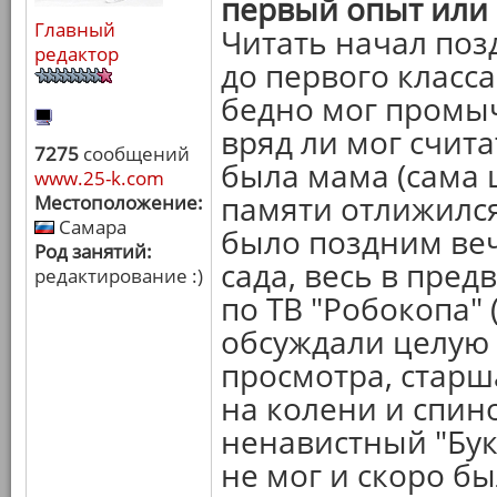
первый опыт или
Главный
Читать начал поз
редактор
до первого класса.
бедно мог промыч
вряд ли мог счит
7275
сообщений
была мама (сама 
www.25-k.com
памяти отлижился
Местоположение:
Самара
было поздним веч
Род занятий:
сада, весь в пре
редактирование :)
по ТВ "Робокопа"
обсуждали целую 
просмотра, старша
на колени и спино
ненавистный "Бук
не мог и скоро бы