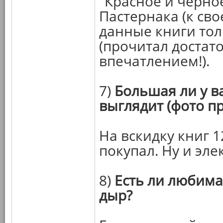
"Красное и чёрно
Пастернака (к св
данные книги толь
(прочитал достато
впечатлением!).
7)
Большая ли у в
выглядит (фото пр
На вскидку книг 1
покупал. Ну и эл
8)
Есть ли любимая
дыр?