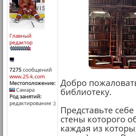
Главный
редактор
7275
сообщений
www.25-k.com
Добро пожаловат
Местоположение:
библиотеку.
Самара
Род занятий:
редактирование :)
Представьте себе
стены которого о
каждая из которых