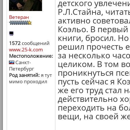
детского увлечен
Р.Л.Стайна, читать
Ветеран
активно советова
Коэльо. В первый 
книги, бросил. Н
1572
сообщений
решил прочесть е
www.25-k.com
за несколько час
Местоположение:
целиком. В том в
Санкт-
Петербург
проникнуться псе
Род занятий:
я тут
пусть сейчас я Ко
мимо проходил
же его труд стал 
действительно х
переходить на б
вещи, на своей ж