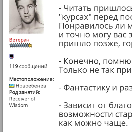
- Читать пришлось
"курсах" перед по
Понравилось ли 
и точно могу вас 
Ветеран
пришло позже, го
- Конечно, помню.
119
сообщений
Только не так при
Местоположение:
- Фантастику и р
Новоебенев
Род занятий:
Receiver of
- Зависит от благ
Wisdom
возможности ста
как можно чаще.