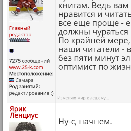
книгам. Ведь вам 
нравится и читат
все еще проще - е
Главный
должны чураться 
редактор
По крайней мере, 
наши читатели - 
без пяти минут э
7275
сообщений
оптимист по жизн
www.25-k.com
Местоположение:
Самара
Род занятий:
редактирование :)
Изменяю мир к лешему...
Ярик
Ленциус
Ну-с, начнем.