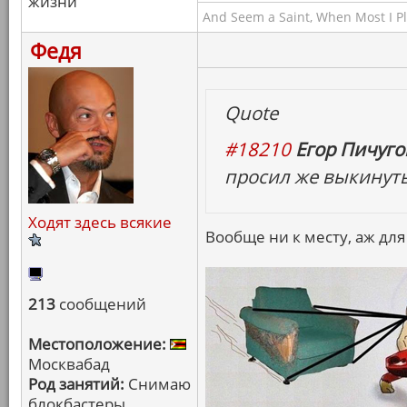
жизни
And Seem a Saint, When Most I Pla
Федя
Quote
#18210
Егор Пичугов
просил же выкинуть 
Ходят здесь всякие
Вообще ни к месту, аж для
213
сообщений
Местоположение:
Москвабад
Род занятий:
Снимаю
блокбастеры,