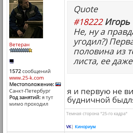
Quote
#18222
Игорь 
Не, ну а правд
угодил?) Перв
Ветеран
половина из т
листа, ее даже
1572
сообщений
www.25-k.com
Местоположение:
я и первую не ви
Санкт-Петербург
Род занятий:
я тут
будничной быдля
мимо проходил
Темная сторона "25-го кадра"
VK
|
Кинориум