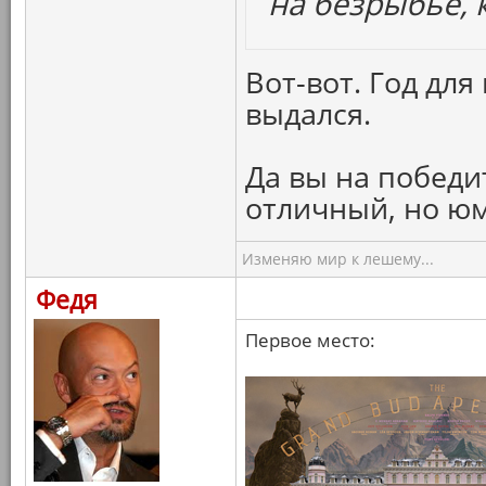
на безрыбье, к
Вот-вот. Год дл
выдался.
Да вы на победи
отличный, но ю
Изменяю мир к лешему...
Федя
Первое место: