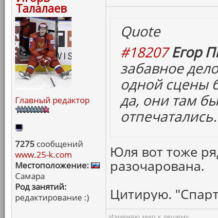
Талалаев
Quote
#18207
Егор П
забавное дело
одной сцены б
да, они там бы
Главный редактор
отпечатались.
7275
сообщений
Юля вот тоже ря
www.25-k.com
разочарована.
Местоположение:
Самара
Род занятий:
Цитирую. "Спарт
редактирование :)
Изменяю мир к лешему...