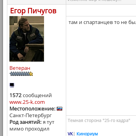
Егор Пичугов
там и спартанцев то не бы
Ветеран
1572
сообщений
www.25-k.com
Местоположение:
Санкт-Петербург
Темная сторона "25-го кадра"
Род занятий:
я тут
мимо проходил
VK
|
Кинориум