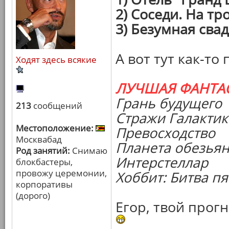
2) Соседи. На т
3) Безумная сва
А вот тут как-то
Ходят здесь всякие
ЛУЧШАЯ ФАНТА
Грань будущего
213
сообщений
Стражи Галакти
Местоположение:
Превосходство
Москвабад
Планета обезья
Род занятий:
Снимаю
Интерстеллар
блокбастеры,
провожу церемонии,
Хоббит: Битва п
корпоративы
(дорого)
Егор, твой прог