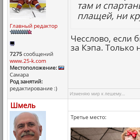
там и спартан
плащей, ни кр
Главный редактор
Чесслово, если б
за Кэпа. Только 
7275
сообщений
www.25-k.com
Местоположение:
Самара
Род занятий:
редактирование :)
Изменяю мир к лешему...
Шмель
Третье место: