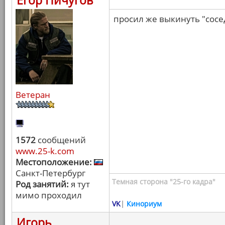
Егор Пичугов
просил же выкинуть "сосед
Ветеран
1572
сообщений
www.25-k.com
Местоположение:
Санкт-Петербург
Темная сторона "25-го кадра"
Род занятий:
я тут
мимо проходил
VK
|
Кинориум
Игорь