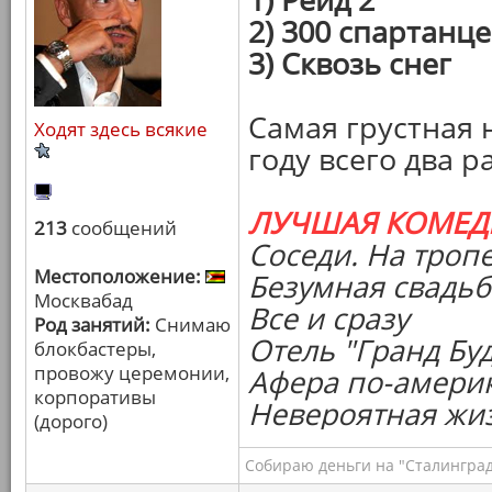
2) 300 спартанц
3) Сквозь снег
Самая грустная 
Ходят здесь всякие
году всего два р
ЛУЧШАЯ КОМЕД
213
сообщений
Соседи. На троп
Местоположение:
Безумная свадьб
Москвабад
Все и сразу
Род занятий:
Снимаю
Отель "Гранд Бу
блокбастеры,
провожу церемонии,
Афера по-амери
корпоративы
Невероятная жи
(дорого)
Собираю деньги на "Сталинград