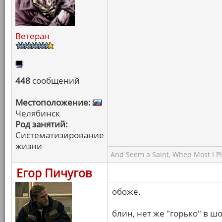
Ветеран
448
сообщений
Местоположение:
Челябинск
Род занятий:
Систематизирование
жизни
And Seem a Saint, When Most I Pla
Егор Пичугов
обоже.
блин, нет же "горько" в ш