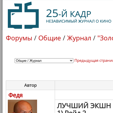
Форумы
/
Общие
/
Журнал
/
"Зол
Предыдущая страни
Автор
Федя
ЛУЧШИЙ ЭКШН
1) Рейд 2