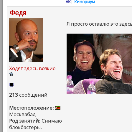
VK
|
Кинориум
Федя
Я просто оставлю это здесь
Ходят здесь всякие
213
сообщений
Местоположение:
Москвабад
Род занятий:
Снимаю
блокбастеры,