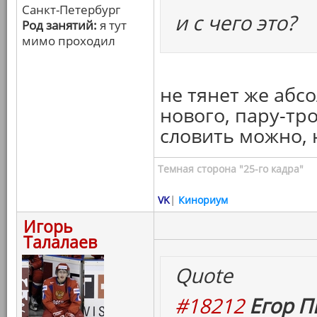
Санкт-Петербург
и с чего это?
Род занятий:
я тут
мимо проходил
не тянет же абс
нового, пару-тр
словить можно, 
Темная сторона "25-го кадра"
VK
|
Кинориум
Игорь
Талалаев
Quote
#18212
Егор П