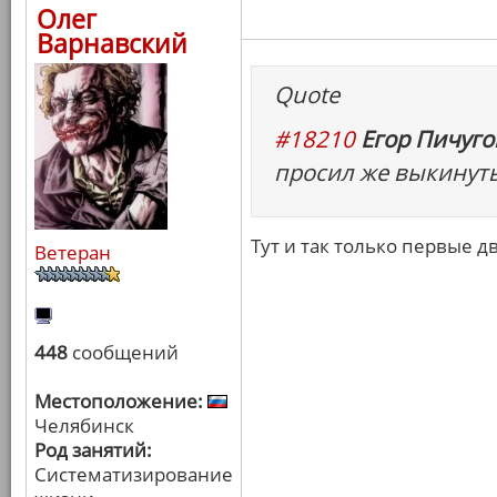
Олег
Варнавский
Quote
#18210
Егор Пичугов
просил же выкинуть 
Тут и так только первые д
Ветеран
448
сообщений
Местоположение:
Челябинск
Род занятий:
Систематизирование