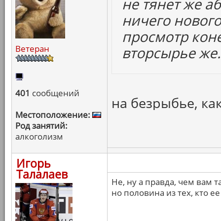
не тянет же а
ничего нового,
просмотр кон
Ветеран
вторсырье же.
401
сообщений
на безрыбье, как
Местоположение:
Род занятий:
алкоголизм
Игорь
Талалаев
Не, ну а правда, чем вам т
но половина из тех, кто е