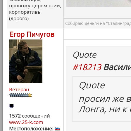
провожу церемонии,
корпоративы
(дорого)
Собираю деньги на "Сталинград
Егор Пичугов
Quote
#18213
Васили
Quote
Ветеран
просил же в
Лонга, ни к
1572
сообщений
www.25-k.com
Местоположение: