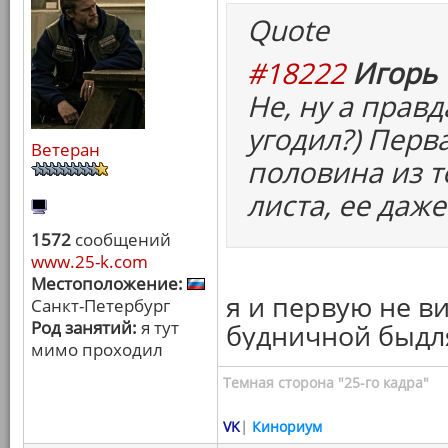
Quote
#18222
Игорь 
Не, ну а правд
угодил?) Перв
Ветеран
половина из т
листа, ее даже
1572
сообщений
www.25-k.com
Местоположение:
я и первую не ви
Санкт-Петербург
Род занятий:
я тут
будничной быдля
мимо проходил
Темная сторона "25-го кадра"
VK
|
Кинориум