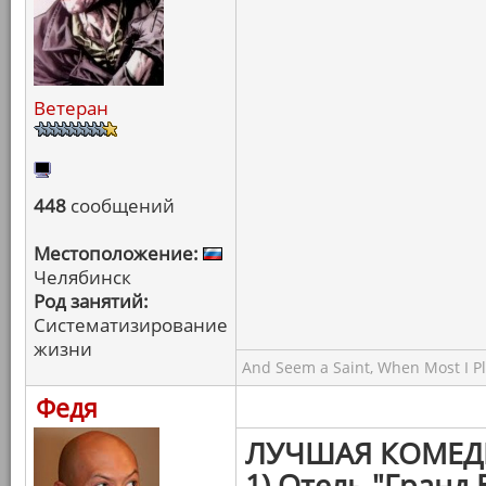
Ветеран
448
сообщений
Местоположение:
Челябинск
Род занятий:
Систематизирование
жизни
And Seem a Saint, When Most I Pla
Федя
ЛУЧШАЯ КОМЕД
1) Отель "Гранд