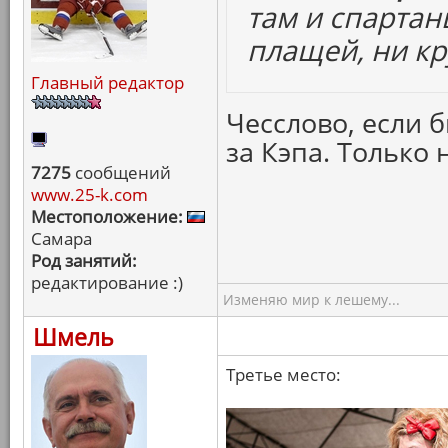
там и спартан
плащей, ни кр
Главный редактор
Чесслово, если б
за Кэпа. Только 
7275
сообщений
www.25-k.com
Местоположение:
Самара
Род занятий:
редактирование :)
Изменяю мир к лешему...
Шмель
Третье место: