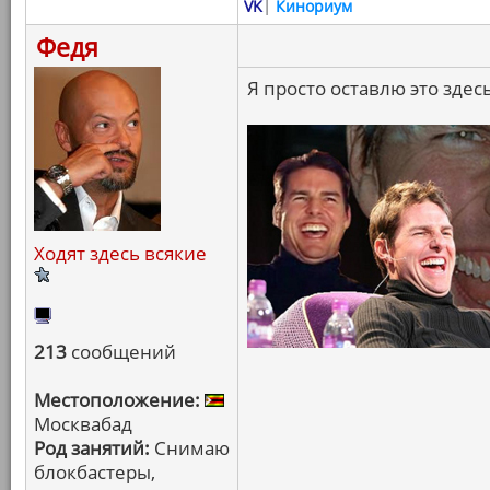
VK
|
Кинориум
Федя
Я просто оставлю это здесь
Ходят здесь всякие
213
сообщений
Местоположение:
Москвабад
Род занятий:
Снимаю
блокбастеры,