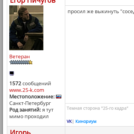
Егор Пичугов
просил же выкинуть "сосед
Ветеран
1572
сообщений
www.25-k.com
Местоположение:
Санкт-Петербург
Темная сторона "25-го кадра"
Род занятий:
я тут
мимо проходил
VK
|
Кинориум
Игорь