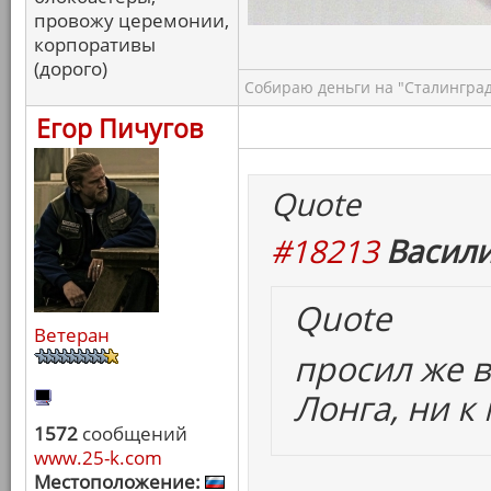
провожу церемонии,
корпоративы
(дорого)
Собираю деньги на "Сталинград
Егор Пичугов
Quote
#18213
Васили
Quote
Ветеран
просил же в
Лонга, ни к
1572
сообщений
www.25-k.com
Местоположение: