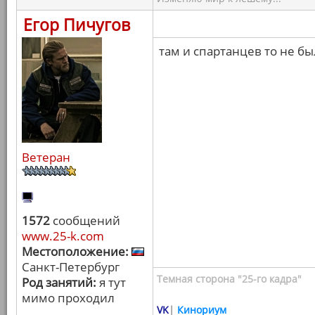
Егор Пичугов
там и спартанцев то не бы
Ветеран
1572
сообщений
www.25-k.com
Местоположение:
Санкт-Петербург
Темная сторона "25-го кадра"
Род занятий:
я тут
мимо проходил
VK
|
Кинориум