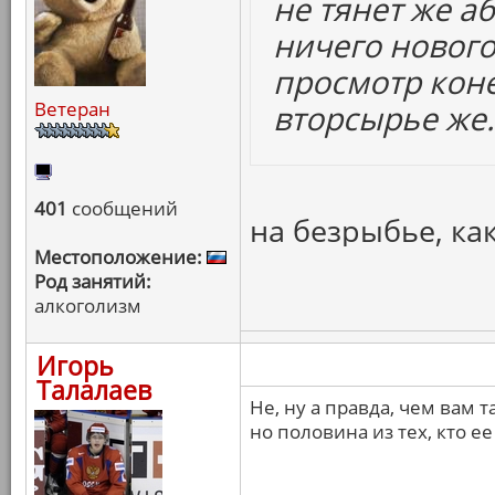
не тянет же а
ничего нового,
просмотр кон
Ветеран
вторсырье же.
401
сообщений
на безрыбье, как
Местоположение:
Род занятий:
алкоголизм
Игорь
Талалаев
Не, ну а правда, чем вам т
но половина из тех, кто е