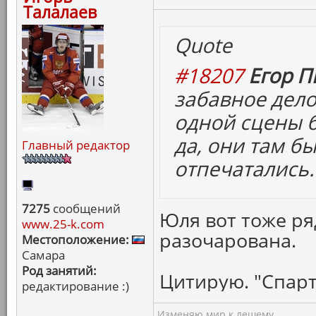
Талалаев
Quote
#18207
Егор П
забавное дело
одной сцены б
да, они там бы
Главный редактор
отпечатались.
7275
сообщений
Юля вот тоже ря
www.25-k.com
разочарована.
Местоположение:
Самара
Род занятий:
Цитирую. "Спарт
редактирование :)
Изменяю мир к лешему...