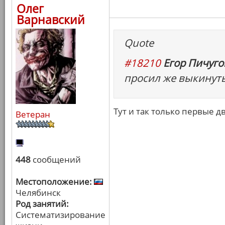
Олег
Варнавский
Quote
#18210
Егор Пичугов
просил же выкинуть 
Тут и так только первые д
Ветеран
448
сообщений
Местоположение:
Челябинск
Род занятий:
Систематизирование