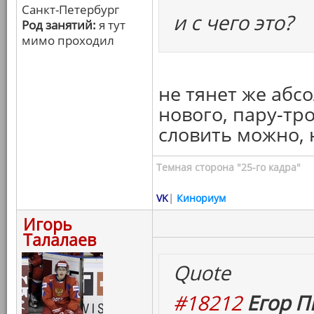
Санкт-Петербург
и с чего это?
Род занятий:
я тут
мимо проходил
не тянет же абс
нового, пару-тр
словить можно, 
Темная сторона "25-го кадра"
VK
|
Кинориум
Игорь
Талалаев
Quote
#18212
Егор П