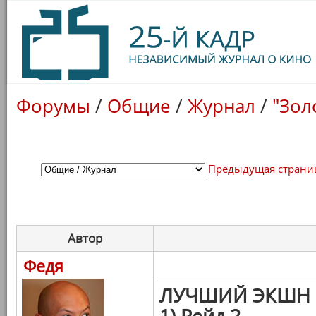
Форумы
/
Общие
/
Журнал
/
"Зол
Предыдущая страни
Автор
Федя
ЛУЧШИЙ ЭКШН
1) Рейд 2