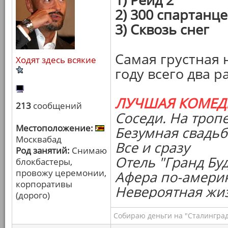
2) 300 спартанц
3) Сквозь снег
Самая грустная 
Ходят здесь всякие
году всего два р
ЛУЧШАЯ КОМЕД
213
сообщений
Соседи. На троп
Местоположение:
Безумная свадьб
Москвабад
Все и сразу
Род занятий:
Снимаю
Отель "Гранд Бу
блокбастеры,
провожу церемонии,
Афера по-амери
корпоративы
Невероятная жи
(дорого)
Собираю деньги на "Сталинград