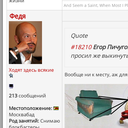
жизни
And Seem a Saint, When Most I Pla
Федя
Quote
#18210
Егор Пичугов
просил же выкинуть 
Ходят здесь всякие
Вообще ни к месту, аж для
213
сообщений
Местоположение:
Москвабад
Род занятий:
Снимаю
блокбастеры,