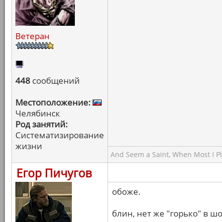
Ветеран
448
сообщений
Местоположение:
Челябинск
Род занятий:
Систематизирование
жизни
And Seem a Saint, When Most I Pla
Егор Пичугов
обоже.
блин, нет же "горько" в ш