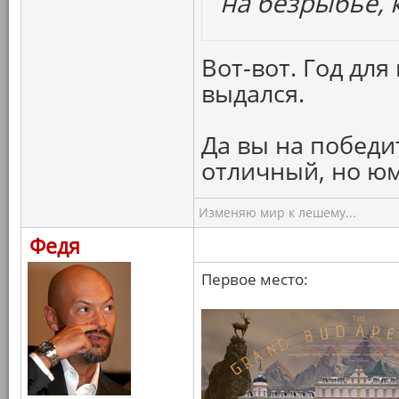
на безрыбье, к
Вот-вот. Год дл
выдался.
Да вы на победи
отличный, но ю
Изменяю мир к лешему...
Федя
Первое место: