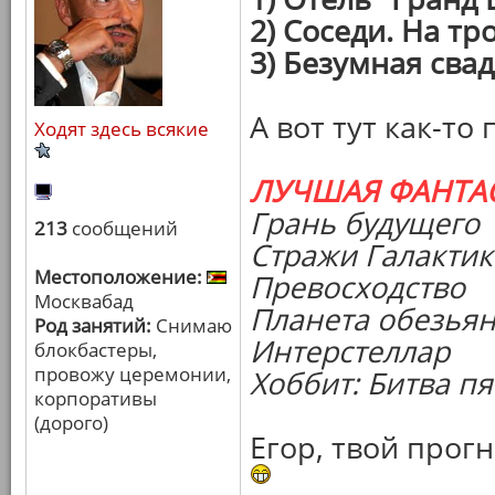
2) Соседи. На т
3) Безумная сва
А вот тут как-то
Ходят здесь всякие
ЛУЧШАЯ ФАНТА
Грань будущего
213
сообщений
Стражи Галакти
Местоположение:
Превосходство
Москвабад
Планета обезья
Род занятий:
Снимаю
Интерстеллар
блокбастеры,
провожу церемонии,
Хоббит: Битва п
корпоративы
(дорого)
Егор, твой прог