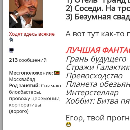
2) Соседи. На т
3) Безумная сва
А вот тут как-то
Ходят здесь всякие
ЛУЧШАЯ ФАНТА
Грань будущего
213
сообщений
Стражи Галакти
Местоположение:
Превосходство
Москвабад
Планета обезья
Род занятий:
Снимаю
Интерстеллар
блокбастеры,
провожу церемонии,
Хоббит: Битва п
корпоративы
(дорого)
Егор, твой прог