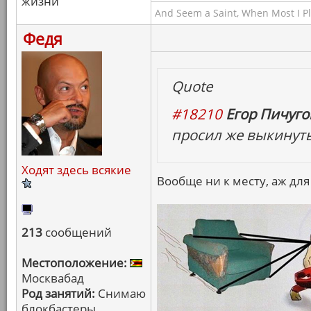
жизни
And Seem a Saint, When Most I Pla
Федя
Quote
#18210
Егор Пичугов
просил же выкинуть 
Ходят здесь всякие
Вообще ни к месту, аж для
213
сообщений
Местоположение:
Москвабад
Род занятий:
Снимаю
блокбастеры,