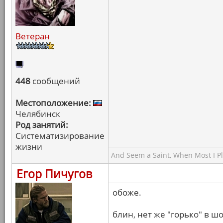
Ветеран
448
сообщений
Местоположение:
Челябинск
Род занятий:
Систематизирование
жизни
And Seem a Saint, When Most I Pla
Егор Пичугов
обоже.
блин, нет же "горько" в ш