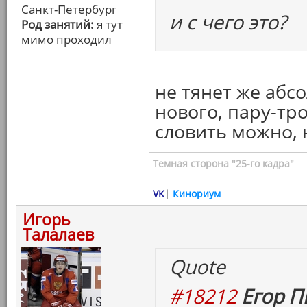
Санкт-Петербург
и с чего это?
Род занятий:
я тут
мимо проходил
не тянет же абс
нового, пару-тр
словить можно, 
Темная сторона "25-го кадра"
VK
|
Кинориум
Игорь
Талалаев
Quote
#18212
Егор П