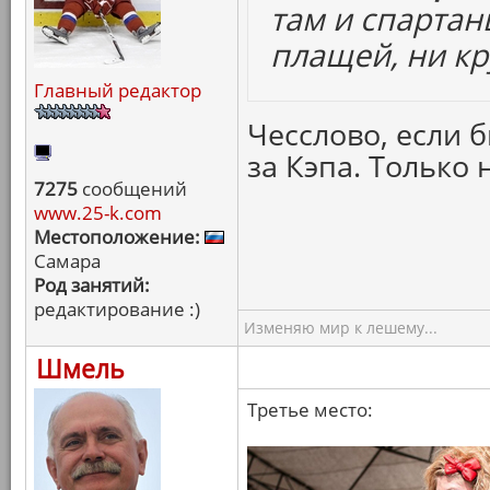
там и спартан
плащей, ни кр
Главный редактор
Чесслово, если б
за Кэпа. Только 
7275
сообщений
www.25-k.com
Местоположение:
Самара
Род занятий:
редактирование :)
Изменяю мир к лешему...
Шмель
Третье место: