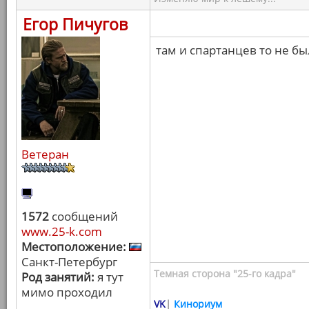
Егор Пичугов
там и спартанцев то не бы
Ветеран
1572
сообщений
www.25-k.com
Местоположение:
Санкт-Петербург
Темная сторона "25-го кадра"
Род занятий:
я тут
мимо проходил
VK
|
Кинориум