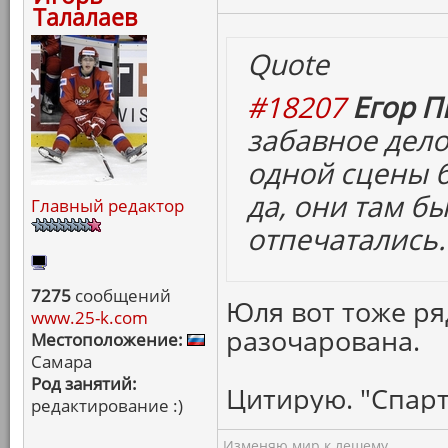
Талалаев
Quote
#18207
Егор П
забавное дело
одной сцены б
да, они там бы
Главный редактор
отпечатались.
7275
сообщений
Юля вот тоже ря
www.25-k.com
разочарована.
Местоположение:
Самара
Род занятий:
Цитирую. "Спарт
редактирование :)
Изменяю мир к лешему...