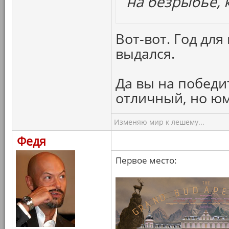
на безрыбье, к
Вот-вот. Год дл
выдался.
Да вы на победи
отличный, но ю
Изменяю мир к лешему...
Федя
Первое место: