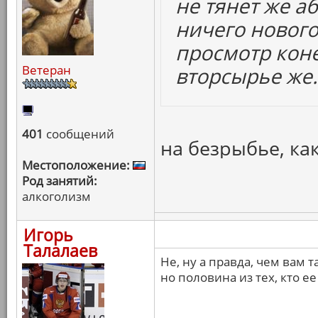
не тянет же а
ничего нового,
просмотр кон
Ветеран
вторсырье же.
401
сообщений
на безрыбье, как
Местоположение:
Род занятий:
алкоголизм
Игорь
Талалаев
Не, ну а правда, чем вам т
но половина из тех, кто е