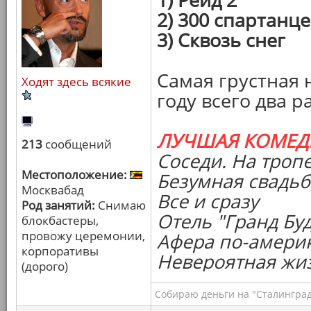
2) 300 спартанц
3) Сквозь снег
Самая грустная 
Ходят здесь всякие
году всего два р
ЛУЧШАЯ КОМЕД
213
сообщений
Соседи. На троп
Местоположение:
Безумная свадьб
Москвабад
Все и сразу
Род занятий:
Снимаю
Отель "Гранд Бу
блокбастеры,
провожу церемонии,
Афера по-амери
корпоративы
Невероятная жи
(дорого)
Собираю деньги на "Сталинград