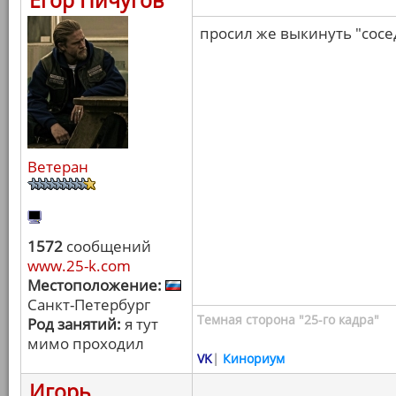
Егор Пичугов
просил же выкинуть "сосед
Ветеран
1572
сообщений
www.25-k.com
Местоположение:
Санкт-Петербург
Темная сторона "25-го кадра"
Род занятий:
я тут
мимо проходил
VK
|
Кинориум
Игорь