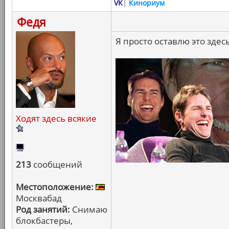
VK
|
Кинориум
Федя
Я просто оставлю это здесь
Ходят здесь всякие
213
сообщений
Местоположение:
Москвабад
Род занятий:
Снимаю
блокбастеры,