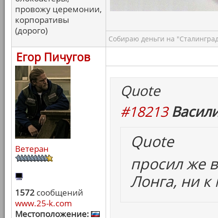
провожу церемонии,
корпоративы
(дорого)
Собираю деньги на "Сталинград
Егор Пичугов
Quote
#18213
Васили
Quote
Ветеран
просил же в
Лонга, ни к
1572
сообщений
www.25-k.com
Местоположение: