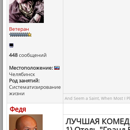
Ветеран
448
сообщений
Местоположение:
Челябинск
Род занятий:
Систематизирование
жизни
And Seem a Saint, When Most I Pla
Федя
ЛУЧШАЯ КОМЕД
1) Отель "Гранд