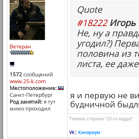
Quote
#18222
Игорь 
Не, ну а правд
угодил?) Перв
Ветеран
половина из т
листа, ее даже
1572
сообщений
www.25-k.com
Местоположение:
я и первую не ви
Санкт-Петербург
Род занятий:
я тут
будничной быдля
мимо проходил
Темная сторона "25-го кадра"
VK
|
Кинориум