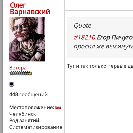
Олег
Варнавский
Quote
#18210
Егор Пичугов
просил же выкинуть 
Тут и так только первые д
Ветеран
448
сообщений
Местоположение:
Челябинск
Род занятий:
Систематизирование