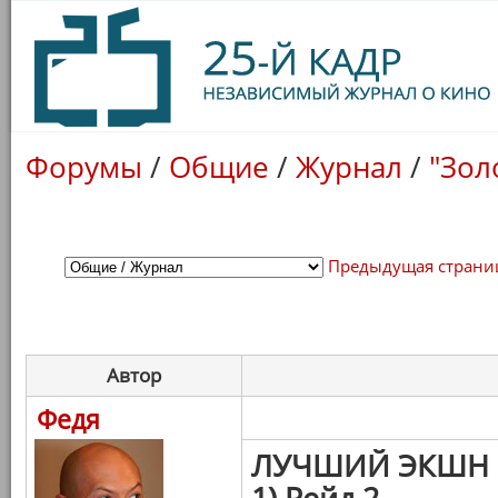
Форумы
/
Общие
/
Журнал
/
"Зол
Предыдущая страни
Автор
Федя
ЛУЧШИЙ ЭКШН
1) Рейд 2