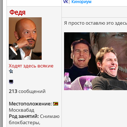
VK
|
Кинориум
Федя
Я просто оставлю это здесь
Ходят здесь всякие
213
сообщений
Местоположение:
Москвабад
Род занятий:
Снимаю
блокбастеры,