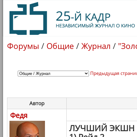
Форумы
/
Общие
/
Журнал
/
"Зол
Предыдущая страни
Автор
Федя
ЛУЧШИЙ ЭКШН
1) Рейд 2