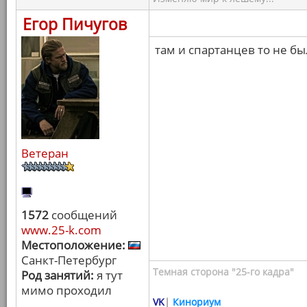
Егор Пичугов
там и спартанцев то не бы
Ветеран
1572
сообщений
www.25-k.com
Местоположение:
Санкт-Петербург
Темная сторона "25-го кадра"
Род занятий:
я тут
мимо проходил
VK
|
Кинориум