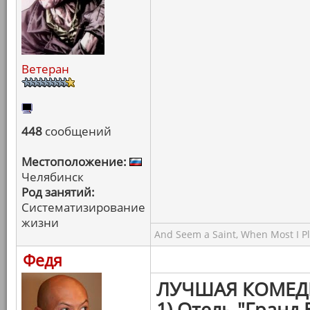
Ветеран
448
сообщений
Местоположение:
Челябинск
Род занятий:
Систематизирование
жизни
And Seem a Saint, When Most I Pla
Федя
ЛУЧШАЯ КОМЕД
1) Отель "Гранд