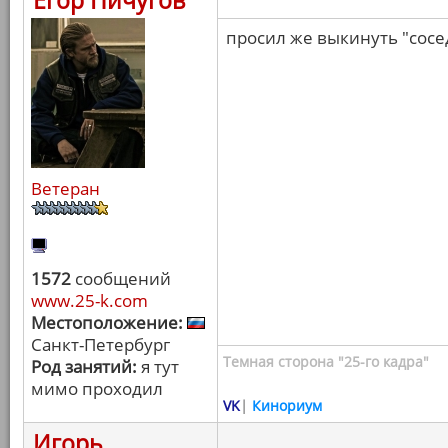
Егор Пичугов
просил же выкинуть "сосед
Ветеран
1572
сообщений
www.25-k.com
Местоположение:
Санкт-Петербург
Темная сторона "25-го кадра"
Род занятий:
я тут
мимо проходил
VK
|
Кинориум
Игорь