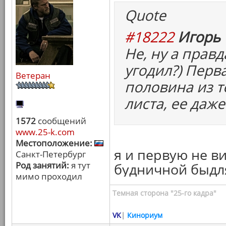
Quote
#18222
Игорь 
Не, ну а правд
угодил?) Перв
Ветеран
половина из т
листа, ее даже
1572
сообщений
www.25-k.com
Местоположение:
я и первую не ви
Санкт-Петербург
Род занятий:
я тут
будничной быдля
мимо проходил
Темная сторона "25-го кадра"
VK
|
Кинориум