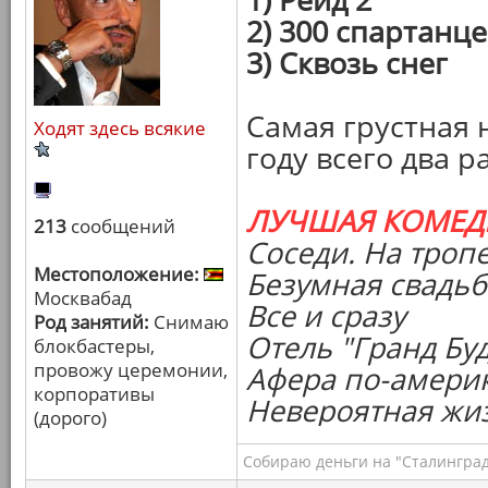
2) 300 спартанц
3) Сквозь снег
Самая грустная 
Ходят здесь всякие
году всего два р
ЛУЧШАЯ КОМЕД
213
сообщений
Соседи. На троп
Местоположение:
Безумная свадьб
Москвабад
Все и сразу
Род занятий:
Снимаю
Отель "Гранд Бу
блокбастеры,
провожу церемонии,
Афера по-амери
корпоративы
Невероятная жи
(дорого)
Собираю деньги на "Сталинград