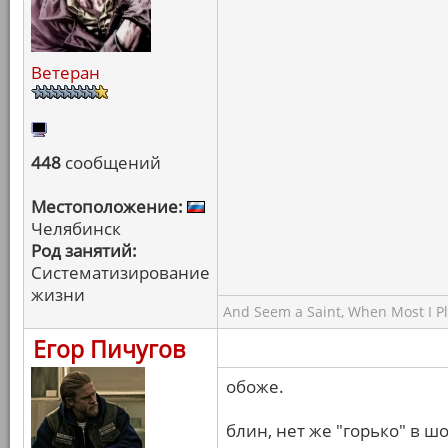
Ветеран
448
сообщений
Местоположение:
Челябинск
Род занятий:
Систематизирование
жизни
And Seem a Saint, When Most I Pla
Егор Пичугов
обоже.
блин, нет же "горько" в ш