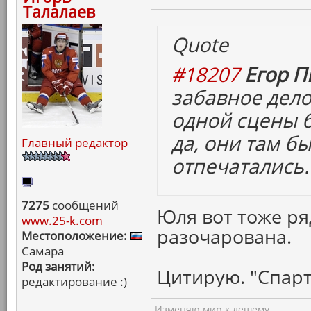
Талалаев
Quote
#18207
Егор П
забавное дело
одной сцены б
да, они там бы
Главный редактор
отпечатались.
7275
сообщений
Юля вот тоже ря
www.25-k.com
разочарована.
Местоположение:
Самара
Род занятий:
Цитирую. "Спарт
редактирование :)
Изменяю мир к лешему...