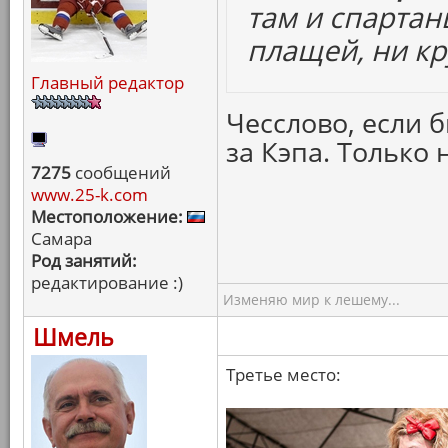
там и спартан
плащей, ни кр
Главный редактор
Чесслово, если б
за Кэпа. Только 
7275
сообщений
www.25-k.com
Местоположение:
Самара
Род занятий:
редактирование :)
Изменяю мир к лешему...
Шмель
Третье место: