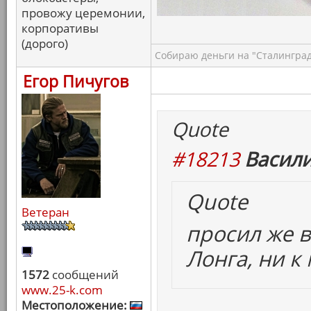
провожу церемонии,
корпоративы
(дорого)
Собираю деньги на "Сталинград
Егор Пичугов
Quote
#18213
Васили
Quote
Ветеран
просил же в
Лонга, ни к
1572
сообщений
www.25-k.com
Местоположение: