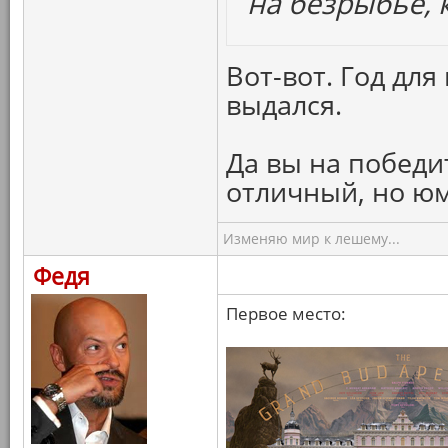
на безрыбье, к
Вот-вот. Год дл
выдался.
Да вы на победи
отличный, но ю
Изменяю мир к лешему...
Федя
Первое место: