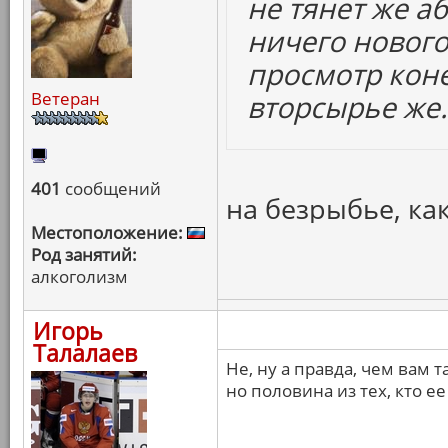
не тянет же а
ничего нового,
просмотр кон
Ветеран
вторсырье же.
401
сообщений
на безрыбье, как
Местоположение:
Род занятий:
алкоголизм
Игорь
Талалаев
Не, ну а правда, чем вам т
но половина из тех, кто е