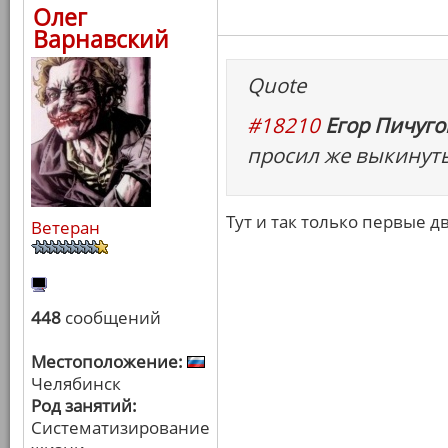
Олег
Варнавский
Quote
#18210
Егор Пичугов
просил же выкинуть 
Тут и так только первые д
Ветеран
448
сообщений
Местоположение:
Челябинск
Род занятий:
Систематизирование