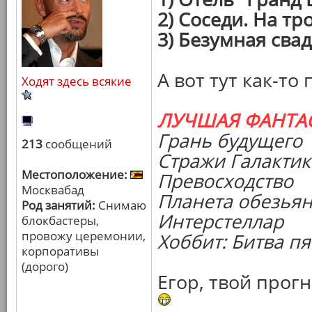
2) Соседи. На т
3) Безумная сва
А вот тут как-то
Ходят здесь всякие
ЛУЧШАЯ ФАНТА
Грань будущего
213
сообщений
Стражи Галакти
Местоположение:
Превосходство
Москвабад
Планета обезья
Род занятий:
Снимаю
Интерстеллар
блокбастеры,
провожу церемонии,
Хоббит: Битва п
корпоративы
(дорого)
Егор, твой прог