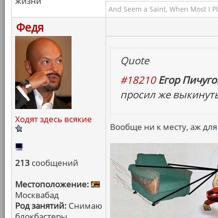
жизни
And Seem a Saint, When Most I Pla
Федя
Quote
#18210
Егор Пичугов
просил же выкинуть 
Ходят здесь всякие
Вообще ни к месту, аж для
213
сообщений
Местоположение:
Москвабад
Род занятий:
Снимаю
блокбастеры,