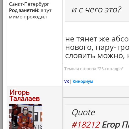
Санкт-Петербург
и с чего это?
Род занятий:
я тут
мимо проходил
не тянет же абс
нового, пару-тр
словить можно, 
Темная сторона "25-го кадра"
VK
|
Кинориум
Игорь
Талалаев
Quote
#18212
Егор П