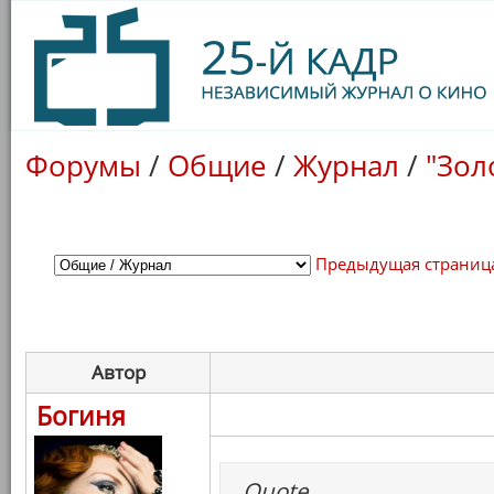
Форумы
/
Общие
/
Журнал
/
"Зол
Предыдущая страниц
Автор
Богиня
Quote