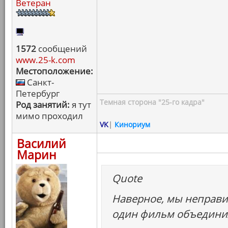
Ветеран
1572
сообщений
www.25-k.com
Местоположение:
Санкт-
Петербург
Темная сторона "25-го кадра"
Род занятий:
я тут
мимо проходил
VK
|
Кинориум
Василий
Марин
Quote
Наверное, мы неправи
один фильм объединил