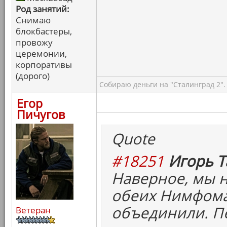
Род занятий:
Снимаю
блокбастеры,
провожу
церемонии,
корпоративы
(дорого)
Собираю деньги на "Сталинград 2".
Егор
Пичугов
Quote
#18251
Игорь Т
Наверное, мы н
обеих Нимфома
объединили. Пе
Ветеран