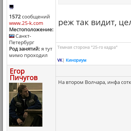
1572
сообщений
реж так видит, це
www.25-k.com
Местоположение:
Санкт-
Петербург
Темная сторона "25-го кадра"
Род занятий:
я тут
мимо проходил
VK
|
Кинориум
Егор
Пичугов
На втором Волчара, инфа сотк