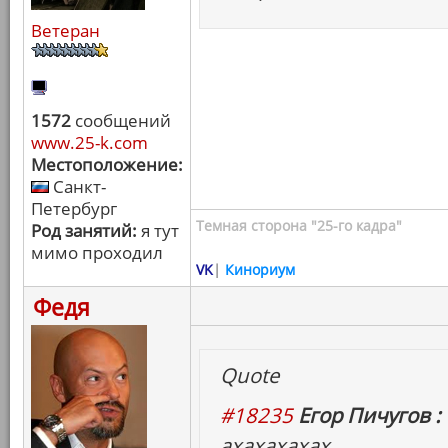
Ветеран
1572
сообщений
www.25-k.com
Местоположение:
Санкт-
Петербург
Темная сторона "25-го кадра"
Род занятий:
я тут
мимо проходил
VK
|
Кинориум
Федя
Quote
#18235
Егор Пичугов :
ахахахахах.