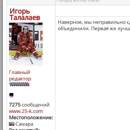
I simply am not there/
Игорь
Талалаев
Наверное, мы неправильно с
объединили. Первая же лучше
Главный
редактор
7275
сообщений
www.25-k.com
Местоположение:
Самара