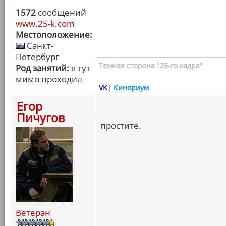
1572
сообщений
www.25-k.com
Местоположение:
Санкт-
Петербург
Темная сторона "25-го кадра"
Род занятий:
я тут
мимо проходил
VK
|
Кинориум
Егор
Пичугов
простите.
Ветеран