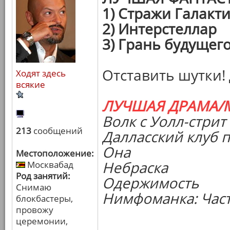
1) Стражи Галакт
2) Интерстеллар
3) Грань будущег
Отставить шутки!
Ходят здесь
всякие
ЛУЧШАЯ ДРАМА/
Волк с Уолл-стрит
213
сообщений
Далласский клуб 
Она
Местоположение:
Небраска
Москвабад
Род занятий:
Одержимость
Снимаю
Нимфоманка: Част
блокбастеры,
провожу
церемонии,