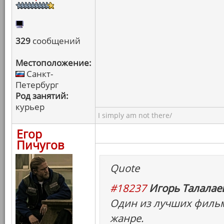
329
сообщений
Местоположение:
Санкт-
Петербург
Род занятий:
курьер
I simply am not there/
Егор
Пичугов
Quote
#18237
Игорь Талалаев
Один из лучших фильм
жанре.