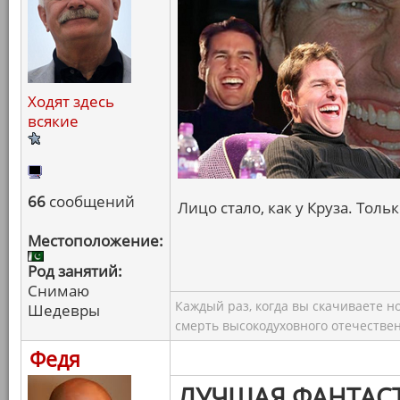
Ходят здесь
всякие
66
сообщений
Лицо стало, как у Круза. Толь
Местоположение:
Род занятий:
Снимаю
Каждый раз, когда вы скачиваете н
Шедевры
смерть высокодуховного отечествен
Федя
ЛУЧШАЯ ФАНТАС