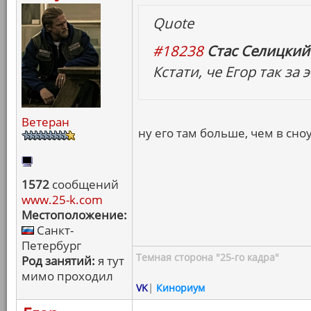
Quote
#18238
Стас Селицкий 
Кстати, че Егор так за
Ветеран
ну его там больше, чем в сноу
1572
сообщений
www.25-k.com
Местоположение:
Санкт-
Петербург
Темная сторона "25-го кадра"
Род занятий:
я тут
мимо проходил
VK
|
Кинориум