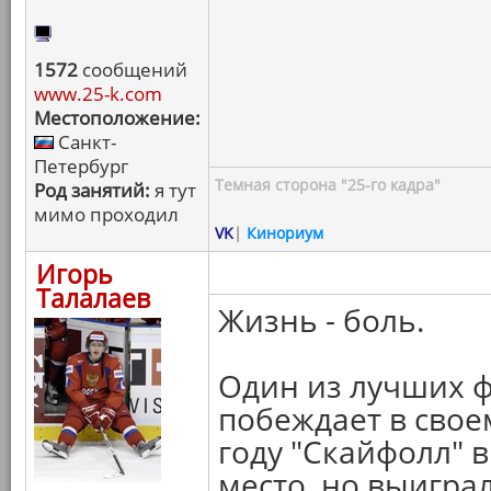
1572
сообщений
www.25-k.com
Местоположение:
Санкт-
Петербург
Темная сторона "25-го кадра"
Род занятий:
я тут
мимо проходил
VK
|
Кинориум
Игорь
Талалаев
Жизнь - боль.
Один из лучших ф
побеждает в своем
году "Скайфолл" 
место, но выигра