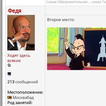
Самая Обворожительная... самая Тал
Федя
Второе место:
Ходят здесь
всякие
213
сообщений
Местоположение:
Москвабад
Род занятий: