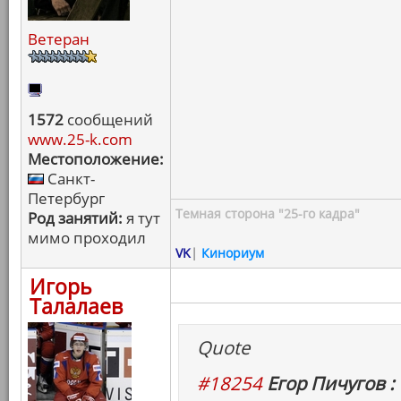
Ветеран
1572
сообщений
www.25-k.com
Местоположение:
Санкт-
Петербург
Темная сторона "25-го кадра"
Род занятий:
я тут
мимо проходил
VK
|
Кинориум
Игорь
Талалаев
Quote
#18254
Егор Пичугов :