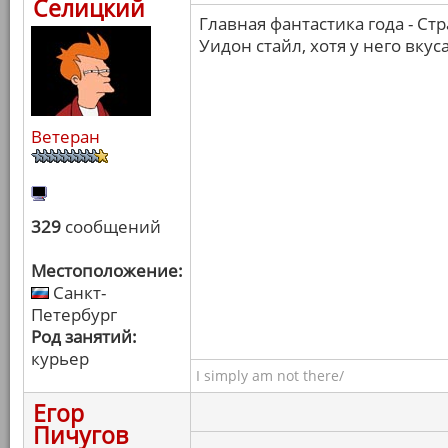
Селицкий
Главная фантастика года - С
Уидон стайл, хотя у него вку
Ветеран
329
сообщений
Местоположение:
Санкт-
Петербург
Род занятий:
курьер
I simply am not there/
Егор
Пичугов