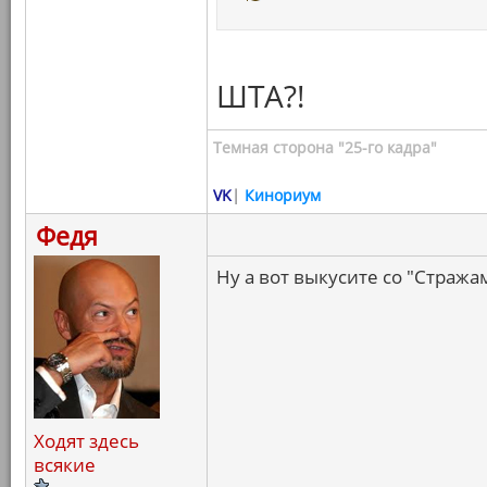
ШТА?!
Темная сторона "25-го кадра"
VK
|
Кинориум
Федя
Ну а вот выкусите со "Стражам
Ходят здесь
всякие