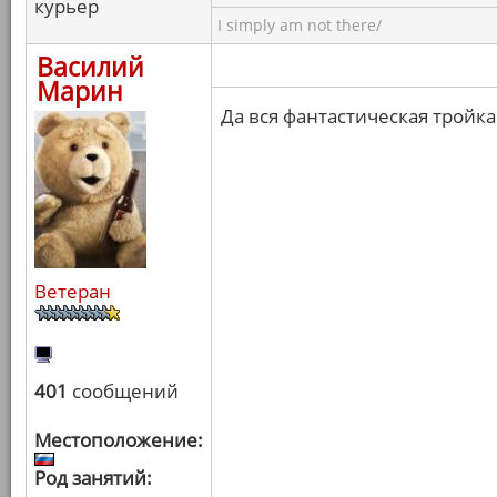
курьер
I simply am not there/
Василий
Марин
Да вся фантастическая трой
Ветеран
401
сообщений
Местоположение:
Род занятий: