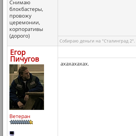
Снимаю
блокбастеры,
провожу
церемонии,
корпоративы
(дорого)
Собираю деньги на "Сталинград 2".
Егор
Пичугов
ахахахахах.
Ветеран