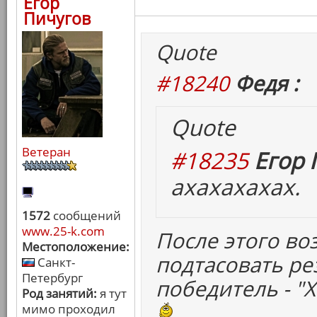
Егор
Пичугов
Quote
#18240
Федя :
Quote
Ветеран
#18235
Егор 
ахахахахах.
1572
сообщений
www.25-k.com
После этого во
Местоположение:
подтасовать ре
Санкт-
Петербург
победитель - "
Род занятий:
я тут
мимо проходил