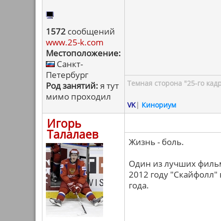
1572
сообщений
www.25-k.com
Местоположение:
Санкт-
Петербург
Темная сторона "25-го кад
Род занятий:
я тут
мимо проходил
VK
|
Кинориум
Игорь
Талалаев
Жизнь - боль.
Один из лучших фильм
2012 году "Скайфолл"
года.