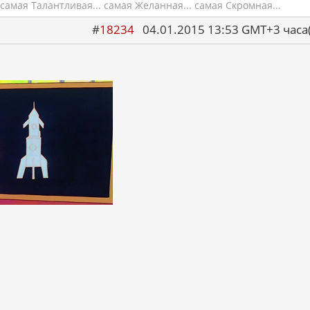
самая Талантливая... самая Желанная... самая Скромная...
#
18234
04.01.2015 13:53 GMT+3 ча