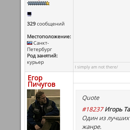
329
сообщений
Местоположение:
Санкт-
Петербург
Род занятий:
курьер
I simply am not there/
Егор
Пичугов
Quote
#18237
Игорь Та
Один из лучших 
жанре.