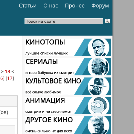
Статьи
О нас
Прочее
Форум
]
>
13
<
16
] [
17
]
са(ов)