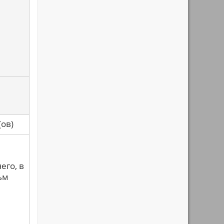
са(ов)
его, в
ьм