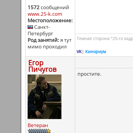
1572
сообщений
www.25-k.com
Местоположение:
Санкт-
Петербург
Темная сторона "25-го кад
Род занятий:
я тут
мимо проходил
VK
|
Кинориум
Егор
Пичугов
простите.
Ветеран