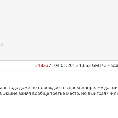
ра"
#
18237
04.01.2015 13:55 GMT+3 ча
ов года даже не побеждает в своем жанре. Ну да нич
 в Экшне занял вообще третье место, но выиграл Фил