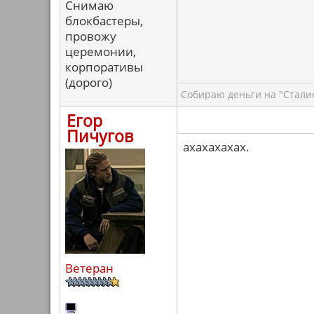
Снимаю
блокбастеры,
провожу
церемонии,
корпоративы
(дорого)
Собираю деньги на "Сталин
Егор
Пичугов
ахахахахах.
Ветеран