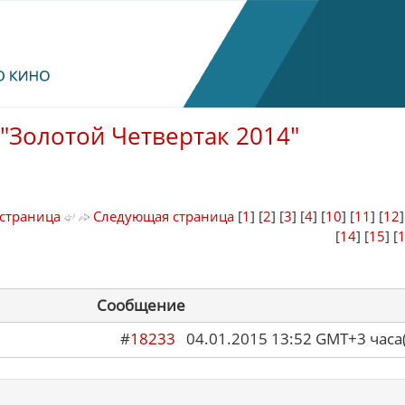
"Золотой Четвертак 2014"
страница
Следующая страница
[
1
] [
2
] [
3
] [
4
] [
10
] [
11
] [
12
[
14
] [
15
] [
Сообщение
#
18233
04.01.2015 13:52 GMT+3 ча