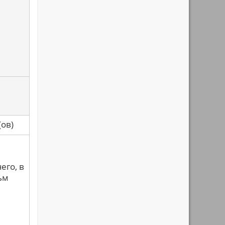
са(ов)
его, в
ьм