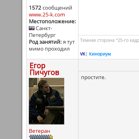
1572
сообщений
www.25-k.com
Местоположение:
Санкт-
Петербург
Темная сторона "25-го кад
Род занятий:
я тут
мимо проходил
VK
|
Кинориум
Егор
Пичугов
простите.
Ветеран