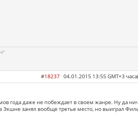
ра"
#
18237
04.01.2015 13:55 GMT+3 ча
ов года даже не побеждает в своем жанре. Ну да нич
 в Экшне занял вообще третье место, но выиграл Фил