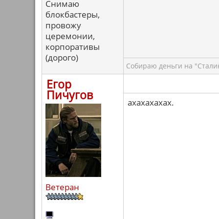
Снимаю
блокбастеры,
провожу
церемонии,
корпоративы
(дорого)
Собираю деньги на "Сталин
Егор
Пичугов
ахахахахах.
Ветеран