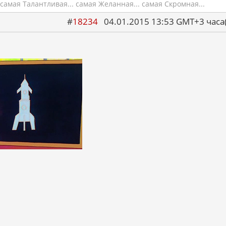
самая Талантливая... самая Желанная... самая Скромная...
#
18234
04.01.2015 13:53 GMT+3 ча