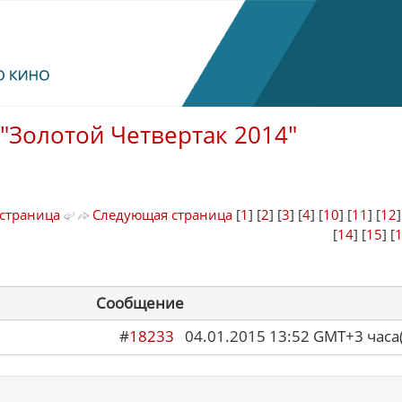
"Золотой Четвертак 2014"
страница
Следующая страница
[
1
] [
2
] [
3
] [
4
] [
10
] [
11
] [
12
[
14
] [
15
] [
Сообщение
#
18233
04.01.2015 13:52 GMT+3 ча