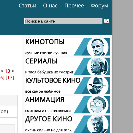
Статьи
О нас
Прочее
Форум
]
>
13
<
16
] [
17
]
са(ов)