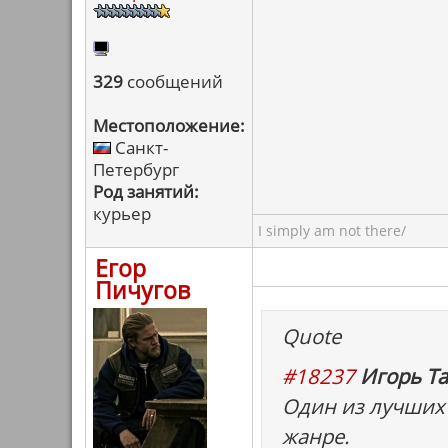
329
сообщений
Местоположение:
Санкт-
Петербург
Род занятий:
курьер
I simply am not there/
Егор
Пичугов
Quote
#18237
Игорь Та
Один из лучших 
жанре.