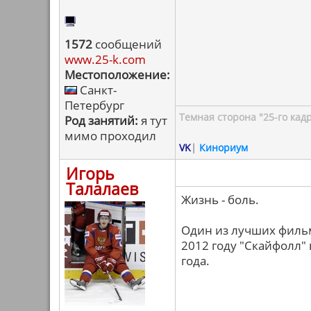
1572
сообщений
www.25-k.com
Местоположение:
Санкт-
Петербург
Темная сторона "25-го кад
Род занятий:
я тут
мимо проходил
VK
|
Кинориум
Игорь
Талалаев
Жизнь - боль.
Один из лучших фильм
2012 году "Скайфолл"
года.