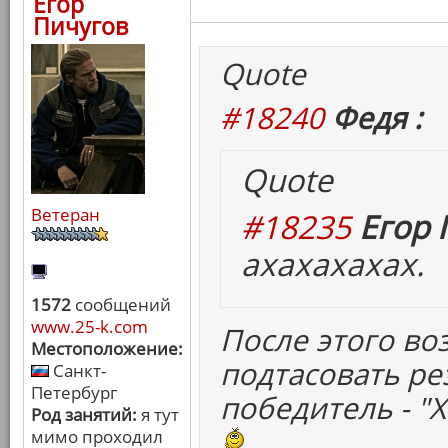
Егор
Пичугов
Quote
#18240
Федя :
Quote
Ветеран
#18235
Егор 
ахахахахах.
1572
сообщений
www.25-k.com
После этого во
Местоположение:
подтасовать ре
Санкт-
Петербург
победитель - "
Род занятий:
я тут
мимо проходил