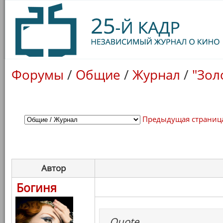
Форумы
/
Общие
/
Журнал
/
"Зол
Предыдущая страниц
Автор
Богиня
Quote