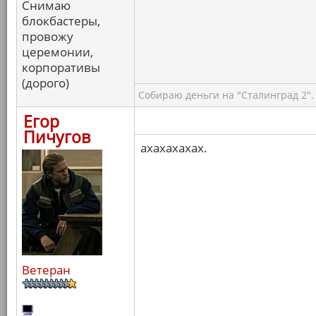
Снимаю
блокбастеры,
провожу
церемонии,
корпоративы
(дорого)
Собираю деньги на "Сталинград 2".
Егор
Пичугов
ахахахахах.
Ветеран