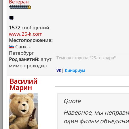
Ветеран
1572
сообщений
www.25-k.com
Местоположение:
Санкт-
Петербург
Темная сторона "25-го кадра"
Род занятий:
я тут
мимо проходил
VK
|
Кинориум
Василий
Марин
Quote
Наверное, мы неправи
один фильм объединил