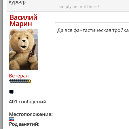
курьер
I simply am not there/
Василий
Марин
Да вся фантастическая трой
Ветеран
401
сообщений
Местоположение:
Род занятий: