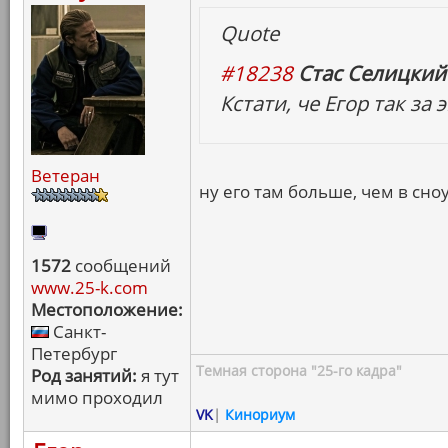
Quote
#18238
Стас Селицкий 
Кстати, че Егор так за
Ветеран
ну его там больше, чем в сноу
1572
сообщений
www.25-k.com
Местоположение:
Санкт-
Петербург
Темная сторона "25-го кадра"
Род занятий:
я тут
мимо проходил
VK
|
Кинориум