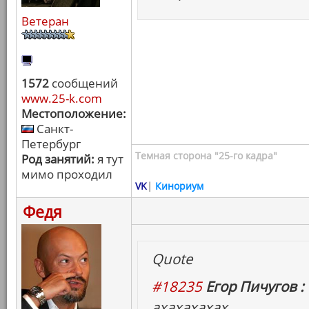
Ветеран
1572
сообщений
www.25-k.com
Местоположение:
Санкт-
Петербург
Темная сторона "25-го кадра"
Род занятий:
я тут
мимо проходил
VK
|
Кинориум
Федя
Quote
#18235
Егор Пичугов :
ахахахахах.