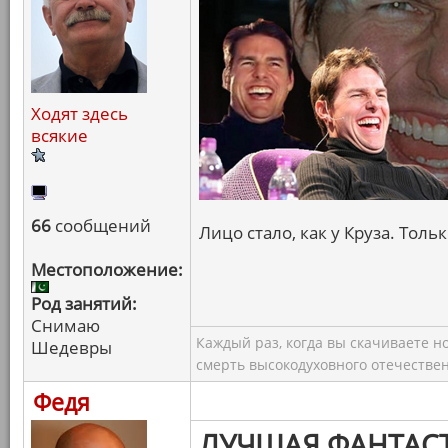
Ходят здесь
всякие
66
сообщений
Лицо стало, как у Круза. Толь
Местоположение:
Род занятий:
Снимаю
Каждый раз, когда вы скачиваете н
Шедевры
смерть высокодуховного отечествен
Федя
ЛУЧШАЯ ФАНТАС