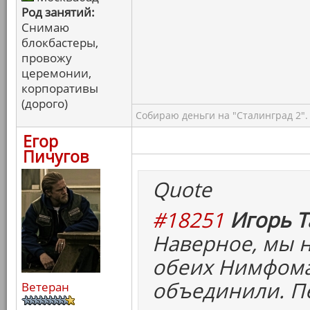
Род занятий:
Снимаю
блокбастеры,
провожу
церемонии,
корпоративы
(дорого)
Собираю деньги на "Сталинград 2".
Егор
Пичугов
Quote
#18251
Игорь Т
Наверное, мы н
обеих Нимфома
объединили. Пе
Ветеран