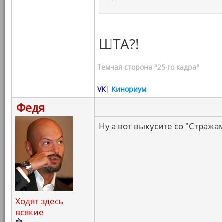
ШТА?!
Темная сторона "25-го кадра"
VK
|
Кинориум
Федя
Ну а вот выкусите со "Стражам
Ходят здесь
всякие