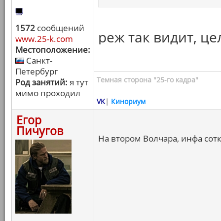
1572
сообщений
реж так видит, це
www.25-k.com
Местоположение:
Санкт-
Петербург
Темная сторона "25-го кадра"
Род занятий:
я тут
мимо проходил
VK
|
Кинориум
Егор
Пичугов
На втором Волчара, инфа сотк