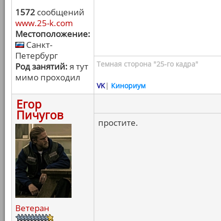
1572
сообщений
www.25-k.com
Местоположение:
Санкт-
Петербург
Темная сторона "25-го кадра"
Род занятий:
я тут
мимо проходил
VK
|
Кинориум
Егор
Пичугов
простите.
Ветеран