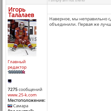
I simply am not there/
Игорь
Талалаев
Наверное, мы неправильно с
объединили. Первая же лучше
Главный
редактор
7275
сообщений
www.25-k.com
Местоположение:
Самара