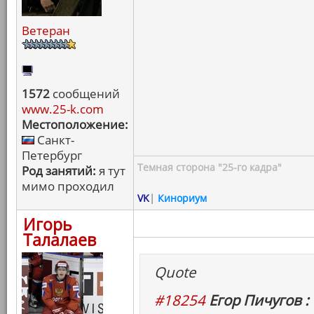
Ветеран
1572
сообщений
www.25-k.com
Местоположение:
Санкт-
Петербург
Темная сторона "25-го кадра"
Род занятий:
я тут
мимо проходил
VK
|
Кинориум
Игорь
Талалаев
Quote
#18254
Егор Пичугов :