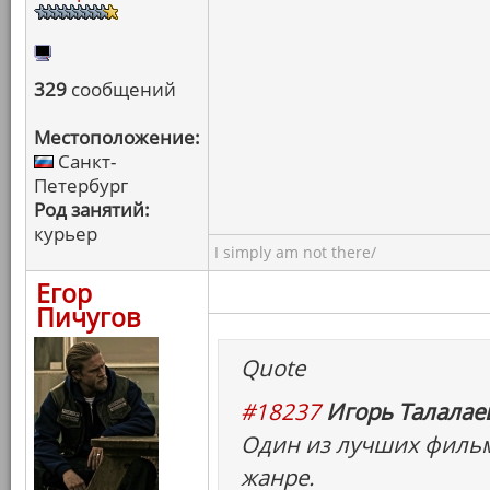
329
сообщений
Местоположение:
Санкт-
Петербург
Род занятий:
курьер
I simply am not there/
Егор
Пичугов
Quote
#18237
Игорь Талалаев
Один из лучших фильм
жанре.