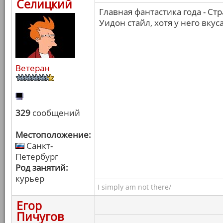
Селицкий
Главная фантастика года - С
Уидон стайл, хотя у него вку
Ветеран
329
сообщений
Местоположение:
Санкт-
Петербург
Род занятий:
курьер
I simply am not there/
Егор
Пичугов