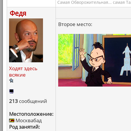
Самая Обворожительная... самая Тал
Федя
Второе место:
Ходят здесь
всякие
213
сообщений
Местоположение:
Москвабад
Род занятий: