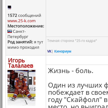
1572
сообщений
www.25-k.com
Местоположение:
Санкт-
Петербург
Темная сторона "25-го кадра"
Род занятий:
я тут
мимо проходил
VK
|
Кинориум
Игорь
Талалаев
Жизнь - боль.
Один из лучших ф
побеждает в своем
году "Скайфолл" 
место, но выигра