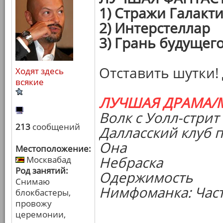
1) Стражи Галакт
2) Интерстеллар
3) Грань будущег
Отставить шутки!
Ходят здесь
всякие
ЛУЧШАЯ ДРАМА/
Волк с Уолл-стрит
213
сообщений
Далласский клуб 
Она
Местоположение:
Небраска
Москвабад
Род занятий:
Одержимость
Снимаю
Нимфоманка: Част
блокбастеры,
провожу
церемонии,