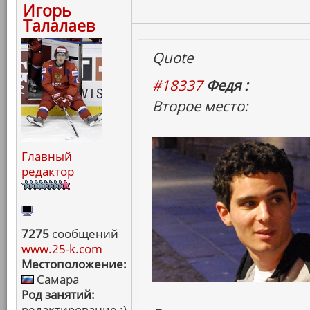
Игорь
Талалаев
Quote
#18337
Федя :
Второе место:
Главный
редактор
7275
сообщений
www.25-k.com
Местоположение:
Самара
Род занятий:
редактирование :)