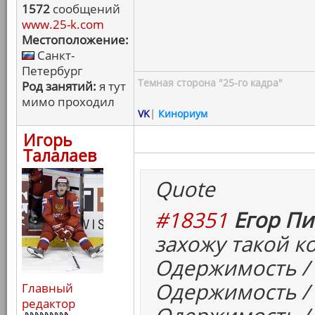
1572
сообщений
www.25-k.com
Местоположение:
Санкт-
Петербург
Темная сторона "25-го кадра"
Род занятий:
я тут
мимо проходил
VK
|
Кинориум
Игорь
Талалаев
Quote
#18351
Егор Пи
захожу такой к
Одержимость / T
Одержимость / 
Главный
редактор