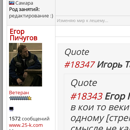
Самара
Род занятий:
редактирование :)
Изменяю мир к лешему...
Егор
Пичугов
Quote
#18347
Игорь Т
Quote
Ветеран
#18343
Егор 
в кои то век
одному [
стр
1572
сообщений
www.25-k.com
смысле не ка