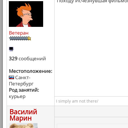
Походу Исчезнувшая фильмом
Ветеран
329
сообщений
Местоположение:
Санкт-
Петербург
Род занятий:
курьер
I simply am not there/
Василий
Марин