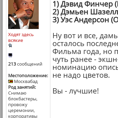
1) Дэвид Финчер 
2) Дэмьен Шазелл
3) Уэс Андерсон (
Ну вот и все, дам
Ходят здесь
всякие
осталось последн
Фильма года, но 
чуть ранее - экш
213
сообщений
номинацию описыв
не надо цветов.
Местоположение:
Москвабад
Род занятий:
Вы - лучшие!
Снимаю
блокбастеры,
провожу
церемонии,
корпоративы