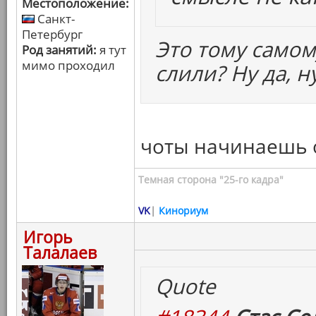
Местоположение:
Санкт-
Петербург
Это тому самом
Род занятий:
я тут
мимо проходил
слили? Ну да, н
чоты начинаешь 
Темная сторона "25-го кадра"
VK
|
Кинориум
Игорь
Талалаев
Quote