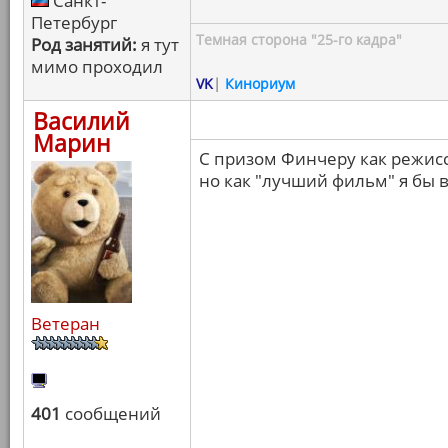
Санкт-
Петербург
Темная сторона "25-го кадра"
Род занятий:
я тут
мимо проходил
VK
|
Кинориум
Василий
Марин
С призом Финчеру как режисс
но как "лучший фильм" я бы в
Ветеран
401
сообщений