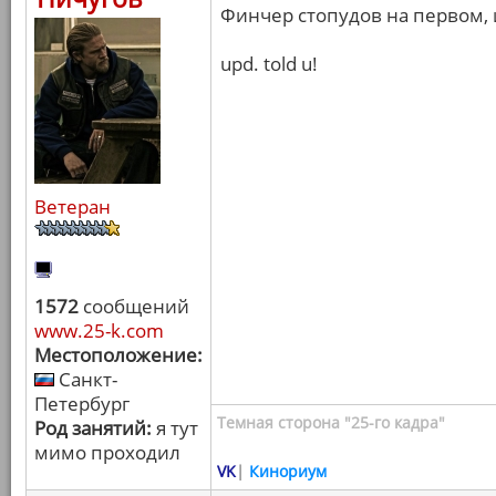
Финчер стопудов на первом, и
upd. told u!
Ветеран
1572
сообщений
www.25-k.com
Местоположение:
Санкт-
Петербург
Темная сторона "25-го кадра"
Род занятий:
я тут
мимо проходил
VK
|
Кинориум