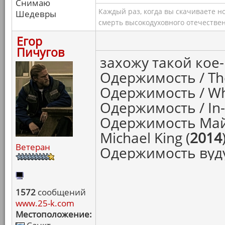
Снимаю
Каждый раз, когда вы скачиваете н
Шедевры
смерть высокодуховного отечествен
Егор
Пичугов
захожу такой кое-
Одержимость / The
Одержимость / Whi
Одержимость / In-
Одержимость Майк
Michael King (
2014
Ветеран
Одержимость вуду 
1572
сообщений
www.25-k.com
Местоположение: