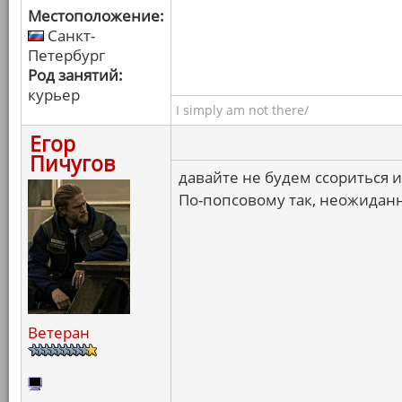
Местоположение:
Санкт-
Петербург
Род занятий:
курьер
I simply am not there/
Егор
Пичугов
давайте не будем ссориться 
По-попсовому так, неожиданн
Ветеран