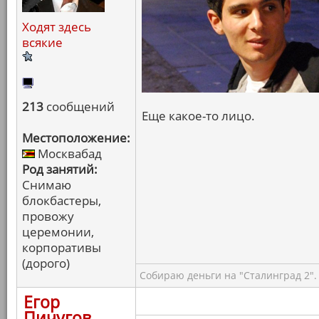
Ходят здесь
всякие
213
сообщений
Еще какое-то лицо.
Местоположение:
Москвабад
Род занятий:
Снимаю
блокбастеры,
провожу
церемонии,
корпоративы
(дорого)
Собираю деньги на "Сталинград 2".
Егор
Пичугов