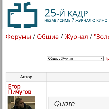
Форумы
/
Общие
/
Журнал
/
"Зол
Пр
Автор
Егор
Пичугов
Quote