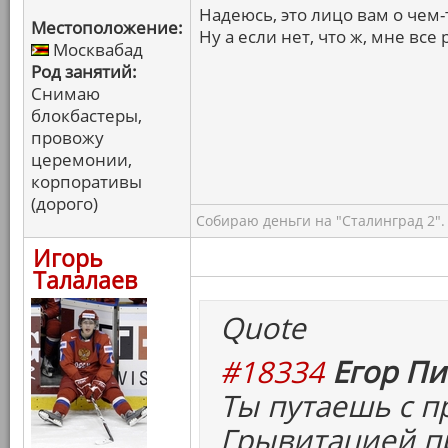
Надеюсь, это лицо вам о чем-то
Местоположение:
Ну а если нет, что ж, мне все 
Москвабад
Род занятий:
Снимаю
блокбастеры,
провожу
церемонии,
корпоративы
(дорого)
Собираю деньги на "Сталинград 2".
Игорь
Талалаев
Quote
#18334
Егор Пи
Ты путаешь с 
Грывитацией пр