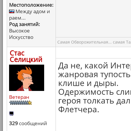
Местоположение:
Между адом и
раем...
Род занятий:
Высокое
Искусство
Самая Обворожительная... самая Тал
Стас
Селицкий
Да не, какой Инте
жанровая тупост
клише и дыры.
Одержимость слиш
Ветеран
героя толкать дал
Флетчера.
329
сообщений