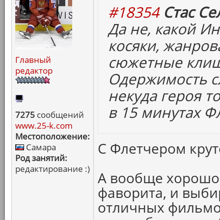
#18354
Стас Се
Да не, какой Ин
косяки, жанров
сюжетные клиш
Главный
редактор
Одержимость сл
некуда героя то
в 15 минутах Ф
7275
сообщений
www.25-k.com
Местоположение:
С Флетчером крут
Самара
Род занятий:
редактирование :)
А вообще хорошо 
фаворита, и выби
отличных фильмов