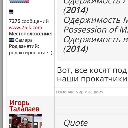
Одержимость / I
(
2014
)
Одержимость М
7275
сообщений
Possession of Mi
www.25-k.com
Местоположение:
Одержимость ву
Самара
Род занятий:
(
2014
)
редактирование :)
Вот, все косят по
наши прокатчики 
Изменяю мир к лешему...
Игорь
Талалаев
Quote