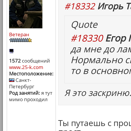
#18332
Игорь Т
Quote
Ветеран
#18330
Егор 
да мне до ла
Нормально сн
1572
сообщений
www.25-k.com
то в основно
Местоположение:
Санкт-
Петербург
Я это заскриню
Род занятий:
я тут
мимо проходил
Ты путаешь с пр