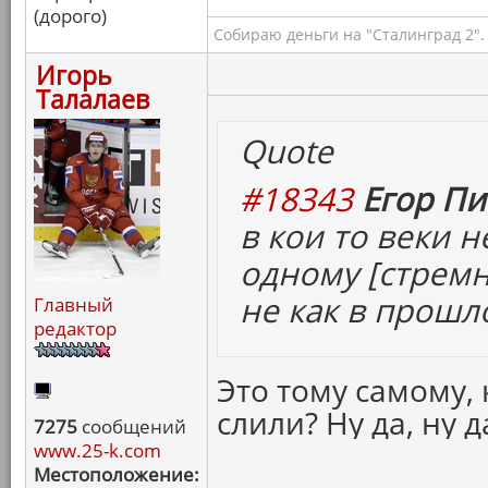
(дорого)
Собираю деньги на "Сталинград 2".
Игорь
Талалаев
Quote
#18343
Егор Пи
в кои то веки 
одному [
стрем
не как в прошл
Главный
редактор
Это тому самому,
слили? Ну да, ну 
7275
сообщений
www.25-k.com
Местоположение: