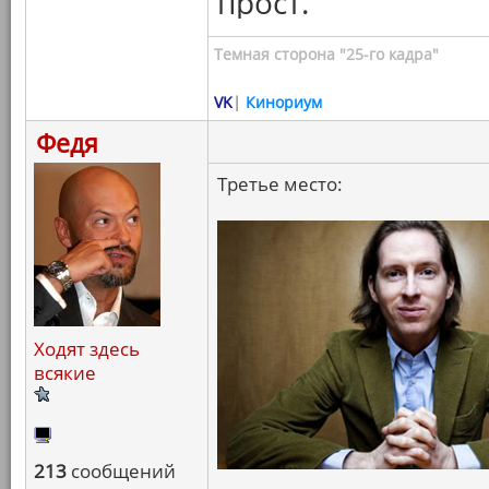
прост.
Темная сторона "25-го кадра"
VK
|
Кинориум
Федя
Третье место:
Ходят здесь
всякие
213
сообщений