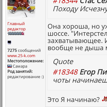
#18344
Стас Се
Походу Исчезн
Главный
Она хороша, но у
редактор
шоссе. "Интерсте
захватывающее. 
вообще не дыша 
7275
сообщений
www.25-k.com
Quote
Местоположение:
Самара
#18348
Егор Пи
Род занятий:
редактирование :)
чоты начинаеш
Это Я начинаю?