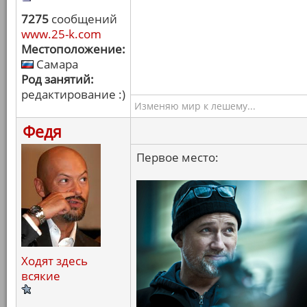
7275
сообщений
www.25-k.com
Местоположение:
Самара
Род занятий:
редактирование :)
Изменяю мир к лешему...
Федя
Первое место:
Ходят здесь
всякие