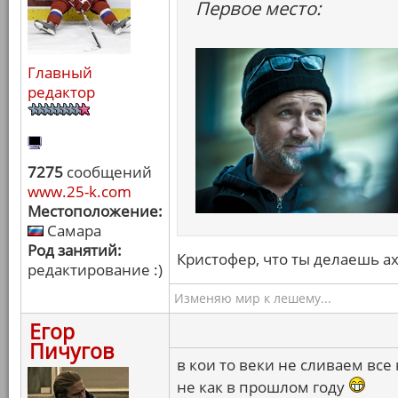
Первое место:
Главный
редактор
7275
сообщений
www.25-k.com
Местоположение:
Самара
Род занятий:
Кристофер, что ты делаешь а
редактирование :)
Изменяю мир к лешему...
Егор
Пичугов
в кои то веки не сливаем все
не как в прошлом году