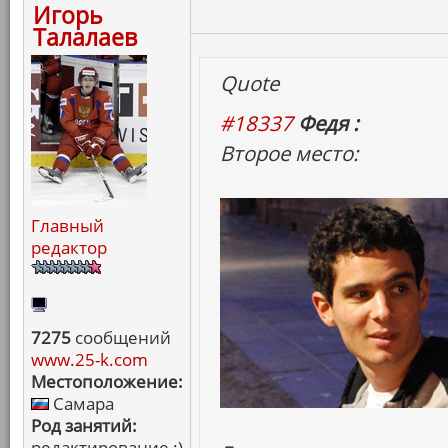
Игорь
Талалаев
Quote
#18337
Федя :
Второе место:
Главный
редактор
7275
сообщений
www.25-k.com
Местоположение:
Самара
Род занятий:
редактирование :)