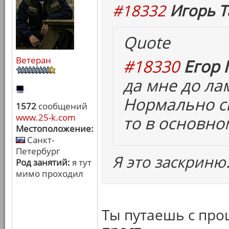
#18332
Игорь Т
Quote
Ветеран
#18330
Егор 
да мне до ла
Нормально сн
1572
сообщений
www.25-k.com
то в основно
Местоположение:
Санкт-
Петербург
Я это заскриню
Род занятий:
я тут
мимо проходил
Ты путаешь с пр