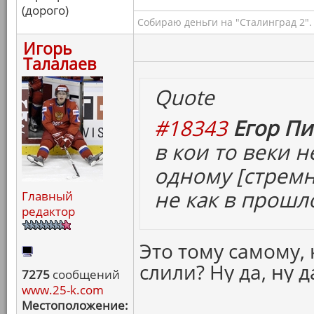
(дорого)
Собираю деньги на "Сталинград 2".
Игорь
Талалаев
Quote
#18343
Егор Пи
в кои то веки 
одному [
стрем
не как в прошл
Главный
редактор
Это тому самому,
слили? Ну да, ну 
7275
сообщений
www.25-k.com
Местоположение: