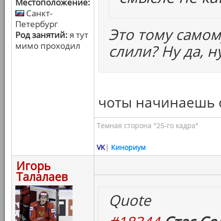
Местоположение:
Санкт-
Петербург
Это тому самом
Род занятий:
я тут
мимо проходил
слили? Ну да, н
чоты начинаешь 
Темная сторона "25-го кадра"
VK
|
Кинориум
Игорь
Талалаев
Quote