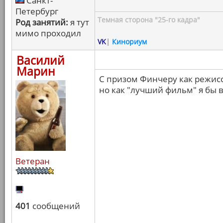
Санкт-
Петербург
Темная сторона "25-го кадра"
Род занятий:
я тут
мимо проходил
VK
|
Кинориум
Василий
Марин
С призом Финчеру как режисс
но как "лучший фильм" я бы в
Ветеран
401
сообщений