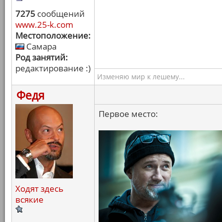
7275
сообщений
www.25-k.com
Местоположение:
Самара
Род занятий:
редактирование :)
Изменяю мир к лешему...
Федя
Первое место:
Ходят здесь
всякие