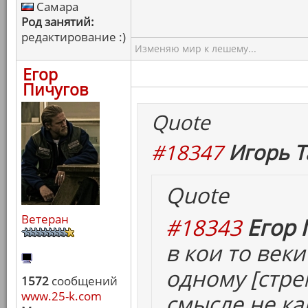
Самара
Род занятий:
редактирование :)
Изменяю мир к лешему...
Егор
Пичугов
Quote
#18347
Игорь Т
Quote
Ветеран
#18343
Егор 
в кои то век
одному [
стр
1572
сообщений
www.25-k.com
смысле не ка