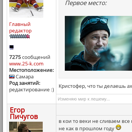
Первое место:
Главный
редактор
7275
сообщений
www.25-k.com
Местоположение:
Самара
Род занятий:
Кристофер, что ты делаешь а
редактирование :)
Изменяю мир к лешему...
Егор
Пичугов
в кои то веки не сливаем все
не как в прошлом году