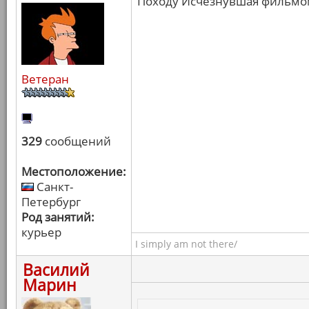
Походу Исчезнувшая фильмом
Ветеран
329
сообщений
Местоположение:
Санкт-
Петербург
Род занятий:
курьер
I simply am not there/
Василий
Марин