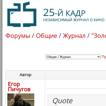
Форумы
/
Общие
/
Журнал
/
"Зол
Пр
Автор
Егор
Пичугов
Quote