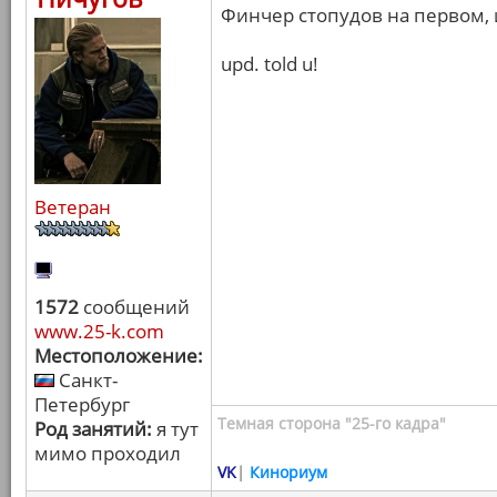
Финчер стопудов на первом, и
upd. told u!
Ветеран
1572
сообщений
www.25-k.com
Местоположение:
Санкт-
Петербург
Темная сторона "25-го кадра"
Род занятий:
я тут
мимо проходил
VK
|
Кинориум