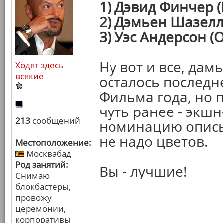
1) Дэвид Финчер 
2) Дэмьен Шазелл
3) Уэс Андерсон (
Ну вот и все, дам
Ходят здесь
всякие
осталось последн
Фильма года, но 
чуть ранее - экш
213
сообщений
номинацию описыв
не надо цветов.
Местоположение:
Москвабад
Род занятий:
Вы - лучшие!
Снимаю
блокбастеры,
провожу
церемонии,
корпоративы