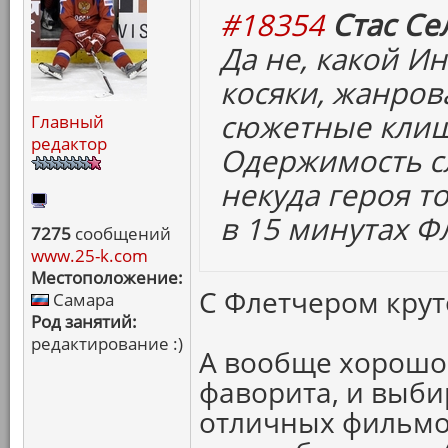
#18354
Стас Се
Да не, какой Ин
косяки, жанров
сюжетные клиш
Главный
редактор
Одержимость сл
некуда героя то
в 15 минутах Ф
7275
сообщений
www.25-k.com
Местоположение:
С Флетчером крут
Самара
Род занятий:
редактирование :)
А вообще хорошо 
фаворита, и выби
отличных фильмов