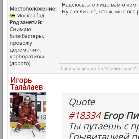
Надеюсь, это лицо вам о чем-то
Местоположение:
Ну а если нет, что ж, мне все 
Москвабад
Род занятий:
Снимаю
блокбастеры,
провожу
церемонии,
корпоративы
(дорого)
Собираю деньги на "Сталинград 2".
Игорь
Талалаев
Quote
#18334
Егор Пи
Ты путаешь с 
Грывитацией пр