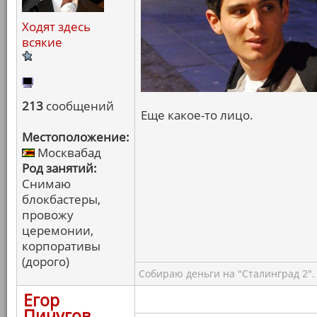
Ходят здесь
всякие
213
сообщений
Еще какое-то лицо.
Местоположение:
Москвабад
Род занятий:
Снимаю
блокбастеры,
провожу
церемонии,
корпоративы
(дорого)
Собираю деньги на "Сталинград 2".
Егор
Пичугов