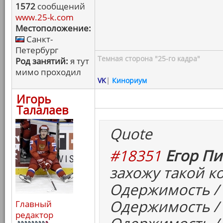
1572
сообщений
www.25-k.com
Местоположение:
Санкт-
Петербург
Темная сторона "25-го кадра"
Род занятий:
я тут
мимо проходил
VK
|
Кинориум
Игорь
Талалаев
Quote
#18351
Егор Пи
захожу такой к
Одержимость / T
Одержимость / 
Главный
редактор