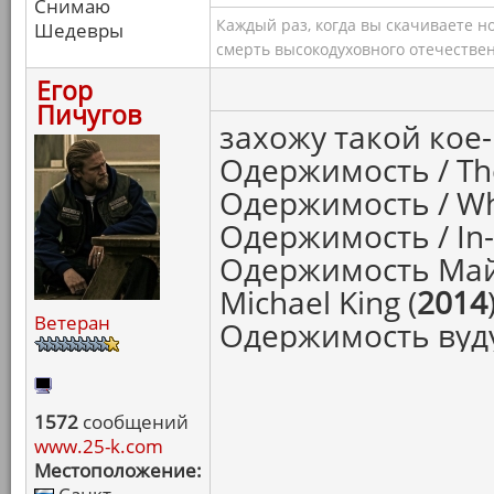
Снимаю
Каждый раз, когда вы скачиваете н
Шедевры
смерть высокодуховного отечествен
Егор
Пичугов
захожу такой кое-
Одержимость / The
Одержимость / Whi
Одержимость / In-
Одержимость Майк
Michael King (
2014
Ветеран
Одержимость вуду 
1572
сообщений
www.25-k.com
Местоположение: