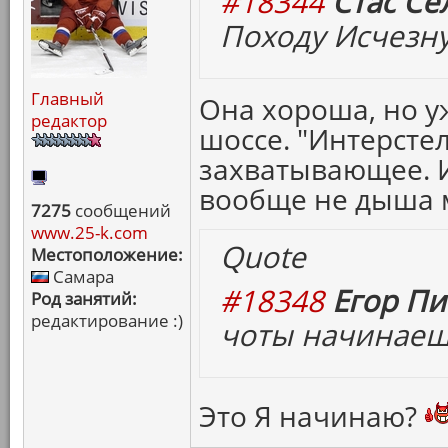
#18344
Стас Се
Походу Исчезн
Главный
Она хороша, но у
редактор
шоссе. "Интерсте
захватывающее. 
вообще не дыша 
7275
сообщений
www.25-k.com
Quote
Местоположение:
Самара
#18348
Егор Пи
Род занятий:
редактирование :)
чоты начинаеш
Это Я начинаю?