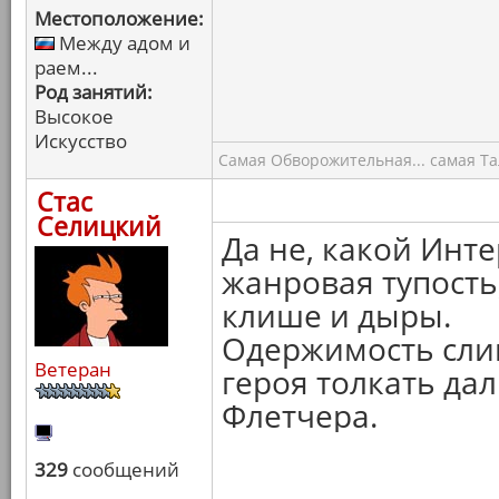
Местоположение:
Между адом и
раем...
Род занятий:
Высокое
Искусство
Самая Обворожительная... самая Тал
Стас
Селицкий
Да не, какой Инте
жанровая тупост
клише и дыры.
Одержимость слиш
Ветеран
героя толкать дал
Флетчера.
329
сообщений