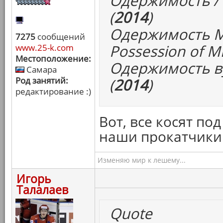
Одержимость / I
(
2014
)
Одержимость М
7275
сообщений
Possession of Mi
www.25-k.com
Местоположение:
Одержимость ву
Самара
Род занятий:
(
2014
)
редактирование :)
Вот, все косят по
наши прокатчики 
Изменяю мир к лешему...
Игорь
Талалаев
Quote