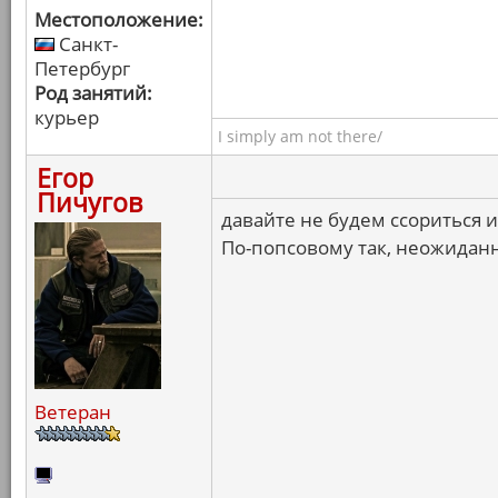
Местоположение:
Санкт-
Петербург
Род занятий:
курьер
I simply am not there/
Егор
Пичугов
давайте не будем ссориться 
По-попсовому так, неожиданн
Ветеран