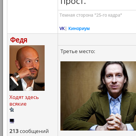
прост.
Темная сторона "25-го кадра"
VK
|
Кинориум
Федя
Третье место:
Ходят здесь
всякие
213
сообщений