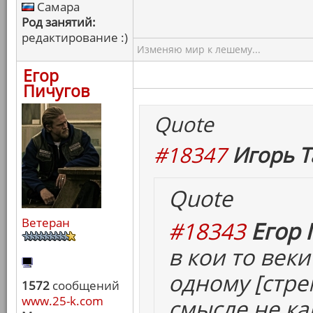
Самара
Род занятий:
редактирование :)
Изменяю мир к лешему...
Егор
Пичугов
Quote
#18347
Игорь Т
Quote
Ветеран
#18343
Егор 
в кои то век
одному [
стр
1572
сообщений
www.25-k.com
смысле не ка