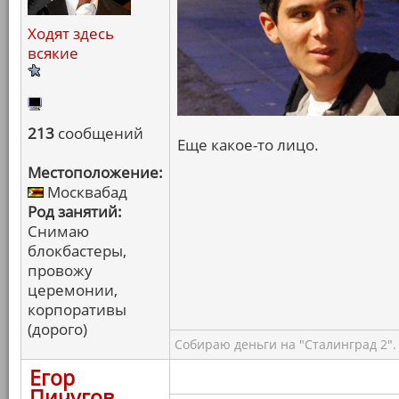
Ходят здесь
всякие
213
сообщений
Еще какое-то лицо.
Местоположение:
Москвабад
Род занятий:
Снимаю
блокбастеры,
провожу
церемонии,
корпоративы
(дорого)
Собираю деньги на "Сталинград 2".
Егор
Пичугов