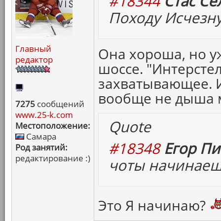
#18344
Стас Се
Походу Исчезн
Главный
Она хороша, но у
редактор
шоссе. "Интерсте
захватывающее. 
вообще не дыша 
7275
сообщений
www.25-k.com
Quote
Местоположение:
Самара
#18348
Егор Пи
Род занятий:
редактирование :)
чоты начинаеш
Это Я начинаю?