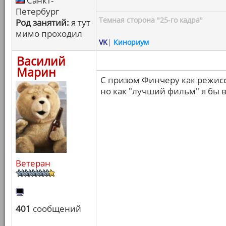
Санкт-
Петербург
Темная сторона "25-го кадра"
Род занятий:
я тут
мимо проходил
VK
|
Кинориум
Василий
Марин
С призом Финчеру как режисс
но как "лучший фильм" я бы в
Ветеран
401
сообщений