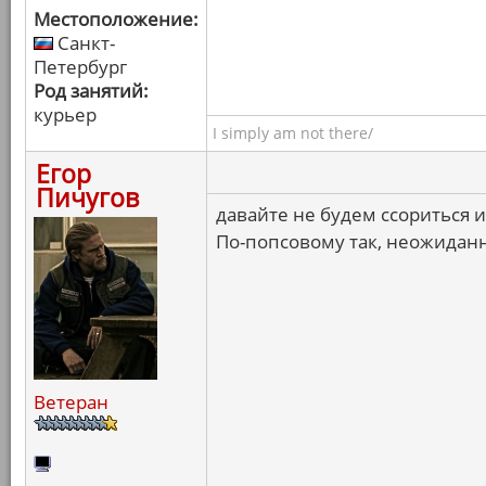
Местоположение:
Санкт-
Петербург
Род занятий:
курьер
I simply am not there/
Егор
Пичугов
давайте не будем ссориться 
По-попсовому так, неожиданн
Ветеран