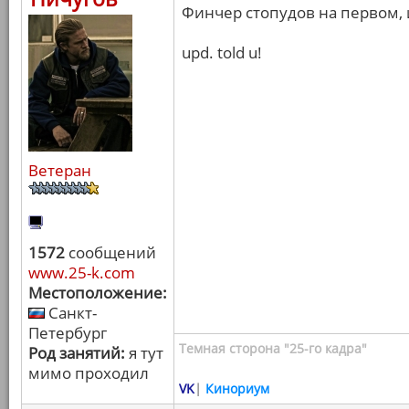
Финчер стопудов на первом, и
upd. told u!
Ветеран
1572
сообщений
www.25-k.com
Местоположение:
Санкт-
Петербург
Темная сторона "25-го кадра"
Род занятий:
я тут
мимо проходил
VK
|
Кинориум