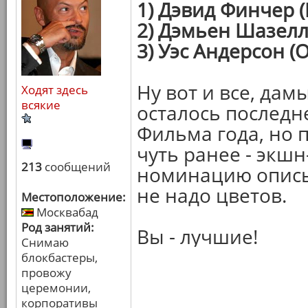
1) Дэвид Финчер 
2) Дэмьен Шазелл
3) Уэс Андерсон (
Ну вот и все, дам
Ходят здесь
всякие
осталось последн
Фильма года, но 
чуть ранее - экш
213
сообщений
номинацию описыв
не надо цветов.
Местоположение:
Москвабад
Род занятий:
Вы - лучшие!
Снимаю
блокбастеры,
провожу
церемонии,
корпоративы