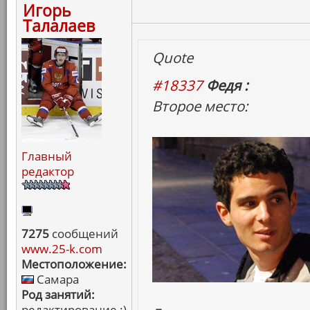
Игорь
Талалаев
Quote
#18337
Федя :
Второе место:
Главный
редактор
7275
сообщений
www.25-k.com
Местоположение:
Самара
Род занятий:
редактирование :)