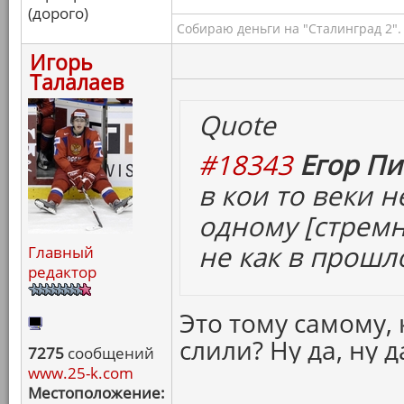
(дорого)
Собираю деньги на "Сталинград 2".
Игорь
Талалаев
Quote
#18343
Егор Пи
в кои то веки 
одному [
стрем
не как в прошл
Главный
редактор
Это тому самому,
слили? Ну да, ну 
7275
сообщений
www.25-k.com
Местоположение: