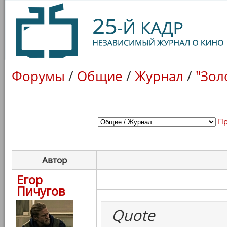
Форумы
/
Общие
/
Журнал
/
"Зол
Пр
Автор
Егор
Пичугов
Quote