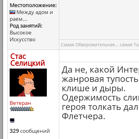
Местоположение:
Между адом и
раем...
Род занятий:
Высокое
Искусство
Самая Обворожительная... самая Тал
Стас
Селицкий
Да не, какой Инте
жанровая тупост
клише и дыры.
Одержимость слиш
Ветеран
героя толкать дал
Флетчера.
329
сообщений