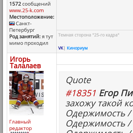
1572
сообщений
www.25-k.com
Местоположение:
Санкт-
Петербург
Темная сторона "25-го кадра"
Род занятий:
я тут
мимо проходил
VK
|
Кинориум
Игорь
Талалаев
Quote
#18351
Егор Пи
захожу такой к
Одержимость / T
Одержимость / 
Главный
редактор