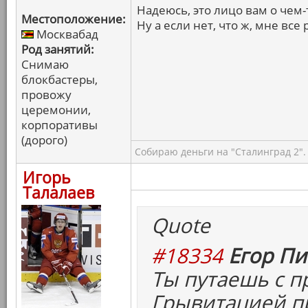
Надеюсь, это лицо вам о чем-то
Местоположение:
Ну а если нет, что ж, мне все 
Москвабад
Род занятий:
Снимаю
блокбастеры,
провожу
церемонии,
корпоративы
(дорого)
Собираю деньги на "Сталинград 2".
Игорь
Талалаев
Quote
#18334
Егор Пи
Ты путаешь с 
Грывитацией пр