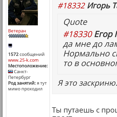
#18332
Игорь Т
Quote
Ветеран
#18330
Егор 
да мне до ла
Нормально сн
1572
сообщений
www.25-k.com
то в основно
Местоположение:
Санкт-
Петербург
Я это заскриню
Род занятий:
я тут
мимо проходил
Ты путаешь с пр