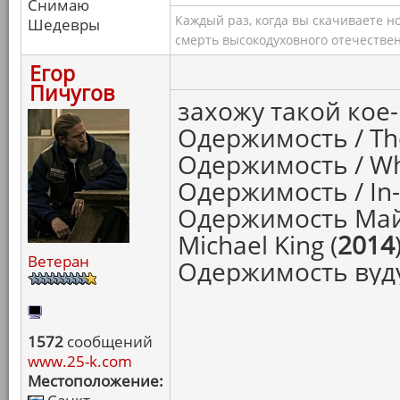
Снимаю
Каждый раз, когда вы скачиваете н
Шедевры
смерть высокодуховного отечествен
Егор
Пичугов
захожу такой кое-
Одержимость / The
Одержимость / Whi
Одержимость / In-
Одержимость Майк
Michael King (
2014
Ветеран
Одержимость вуду 
1572
сообщений
www.25-k.com
Местоположение: