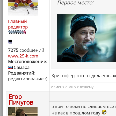
Первое место:
Главный
редактор
7275
сообщений
www.25-k.com
Местоположение:
Самара
Род занятий:
Кристофер, что ты делаешь а
редактирование :)
Изменяю мир к лешему...
Егор
Пичугов
в кои то веки не сливаем все
не как в прошлом году