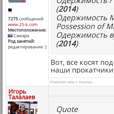
Одержимость / I
(
2014
)
Одержимость М
7275
сообщений
Possession of Mi
www.25-k.com
Местоположение:
Одержимость ву
Самара
Род занятий:
(
2014
)
редактирование :)
Вот, все косят по
наши прокатчики 
Изменяю мир к лешему...
Игорь
Талалаев
Quote