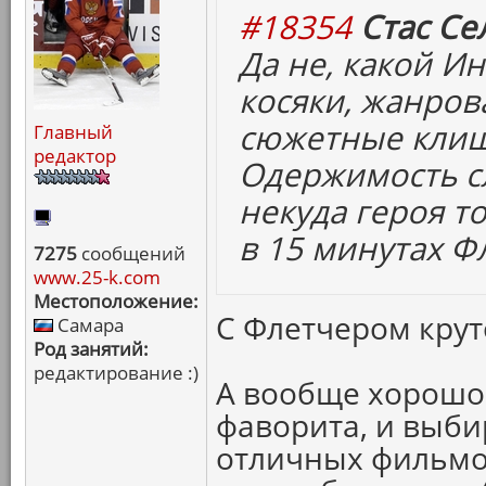
#18354
Стас Се
Да не, какой Ин
косяки, жанров
сюжетные клиш
Главный
редактор
Одержимость сл
некуда героя то
в 15 минутах Ф
7275
сообщений
www.25-k.com
Местоположение:
С Флетчером крут
Самара
Род занятий:
редактирование :)
А вообще хорошо 
фаворита, и выби
отличных фильмов