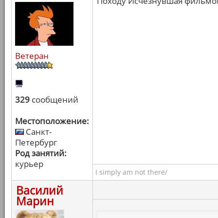
Походу Исчезнувшая фильмом
Ветеран
329
сообщений
Местоположение:
Санкт-
Петербург
Род занятий:
курьер
I simply am not there/
Василий
Марин