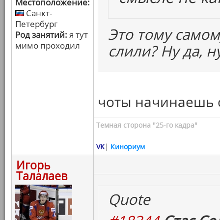
Местоположение:
Санкт-
Петербург
Это тому самом
Род занятий:
я тут
мимо проходил
слили? Ну да, н
чоты начинаешь 
Темная сторона "25-го кадра"
VK
|
Кинориум
Игорь
Талалаев
Quote