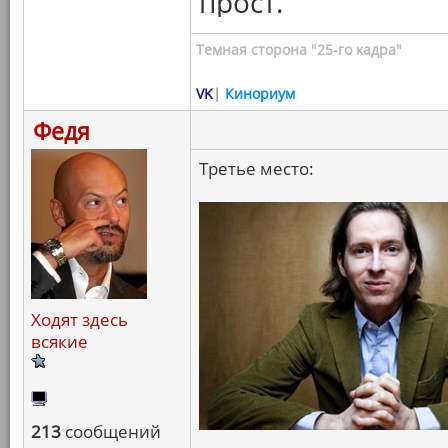
прост.
Темная сторона "25-го кадра"
VK
|
Кинориум
Федя
Третье место:
Ходят здесь
всякие
213
сообщений