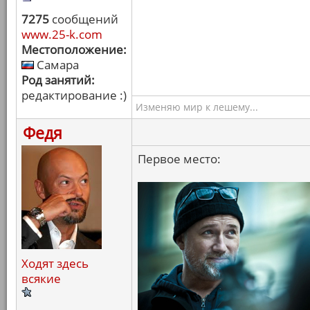
7275
сообщений
www.25-k.com
Местоположение:
Самара
Род занятий:
редактирование :)
Изменяю мир к лешему...
Федя
Первое место:
Ходят здесь
всякие