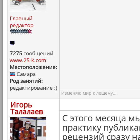
Главный
редактор
7275
сообщений
www.25-k.com
Местоположение:
Самара
Род занятий:
редактирование :)
Изменяю мир к лешему...
Игорь
Талалаев
С этого месяца м
практику публик
рецензий сразу н