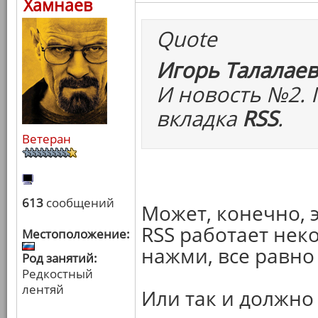
Хамнаев
Quote
Игорь Талалаев
И новость №2. 
вкладка
RSS
.
Ветеран
613
сообщений
Может, конечно, э
RSS работает неко
Местоположение:
нажми, все равно
Род занятий:
Редкостный
лентяй
Или так и должно