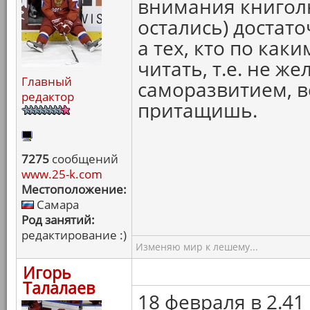
внимания книголю
остались) достат
а тех, кто по как
читать, т.е. не ж
Главный
саморазвитием, в
редактор
притащишь.
7275
сообщений
www.25-k.com
Местоположение:
Самара
Род занятий:
редактирование :)
Изменяю мир к лешему...
Игорь
Талалаев
18 февраля в 2.4