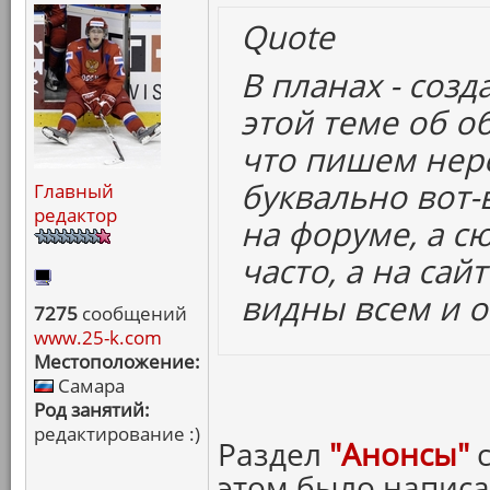
Quote
В планах - созд
этой теме об о
что пишем нере
буквально вот-в
Главный
редактор
на форуме, а с
часто, а на сай
видны всем и о
7275
сообщений
www.25-k.com
Местоположение:
Самара
Род занятий:
редактирование :)
Раздел
"Анонсы"
с
этом было написа