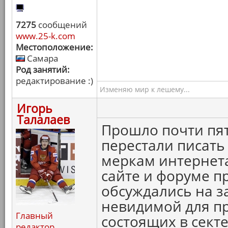
7275
сообщений
www.25-k.com
Местоположение:
Самара
Род занятий:
редактирование :)
Изменяю мир к лешему...
Игорь
Талалаев
Прошло почти пять
перестали писать 
меркам интернета
сайте и форуме п
обсуждались на з
невидимой для пр
Главный
состоящих в секте
редактор