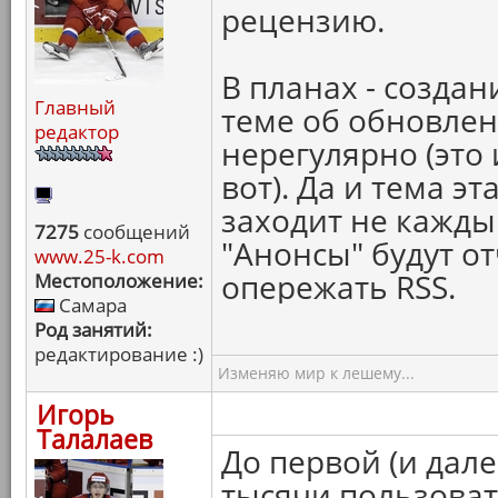
рецензию.
В планах - создани
Главный
теме об обновлен
редактор
нерегулярно (это
вот). Да и тема э
заходит не каждый
7275
сообщений
"Анонсы" будут о
www.25-k.com
опережать RSS.
Местоположение:
Самара
Род занятий:
редактирование :)
Изменяю мир к лешему...
Игорь
Талалаев
До первой (и дале
тысячи пользоват