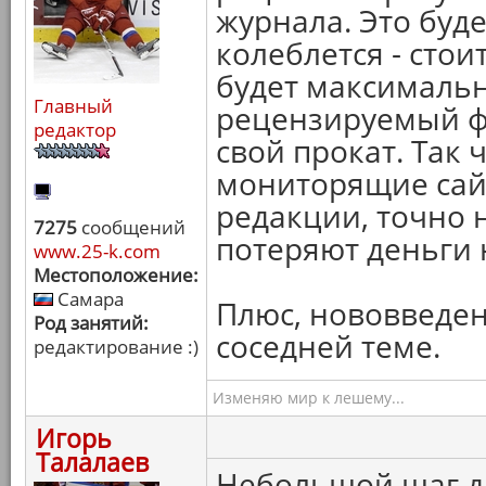
журнала. Это буде
колеблется - стои
будет максималь
Главный
рецензируемый ф
редактор
свой прокат. Так
мониторящие сай
редакции, точно 
7275
сообщений
потеряют деньги 
www.25-k.com
Местоположение:
Самара
Плюс, нововведени
Род занятий:
соседней теме.
редактирование :)
Изменяю мир к лешему...
Игорь
Талалаев
Небольшой шаг д