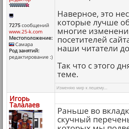
Наверное, это не
которые лучше об
7275
сообщений
многие изменения
www.25-k.com
посетителей сайт
Местоположение:
Самара
наши читатели до
Род занятий:
редактирование :)
Так что с этого д
теме.
Изменяю мир к лешему...
Игорь
Талалаев
Раньше во вклад
скучный перечен
которых мы подв