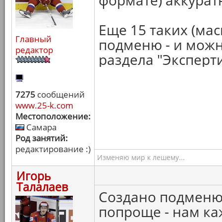
формате) аккурат
Еще 15 таких (ма
Главный
подменю - и можн
редактор
раздела "Эксперти
7275
сообщений
www.25-k.com
Местоположение:
Самара
Род занятий:
редактирование :)
Изменяю мир к лешему...
Игорь
Талалаев
Создано подменю
попроще - нам ка