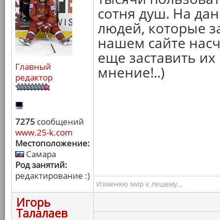
сотня душ. На да
людей, которые з
нашем сайте насч
еще заставить их 
Главный
мнение!..)
редактор
7275
сообщений
www.25-k.com
Местоположение:
Самара
Род занятий:
редактирование :)
Изменяю мир к лешему...
Игорь
Талалаев