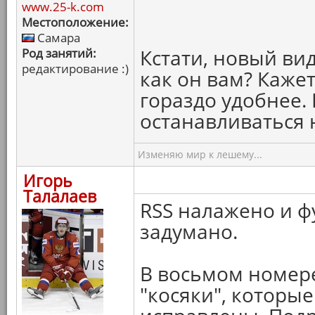
www.25-k.com
Местоположение:
Самара
Кстати, новый вид
Род занятий:
редактирование :)
как он вам? Кажет
гораздо удобнее.
останавливаться 
Изменяю мир к лешему...
Игорь
Талалаев
RSS налажено и ф
задумано.
В восьмом номер
"косяки", которы