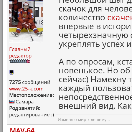
скачок для челов
количество
скаче
впервые в истории
четырехзначную о
укреплять успех и
Главный
редактор
А по опросам, кст
новенькое. Но об 
сейчас) Намекну 
7275
сообщений
каждый пользоват
www.25-k.com
непосредственное
Местоположение:
Самара
внешний вид. Как
Род занятий:
редактирование :)
Изменяю мир к лешему...
MAV-64