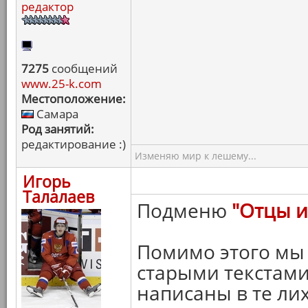
редактор
7275
сообщений
www.25-k.com
Местоположение:
Самара
Род занятий:
редактирование :)
Изменяю мир к лешему...
Игорь
Талалаев
Подменю
"Отцы и
Помимо этого мы
старыми текстами
написаны в те ли