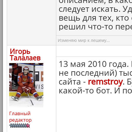
следует искать. 
вещь для тех, кто
решил что-то пер
Изменяю мир к лешему...
Игорь
Талалаев
13 мая 2010 года.
не последний) т
сайта -
remstroy
. 
какой-то бот. И п
Главный
редактор