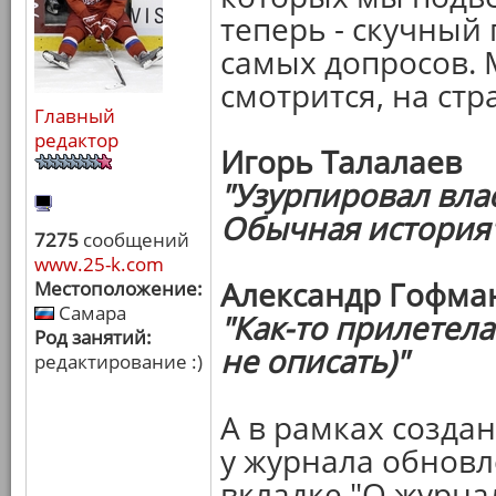
теперь - скучный 
самых допросов. 
смотрится, на стр
Главный
редактор
Игорь Талалаев
"Узурпировал вла
Обычная история
7275
сообщений
www.25-k.com
Александр Гофма
Местоположение:
Самара
"Как-то прилетела
Род занятий:
не описать)"
редактирование :)
А в рамках созда
у журнала обновл
вкладке "О журна