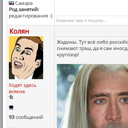
Самара
Род занятий:
редактирование :)
Изменяю мир к лешему...
Колян
Жадины. Тут всё либо россий
снимают трэш, да я сам иног
кругозор!
Ходят здесь
всякие
93
сообщений