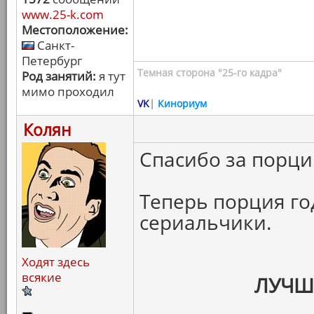
www.25-k.com
Местоположение:
Санкт-
Петербург
Темная сторона "25-го кадра"
Род занятий:
я тут
мимо проходил
VK
|
Кинориум
Колян
Спасибо за порци
Теперь порция г
сериальчики.
Ходят здесь
всякие
ЛУЧШ