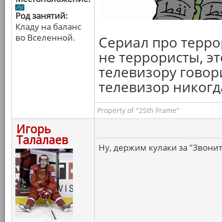
Род занятий:
Кладу на баланс
во Вселенной.
Сериал про терро
не террористы, э
телевизору говори
телевизор никогда
Property of "25th Frame"
Игорь
Талалаев
Ну, держим кулаки за "Звоните