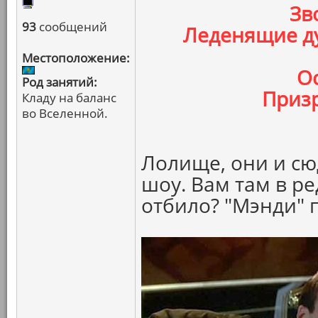
Зв
93
сообщений
Леденящие д
Местоположение:
О
Род занятий:
Призр
Кладу на баланс
во Вселенной.
Лолище, они и сю
шоу. Вам там в р
отбило? "Мэнди" 