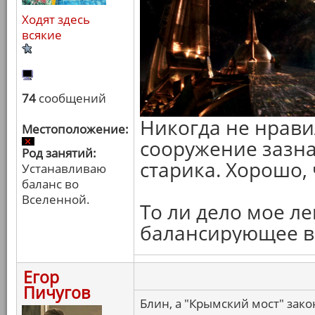
Ходят здесь
всякие
74
сообщений
Никогда не нрави
Местоположение:
сооружение зазн
Род занятий:
старика. Хорошо, 
Устанавливаю
баланс во
Вселенной.
То ли дело мое л
балансирующее в 
Егор
Пичугов
Блин, а "Крымский мост" зак