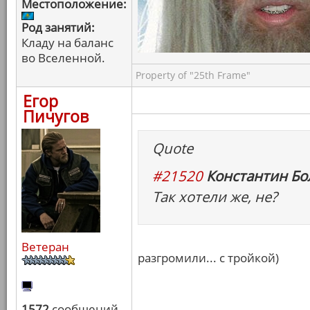
Местоположение:
Род занятий:
Кладу на баланс
во Вселенной.
Property of "25th Frame"
Егор
Пичугов
Quote
#21520
Константин Бо
Так хотели же, не?
Ветеран
разгромили... с тройкой)
1572
сообщений