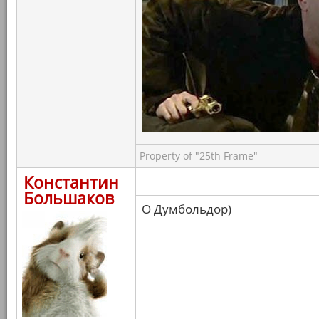
Property of "25th Frame"
Константин
Большаков
О Думбольдор)