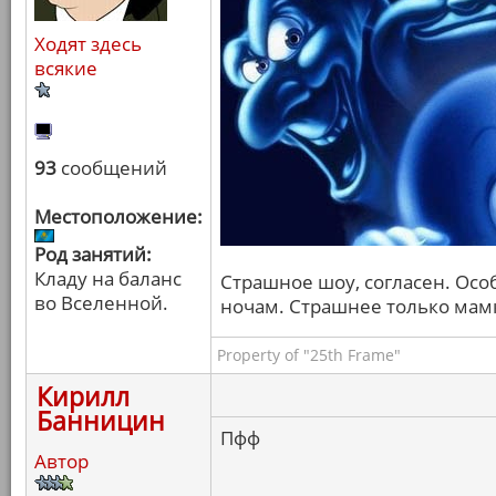
Ходят здесь
всякие
93
сообщений
Местоположение:
Род занятий:
Кладу на баланс
Страшное шоу, согласен. Осо
во Вселенной.
ночам. Страшнее только мамк
Property of "25th Frame"
Кирилл
Банницин
Пфф
Автор