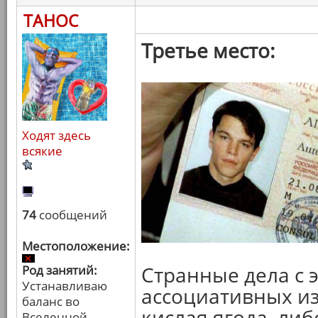
ТАНОС
Третье место:
Ходят здесь
всякие
74
сообщений
Местоположение:
Странные дела с 
Род занятий:
Устанавливаю
ассоциативных и
баланс во
кислая ягода, либ
Вселенной.