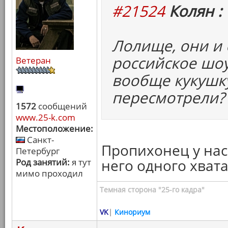
#21524
Колян :
Лолище, они и
российское шоу
Ветеран
вообще кукушк
пересмотрели?
1572
сообщений
www.25-k.com
Местоположение:
Санкт-
Пропихонец у нас 
Петербург
него одного хвата
Род занятий:
я тут
мимо проходил
Темная сторона "25-го кадра"
VK
|
Кинориум