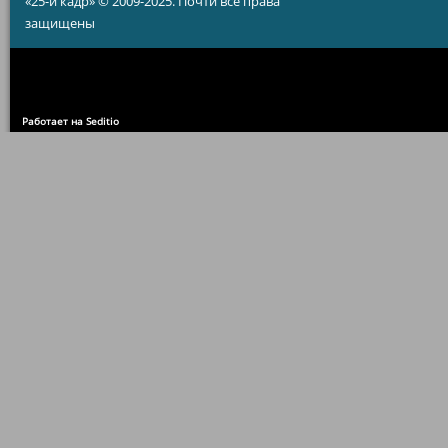
«25-й кадр» © 2009-2025. Почти все права
защищены
Работает на Seditio