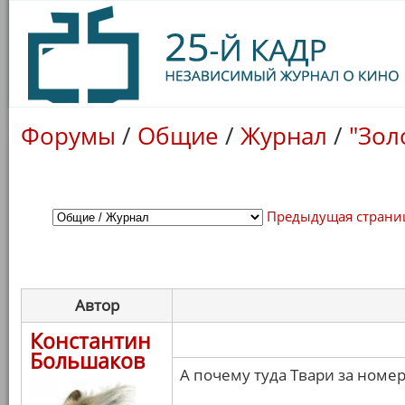
Форумы
/
Общие
/
Журнал
/
"Зол
Предыдущая страни
Автор
Константин
Большаков
А почему туда Твари за номе