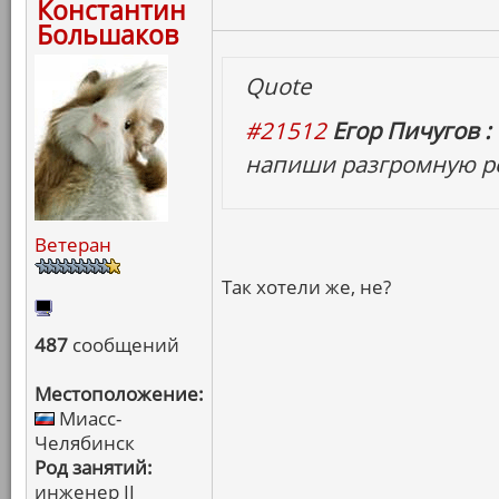
Константин
Большаков
Quote
#21512
Егор Пичугов :
напиши разгромную ре
Ветеран
Так хотели же, не?
487
сообщений
Местоположение:
Миасс-
Челябинск
Род занятий:
инженер II