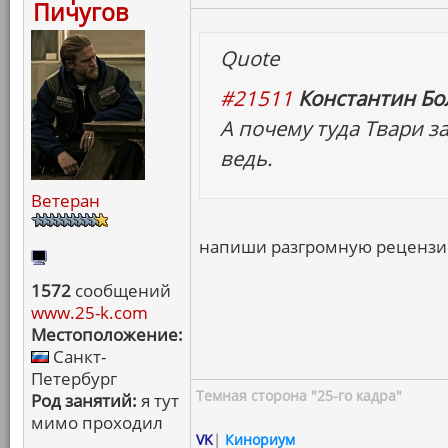
Пичугов
Quote
#21511
Константин Бо
А почему туда Твари з
ведь.
Ветеран
напиши разгромную рецензию
1572
сообщений
www.25-k.com
Местоположение:
Санкт-
Петербург
Темная сторона "25-го кадра"
Род занятий:
я тут
мимо проходил
VK
|
Кинориум