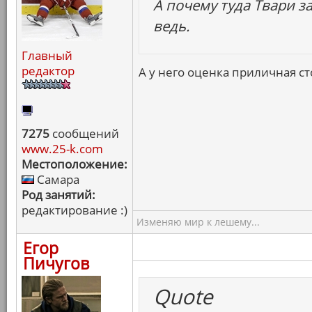
А почему туда Твари з
ведь.
Главный
редактор
А у него оценка приличная ст
7275
сообщений
www.25-k.com
Местоположение:
Самара
Род занятий:
редактирование :)
Изменяю мир к лешему...
Егор
Пичугов
Quote