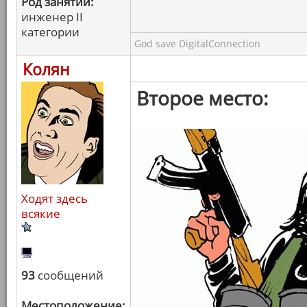
Род занятий:
инженер II
категории
God save DigitalConnection
Колян
Второе место:
Ходят здесь
всякие
93
сообщений
Местоположение: