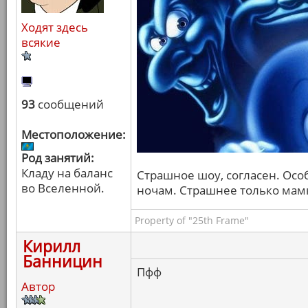
Ходят здесь
всякие
93
сообщений
Местоположение:
Род занятий:
Кладу на баланс
Страшное шоу, согласен. Осо
во Вселенной.
ночам. Страшнее только мамк
Property of "25th Frame"
Кирилл
Банницин
Пфф
Автор