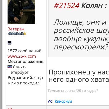
#21524
Колян :
Лолище, они и
российское шоу
Ветеран
вообще кукушк
пересмотрели?
1572
сообщений
www.25-k.com
Местоположение:
Санкт-
Пропихонец у нас 
Петербург
него одного хвата
Род занятий:
я тут
мимо проходил
Темная сторона "25-го кадра"
VK
|
Кинориум