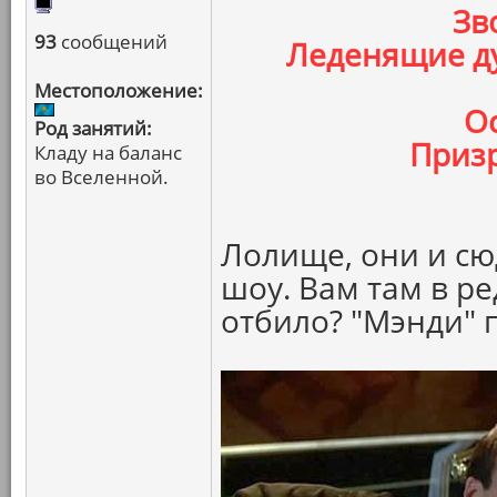
Зв
93
сообщений
Леденящие д
Местоположение:
О
Род занятий:
Призр
Кладу на баланс
во Вселенной.
Лолище, они и сю
шоу. Вам там в р
отбило? "Мэнди" 