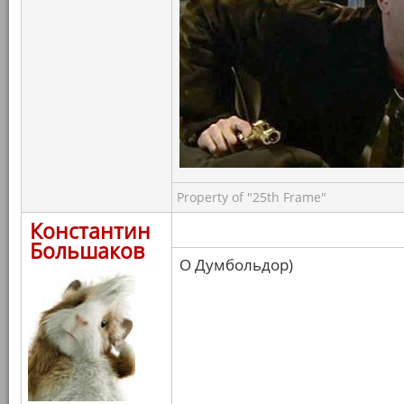
Property of "25th Frame"
Константин
Большаков
О Думбольдор)