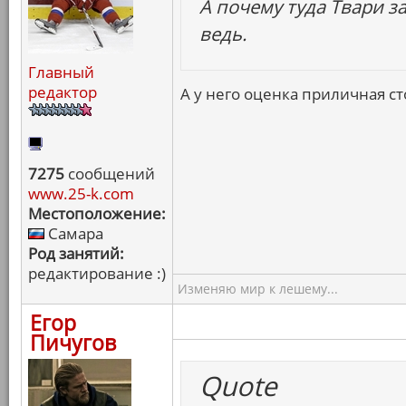
А почему туда Твари з
ведь.
Главный
редактор
А у него оценка приличная ст
7275
сообщений
www.25-k.com
Местоположение:
Самара
Род занятий:
редактирование :)
Изменяю мир к лешему...
Егор
Пичугов
Quote