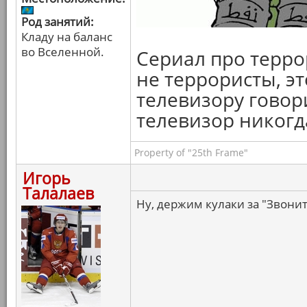
Род занятий:
Кладу на баланс
во Вселенной.
Сериал про терро
не террористы, э
телевизору говори
телевизор никогда
Property of "25th Frame"
Игорь
Талалаев
Ну, держим кулаки за "Звоните