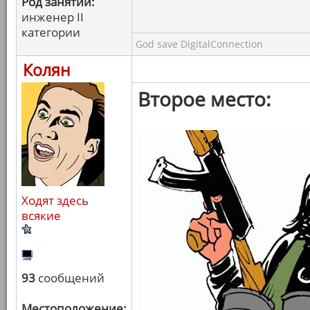
Род занятий:
инженер II
категории
God save DigitalConnection
Колян
Второе место:
Ходят здесь
всякие
93
сообщений
Местоположение: