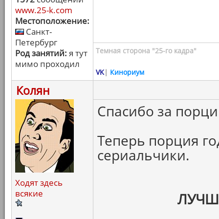
www.25-k.com
Местоположение:
Санкт-
Петербург
Темная сторона "25-го кадра"
Род занятий:
я тут
мимо проходил
VK
|
Кинориум
Колян
Спасибо за порци
Теперь порция г
сериальчики.
Ходят здесь
всякие
ЛУЧШ