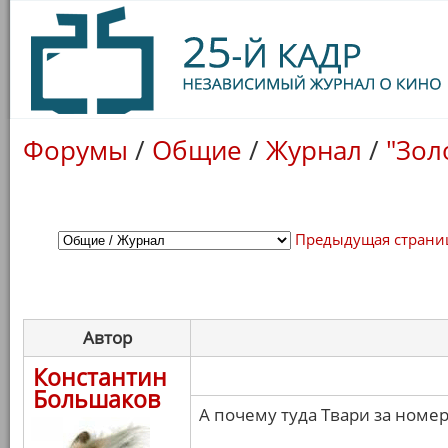
Форумы
/
Общие
/
Журнал
/
"Зол
Предыдущая страни
Автор
Константин
Большаков
А почему туда Твари за номе