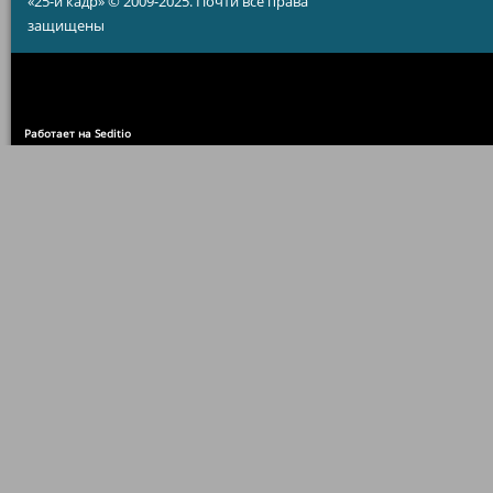
«25-й кадр» © 2009-2025. Почти все права
защищены
Работает на Seditio