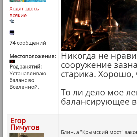
Ходят здесь
всякие
74
сообщений
Никогда не нрави
Местоположение:
сооружение зазн
Род занятий:
старика. Хорошо, 
Устанавливаю
баланс во
Вселенной.
То ли дело мое л
балансирующее в 
Егор
Пичугов
Блин, а "Крымский мост" зак