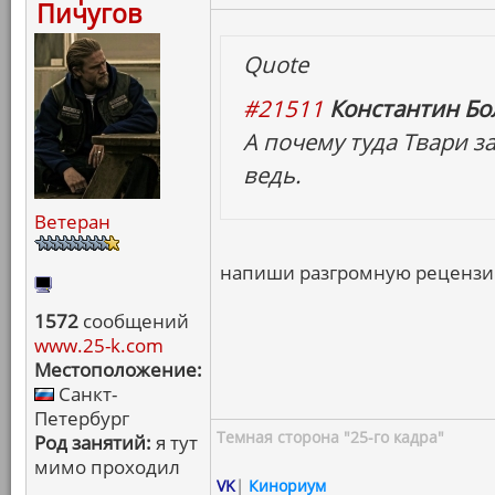
Пичугов
Quote
#21511
Константин Бо
А почему туда Твари з
ведь.
Ветеран
напиши разгромную рецензию
1572
сообщений
www.25-k.com
Местоположение:
Санкт-
Петербург
Темная сторона "25-го кадра"
Род занятий:
я тут
мимо проходил
VK
|
Кинориум