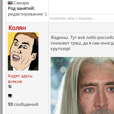
Самара
Род занятий:
редактирование :)
Изменяю мир к лешему...
Колян
Жадины. Тут всё либо россий
снимают трэш, да я сам иног
кругозор!
Ходят здесь
всякие
93
сообщений