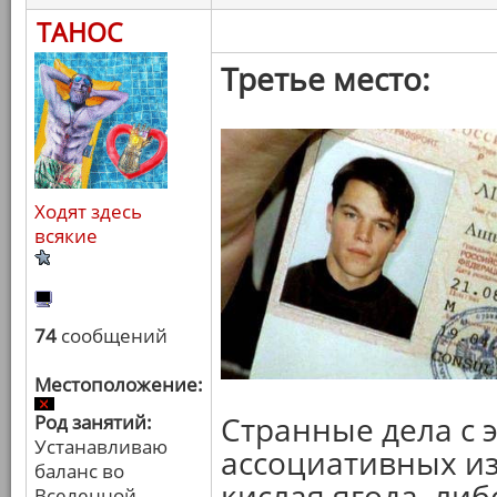
ТАНОС
Третье место:
Ходят здесь
всякие
74
сообщений
Местоположение:
Странные дела с 
Род занятий:
Устанавливаю
ассоциативных и
баланс во
кислая ягода, либ
Вселенной.