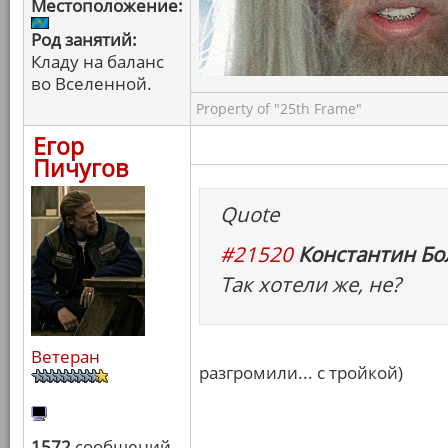
Местоположение:
Род занятий:
Кладу на баланс
во Вселенной.
Property of "25th Frame"
Егор
Пичугов
Quote
#21520
Константин Бо
Так хотели же, не?
Ветеран
разгромили... с тройкой)
1572
сообщений