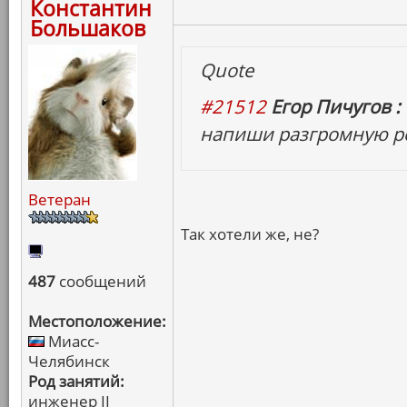
Константин
Большаков
Quote
#21512
Егор Пичугов :
напиши разгромную ре
Ветеран
Так хотели же, не?
487
сообщений
Местоположение:
Миасс-
Челябинск
Род занятий:
инженер II