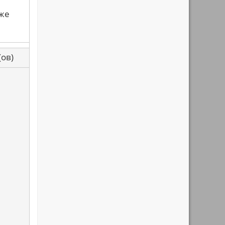
уже
са(ов)