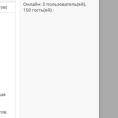
Онлайн: 0 пользователь(ей),
са(ов)
150 гость(ей) :
ная
тов.