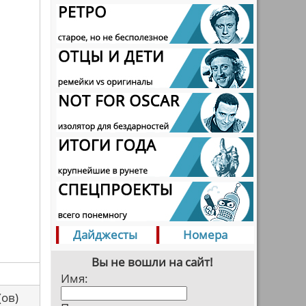
Дайджесты
Номера
Вы не вошли на сайт!
Имя:
са(ов)