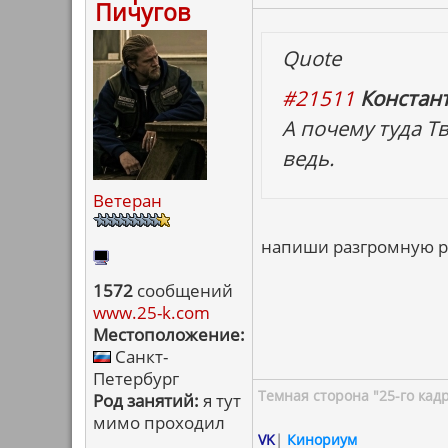
Пичугов
Quote
#21511
Констан
А почему туда Т
ведь.
Ветеран
напиши разгромную ре
1572
сообщений
www.25-k.com
Местоположение:
Санкт-
Петербург
Темная сторона "25-го кад
Род занятий:
я тут
мимо проходил
VK
|
Кинориум