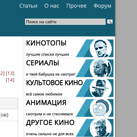
Статьи
О нас
Прочее
Форум
12
] [
13
]
[
14
]
са(ов)