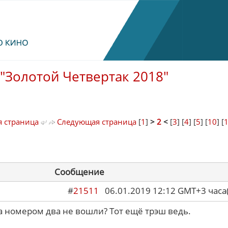
"Золотой Четвертак 2018"
 страница
Следующая страница
[
1
]
>
2
<
[
3
] [
4
] [
5
] [
10
] [
Сообщение
#
21511
06.01.2019 12:12 GMT+3 ча
за номером два не вошли? Тот ещё трэш ведь.