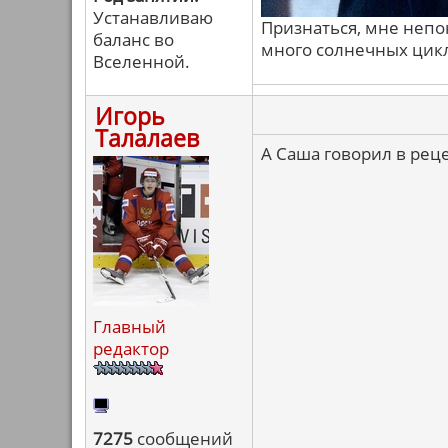
Устанавливаю
Признаться, мне непо
баланс во
много солнечных цикло
Вселенной.
Игорь
Талалаев
А Саша говорил в реце
Главный
редактор
7275
сообщений