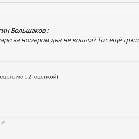
тин Большаков :
вари за номером два не вошли? Тот ещё трэш
цензию с 2- оценкой)
ра"