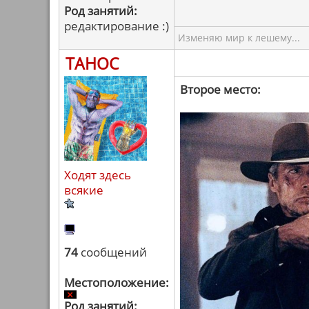
Род занятий:
редактирование :)
Изменяю мир к лешему...
ТАНОС
Второе место:
Ходят здесь
всякие
74
сообщений
Местоположение:
Род занятий: