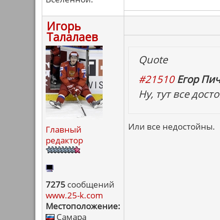
Игорь
Талалаев
Quote
#21510
Егор Пич
Ну, тут все дост
Или все недостойны.
Главный
редактор
7275
сообщений
www.25-k.com
Местоположение:
Самара