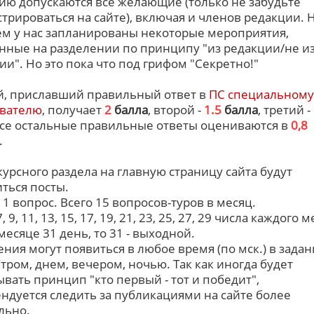
тию допускаются все желающие (только не забудьте
стрироваться на сайте), включая и членов редакции. Н
м у нас запланированы некоторые мероприятия,
нные на разделении по принципу "из редакции/не и
ии". Но это пока что под грифом "Секретно!"
, приславший правильный ответ в
ПС специальному
вателю
, получает
2
балла
, второй -
1.5
балла
, третий -
Все остальные правильные ответы оцениваются в
0,8
.
курсного раздела на главную страницу сайта будут
ться посты.
- 1 вопрос. Всего 15 вопросов-туров в месяц.
 7, 9, 11, 13, 15, 17, 19, 21, 23, 25, 27, 29 числа каждого 
месяце 31 день, то 31 - выходной.
ния могут появиться в любое время (по мск.) в зада
Утром, днем, вечером, ночью. Так как иногда будет
ывать принцип "кто первый - тот и победит",
ндуется следить за публикациями на сайте более
льно.