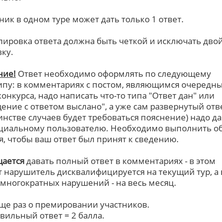
тник в одном туре может дать только 1 ответ.
ировка ответа должна быть четкой и исключать дво
вку.
ние!
Ответ необходимо оформлять по следующему
пу: в комментариях с постом, являющимся очередн
конкурса, надо написать что-то типа "Ответ дан" или
ение с ответом выслано", а уже сам развернутый отве
нстве случаев будет требоваться пояснение) надо да
циальному пользователю. Необходимо выполнить о
я, чтобы ваш ответ был принят к сведению.
ается
давать полный ответ в комментариях - в этом
т нарушитель дисквалифицируется на текущий тур, а 
 многократных нарушений - на весь месяц.
еще раз о премировании участников.
авильный ответ = 2 балла.