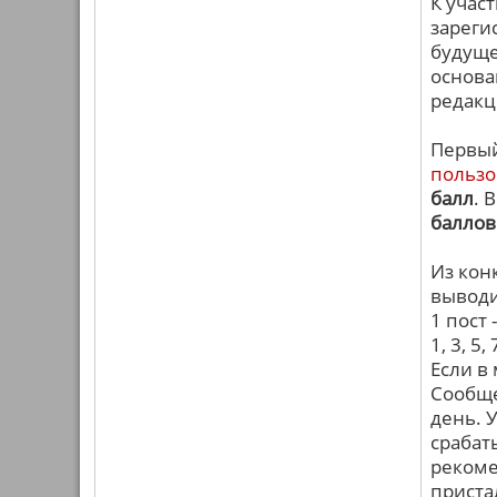
К учас
зареги
будуще
основа
редакц
Первый
пользо
балл
. 
баллов
Из кон
выводи
1 пост 
1, 3, 5,
Если в 
Сообще
день. 
срабат
рекоме
приста