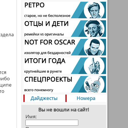
аздела
тся
либо
нципе
то
Дайджесты
Номера
Вы не вошли на сайт!
Имя: