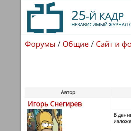
Форумы
/
Общие
/
Сайт и ф
Автор
Игорь Снегирев
В данн
излож