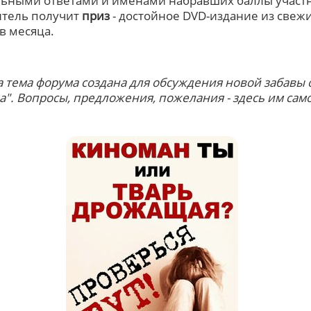
ьными ответами и именами набравших баллы участ
тель получит
приз
- достойное DVD-издание из свеж
в месяца.
та тема форума создана для обсуждения новой забавы о
ра". Вопросы, предложения, пожелания - здесь им сам