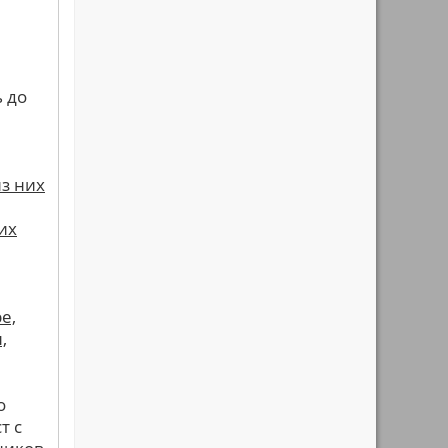
 до
из них
их
е,
,
о
т с