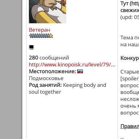
Тут (h
свежих
(upd: 0
Ветеран
Тема п
на наш
280
сообщений
Конкур
http://www.kinopoisk.ru/level/79/...
Местоположение:
Старые
Подмосковье
[spoile
Род занятий:
Keeping body and
вопрос
soul together
вообще
неслож
очень 
вопрос
Правил