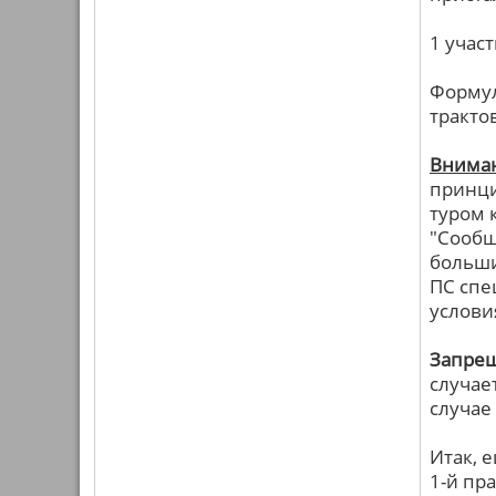
1 учас
Формул
тракто
Внима
принци
туром 
"Сообщ
больши
ПС спе
услови
Запрещ
случае
случае
Итак, 
1-й пр