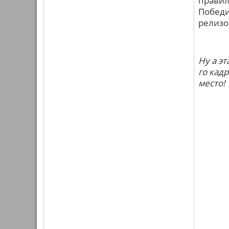
правил
Победи
релизо
Ну а э
го кад
место!