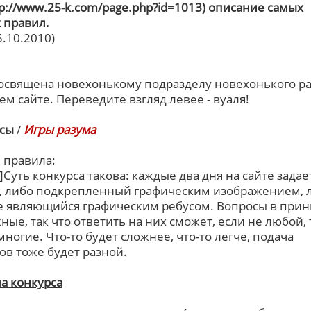
ttp://www.25-k.com/page.php?id=1013) описание самых
 правил.
5.10.2010)
освящена новехонькому подразделу новехонького р
ем сайте. Переведите взгляд левее - вуаля!
сы
/
Игры разума
 правила:
r]Суть конкурса такова: каждые два дня на сайте задае
, либо подкрепленный графическим изображением, 
 являющийся графическим ребусом. Вопросы в при
ные, так что ответить на них сможет, если не любой, 
многие. Что-то будет сложнее, что-то легче, подача
ов тоже будет разной.
а конкурса