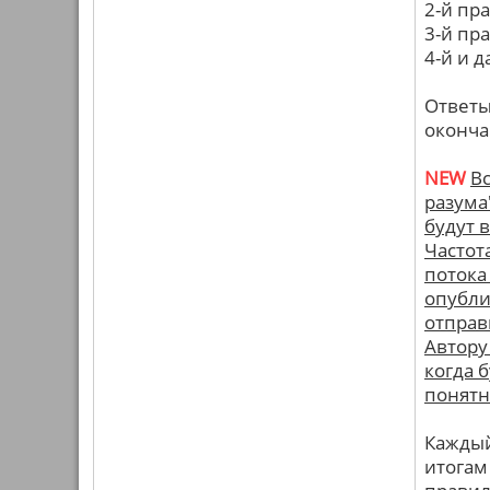
2-й пр
3-й пр
4-й и 
Ответы
оконча
NEW
В
разума
будут 
Частот
потока
опубли
отправи
Автору
когда 
понятн
Каждый
итогам