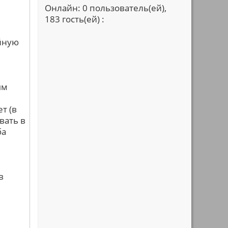
Онлайн: 0 пользователь(ей),
183 гость(ей) :
йную
ым
т (в
вать в
ба
в