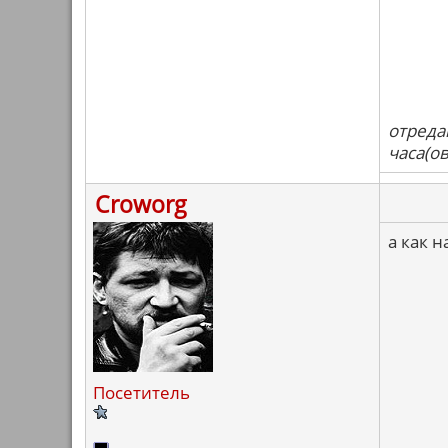
отреда
часа(ов
Croworg
а как 
Посетитель