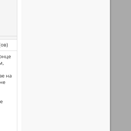
са(ов)
конце
м,
ае на
 не
ые