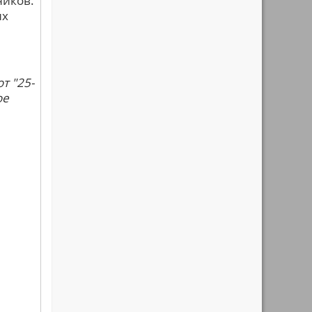
ников.
их
т "25-
ое