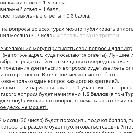
авильный ответ = 1.5 балла.
авильный ответ = 1 балл.
далее правильные ответы = 0,8 балла.
 на вопросы во всех турах можно публиковать вплоть
ния месяца (30 число).
Февраль пока не трогаем.
се желающие могут присылать свои вопросы для "Игр
" (на тот же адрес, куда посылаются ответы). Лучшие 
выбраны редакцией и размещены в очередном туре.
а появления зрительских вопросов будет зависеть от 
 и интересности. В течение месяца может быть
кован только
один
вопрос каждого из зрителей,
вших свои варианты нам (т.е. 1 участник - 1 вопрос).
 такого вопроса будет начислено
1.6 баллов
(в том Тур
будет опубликован его вопрос, отвечать на который он
ое дело, не может).
 месяц (30 числа) будет проходить подсчет баллов, п
 которого в разделе будет публиковаться сводный пос