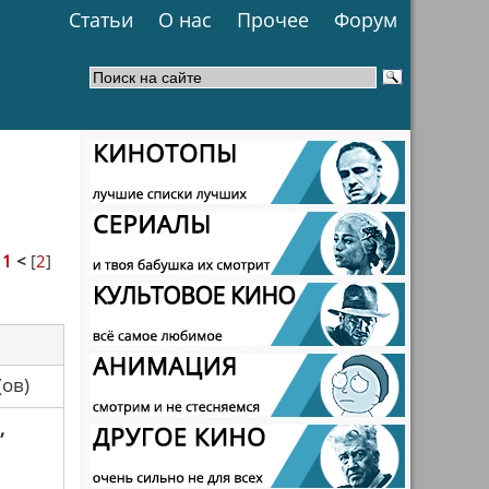
Статьи
О нас
Прочее
Форум
>
1
<
[
2
]
са(ов)
,