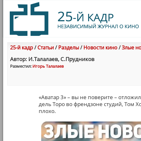
25-й кадр
/
Статьи
/
Разделы
/
Новости кино
/
Злые но
Автор: И.Талалаев, С.Прудников
Разместил:
Игорь Талалаев
«Аватар 3» – вы не поверите – отложи
дель Торо во френдзоне студий, Том Хо
плохо.