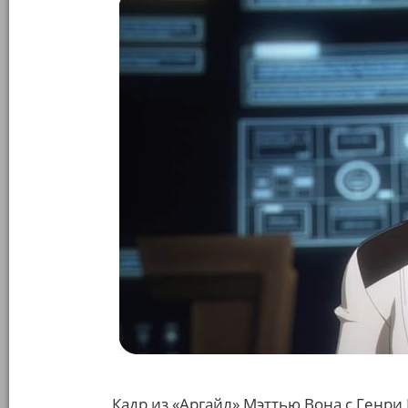
Кадр из «Аргайл» Мэттью Вона с Генри 