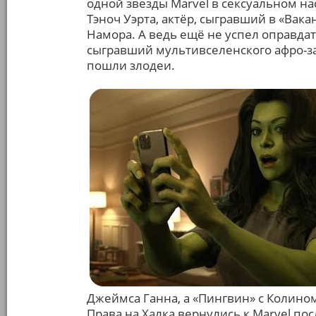
одной звезды Marvel в сексуальном нас
Тэноч Уэрта, актёр, сыгравший в «Вак
Намора. А ведь ещё не успел оправдать
сыгравший мультивселенского афро-за
пошли злодеи.
Джеймса Ганна, а «Пингвин» с Колино
Права на Халка вернулись к Marvel посл