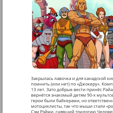
Закрылась лавочка и для канадской к
помнить (или нет) по «Джокеру». Комп
13 лет. Зато добрые вести принёс Рай
вернётся знакомый детям 90-х мультс
герои были байкерами, но ответствен
мотоциклисты, так что мыши стали «рок
Сэм Рэйми, снявший трилогию Человек