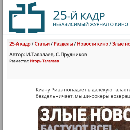
25-й кадр
/
Статьи
/
Разделы
/
Новости кино
/
Злые но
Автор: И.Талалаев, С.Прудников
Разместил:
Игорь Талалаев
Киану Ривз попадает в далёкую галак
бездельничает, мыши-рокеры возвращаю