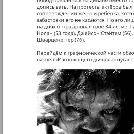
повод поваляться на диване вместо то
дописывать. На протесты актёров был 
сопровождении жены и ребёнка, хотя 
забастовки его не касаются. Но это л
на днях отпраздновал своё 34-летие. 
Нолан (53 года), Джейсон Стэйтем (56)
Шварценеггер (76).
Перейдём к графифической части обзо
сиквел «Изгоняющего дьявола» пугае