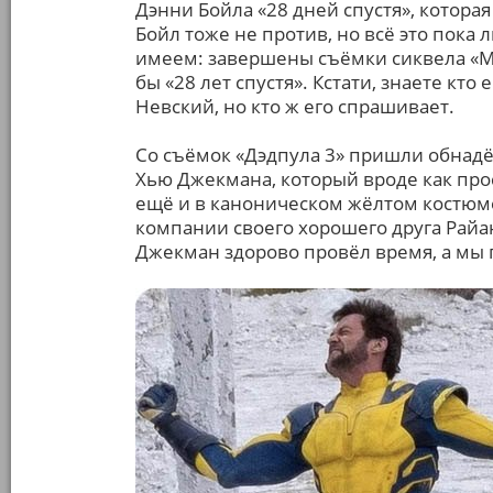
Дэнни Бойла «28 дней спустя», которая
Бойл тоже не против, но всё это пока 
имеем: завершены съёмки сиквела «Май
бы «28 лет спустя». Кстати, знаете кто
Невский, но кто ж его спрашивает.
Со съёмок «Дэдпула 3» пришли обнад
Хью Джекмана, который вроде как прос
ещё и в каноническом жёлтом костюме
компании своего хорошего друга Райа
Джекман здорово провёл время, а мы 