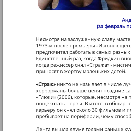
Анд
(за февраль 
Несмотря на заслуженную славу масте
1973-м после премьеры «Изгоняющего
предпочитал работать в самых разных
Единственный раз, когда Фридкин вновь
когда режиссер снял «Стража» - мисти
приносят в жертву маленьких детей.
«Страж»
никто не называет в числе лу
хоррорманы больше ценят поздние сас
«Глюки» (2006), которые, несмотря на
пощекотать нервы. В итоге, в обширн
карьеру он снял около 30 фильмов и п
пребывает на периферии, чему способс
Лента вышла двумя годами раньше кул