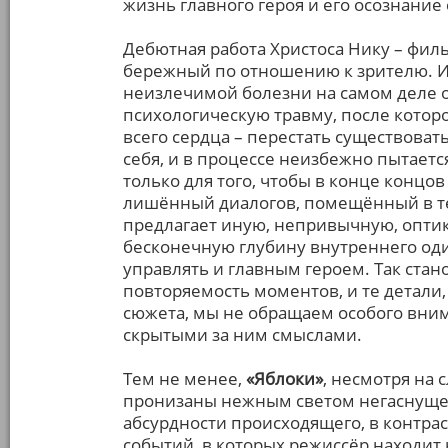
жизнь главного героя и его осознание
Дебютная работа Христоса Нику – фи
бережный по отношению к зрителю. И
неизлечимой болезни на самом деле 
психологическую травму, после которо
всего сердца – перестать существоват
себя, и в процессе неизбежно пытает
только для того, чтобы в конце концо
лишённый диалогов, помещённый в те
предлагает иную, непривычную, оптику
бесконечную глубину внутреннего оди
управлять и главным героем. Так стан
повторяемость моментов, и те детали
сюжета, мы не обращаем особого внима
скрытыми за ним смыслами.
Тем не менее,
«Яблоки»
, несмотря на
пронизаны нежным светом негаснущей
абсурдности происходящего, в контра
событий, в которых режиссёр находит