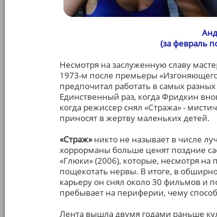
Анд
(за февраль 
Несмотря на заслуженную славу масте
1973-м после премьеры «Изгоняющего
предпочитал работать в самых разных
Единственный раз, когда Фридкин вновь
когда режиссер снял «Стража» - мисти
приносят в жертву маленьких детей.
«Страж»
никто не называет в числе лу
хоррорманы больше ценят поздние сас
«Глюки» (2006), которые, несмотря на
пощекотать нервы. В итоге, в обширн
карьеру он снял около 30 фильмов и п
пребывает на периферии, чему способс
Лента вышла двумя годами раньше кул