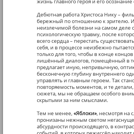
жизнь главного героя и его осознание
Дебютная работа Христоса Нику – фи
бережный по отношению к зрителю. И
неизлечимой болезни на самом деле 
психологическую травму, после которо
всего сердца – перестать существоват
себя, и в процессе неизбежно пытает
только для того, чтобы в конце концо
лишённый диалогов, помещённый в те
предлагает иную, непривычную, оптику
бесконечную глубину внутреннего оди
управлять и главным героем. Так стан
повторяемость моментов, и те детали
сюжета, мы не обращаем особого внима
скрытыми за ним смыслами.
Тем не менее,
«Яблоки»
, несмотря на
пронизаны нежным светом негаснущей
абсурдности происходящего, в контра
событий, в которых режиссёр находит