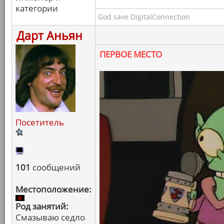
категории
God save DigitalConnection
Дарт Аньян
ПЕРВОЕ МЕСТО
Посетитель
101
сообщений
Местоположение:
Род занятий:
Смазываю седло