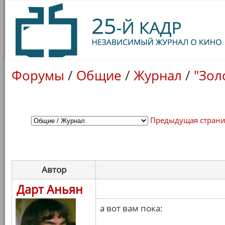
Форумы
/
Общие
/
Журнал
/
"Зол
Предыдущая стран
Автор
Дарт Аньян
а вот вам пока: