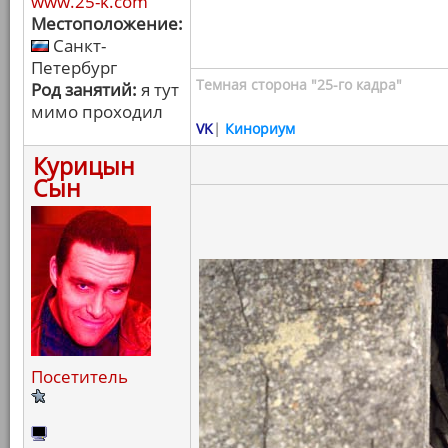
www.25-k.com
Местоположение:
Санкт-
Петербург
Темная сторона "25-го кадра"
Род занятий:
я тут
мимо проходил
VK
|
Кинориум
Курицын
Сын
Посетитель