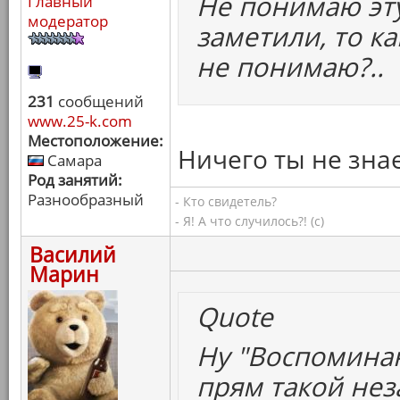
Не понимаю эт
Главный
модератор
заметили, то ка
не понимаю?..
231
сообщений
www.25-k.com
Местоположение:
Ничего ты не знае
Самара
Род занятий:
Разнообразный
- Кто свидетель?
- Я! А что случилось?! (с)
Василий
Марин
Quote
Ну "Воспоминан
прям такой нез