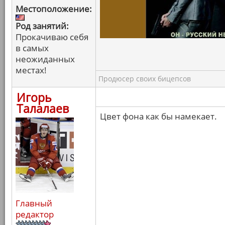
Местоположение:
Род занятий:
Прокачиваю себя
в самых
неожиданных
местах!
Продюсер своих бицепсов
Игорь
Талалаев
Цвет фона как бы намекает.
Главный
редактор