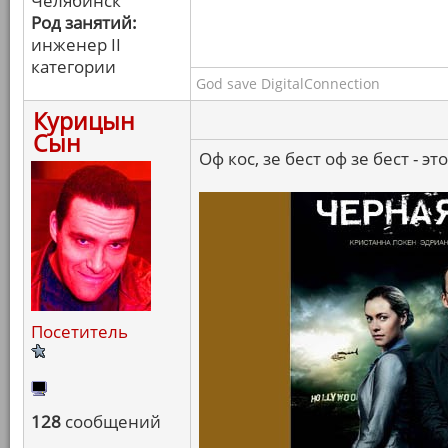
Челябинск
Род занятий:
инженер II
категории
God save DigitalConnection
Курицын
Сын
Оф кос, зе бест оф зе бест - эт
Посетитель
128
сообщений