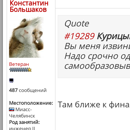
Константин
Большаков
Quote
#19289
Курицын
Вы меня извини
Надо срочно од
самообразовыв
Ветеран
487
сообщений
Там ближе к фина
Местоположение:
Миасс-
Челябинск
Род занятий:
инженер II