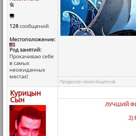
128
сообщений
Местоположение:
Род занятий:
Прокачиваю себя
в самых
неожиданных
местах!
Продюсер своих бицепсов
Курицын
Сын
ЛУЧШИЙ ФИ
2)