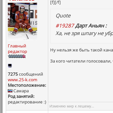
[f][/f]
Quote
#19287
Дарт Аньян :
Ха, не зря шпагу не убр
Главный
Ну нельзя же быть такой кана
редактор
За кого читатели голосовали, 
7275
сообщений
www.25-k.com
Местоположение:
Самара
Род занятий:
редактирование :)
Изменяю мир к лешему...