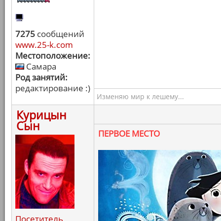
7275
сообщений
www.25-k.com
Местоположение:
Самара
Род занятий:
редактирование :)
Изменяю мир к лешему...
Курицын
Сын
ПЕРВОЕ МЕСТО
Посетитель