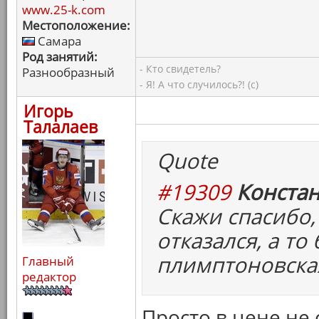
www.25-k.com
Местоположение:
Самара
Род занятий:
- Кто свидетель?
Разнообразный
- Я! А что случилось?! (с)
Игорь
Талалаев
Quote
#19309
Констан
Скажи спасибо,
отказался, а то
плимптоновска
Главный
редактор
Просто в цене не