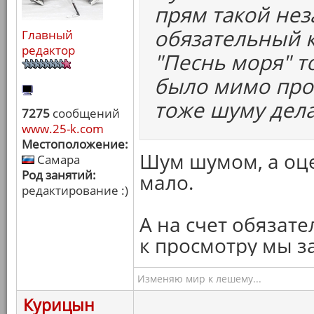
прям такой нез
обязательный к
Главный
редактор
"Песнь моря" т
было мимо прой
тоже шуму дела
7275
сообщений
www.25-k.com
Местоположение:
Шум шумом, а оце
Самара
Род занятий:
мало.
редактирование :)
А на счет обязате
к просмотру мы з
Изменяю мир к лешему...
Курицын