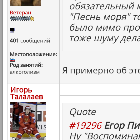
обязательный к
Ветеран
"Песнь моря" т
было мимо прой
тоже шуму дела
401
сообщений
Местоположение:
Род занятий:
Я примерно об эт
алкоголизм
Игорь
Талалаев
Quote
#19296
Егор Пи
Ну "Воспоминан