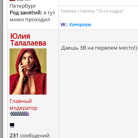
Петербург
Темная сторона "25-го кадра"
Род занятий:
я тут
мимо проходил
VK
|
Кинориум
Юлия
Талалаева
Даешь ЗВ на первоем место!)
Главный
модератор
231
сообщений