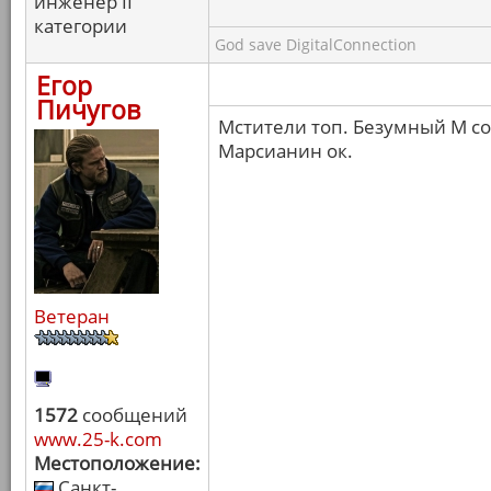
инженер II
категории
God save DigitalConnection
Егор
Пичугов
Мстители топ. Безумный М с
Марсианин ок.
Ветеран
1572
сообщений
www.25-k.com
Местоположение:
Санкт-