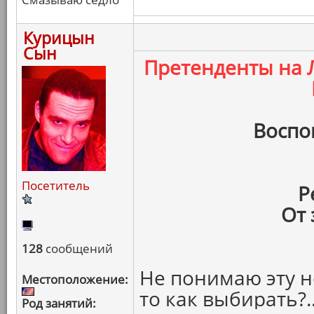
Курицын
Сын
Претенденты на
Воспо
Посетитель
Р
От 
128
сообщений
Не понимаю эту н
Местоположение:
то как выбирать?.
Род занятий: