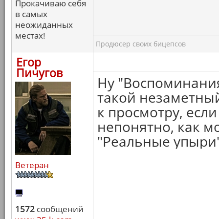
Прокачиваю себя
в самых
неожиданных
местах!
Продюсер своих бицепсов
Егор
Пичугов
Ну "Воспоминания
такой незаметный
к просмотру, если
непонятно, как м
"Реальные упыри"
Ветеран
1572
сообщений