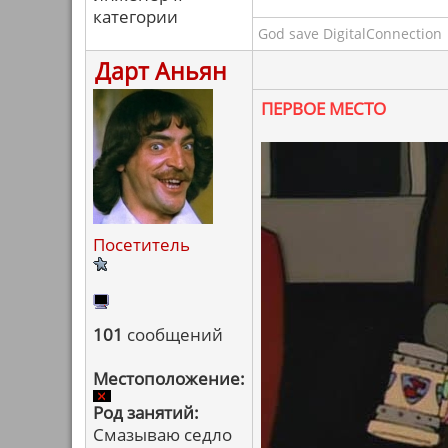
категории
God save DigitalConnection
Дарт Аньян
ПЕРВОЕ МЕСТО
Посетитель
101
сообщений
Местоположение:
Род занятий:
Смазываю седло