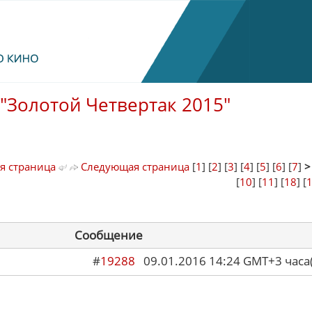
"Золотой Четвертак 2015"
я страница
Следующая страница
[
1
] [
2
] [
3
] [
4
] [
5
] [
6
] [
7
]
[
10
] [
11
] [
18
] [
Сообщение
#
19288
09.01.2016 14:24 GMT+3 ча