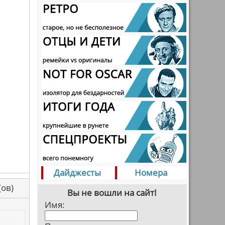
Дайджесты
Номера
са(ов)
Вы не вошли на сайт!
Имя: