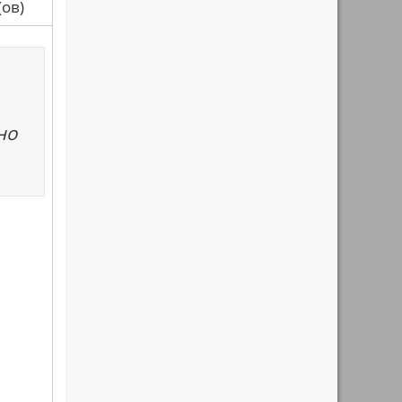
са(ов)
но