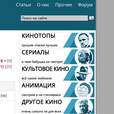
Статьи
О нас
Прочее
Форум
>
8
<
[
9
]
19
] [
20
]
са(ов)