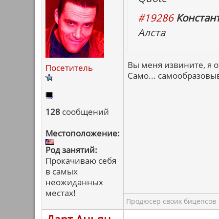
#19286
Констан
Алста
Вы меня извините, я 
Посетитель
Само... самообразовы
128
сообщений
Местоположение:
Род занятий:
Прокачиваю себя
в самых
неожиданных
местах!
Продюсер своих бицепсов