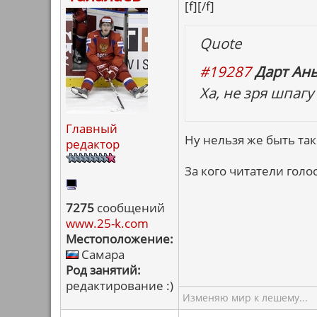
[f][/f]
Quote
#19287
Дарт Ань
Ха, не зря шпагу
Главный
Ну нельзя же быть так
редактор
За кого читатели голо
7275
сообщений
www.25-k.com
Местоположение:
Самара
Род занятий:
редактирование :)
Изменяю мир к лешему...