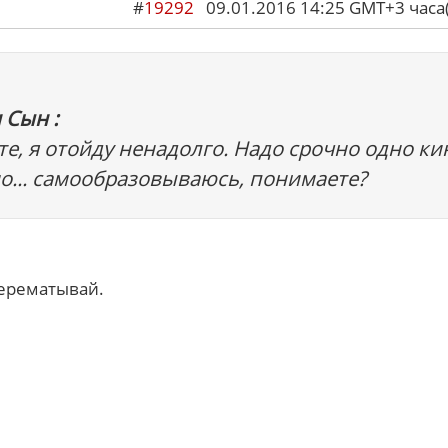
#
19292
09.01.2016 14:25 GMT+3 ча
 Сын :
е, я отойду ненадолго. Надо срочно одно ки
о... самообразовываюсь, понимаете?
перематывай.