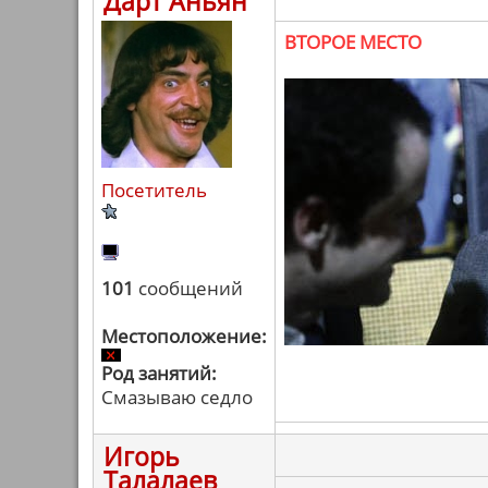
Дарт Аньян
ВТОРОЕ МЕСТО
Посетитель
101
сообщений
Местоположение:
Род занятий:
Смазываю седло
Игорь
Талалаев