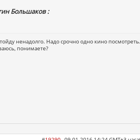
тин Большаков :
отойду ненадолго. Надо срочно одно кино посмотреть
ваюсь, понимаете?
#
19290
09.01.2016 14:24 GMT+3 ча