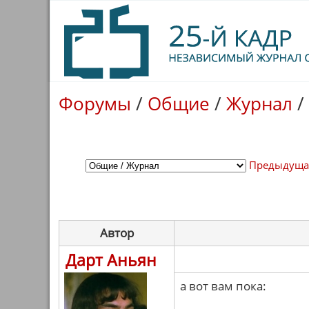
Форумы
/
Общие
/
Журнал
/
Предыдуща
Автор
Дарт Аньян
а вот вам пока: