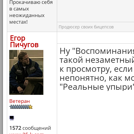
Прокачиваю себя
в самых
неожиданных
местах!
Продюсер своих бицепсов
Егор
Пичугов
Ну "Воспоминания
такой незаметный
к просмотру, если
непонятно, как м
"Реальные упыри"
Ветеран
1572
сообщений