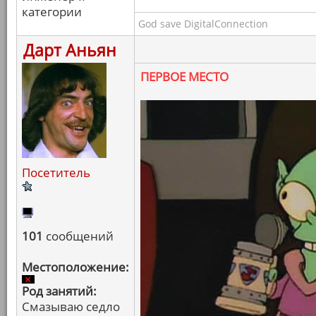
категории
God save DigitalConnection
Дарт Аньян
ПЕРВОЕ МЕСТО
Посетитель
101
сообщений
Местоположение:
Род занятий:
Смазываю седло