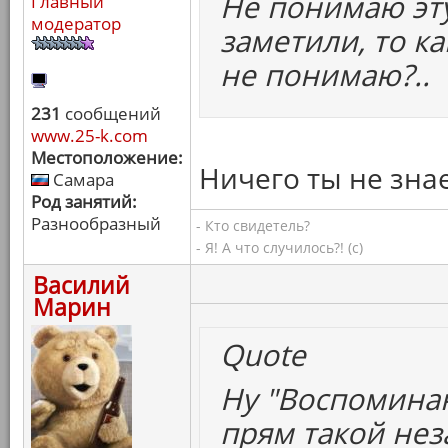
Не понимаю эт
Главный
модератор
заметили, то ка
не понимаю?..
231
сообщений
www.25-k.com
Местоположение:
Ничего ты не знае
Самара
Род занятий:
Разнообразный
- Кто свидетель?
- Я! А что случилось?! (с)
Василий
Марин
Quote
Ну "Воспоминан
прям такой нез