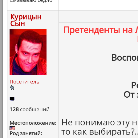
Курицын
Сын
Претенденты на
Воспо
Посетитель
Р
От 
128
сообщений
Не понимаю эту н
Местоположение:
то как выбирать?.
Род занятий: