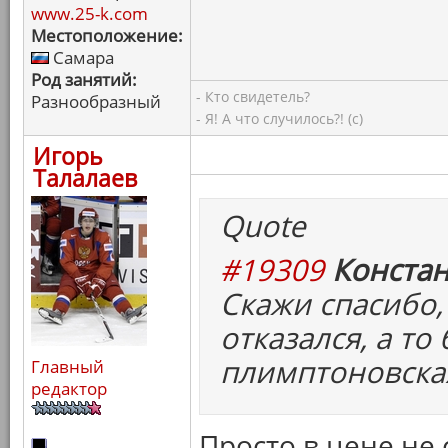
www.25-k.com
Местоположение:
Самара
Род занятий:
- Кто свидетель?
Разнообразный
- Я! А что случилось?! (с)
Игорь
Талалаев
Quote
#19309
Констан
Скажи спасибо,
отказался, а то
плимптоновска
Главный
редактор
Просто в цене не