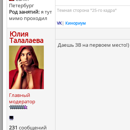
Петербург
Темная сторона "25-го кадра"
Род занятий:
я тут
мимо проходил
VK
|
Кинориум
Юлия
Талалаева
Даешь ЗВ на первоем место!)
Главный
модератор
231
сообщений