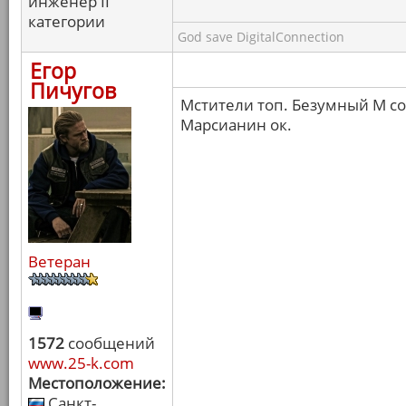
инженер II
категории
God save DigitalConnection
Егор
Пичугов
Мстители топ. Безумный М с
Марсианин ок.
Ветеран
1572
сообщений
www.25-k.com
Местоположение:
Санкт-