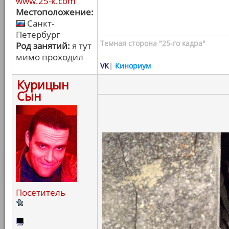
www.25-k.com
Местоположение:
Санкт-
Петербург
Темная сторона "25-го кадра"
Род занятий:
я тут
мимо проходил
VK
|
Кинориум
Курицын
Сын
Посетитель