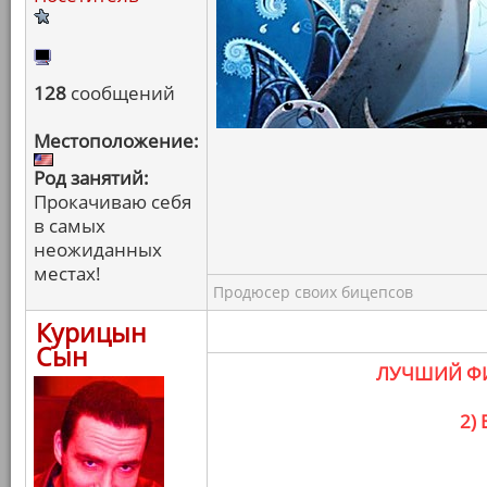
128
сообщений
Местоположение:
Род занятий:
Прокачиваю себя
в самых
неожиданных
местах!
Продюсер своих бицепсов
Курицын
Сын
ЛУЧШИЙ ФИ
2)