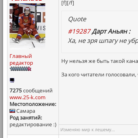
[f][/f]
Quote
#19287
Дарт Аньян :
Ха, не зря шпагу не убр
Главный
Ну нельзя же быть такой кана
редактор
За кого читатели голосовали, 
7275
сообщений
www.25-k.com
Местоположение:
Самара
Род занятий:
редактирование :)
Изменяю мир к лешему...