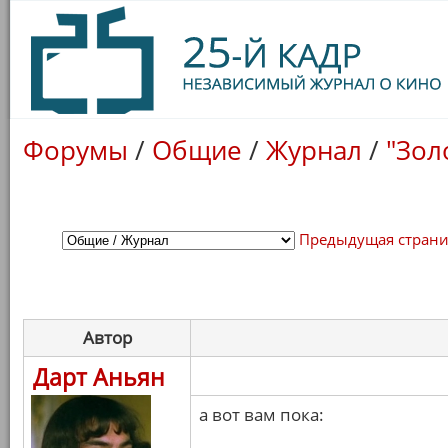
Форумы
/
Общие
/
Журнал
/
"Зол
Предыдущая стран
Автор
Дарт Аньян
а вот вам пока: