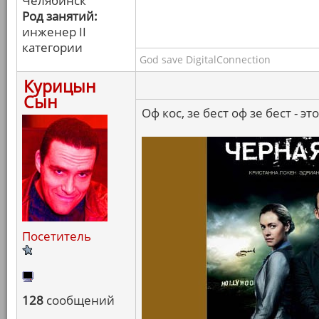
Челябинск
Род занятий:
инженер II
категории
God save DigitalConnection
Курицын
Сын
Оф кос, зе бест оф зе бест - эт
Посетитель
128
сообщений