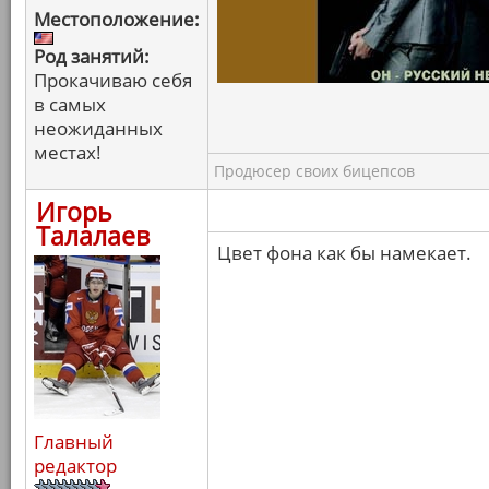
Местоположение:
Род занятий:
Прокачиваю себя
в самых
неожиданных
местах!
Продюсер своих бицепсов
Игорь
Талалаев
Цвет фона как бы намекает.
Главный
редактор