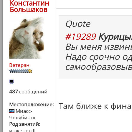
Константин
Большаков
Quote
#19289
Курицын
Вы меня извини
Надо срочно од
самообразовыв
Ветеран
487
сообщений
Там ближе к фина
Местоположение:
Миасс-
Челябинск
Род занятий:
инженер II