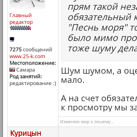
прям такой нез
обязательный к
Главный
редактор
"Песнь моря" т
было мимо прой
тоже шуму дела
7275
сообщений
www.25-k.com
Местоположение:
Шум шумом, а оце
Самара
Род занятий:
мало.
редактирование :)
А на счет обязате
к просмотру мы з
Изменяю мир к лешему...
Курицын