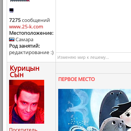
7275
сообщений
www.25-k.com
Местоположение:
Самара
Род занятий:
редактирование :)
Изменяю мир к лешему...
Курицын
Сын
ПЕРВОЕ МЕСТО
Посетитель