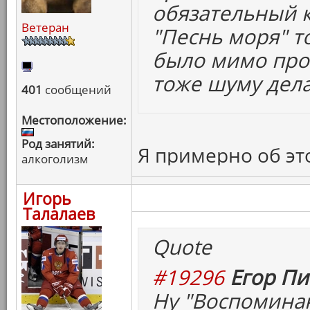
обязательный к
Ветеран
"Песнь моря" т
было мимо прой
тоже шуму дела
401
сообщений
Местоположение:
Род занятий:
Я примерно об эт
алкоголизм
Игорь
Талалаев
Quote
#19296
Егор Пи
Ну "Воспоминан