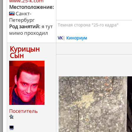
www.25-k.com
Местоположение:
Санкт-
Петербург
Темная сторона "25-го кадра"
Род занятий:
я тут
мимо проходил
VK
|
Кинориум
Курицын
Сын
Посетитель