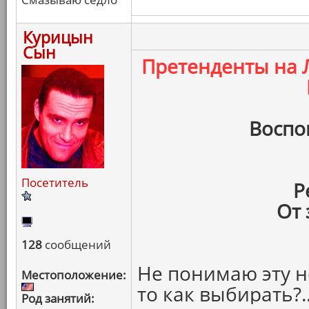
Курицын
Сын
Претенденты на
Воспо
Посетитель
Р
От 
128
сообщений
Не понимаю эту н
Местоположение:
то как выбирать?.
Род занятий: