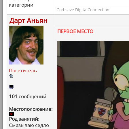
категории
God save DigitalConnection
Дарт Аньян
ПЕРВОЕ МЕСТО
Посетитель
101
сообщений
Местоположение:
Род занятий:
Смазываю седло