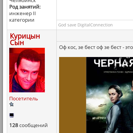
Челябинск
Род занятий:
инженер II
категории
God save DigitalConnection
Курицын
Сын
Оф кос, зе бест оф зе бест - эт
Посетитель
128
сообщений