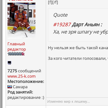
[f][/f]
Quote
#19287
Дарт Аньян :
Ха, не зря шпагу не убр
Главный
Ну нельзя же быть такой кана
редактор
За кого читатели голосовали, 
7275
сообщений
www.25-k.com
Местоположение:
Самара
Род занятий:
редактирование :)
Изменяю мир к лешему...