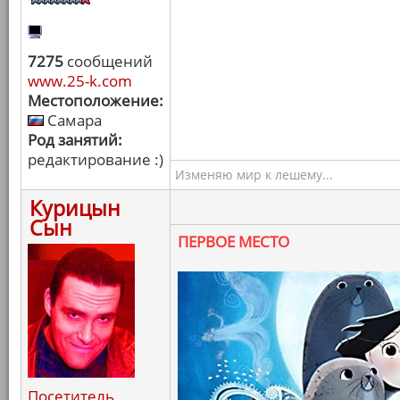
7275
сообщений
www.25-k.com
Местоположение:
Самара
Род занятий:
редактирование :)
Изменяю мир к лешему...
Курицын
Сын
ПЕРВОЕ МЕСТО
Посетитель