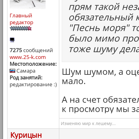
прям такой нез
обязательный к
Главный
редактор
"Песнь моря" т
было мимо прой
тоже шуму дела
7275
сообщений
www.25-k.com
Местоположение:
Шум шумом, а оце
Самара
Род занятий:
мало.
редактирование :)
А на счет обязате
к просмотру мы з
Изменяю мир к лешему...
Курицын