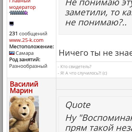
Не понимаю эт
Главный
модератор
заметили, то ка
не понимаю?..
231
сообщений
www.25-k.com
Местоположение:
Ничего ты не знае
Самара
Род занятий:
Разнообразный
- Кто свидетель?
- Я! А что случилось?! (с)
Василий
Марин
Quote
Ну "Воспоминан
прям такой нез