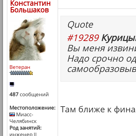
Константин
Большаков
Quote
#19289
Курицын
Вы меня извини
Надо срочно од
самообразовыв
Ветеран
487
сообщений
Там ближе к фина
Местоположение:
Миасс-
Челябинск
Род занятий:
инженер II