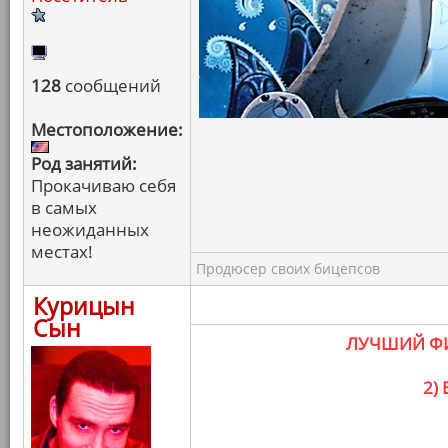
128
сообщений
Местоположение:
Род занятий:
Прокачиваю себя
в самых
неожиданных
местах!
Продюсер своих бицепсов
Курицын
Сын
ЛУЧШИЙ ФИ
2)