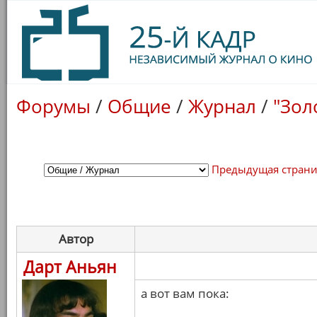
Форумы
/
Общие
/
Журнал
/
"Зол
Предыдущая стран
Автор
Дарт Аньян
а вот вам пока: