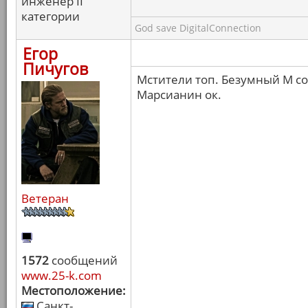
инженер II
категории
God save DigitalConnection
Егор
Пичугов
Мстители топ. Безумный М с
Марсианин ок.
Ветеран
1572
сообщений
www.25-k.com
Местоположение:
Санкт-