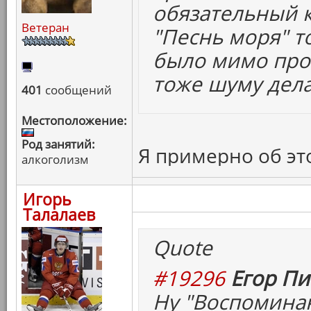
обязательный к
Ветеран
"Песнь моря" т
было мимо прой
тоже шуму дела
401
сообщений
Местоположение:
Род занятий:
Я примерно об эт
алкоголизм
Игорь
Талалаев
Quote
#19296
Егор Пи
Ну "Воспоминан