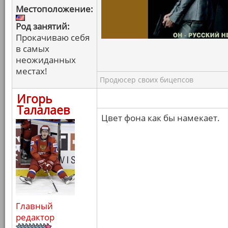
Местоположение:
Род занятий:
Прокачиваю себя
в самых
неожиданных
местах!
Продюсер своих бицепсов
Игорь
Талалаев
Цвет фона как бы намекает.
Главный
редактор