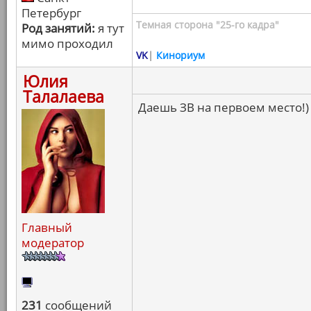
Петербург
Темная сторона "25-го кадра"
Род занятий:
я тут
мимо проходил
VK
|
Кинориум
Юлия
Талалаева
Даешь ЗВ на первоем место!)
Главный
модератор
231
сообщений