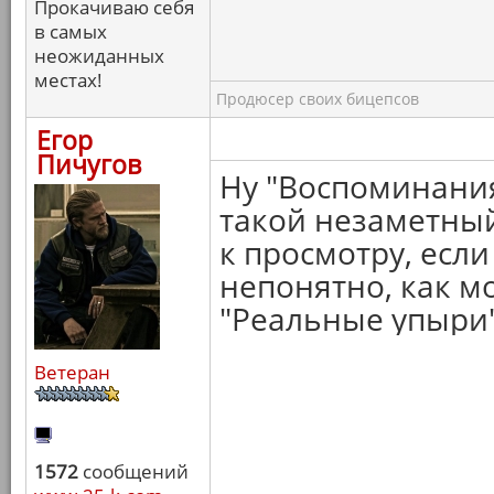
Прокачиваю себя
в самых
неожиданных
местах!
Продюсер своих бицепсов
Егор
Пичугов
Ну "Воспоминания
такой незаметный
к просмотру, если
непонятно, как м
"Реальные упыри"
Ветеран
1572
сообщений