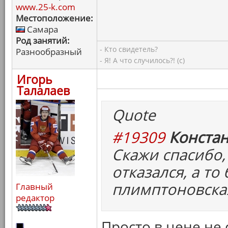
www.25-k.com
Местоположение:
Самара
Род занятий:
- Кто свидетель?
Разнообразный
- Я! А что случилось?! (с)
Игорь
Талалаев
Quote
#19309
Констан
Скажи спасибо,
отказался, а то
плимптоновска
Главный
редактор
Просто в цене не