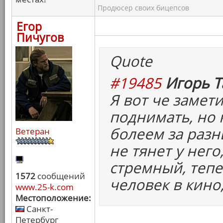
Продюсер своих бицепсов
Егор
Пичугов
Quote
#19485
Игорь Т
Я вот че замети
поднимать, но 
болеем за разн
Ветеран
не тянет у него
стремный, тепер
1572
сообщений
человек в кино,
www.25-k.com
Местоположение:
Санкт-
Петербург