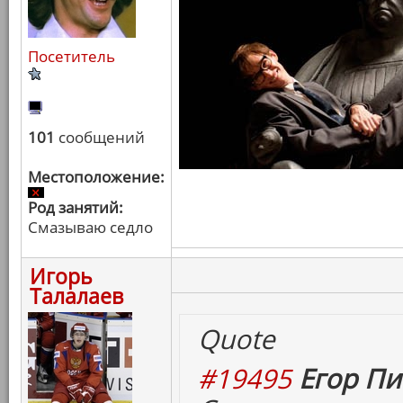
Посетитель
101
сообщений
Местоположение:
Род занятий:
Смазываю седло
Игорь
Талалаев
Quote
#19495
Егор Пи