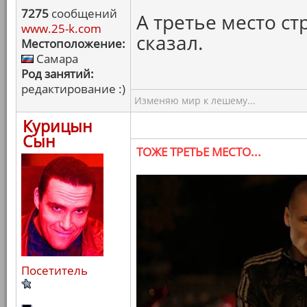
7275
сообщений
А третье место ст
www.25-k.com
сказал.
Местоположение:
Самара
Род занятий:
редактирование :)
Изменяю мир к лешему...
Курицын
Сын
ТОЖЕ ТРЕТЬЕ МЕСТО...
Посетитель