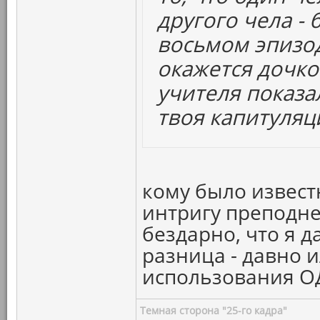
другого чела - 
восьмом эпизо
окажется дочко
учителя показа
твоя капитуляц
кому было известн
интригу преподне
бездарно, что я д
разница - давно и
использования ОД
Темная сторона "25-го кадра"