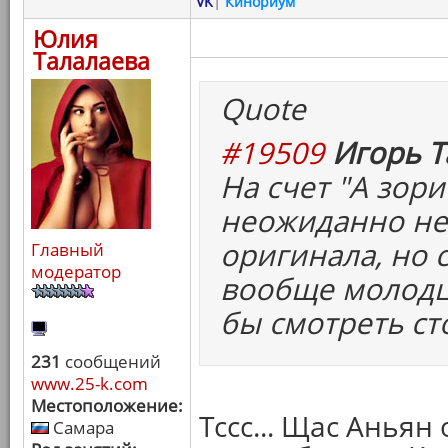
VK
|
Кинориум
Юлия
Талалаева
Quote
#19509
Игорь Т
На счет "А зори 
неожиданно не
оригинала, но 
Главный
модератор
вообще молодцы
бы смотреть ст
231
сообщений
www.25-k.com
Местоположение:
Тссс... Щас Анья
Самара