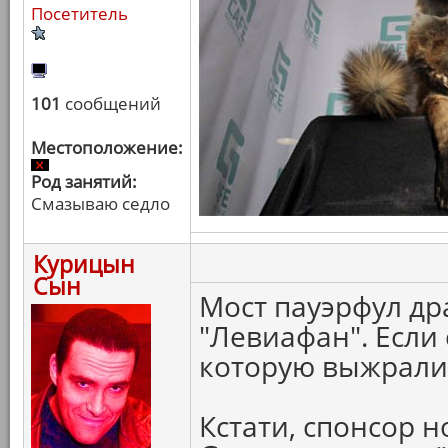
Посетитель
101
сообщений
Местоположение:
Род занятий:
Смазываю седло
Курицын
Сын
Мост пауэрфул др
"Левиафан". Если 
которую выжрали 
Кстати, спонсор 