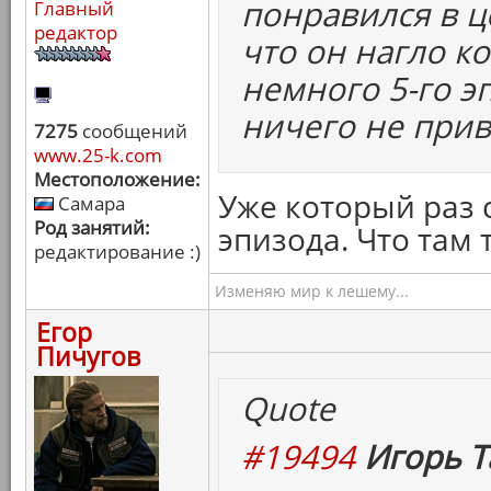
понравился в ц
Главный
редактор
что он нагло ко
немного 5-го эп
ничего не прив
7275
сообщений
www.25-k.com
Местоположение:
Уже который раз 
Самара
Род занятий:
эпизода. Что там 
редактирование :)
Изменяю мир к лешему...
Егор
Пичугов
Quote
#19494
Игорь Т