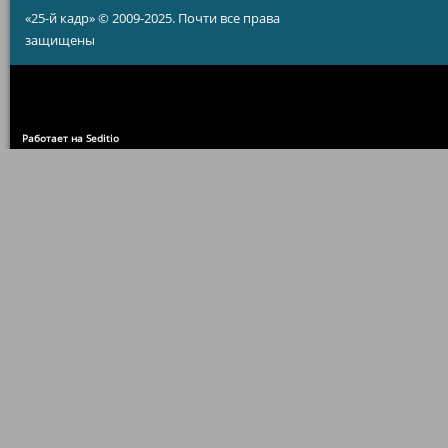
«25-й кадр» © 2009-2025. Почти все права
защищены
Работает на Seditio