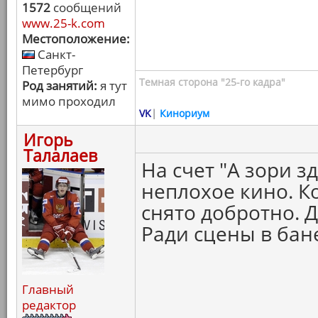
1572
сообщений
www.25-k.com
Местоположение:
Санкт-
Петербург
Темная сторона "25-го кадра"
Род занятий:
я тут
мимо проходил
VK
|
Кинориум
Игорь
Талалаев
На счет "А зори з
неплохое кино. К
снято добротно. 
Ради сцены в бан
Главный
редактор