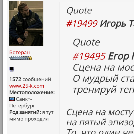
Quote
#19499
Игорь Т
Quote
Ветеран
#19495
Егор 
Сцена на мост
О мудрый ст
1572
сообщений
www.25-k.com
тренируй теп
Местоположение:
Санкт-
Петербург
Сцена на мост
Род занятий:
я тут
мимо проходил
на пятый эпизо
То, что один ч