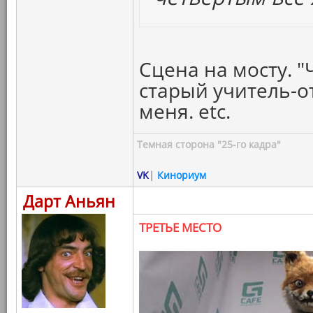
Сцена на мосту. "
старый учитель-о
меня. etc.
Темная сторона "25-го кадра"
VK
|
Кинориум
Дарт Аньян
ТРЕТЬЕ МЕСТО