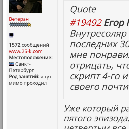
Quote
Ветеран
#19492
Егор 
Внутресоляр
последних 30
1572
сообщений
www.25-k.com
мне понравил
Местоположение:
отрицать, чт
Санкт-
Петербург
скрипт 4-го и
Род занятий:
я тут
мимо проходил
своего почти
Уже который р
пятого эпизода.
четвертым все 