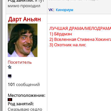
Род занятий:
я тут
мимо проходил
VK
|
Кинориум
Дарт Аньян
ЛУЧШАЯ ДРАМА/МЕЛОДРАМ
1) Бёрдмэн
2) Вселенная Стивена Хокинг
3) Охотник на лис
Посетитель
101
сообщений
Местоположение:
Род занятий:
Смазываю седло