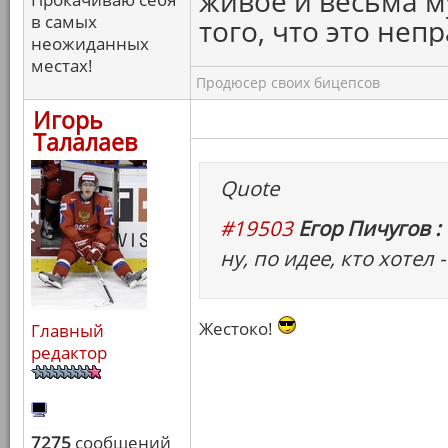
живое и весьма м
в самых
того, что это непр
неожиданных
местах!
Продюсер своих бицепсов
Игорь
Талалаев
Quote
#19503
Егор Пичугов :
ну, по идее, кто хотел 
Жестоко!
Главный
редактор
7275
сообщений