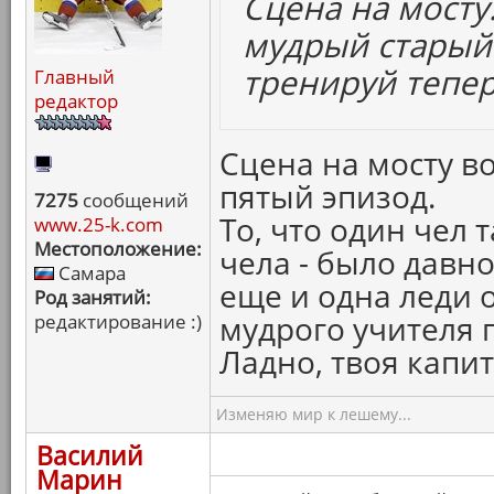
Сцена на мосту.
мудрый старый
тренируй теперь
Главный
редактор
Сцена на мосту в
пятый эпизод.
7275
сообщений
То, что один чел 
www.25-k.com
Местоположение:
чела - было давно
Самара
еще и одна леди о
Род занятий:
мудрого учителя 
редактирование :)
Ладно, твоя капи
Изменяю мир к лешему...
Василий
Марин