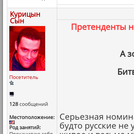
Курицын
Сын
Претенденты 
А з
Бит
Посетитель
128
сообщений
Серьезная номина
Местоположение:
будто русские не 
Род занятий:
Прокачиваю себя