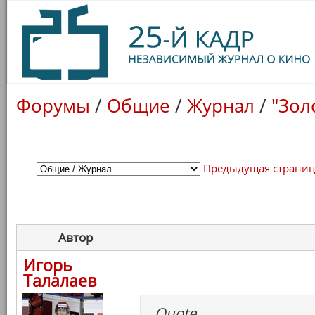
Форумы
/
Общие
/
Журнал
/
"Зол
Предыдущая страни
Автор
Игорь
Талалаев
Quote