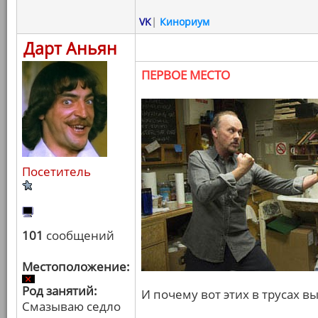
VK
|
Кинориум
Дарт Аньян
ПЕРВОЕ МЕСТО
Посетитель
101
сообщений
Местоположение:
Род занятий:
И почему вот этих в трусах вы
Смазываю седло