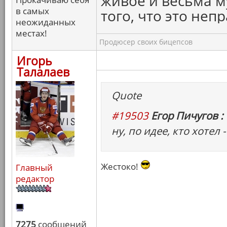
живое и весьма м
в самых
того, что это непр
неожиданных
местах!
Продюсер своих бицепсов
Игорь
Талалаев
Quote
#19503
Егор Пичугов :
ну, по идее, кто хотел 
Жестоко!
Главный
редактор
7275
сообщений