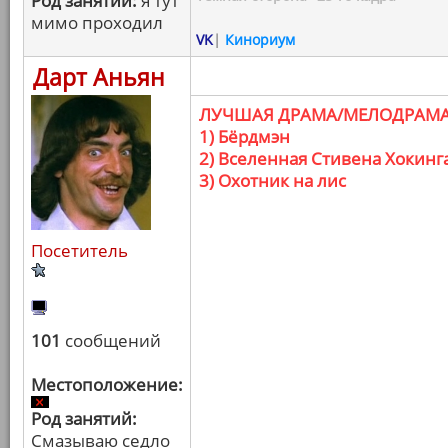
Род занятий:
я тут
мимо проходил
VK
|
Кинориум
Дарт Аньян
ЛУЧШАЯ ДРАМА/МЕЛОДРАМ
1) Бёрдмэн
2) Вселенная Стивена Хокинг
3) Охотник на лис
Посетитель
101
сообщений
Местоположение:
Род занятий:
Смазываю седло