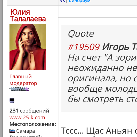
VK
|
Кинориум
Юлия
Талалаева
Quote
#19509
Игорь Т
На счет "А зори 
неожиданно не
оригинала, но 
Главный
модератор
вообще молодцы
бы смотреть ст
231
сообщений
www.25-k.com
Местоположение:
Тссс... Щас Анья
Самара