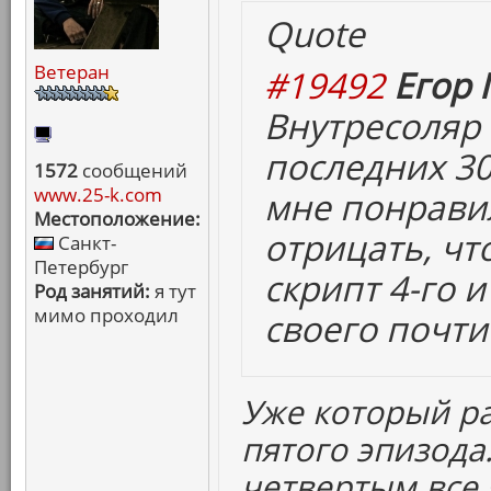
Quote
Ветеран
#19492
Егор 
Внутресоляр
последних 30
1572
сообщений
www.25-k.com
мне понравил
Местоположение:
отрицать, чт
Санкт-
Петербург
скрипт 4-го и
Род занятий:
я тут
мимо проходил
своего почти
Уже который р
пятого эпизода.
четвертым все 