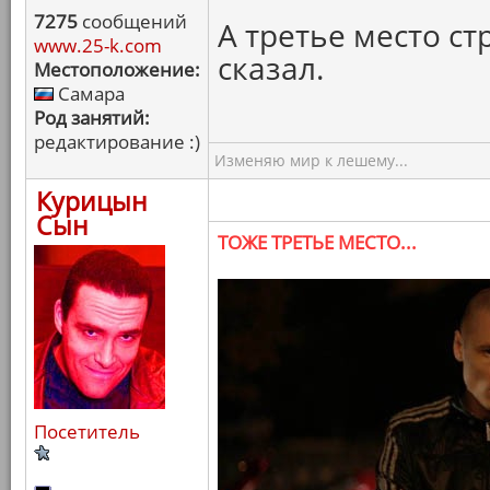
7275
сообщений
А третье место ст
www.25-k.com
сказал.
Местоположение:
Самара
Род занятий:
редактирование :)
Изменяю мир к лешему...
Курицын
Сын
ТОЖЕ ТРЕТЬЕ МЕСТО...
Посетитель