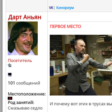
VK
|
Кинориум
Дарт Аньян
ПЕРВОЕ МЕСТО
Посетитель
101
сообщений
Местоположение:
Род занятий:
И почему вот этих в трусах вы
Смазываю седло