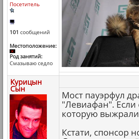
Посетитель
101
сообщений
Местоположение:
Род занятий:
Смазываю седло
Курицын
Сын
Мост пауэрфул др
"Левиафан". Если 
которую выжрали 
Кстати, спонсор 