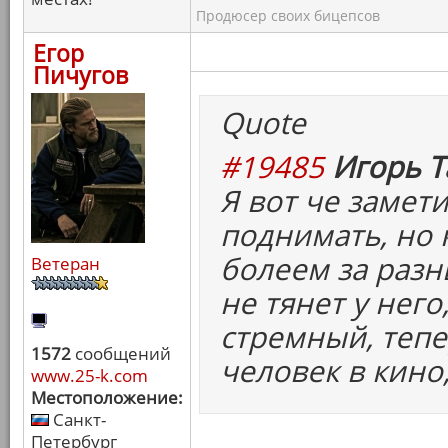
Продюсер своих бицепсов
Егор
Пичугов
Quote
#19485
Игорь Т
Я вот че замети
поднимать, но 
болеем за разн
Ветеран
не тянет у него
стремный, тепер
1572
сообщений
человек в кино,
www.25-k.com
Местоположение:
Санкт-
Петербург