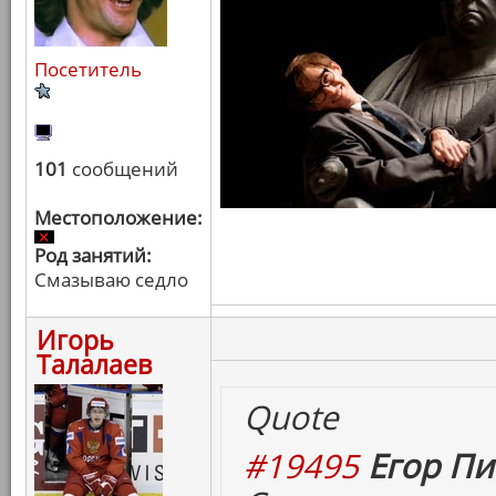
Посетитель
101
сообщений
Местоположение:
Род занятий:
Смазываю седло
Игорь
Талалаев
Quote
#19495
Егор Пи