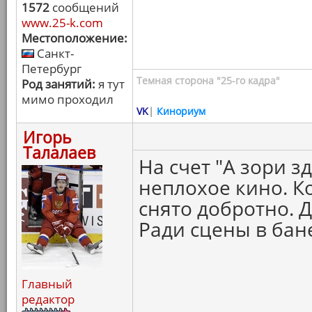
1572
сообщений
www.25-k.com
Местоположение:
Санкт-
Петербург
Темная сторона "25-го кадра"
Род занятий:
я тут
мимо проходил
VK
|
Кинориум
Игорь
Талалаев
На счет "А зори з
неплохое кино. К
снято добротно. 
Ради сцены в бан
Главный
редактор