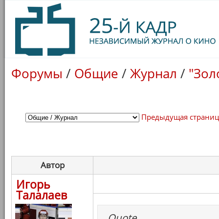
Форумы
/
Общие
/
Журнал
/
"Зол
Предыдущая страни
Автор
Игорь
Талалаев
Quote