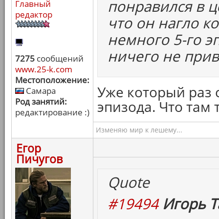
понравился в ц
Главный
редактор
что он нагло ко
немного 5-го эп
ничего не прив
7275
сообщений
www.25-k.com
Местоположение:
Уже который раз 
Самара
Род занятий:
эпизода. Что там 
редактирование :)
Изменяю мир к лешему...
Егор
Пичугов
Quote
#19494
Игорь Т