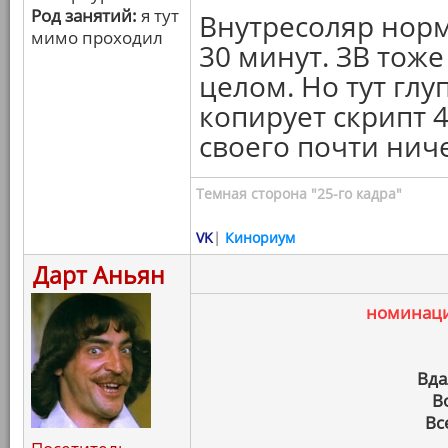
Род занятий:
я тут
Внутресоляр норм
мимо проходил
30 минут. ЗВ тож
целом. Но тут глу
копирует скрипт 4
своего почти нич
Темная сторона "25-го кадра"
VK
|
Кинориум
Дарт Аньян
номинац
Вда
В
Вс