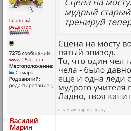
Сцена на мосту.
мудрый старый
тренируй теперь
Главный
редактор
Сцена на мосту в
пятый эпизод.
7275
сообщений
То, что один чел 
www.25-k.com
Местоположение:
чела - было давно
Самара
еще и одна леди о
Род занятий:
мудрого учителя 
редактирование :)
Ладно, твоя капи
Изменяю мир к лешему...
Василий
Марин