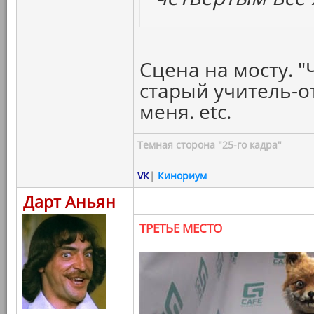
Сцена на мосту. "
старый учитель-о
меня. etc.
Темная сторона "25-го кадра"
VK
|
Кинориум
Дарт Аньян
ТРЕТЬЕ МЕСТО