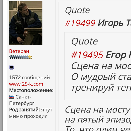
Quote
#19499
Игорь Т
Quote
Ветеран
#19495
Егор 
Сцена на мост
О мудрый ст
1572
сообщений
www.25-k.com
тренируй теп
Местоположение:
Санкт-
Петербург
Сцена на мост
Род занятий:
я тут
мимо проходил
на пятый эпизо
То, что один ч