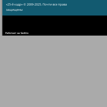
«25-й кадр» © 2009-2025. Почти все права
защищены
Работает на Seditio