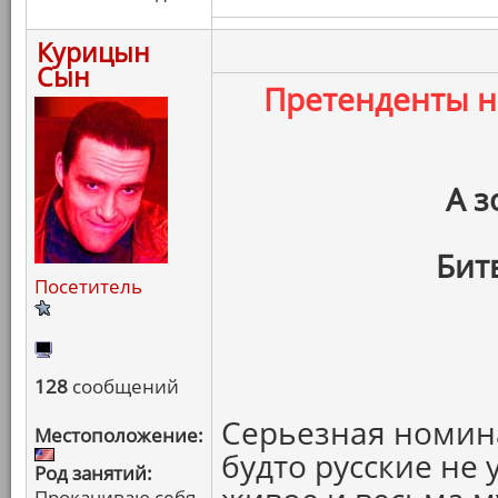
Курицын
Сын
Претенденты 
А з
Бит
Посетитель
128
сообщений
Серьезная номина
Местоположение:
будто русские не 
Род занятий:
Прокачиваю себя