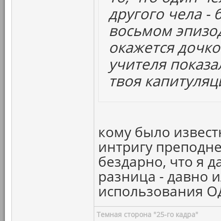
другого чела - 
восьмом эпизо
окажется дочко
учителя показа
твоя капитуляц
кому было известн
интригу преподне
бездарно, что я д
разница - давно и
использования ОД
Темная сторона "25-го кадра"