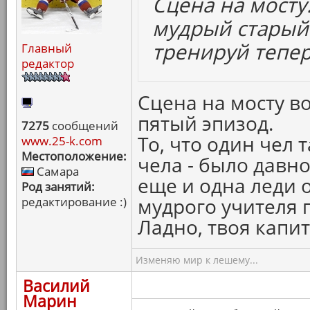
Сцена на мосту.
мудрый старый
тренируй теперь
Главный
редактор
Сцена на мосту в
пятый эпизод.
7275
сообщений
То, что один чел 
www.25-k.com
Местоположение:
чела - было давно
Самара
еще и одна леди о
Род занятий:
мудрого учителя 
редактирование :)
Ладно, твоя капи
Изменяю мир к лешему...
Василий
Марин