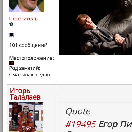
Посетитель
101
сообщений
Местоположение:
Род занятий:
Смазываю седло
Игорь
Талалаев
Quote
#19495
Егор Пи