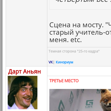
Сцена на мосту. "
старый учитель-о
меня. etc.
Темная сторона "25-го кадра"
VK
|
Кинориум
Дарт Аньян
ТРЕТЬЕ МЕСТО