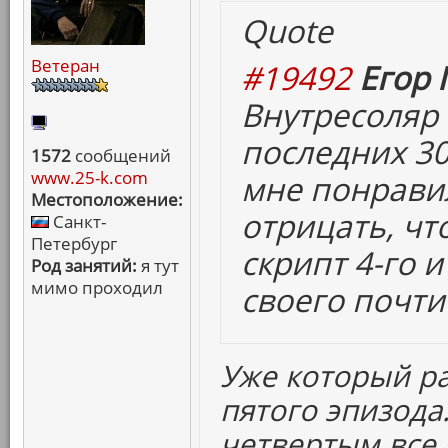
Quote
Ветеран
#19492
Егор 
Внутресоляр
последних 30
1572
сообщений
www.25-k.com
мне понравил
Местоположение:
отрицать, чт
Санкт-
Петербург
скрипт 4-го и
Род занятий:
я тут
мимо проходил
своего почти
Уже который р
пятого эпизода.
четвертым все 