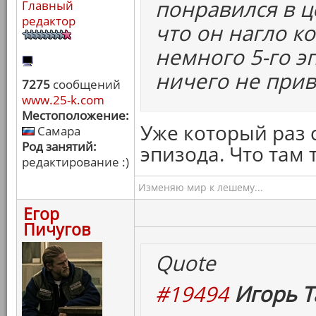
понравился в ц
Главный
редактор
что он нагло ко
немного 5-го эп
ничего не прив
7275
сообщений
www.25-k.com
Местоположение:
Уже который раз 
Самара
Род занятий:
эпизода. Что там 
редактирование :)
Изменяю мир к лешему...
Егор
Пичугов
Quote
#19494
Игорь Т