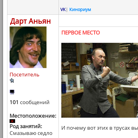
VK
|
Кинориум
Дарт Аньян
ПЕРВОЕ МЕСТО
Посетитель
101
сообщений
Местоположение:
Род занятий:
И почему вот этих в трусах вы
Смазываю седло