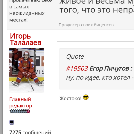
живое и весьма м
в самых
того, что это непр
неожиданных
местах!
Продюсер своих бицепсов
Игорь
Талалаев
Quote
#19503
Егор Пичугов :
ну, по идее, кто хотел 
Жестоко!
Главный
редактор
7275
сообщений