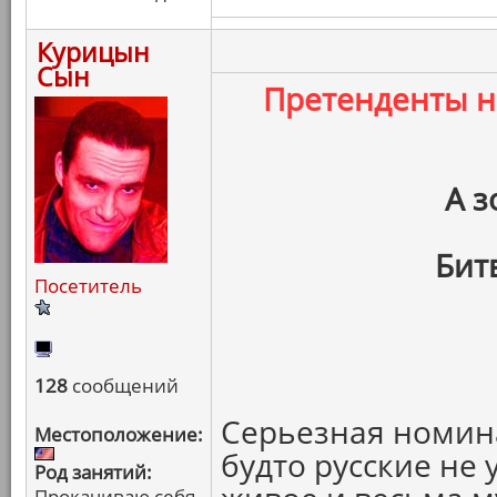
Курицын
Сын
Претенденты 
А з
Бит
Посетитель
128
сообщений
Серьезная номина
Местоположение:
будто русские не 
Род занятий:
Прокачиваю себя