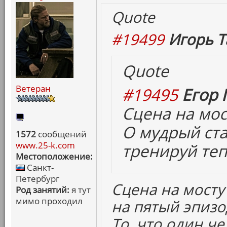
Quote
#19499
Игорь Т
Quote
Ветеран
#19495
Егор 
Сцена на мост
О мудрый ст
1572
сообщений
www.25-k.com
тренируй теп
Местоположение:
Санкт-
Петербург
Сцена на мост
Род занятий:
я тут
мимо проходил
на пятый эпизо
То, что один ч