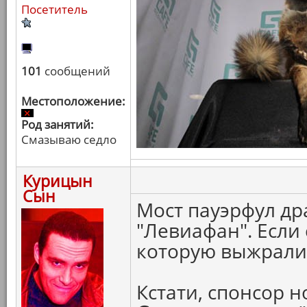
Посетитель
101
сообщений
Местоположение:
Род занятий:
Смазываю седло
Курицын
Сын
Мост пауэрфул др
"Левиафан". Если 
которую выжрали 
Кстати, спонсор 