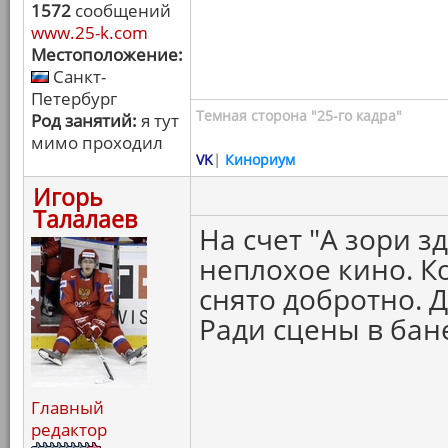
1572
сообщений
www.25-k.com
Местоположение:
Санкт-
Петербург
Темная сторона "25-го кадра"
Род занятий:
я тут
мимо проходил
VK
|
Кинориум
Игорь
Талалаев
На счет "А зори з
неплохое кино. К
снято добротно. 
Ради сцены в бан
Главный
редактор