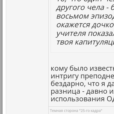
другого чела - 
восьмом эпизо
окажется дочко
учителя показа
твоя капитуляц
кому было известн
интригу преподне
бездарно, что я д
разница - давно и
использования ОД
Темная сторона "25-го кадра"