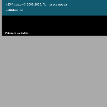
«25-й кадр» © 2009-2025. Почти все права
защищены
Работает на Seditio