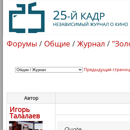
Форумы
/
Общие
/
Журнал
/
"Зол
Предыдущая страни
Автор
Игорь
Талалаев
Quote