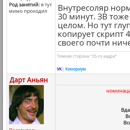
Род занятий:
я тут
Внутресоляр норм
мимо проходил
30 минут. ЗВ тож
целом. Но тут глу
копирует скрипт 4
своего почти нич
Темная сторона "25-го кадра"
VK
|
Кинориум
Дарт Аньян
номинац
Вда
В
Вс