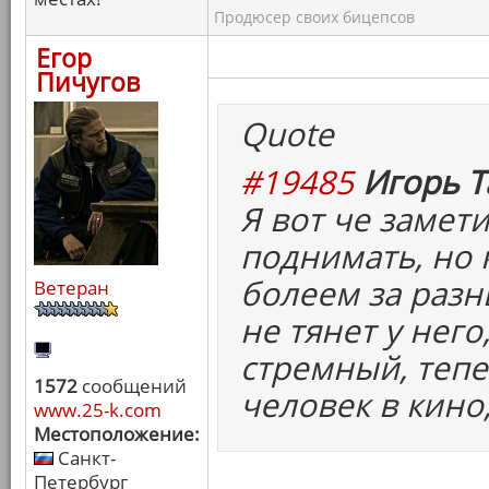
Продюсер своих бицепсов
Егор
Пичугов
Quote
#19485
Игорь Т
Я вот че замети
поднимать, но 
болеем за разн
Ветеран
не тянет у него
стремный, тепер
1572
сообщений
человек в кино,
www.25-k.com
Местоположение:
Санкт-
Петербург