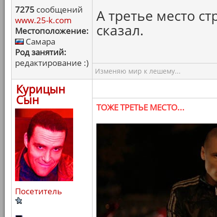
7275
сообщений
А третье место ст
www.25-k.com
сказал.
Местоположение:
Самара
Род занятий:
редактирование :)
Изменяю мир к лешему...
Курицын
Сын
ТОЖЕ ТРЕТЬЕ МЕСТО...
Посетитель