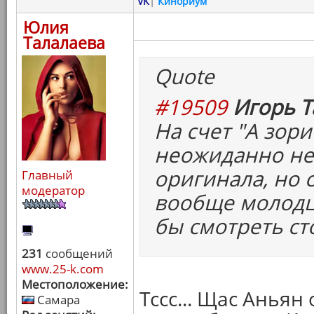
VK
|
Кинориум
Юлия
Талалаева
Quote
#19509
Игорь Т
На счет "А зори 
неожиданно не
оригинала, но 
Главный
модератор
вообще молодцы
бы смотреть ст
231
сообщений
www.25-k.com
Местоположение:
Тссс... Щас Анья
Самара