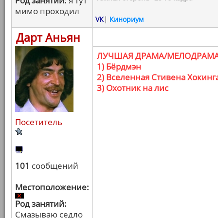
Род занятий:
я тут
мимо проходил
VK
|
Кинориум
Дарт Аньян
ЛУЧШАЯ ДРАМА/МЕЛОДРАМ
1) Бёрдмэн
2) Вселенная Стивена Хокинг
3) Охотник на лис
Посетитель
101
сообщений
Местоположение:
Род занятий:
Смазываю седло