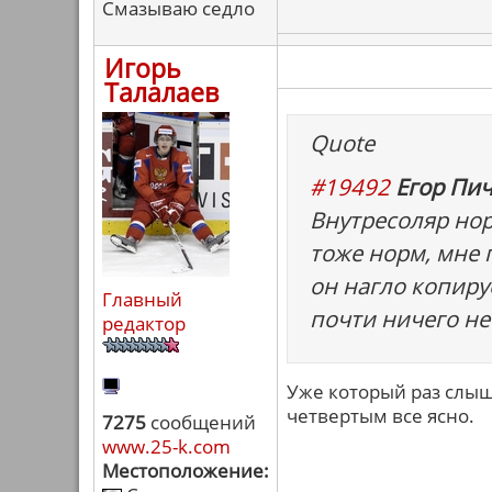
Смазываю седло
Игорь
Талалаев
Quote
#19492
Егор Пич
Внутресоляр нор
тоже норм, мне 
он нагло копируе
Главный
почти ничего не
редактор
Уже который раз слыш
четвертым все ясно.
7275
сообщений
www.25-k.com
Местоположение: