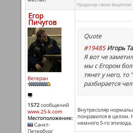
Продюсер своих бицепсов
Егор
Пичугов
Quote
#19485
Игорь Та
Я вот че замети
мы с Егором бол
тянет у него, то
Ветеран
разбирается чел
1572
сообщений
Внутресоляр нормальн
www.25-k.com
понравился в целом. Н
Местоположение:
немного 5-го эпизода,
Санкт-
Петербург