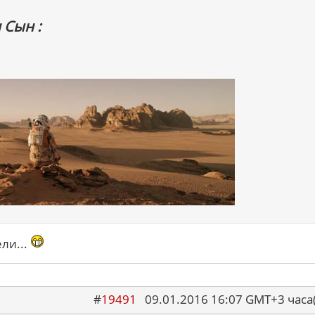
 Сын :
ели...
#
19491
09.01.2016 16:07 GMT+3 ча