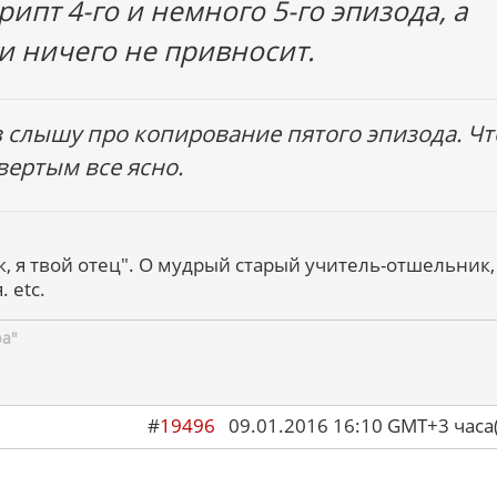
рипт 4-го и немного 5-го эпизода, а
и ничего не привносит.
 слышу про копирование пятого эпизода. Чт
вертым все ясно.
к, я твой отец". О мудрый старый учитель-отшельник,
 etc.
ра"
#
19496
09.01.2016 16:10 GMT+3 ча