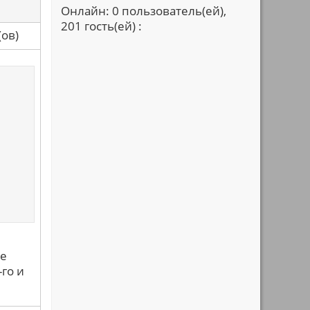
Онлайн: 0 пользователь(ей),
201 гость(ей) :
са(ов)
не
-го и