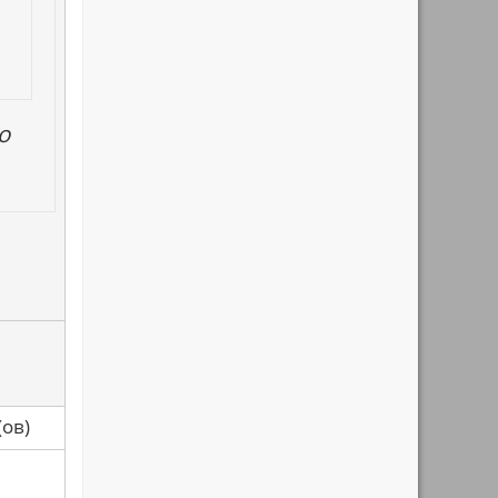
о
са(ов)