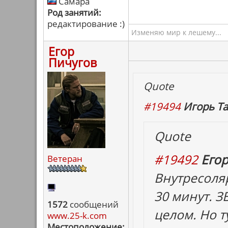
Самара
Род занятий:
редактирование :)
Изменяю мир к лешему...
Егор
Пичугов
Quote
#19494
Игорь Та
Quote
#19492
Егор
Ветеран
Внутресоля
30 минут. З
1572
сообщений
целом. Но т
www.25-k.com
Местоположение: