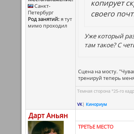
копирует ск
Санкт-
своего почт
Петербург
Род занятий:
я тут
мимо проходил
Уже который раз
там такое? С чет
Сцена на мосту. "Чува
тренируй теперь меня.
Темная сторона "25-го кад
VK
|
Кинориум
Дарт Аньян
ТРЕТЬЕ МЕСТО