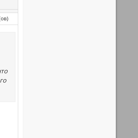
са(ов)
что
го