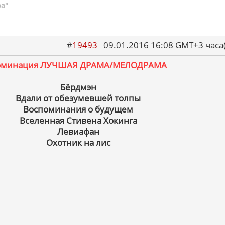
ра"
#
19493
09.01.2016 16:08 GMT+3 ча
оминация ЛУЧШАЯ ДРАМА/МЕЛОДРАМА
Бёрдмэн
Вдали от обезумевшей толпы
Воспоминания о будущем
Вселенная Стивена Хокинга
Левиафан
Охотник на лис