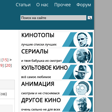
Статьи
О нас
Прочее
Форум
] [
15
]
>
19
] [
20
]
са(ов)