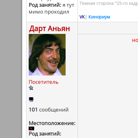
Темная сторона "25-го кад
Род занятий:
я тут
мимо проходил
VK
|
Кинориум
Дарт Аньян
н
Посетитель
101
сообщений
Местоположение:
Род занятий: