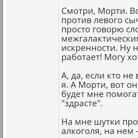
Смотри, Морти. В
против левого сычу
просто говорю сл
межгалактически
искренности. Ну н
работает! Могу х
А, да, если кто н
я. А Морти, вот о
будет мне помога
"здрасте".
На мне шутки про
алкоголя, на нем 