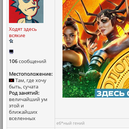
Ходят здесь
всякие
106
сообщений
Местоположение:
Там, где хочу
быть, сучата
Род занятий:
величайший ум
этой и
ближайших
вселенных
еб*ный гений