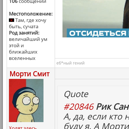
106
сообщений
Местоположение:
Там, где хочу
быть, сучата
Род занятий:
величайший ум
этой и
ближайших
вселенных
еб*ный гений
Морти Смит
Quote
#20846
Рик Сан
А, да, если кто
буду я. А Морти
Ходят здесь