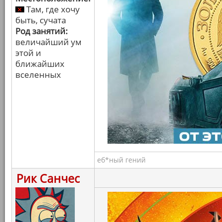
Там, где хочу
быть, сучата
Род занятий:
величайший ум
этой и
ближайших
вселенных
еб*ный гений
Рик Санчес