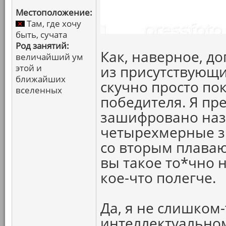
Местоположение:
Там, где хочу
быть, сучата
Род занятий:
Как, наверное, д
величайший ум
этой и
из присутствующ
ближайших
скучно просто по
вселенных
победителя. Я пр
зашифровано наз
четырехмерные з
со вторым плаваю
вы такое то*чно н
кое-что полегче.
Да, я не слишком
интеллектуальном