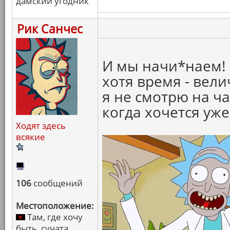
дамский угодник
Рик Санчес
И мы начи*наем! 
хотя время - вел
я не смотрю на ча
когда хочется уже
Ходят здесь
всякие
106
сообщений
Местоположение:
Там, где хочу
быть, сучата