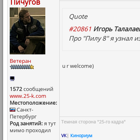
Пичугов
Quote
#20861
Игорь Талалаев
Про "Пилу 8" я узнал и
Ветеран
u r welcome)
1572
сообщений
www.25-k.com
Местоположение:
Санкт-
Петербург
Темная сторона "25-го кадра"
Род занятий:
я тут
мимо проходил
VK
|
Кинориум