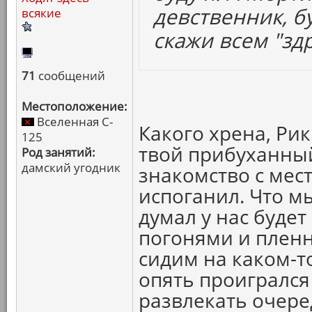
девственник, б
всякие
скажи всем "здр
71
сообщений
Местоположение:
Вселенная C-
Какого хрена, Рик
125
твой прибуханны
Род занятий:
дамский угодник
знакомство с мес
испоганил. Что м
думал у нас будет
погонями и пленн
сидим на каком-т
опять проигрался
развлекать очер