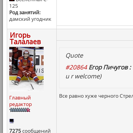
125
Род занятий:
дамский угодник
Игорь
Талалаев
Quote
#20864
Егор Пичугов :
u r welcome)
Все равно хуже черного Стрел
Главный
редактор
7275
сообщений