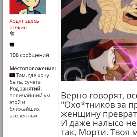
Ходят здесь
всякие
106
сообщений
Местоположение:
Там, где хочу
быть, сучата
Род занятий:
Верно говорят, вс
величайший ум
этой и
"Охо*тников за п
ближайших
женщину преврат
вселенных
И даже налысо не
так, Морти. Твоя