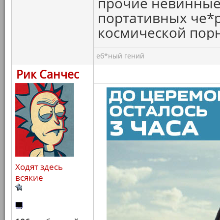
прочие невинные 
портативных че*
космической пор
еб*ный гений
Рик Санчес
Ходят здесь
всякие