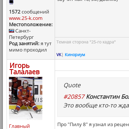
1572
сообщений
www.25-k.com
Местоположение:
Санкт-
Петербург
Темная сторона "25-го кадра"
Род занятий:
я тут
мимо проходил
VK
|
Кинориум
Игорь
Талалаев
Quote
#20857
Константин Бо
Это вообще кто-то жда
Про "Пилу 8" я узнал из рецен
Главный