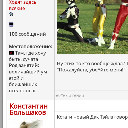
Ходят здесь
всякие
106
сообщений
Местоположение:
Там, где хочу
быть, сучата
Ну этих-то кто вообще ждал?
Род занятий:
"Пожалуйста, убе*йте меня!"
величайший ум
этой и
ближайших
вселенных
еб*ный гений
Константин
Большаков
Кстати новый Дак Тэйлз говор