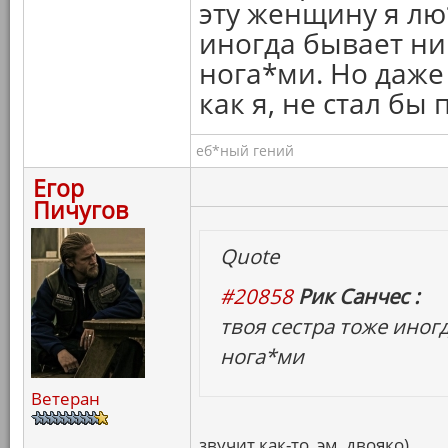
эту женщину я лю
иногда бывает ни
нога*ми. Но даже
как я, не стал б
еб*ный гений
Егор
Пичугов
Quote
#20858
Рик Санчес :
твоя сестра тоже иног
нога*ми
Ветеран
звучит как-то, эм, двояко)