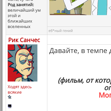
Род занятий:
величайший ум
этой и
ближайших
вселенных
еб*ный гений
Рик Санчес
Давайте, в темпе 
(фильм, от кот
о
Ходят здесь
всякие
Мо