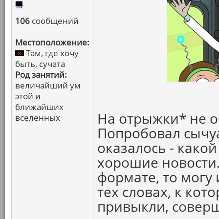
106
сообщений
Местоположение:
Там, где хочу
быть, сучата
Род занятий:
величайший ум
этой и
ближайших
На отрыжки* не 
вселенных
Попробовал сычуа
оказалось - какой
хорошие новости.
формате, то могу 
тех словах, к ко
привыкли, совер