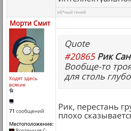
еб*ный гений
Морти Смит
Quote
#20865
Рик Сан
Вообще-то троя
для столь глуб
Ходят здесь
всякие
Рик, перестань гр
71
сообщений
плохо сказываетс
Местоположение:
Вселенная C-