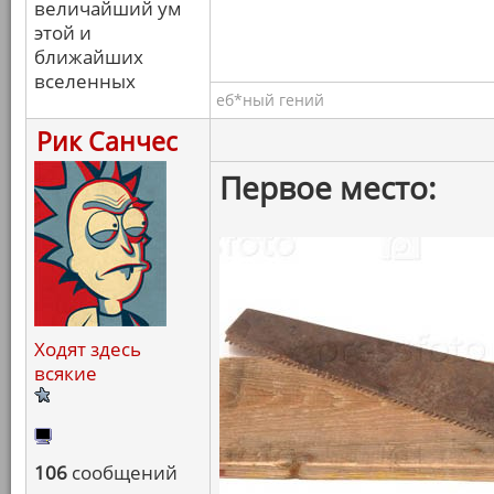
величайший ум
этой и
ближайших
вселенных
еб*ный гений
Рик Санчес
Первое место:
Ходят здесь
всякие
106
сообщений