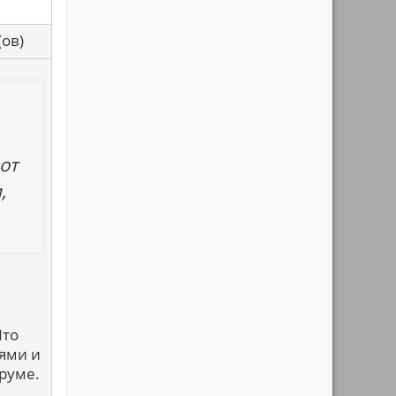
са(ов)
вот
,
Что
нями и
оруме.