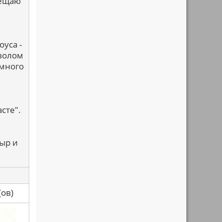
вещаю
уса -
мволом
емного
сте".
ыр и
са(ов)