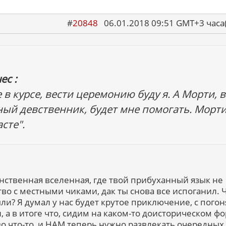
#
20848
06.01.2018 09:51 GMT+3 ча
ес :
не в курсе, вести церемонию буду я. А Морти, 
ный девственник, будет мне помогать. Морти
сте".
инственная вселенная, где твой прибуханный язык не
во с местными чиками, дак ты снова все испоганил. 
ли? Я думал у нас будет крутое приключение, с пого
 а в итоге что, сидим на каком-то доисторическом ф
во что-то, и НАМ теперь нужно развлекать очередных