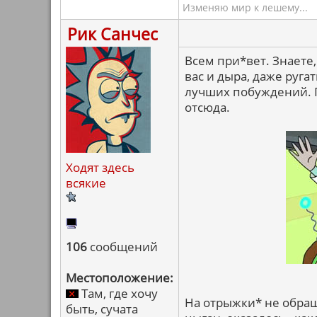
Изменяю мир к лешему...
Рик Санчес
Всем при*вет. Знаете,
вас и дыра, даже руга
лучших побуждений. П
отсюда.
Ходят здесь
всякие
106
сообщений
Местоположение:
Там, где хочу
На отрыжки* не обращ
быть, сучата