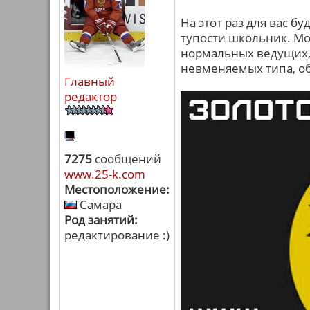
На этот раз для вас б
тупости школьник. Мож
нормальных ведущих, н
невменяемых типа, о
Главный
редактор
7275
сообщений
www.25-k.com
Местоположение:
Самара
Род занятий:
редактирование :)