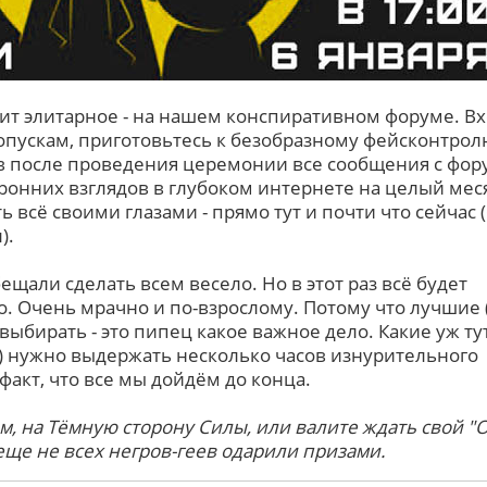
т элитарное - на нашем конспиративном форуме. В
пускам, приготовьтесь к безобразному фейсконтрол
в после проведения церемонии все сообщения с фор
оронних взглядов в глубоком интернете на целый мес
ь всё своими глазами - прямо тут и почти что сейчас 
).
щали сделать всем весело. Но в этот раз всё будет
. Очень мрачно и по-взрослому. Потому что лучшие 
ыбирать - это пипец какое важное дело. Какие уж ту
м) нужно выдержать несколько часов изнурительного
факт, что все мы дойдём до конца.
, на Тёмную сторону Силы, или валите ждать свой "О
еще не всех негров-геев одарили призами.