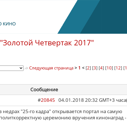
"Золотой Четвертак 2017"
Следующая страница
>
1
<
[
2
] [
3
] [
4
] [
10
] [
12
] [
Сообщение
#
20845
04.01.2018 20:32 GMT+3 ча
в недрах "25-го кадра" открывается портал на самую
еполиткорректную церемонию вручения кинонаград -