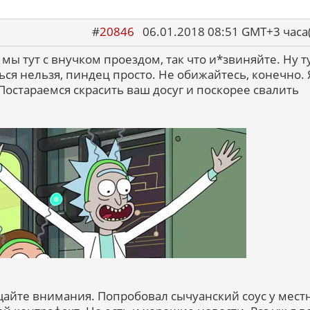
#
20846
06.01.2018 08:51 GMT+3 ча
 мы тут с внучком проездом, так что и*звиняйте. Ну ту
ться нельзя, пиндец просто. Не обижайтесь, конечно. 
остараемся скрасить ваш досуг и поскорее свалить
айте внимания. Попробовал сычуанский соус у мест