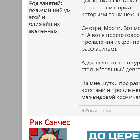
цыган, оказалось - ка
Род занятий:
в текстовом формате, т
величайший ум
которы*м ваши нежны
этой и
ближайших
Смотри, Морти. Вот мо
вселенных
*. А вот я просто го
проявления искренност
расслабиться.
А, да, если кто не в к
стесни*тельный девст
На мне шутки про раз
котятами и прочие не
межвидовой космичес
еб*ный гений
Рик Санчес