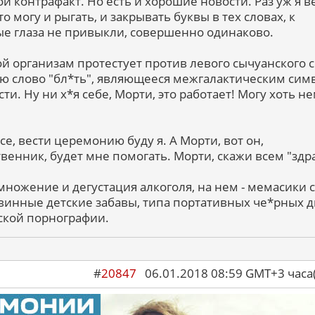
кой контрафакт. Но есть и хорошие новости. Раз уж я 
о могу и рыгать, и закрывать буквы в тех словах, к
е глаза не привыкли, совершенно одинаково.
й организам протестует против левого сычуанского со
ворю слово "бл*ть", являющееся межгалактическим си
и. Ну ни х*я себе, Морти, это работает! Могу хоть н
урсе, вести церемонию буду я. А Морти, вот он,
венник, будет мне помогать. Морти, скажи всем "здра
множение и дегустация алкоголя, на нем - мемасики с
винные детские забавы, типа портативных че*рных д
кой порнографии.
#
20847
06.01.2018 08:59 GMT+3 ча