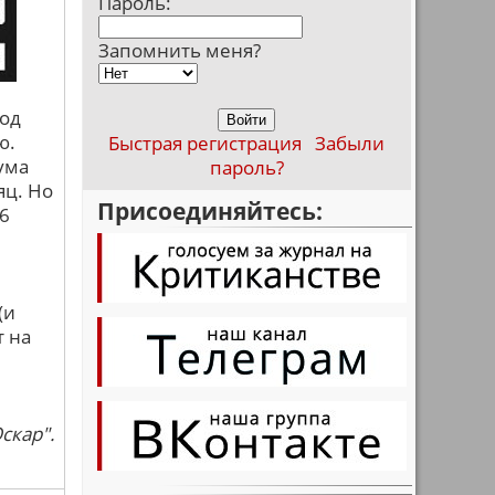
Пароль:
Запомнить меня?
ход
ю.
Быстрая регистрация
Забыли
ума
пароль?
яц. Но
Присоединяйтесь:
(6
(и
т на
скар".