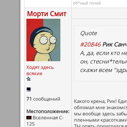
еб*ный гений
Морти Смит
Quote
#20846
Рик Санч
А, да, если кто 
он, стесни*тель
Ходят здесь
скажи всем "здра
всякие
71
сообщений
Какого хрена, Рик! Ед
обломал мне знакомст
Местоположение:
мы вообще здесь забы
Вселенная C-
пленными красотками,
125
ТЫ опять проигрался 