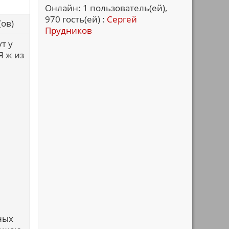
Онлайн: 1 пользователь(ей),
970 гость(ей) :
Сергей
са(ов)
Прудников
т у
Я ж из
ных