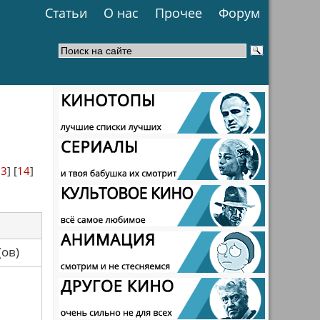
Статьи
О нас
Прочее
Форум
13
] [
14
]
са(ов)