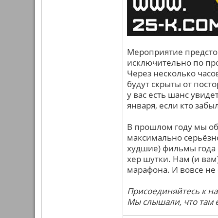
Мероприятие предстои
исключительно по про
Через несколько часо
будут скрыты от пост
у вас есть шанс увидет
января, если кто забыл
В прошлом году мы обе
максимально серьёзно
худшие) фильмы года в
хер шутки. Нам (и ва
марафона. И вовсе не 
Присоединяйтесь к нам
Мы слышали, что там 