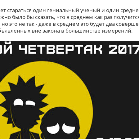
удет стараться один гениальный ученый и один средн
но было бы сказать, что в среднем как раз получитс
о это не так - даже в среднем это будет два соверш
бъявленных вне закона в большинстве измерений.