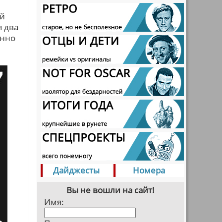
ей
я два
енно
Дайджесты
Номера
Вы не вошли на сайт!
Имя: