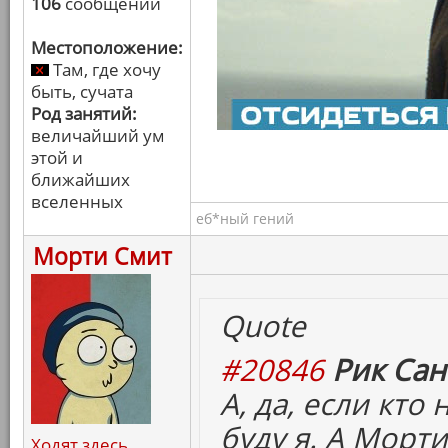
106
сообщений
Местоположение:
Там, где хочу
быть, сучата
Род занятий:
величайший ум
этой и
ближайших
вселенных
еб*ный гений
Морти Смит
Quote
#20846
Рик Сан
А, да, если кто
буду я. А Морти
Ходят здесь