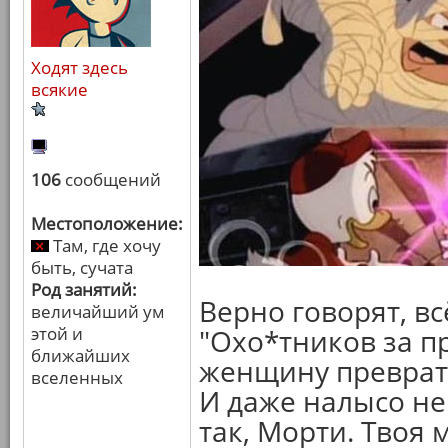
Ходят здесь
всякие
106
сообщений
Местоположение:
Там, где хочу
быть, сучата
Род занятий:
Верно говорят, вс
величайший ум
этой и
"Охо*тников за п
ближайших
женщину преврат
вселенных
И даже налысо не
так, Морти. Твоя