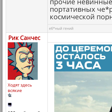
прочие невинные 
портативных че*
космической пор
еб*ный гений
Рик Санчес
Ходят здесь
всякие