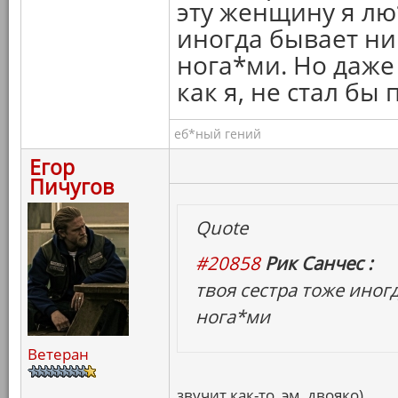
эту женщину я лю
иногда бывает ни
нога*ми. Но даже
как я, не стал б
еб*ный гений
Егор
Пичугов
Quote
#20858
Рик Санчес :
твоя сестра тоже иног
нога*ми
Ветеран
звучит как-то, эм, двояко)