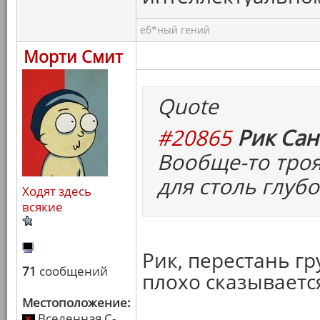
еб*ный гений
Морти Смит
Quote
#20865
Рик Сан
Вообще-то троя
для столь глуб
Ходят здесь
всякие
Рик, перестань гр
71
сообщений
плохо сказываетс
Местоположение:
Вселенная C-