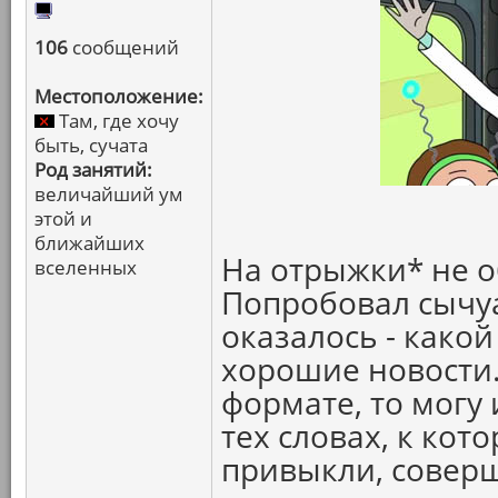
106
сообщений
Местоположение:
Там, где хочу
быть, сучата
Род занятий:
величайший ум
этой и
ближайших
На отрыжки* не 
вселенных
Попробовал сычуа
оказалось - какой
хорошие новости.
формате, то могу 
тех словах, к ко
привыкли, совер