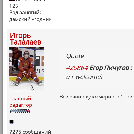
125
Род занятий:
дамский угодник
Игорь
Талалаев
Quote
#20864
Егор Пичугов :
u r welcome)
Все равно хуже черного Стрел
Главный
редактор
7275
сообщений