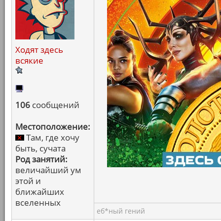
Ходят здесь
всякие
106
сообщений
Местоположение:
Там, где хочу
быть, сучата
Род занятий:
величайший ум
этой и
ближайших
вселенных
еб*ный гений