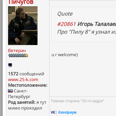
Пичугов
Quote
#20861
Игорь Талалаев
Про "Пилу 8" я узнал и
Ветеран
u r welcome)
1572
сообщений
www.25-k.com
Местоположение:
Санкт-
Петербург
Темная сторона "25-го кадра"
Род занятий:
я тут
мимо проходил
VK
|
Кинориум