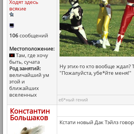
Ходят здесь
всякие
106
сообщений
Местоположение:
Там, где хочу
быть, сучата
Ну этих-то кто вообще ждал?
Род занятий:
"Пожалуйста, убе*йте меня!"
величайший ум
этой и
ближайших
вселенных
еб*ный гений
Константин
Большаков
Кстати новый Дак Тэйлз говор