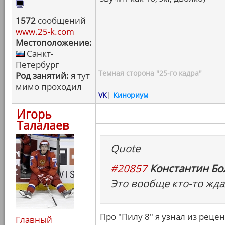
1572
сообщений
www.25-k.com
Местоположение:
Санкт-
Петербург
Темная сторона "25-го кадра"
Род занятий:
я тут
мимо проходил
VK
|
Кинориум
Игорь
Талалаев
Quote
#20857
Константин Бо
Это вообще кто-то жда
Про "Пилу 8" я узнал из рецен
Главный