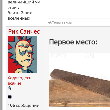
величайший ум
этой и
ближайших
вселенных
еб*ный гений
Рик Санчес
Первое место:
Ходят здесь
всякие
106
сообщений