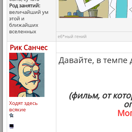
Род занятий:
величайший ум
этой и
ближайших
вселенных
еб*ный гений
Рик Санчес
Давайте, в темпе 
(фильм, от кот
о
Ходят здесь
всякие
Мо