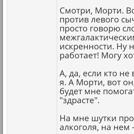
Смотри, Морти. В
против левого сычу
просто говорю сл
межгалактически
искренности. Ну н
работает! Могу х
А, да, если кто н
я. А Морти, вот о
будет мне помога
"здрасте".
На мне шутки про
алкоголя, на нем 