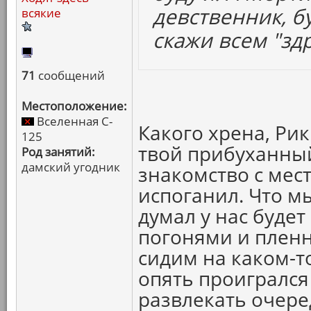
девственник, б
всякие
скажи всем "здр
71
сообщений
Местоположение:
Вселенная C-
Какого хрена, Рик
125
твой прибуханны
Род занятий:
дамский угодник
знакомство с мес
испоганил. Что м
думал у нас будет
погонями и пленн
сидим на каком-т
опять проигрался
развлекать очер