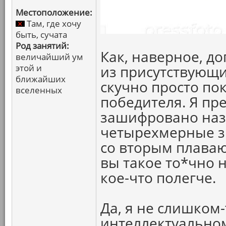
Местоположение:
Там, где хочу
быть, сучата
Род занятий:
Как, наверное, д
величайший ум
этой и
из присутствующ
ближайших
скучно просто по
вселенных
победителя. Я пр
зашифровано наз
четырехмерные з
со вторым плаваю
вы такое то*чно н
кое-что полегче.
Да, я не слишком
интеллектуальном