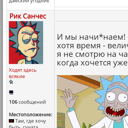
дамский угодник
Рик Санчес
И мы начи*наем! 
хотя время - вел
я не смотрю на ча
когда хочется уже
Ходят здесь
всякие
106
сообщений
Местоположение:
Там, где хочу
быть, сучата