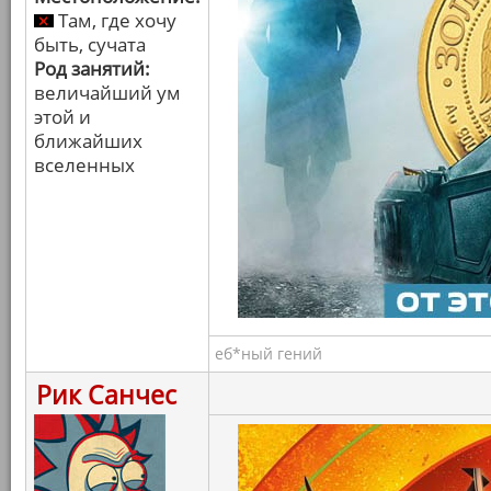
Там, где хочу
быть, сучата
Род занятий:
величайший ум
этой и
ближайших
вселенных
еб*ный гений
Рик Санчес