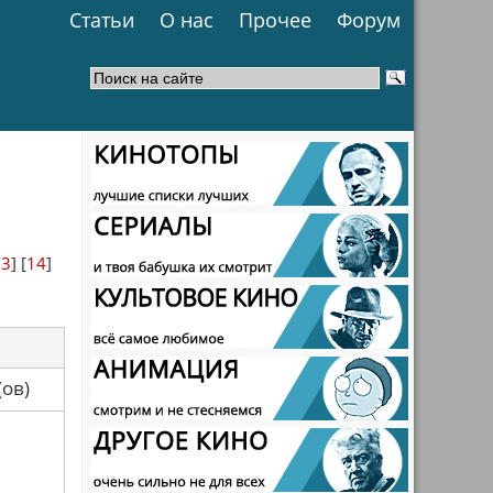
Статьи
О нас
Прочее
Форум
13
] [
14
]
са(ов)