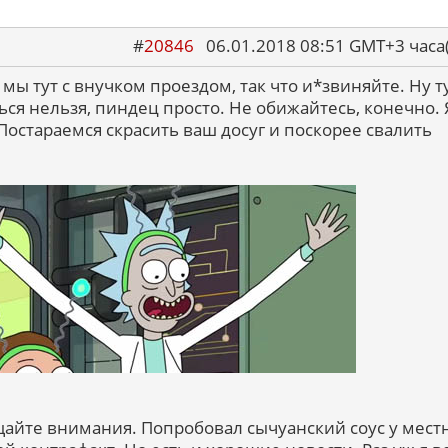
#
20846
06.01.2018 08:51 GMT+3 ча
 мы тут с внучком проездом, так что и*звиняйте. Ну ту
ться нельзя, пиндец просто. Не обижайтесь, конечно. 
остараемся скрасить ваш досуг и поскорее свалить
айте внимания. Попробовал сычуанский соус у мест