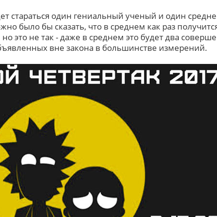
удет стараться один гениальный ученый и один средн
но было бы сказать, что в среднем как раз получитс
о это не так - даже в среднем это будет два соверш
бъявленных вне закона в большинстве измерений.