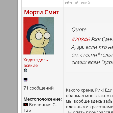
еб*ный гений
Морти Смит
Quote
#20846
Рик Санч
А, да, если кто 
он, стесни*тель
Ходят здесь
скажи всем "здра
всякие
71
сообщений
Какого хрена, Рик! Ед
обломал мне знакомст
Местоположение:
мы вообще здесь забы
Вселенная C-
пленными красотками,
125
ТЫ опять проигрался 