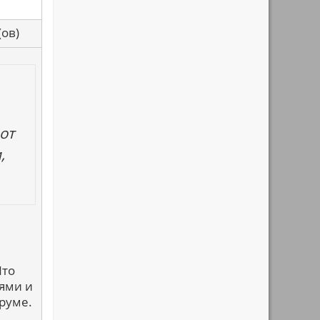
са(ов)
вот
,
Что
нями и
оруме.