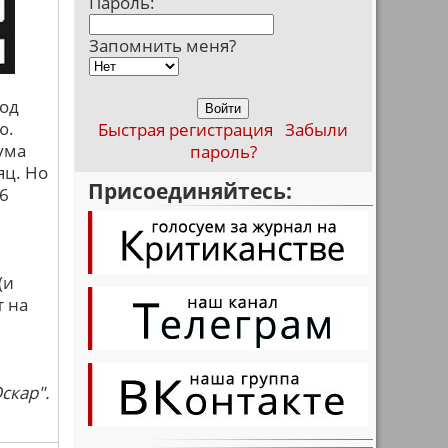
Пароль:
Запомнить меня?
ход
ю.
Быстрая регистрация
Забыли
ума
пароль?
яц. Но
Присоединяйтесь:
(6
(и
т на
скар".