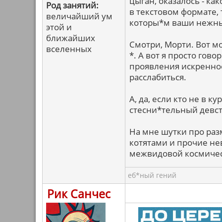
цыган, оказалось - ка
Род занятий:
в текстовом формате, т
величайший ум
которы*м ваши нежны
этой и
ближайших
Смотри, Морти. Вот мо
вселенных
*. А вот я просто го
проявления искренност
расслабиться.
А, да, если кто не в к
стесни*тельный девст
На мне шутки про раз
котятами и прочие не
межвидовой космичес
еб*ный гений
Рик Санчес