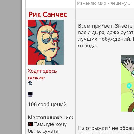
Изменяю мир к лешему...
Рик Санчес
Всем при*вет. Знаете,
вас и дыра, даже руга
лучших побуждений. П
отсюда.
Ходят здесь
всякие
106
сообщений
Местоположение:
Там, где хочу
На отрыжки* не обращ
быть, сучата