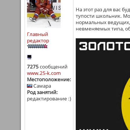
На этот раз для вас б
тупости школьник. Мож
нормальных ведущих, н
невменяемых типа, о
Главный
редактор
7275
сообщений
www.25-k.com
Местоположение:
Самара
Род занятий:
редактирование :)