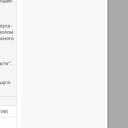
вещаю
уса -
мволом
емного
сте".
ыр и
са(ов)