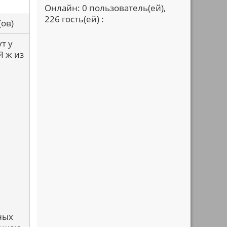
Онлайн: 0 пользователь(ей),
226 гость(ей) :
са(ов)
т у
Я ж из
ных