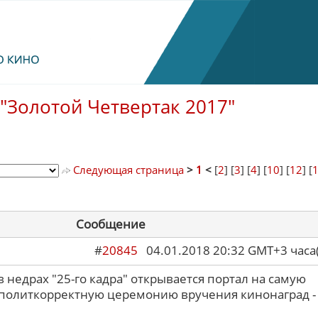
"Золотой Четвертак 2017"
Следующая страница
>
1
<
[
2
] [
3
] [
4
] [
10
] [
12
] [
Сообщение
#
20845
04.01.2018 20:32 GMT+3 ча
в недрах "25-го кадра" открывается портал на самую
еполиткорректную церемонию вручения кинонаград -