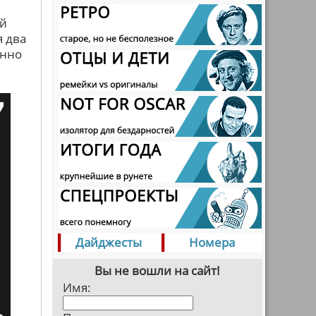
ей
я два
енно
Дайджесты
Номера
Вы не вошли на сайт!
Имя: