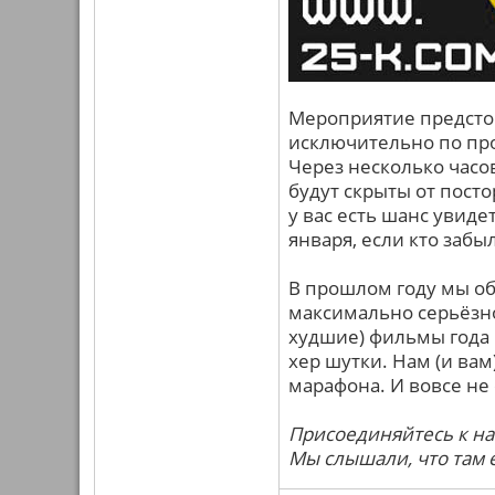
Мероприятие предстои
исключительно по про
Через несколько часо
будут скрыты от пост
у вас есть шанс увидет
января, если кто забыл
В прошлом году мы обе
максимально серьёзно
худшие) фильмы года в
хер шутки. Нам (и ва
марафона. И вовсе не 
Присоединяйтесь к нам
Мы слышали, что там 