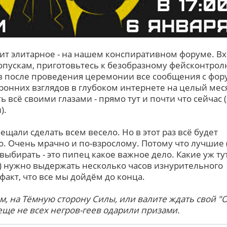
т элитарное - на нашем конспиративном форуме. В
пускам, приготовьтесь к безобразному фейсконтрол
в после проведения церемонии все сообщения с фор
оронних взглядов в глубоком интернете на целый мес
ь всё своими глазами - прямо тут и почти что сейчас 
).
щали сделать всем весело. Но в этот раз всё будет
. Очень мрачно и по-взрослому. Потому что лучшие 
ыбирать - это пипец какое важное дело. Какие уж ту
м) нужно выдержать несколько часов изнурительного
факт, что все мы дойдём до конца.
, на Тёмную сторону Силы, или валите ждать свой "О
еще не всех негров-геев одарили призами.