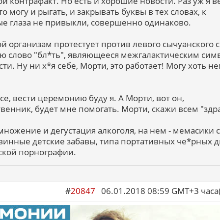
кой контрафакт. Но есть и хорошие новости. Раз уж я 
о могу и рыгать, и закрывать буквы в тех словах, к
е глаза не привыкли, совершенно одинаково.
й организам протестует против левого сычуанского со
ворю слово "бл*ть", являющееся межгалактическим си
и. Ну ни х*я себе, Морти, это работает! Могу хоть н
урсе, вести церемонию буду я. А Морти, вот он,
венник, будет мне помогать. Морти, скажи всем "здра
множение и дегустация алкоголя, на нем - мемасики с
винные детские забавы, типа портативных че*рных д
кой порнографии.
#
20847
06.01.2018 08:59 GMT+3 ча