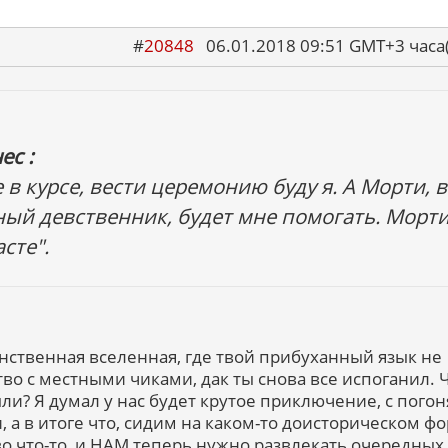
#
20848
06.01.2018 09:51 GMT+3 ча
ес :
не в курсе, вести церемонию буду я. А Морти, 
ный девственник, будет мне помогать. Морти
сте".
инственная вселенная, где твой прибуханный язык не
во с местными чиками, дак ты снова все испоганил. 
ли? Я думал у нас будет крутое приключение, с пого
 а в итоге что, сидим на каком-то доисторическом ф
во что-то, и НАМ теперь нужно развлекать очередных