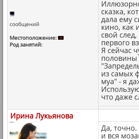
Иллюзорно
сказка, ко
дала ему 
сообщений
кино, как 
свой след,
Местоположение:
первого вз
Род занятий:
Я сейчас ч
половины н
"Запредел
из самых ф
муа" - я д
Использую,
что даже с
Ирина Лукьянова
Да, точно.
и вся моза