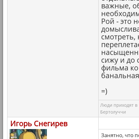
важные, о
необходим
Рой - это 
домыслива
смотреть, 
переплета
насыщенны
сижу и до 
фильма ко
банальная
=)
Люди приходят в к
Бертолуччи
Игорь Снегирев
Занятно, что 