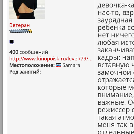
девочка-ка
нас-то, вз
заурядная 
Ветеран
ребенка с
нет ничег
любая ист
заканчива
400
сообщений
кадры: нап
http://www.kinopoisk.ru/level/79/...
вставную ч
Местоположение:
Samara
замочной 
Род занятий:
отражается
которые м
внимание,
важные. О
режиссер 
такая атмо
меня так 
отдельные 