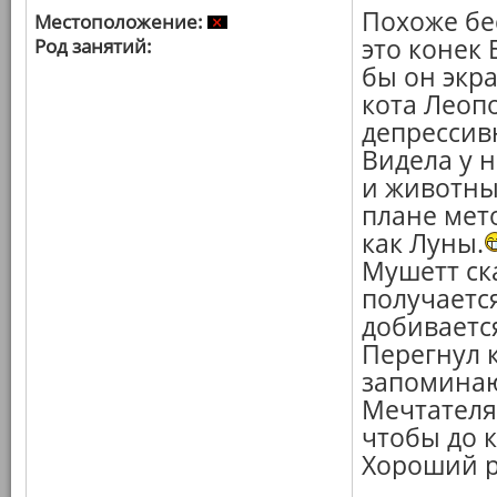
Похоже бе
Местоположение:
это конек 
Род занятий:
бы он экр
кота Леопо
депрессив
Видела у н
и животных
плане мет
как Луны.
Мушетт ска
получается
добиваетс
Перегнул 
запоминаю
Мечтателях
чтобы до 
Хороший р