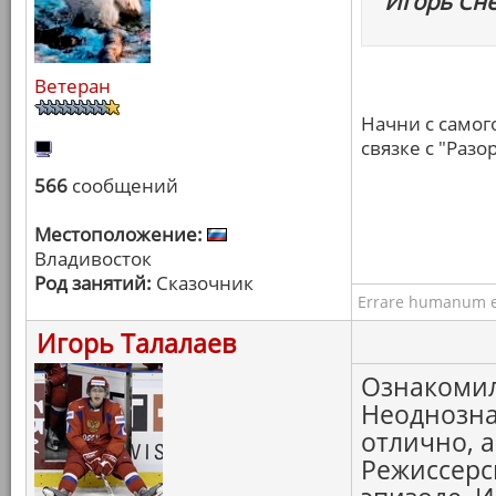
Игорь Сне
Ветеран
Начни с самог
связке с "Раз
566
сообщений
Местоположение:
Владивосток
Род занятий:
Сказочник
Errare humanum e
Игорь Талалаев
Ознакомил
Неоднозна
отлично, 
Режиссерс