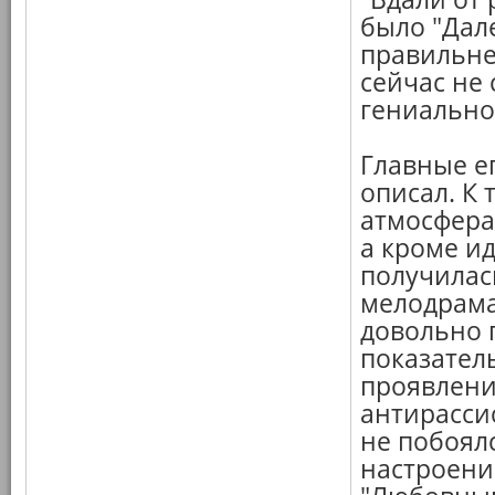
было "Дале
правильне
сейчас не 
гениально
Главные е
описал. К
атмосфера
а кроме и
получилас
мелодрама
довольно 
показател
проявлени
антирасси
не побоял
настроени