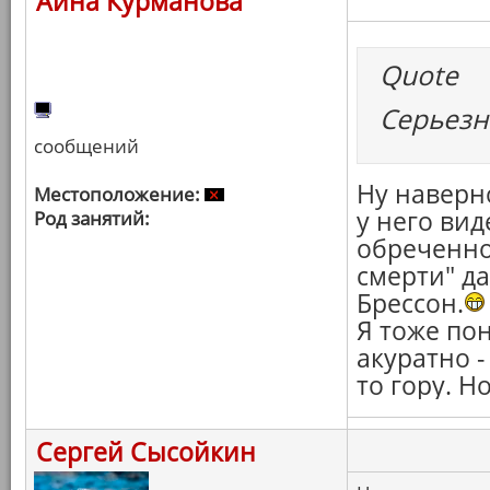
Айна Курманова
Quote
Серьезно
сообщений
Ну наверно
Местоположение:
у него вид
Род занятий:
обреченно
смерти" да
Брессон.
Я тоже пон
акуратно -
то гору. Но
Сергей Сысойкин