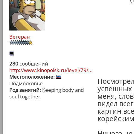
Ветеран
280
сообщений
http://www.kinopoisk.ru/level/79/...
Местоположение:
Посмотрел
Подмосковье
успешных 
Род занятий:
Keeping body and
меня, слов
soul together
видел все
картин все
корейским 
Ничего не 