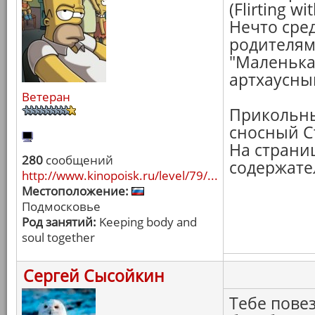
(Flirting wi
Нечто сре
родителям
"Маленькая
артхаусны
Ветеран
Прикольны
сносный С
На страни
280
сообщений
содержате
http://www.kinopoisk.ru/level/79/...
Местоположение:
Подмосковье
Род занятий:
Keeping body and
soul together
Сергей Сысойкин
Тебе повез