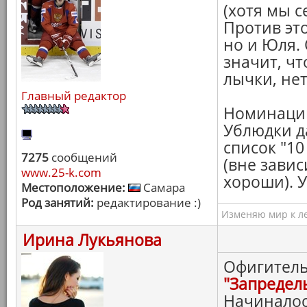
(хотя мы с
Против эт
но и Юля. 
значит, ч
лычки, нет
Главный редактор
Номинации
Ублюдки да
список "1
7275
сообщений
(вне завис
www.25-k.com
хороши). 
Местоположение:
Самара
Род занятий:
редактирование :)
Изменяю мир к ле
Ирина Лукьянова
Офигитель
"Запредел
Начиналос