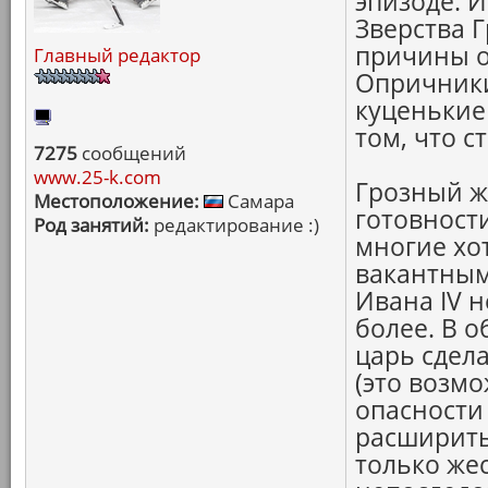
эпизоде. И
Зверства Г
причины о
Главный редактор
Опричники
куценькие
том, что с
7275
сообщений
www.25-k.com
Грозный ж
Местоположение:
Самара
готовност
Род занятий:
редактирование :)
многие хо
вакантным
Ивана IV 
более. В о
царь сдела
(это возмо
опасности 
расширить
только жес