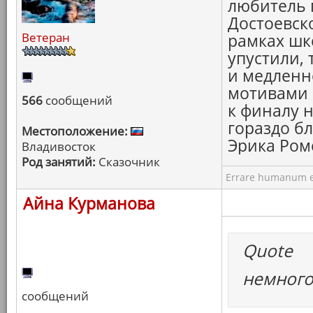
любитель 
Достоевско
Ветеран
рамках шк
упустили,
и медленн
мотивами 
566
сообщений
к финалу н
гораздо б
Местоположение:
Эрика Ром
Владивосток
Род занятий:
Сказочник
Errare humanum e
Айна Курманова
Quote
немного 
сообщений