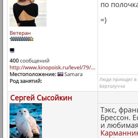
по полочка
=)
Ветеран
400
сообщений
http://www.kinopoisk.ru/level/79/...
Местоположение:
Samara
Люди приходят в к
Род занятий:
Бертолуччи
Сергей Сысойкин
Тэкс, фран
Брессон. 
и любимая
Карманни