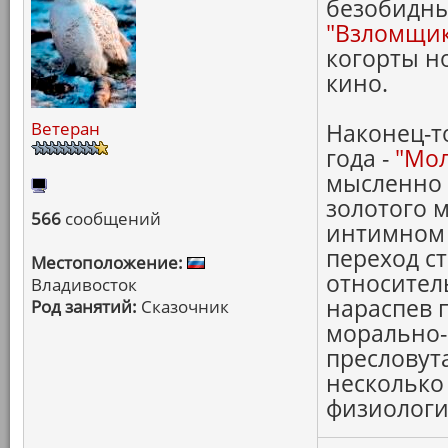
безобидны
"Взломщик
когорты н
кино.
Ветеран
Наконец-т
года -
"Мол
мысленно 
золотого 
566
сообщений
интимном м
переход с
Местоположение:
относител
Владивосток
нараспев 
Род занятий:
Сказочник
морально-
пресловут
несколько
физиологию