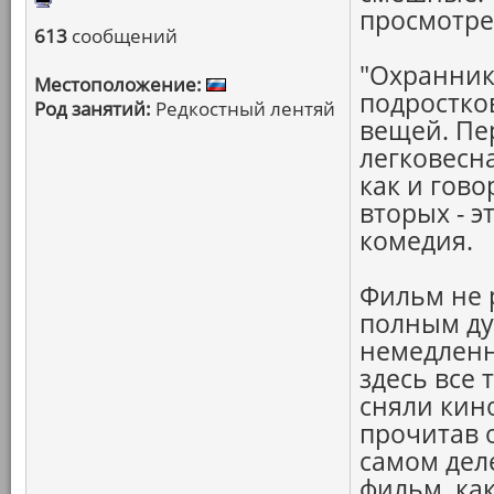
просмотре
613
сообщений
"Охранник"
Местоположение:
подростко
Род занятий:
Редкостный лентяй
вещей. Пер
легковесна
как и гов
вторых - э
комедия.
Фильм не 
полным ду
немедленно
здесь все 
сняли кино
прочитав о
самом деле
фильм, ка