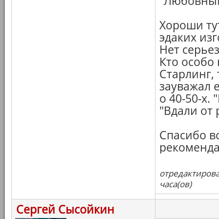
"Любовным
Хороши ту
эдаких изг
Нет серьез
Кто особо
Старлинг, 
зауважал 
о 40-50-х.
"Вдали от 
Спасибо вс
рекоменд
отредактирова
часа(ов)
Сергей Сысойкин