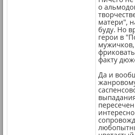
о альмодо
творчестве
матери", н
буду. Но в
герои в "П
мужичков, 
фриковаты 
факту дюже
Да и вооб
жанровому
саспенсов
выпадания
пересечен
интересно
сопровожд
любопытн