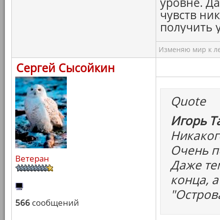
уровне. Да
чувств ни
получить 
Изменяю мир к ле
Сергей Сысойкин
Quote
Игорь Т
Никаког
Очень п
Ветеран
Даже те
конца, а
"Остров
566
сообщений