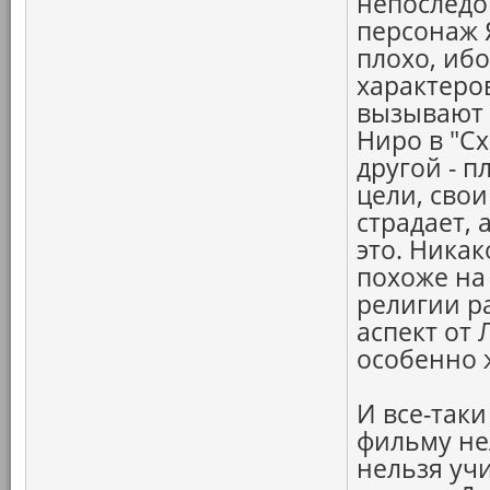
непоследо
персонаж Я
плохо, иб
характеров
вызывают 
Ниро в "С
другой - п
цели, свои
страдает, 
это. Ника
похоже на
религии ра
аспект от 
особенно 
И все-таки
фильму не
нельзя уч