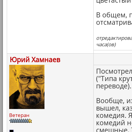
цветастый 
В общем, 
отсматрив
отредактирова
часа(ов)
Юрий Хамнаев
Посмотрел
("Типа кр
переводе).
Вообще, и
вышел, ка
комедия. Я
Ветеран
комедий н
смешные. 