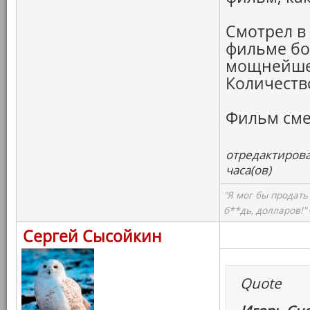
Смотрел в
фильме бо
мощнейше
Количество
Фильм сме
отредактирова
часа(ов)
"Я мог бы продать
б**дь, долларов!"
Сергей Сысойкин
Quote