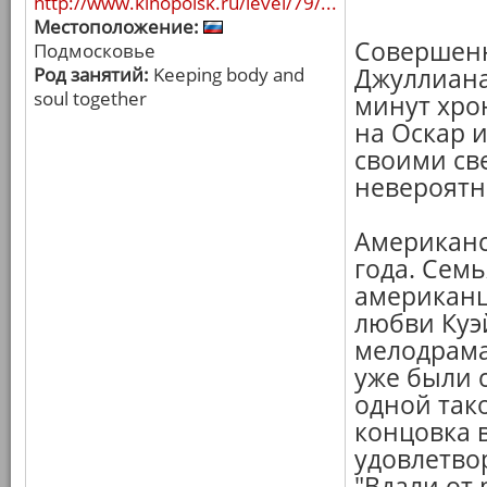
http://www.kinopoisk.ru/level/79/...
Местоположение:
Совершенн
Подмосковье
Род занятий:
Keeping body and
Джуллиана
soul together
минут хро
на Оскар 
своими св
невероятн
Американс
года. Сем
американц
любви Куэ
мелодрама
уже были с
одной так
концовка 
удовлетво
"Вдали от 