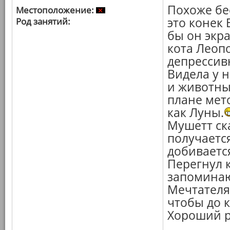
Похоже бе
Местоположение:
это конек 
Род занятий:
бы он экр
кота Леопо
депрессив
Видела у н
и животных
плане мет
как Луны.
Мушетт ска
получается
добиваетс
Перегнул 
запоминаю
Мечтателях
чтобы до 
Хороший р