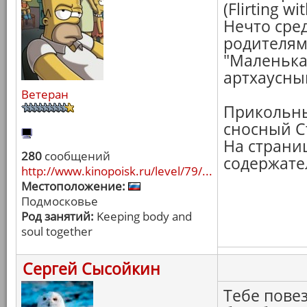
(Flirting wi
Нечто сре
родителям
"Маленькая
артхаусны
Ветеран
Прикольны
сносный С
На страни
280
сообщений
содержате
http://www.kinopoisk.ru/level/79/...
Местоположение:
Подмосковье
Род занятий:
Keeping body and
soul together
Сергей Сысойкин
Тебе повез