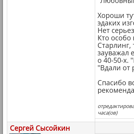
"Любовным
Хороши ту
эдаких изг
Нет серьез
Кто особо
Старлинг, 
зауважал 
о 40-50-х.
"Вдали от 
Спасибо вс
рекоменд
отредактирова
часа(ов)
Сергей Сысойкин