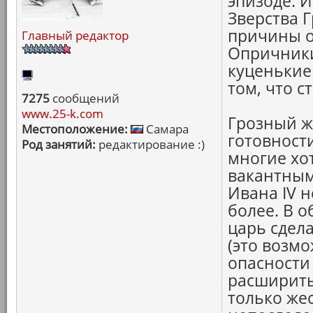
эпизоде. И
Зверства Г
причины о
Главный редактор
Опричники
куценькие
том, что с
7275
сообщений
www.25-k.com
Грозный ж
Местоположение:
Самара
готовност
Род занятий:
редактирование :)
многие хо
вакантным
Ивана IV 
более. В о
царь сдела
(это возмо
опасности 
расширить
только жес