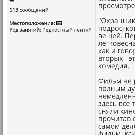
просмотре
613
сообщений
"Охранник"
Местоположение:
подростко
Род занятий:
Редкостный лентяй
вещей. Пер
легковесна
как и гов
вторых - э
комедия.
Фильм не 
полным ду
немедленно
здесь все 
сняли кино
прочитав о
самом деле
фильм, ка