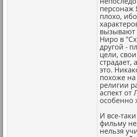
непоследо
персонаж Я
плохо, иб
характеров
вызывают 
Ниро в "С
другой - п
цели, свои
страдает, 
это. Ника
похоже на
религии ра
аспект от 
особенно 
И все-таки
фильму не
нельзя уч