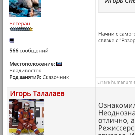
Игорь Сне
Ветеран
Начни с самог
связке с "Раз
566
сообщений
Местоположение:
Владивосток
Род занятий:
Сказочник
Errare humanum e
Игорь Талалаев
Ознакомил
Неоднозна
отлично, 
Режиссерс