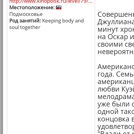
http://www.kinopoisk.ru/level/79/...
Местоположение:
Совершенн
Подмосковье
Род занятий:
Keeping body and
Джуллиана
soul together
минут хро
на Оскар 
своими св
невероятн
Американс
года. Сем
американц
любви Куэ
мелодрама
уже были с
одной так
концовка 
удовлетво
"Вдали от 