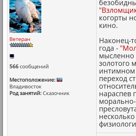
безобидны
"Взломщик
когорты н
кино.
Ветеран
Наконец-т
года -
"Мол
мысленно 
золотого 
566
сообщений
интимном м
переход с
Местоположение:
относител
Владивосток
нараспев 
Род занятий:
Сказочник
морально-
пресловут
несколько
физиологию