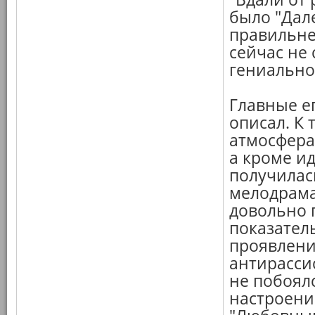
было "Дале
правильне
сейчас не 
гениально
Главные е
описал. К
атмосфера
а кроме и
получилас
мелодрама
довольно 
показател
проявлени
антирасси
не побоял
настроени