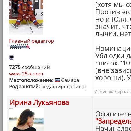
(хотя мы с
Против эт
но и Юля. 
значит, ч
лычки, нет
Главный редактор
Номинации
Ублюдки да
список "1
7275
сообщений
(вне завис
www.25-k.com
хороши). 
Местоположение:
Самара
Род занятий:
редактирование :)
Изменяю мир к ле
Ирина Лукьянова
Офигитель
"Запредел
Начиналос