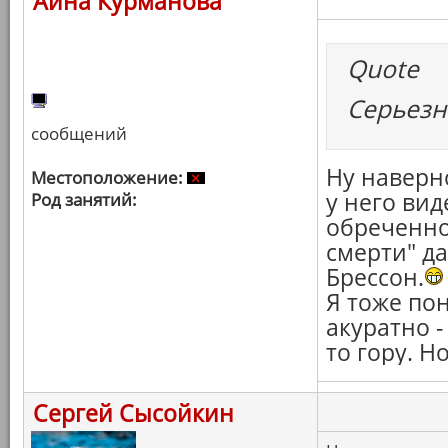
Айна Курманова
Quote
Серьезно
сообщений
Ну наверно
Местоположение:
у него вид
Род занятий:
обреченно
смерти" да
Брессон.
Я тоже пон
акуратно -
то гору. Но
Сергей Сысойкин