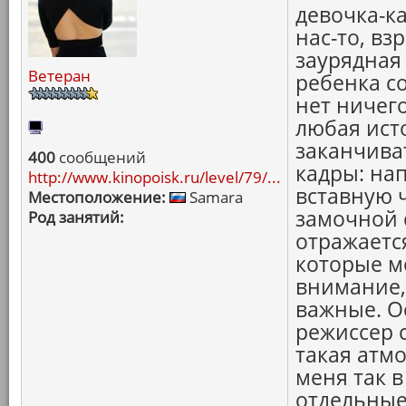
девочка-ка
нас-то, вз
заурядная 
Ветеран
ребенка с
нет ничег
любая ист
заканчива
400
сообщений
кадры: нап
http://www.kinopoisk.ru/level/79/...
вставную ч
Местоположение:
Samara
замочной 
Род занятий:
отражается
которые м
внимание,
важные. О
режиссер 
такая атмо
меня так 
отдельные 