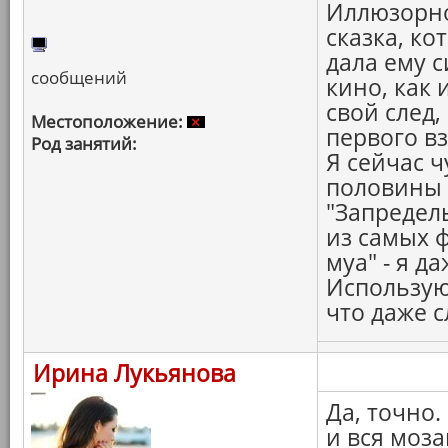
Иллюзорно
сказка, ко
дала ему 
сообщений
кино, как 
свой след,
Местоположение:
первого вз
Род занятий:
Я сейчас ч
половины н
"Запредел
из самых ф
муа" - я д
Использую,
что даже с
Ирина Лукьянова
Да, точно.
и вся моза