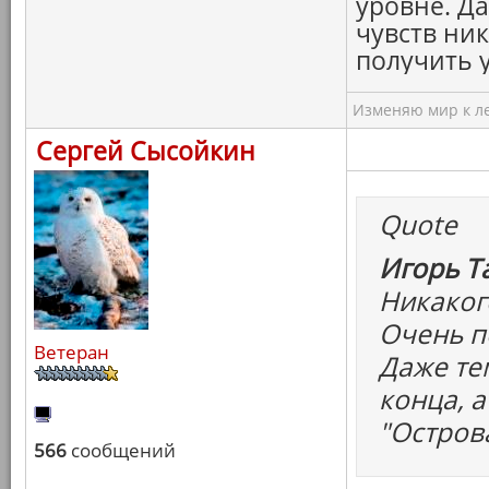
уровне. Да
чувств ни
получить 
Изменяю мир к ле
Сергей Сысойкин
Quote
Игорь Т
Никаког
Очень п
Ветеран
Даже те
конца, а
"Остров
566
сообщений