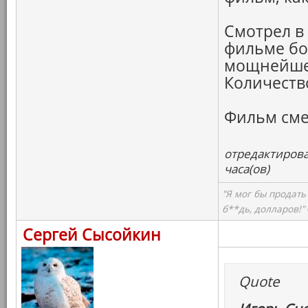
Смотрел в
фильме бо
мощнейше
Количество
Фильм сме
отредактирова
часа(ов)
"Я мог бы продать
б**дь, долларов!"
Сергей Сысойкин
Quote