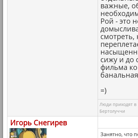
важные, о
необходим
Рой - это 
домыслива
смотреть, 
переплета
насыщенны
сижу и до 
фильма ко
банальная
=)
Люди приходят в к
Бертолуччи
Игорь Снегирев
Занятно, что 