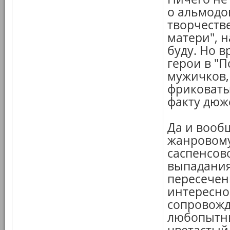
о альмодо
творчестве
матери", н
буду. Но в
герои в "П
мужичков, 
фриковаты 
факту дюже
Да и вооб
жанровому
саспенсов
выпадания
пересечен
интересно
сопровожд
любопытн