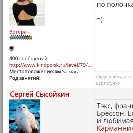
по полочка
=)
Ветеран
400
сообщений
http://www.kinopoisk.ru/level/79/...
Местоположение:
Samara
Люди приходят в к
Род занятий:
Бертолуччи
Сергей Сысойкин
Тэкс, фран
Брессон. 
и любимая
Карманни