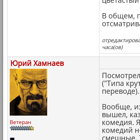
цветастый 
В общем, 
отсматрив
отредактирова
часа(ов)
Юрий Хамнаев
Посмотрел
("Типа кр
переводе).
Вообще, и
вышел, ка
комедия. Я
Ветеран
комедий н
смешные. 