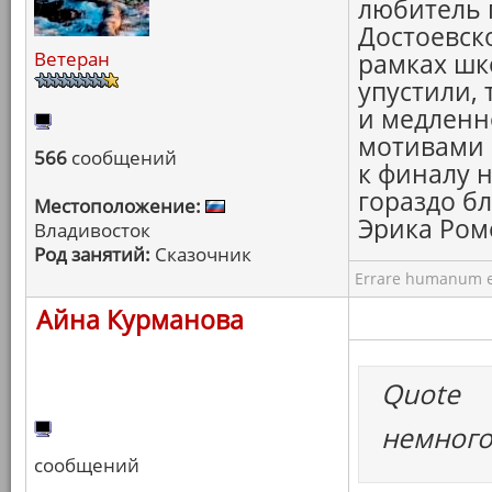
любитель 
Достоевско
Ветеран
рамках шк
упустили,
и медленн
мотивами 
566
сообщений
к финалу н
гораздо б
Местоположение:
Эрика Ром
Владивосток
Род занятий:
Сказочник
Errare humanum e
Айна Курманова
Quote
немного 
сообщений