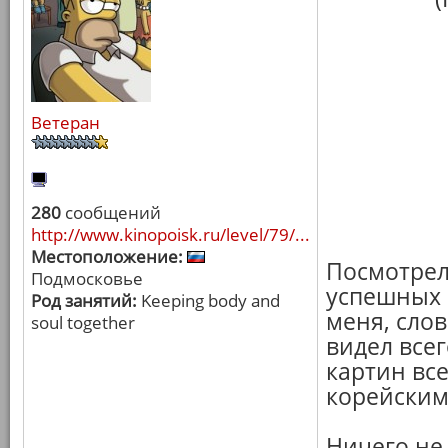
Ветеран
280
сообщений
http://www.kinopoisk.ru/level/79/...
Местоположение:
Посмотрел
Подмосковье
успешных 
Род занятий:
Keeping body and
меня, слов
soul together
видел все
картин все
корейским 
Ничего не 