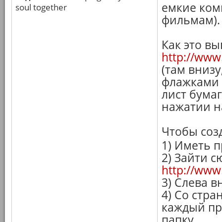
емкие ком
soul together
фильмам).
Как это вы
http://www
(там внизу
флажками 
лист бума
нажатии н
Чтобы созд
1) Иметь 
2) Зайти с
http://www.
3) Слева в
4) Со стр
каждый пр
папку