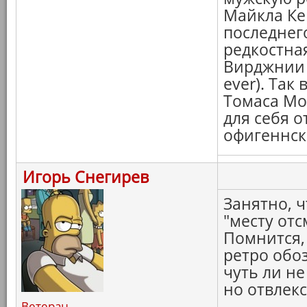
Майкла Кей
последнег
редкостная
Вирджнии 
ever). Так
Томаса Мор
для себя о
офигеннск
Игорь Снегирев
Занятно, ч
"месту отс
Помнится, 
ретро обоз
чуть ли н
но отвлекс
Ветеран