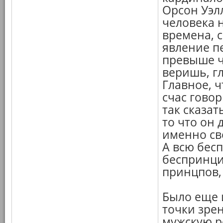
Орсон Уэлл
человека н
времена, 
явление п
превыше ч
веришь, г
Главное, ч
счас говор
так сказат
то что он 
именно св
А всю бес
беспринци
принцпов,
Было еще 
точки зрен
мужскую р