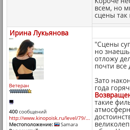
Короче не
всем, но 
сцены так
Ирина Лукьянова
"Сцены су
но знаешь,
отложу дел
почти все 
Зато нако
Ветеран
года горя
Возвращен
такие фил
атмосферн
400
сообщений
достоинст
http://www.kinopoisk.ru/level/79/...
великолеп
Местоположение:
Samara