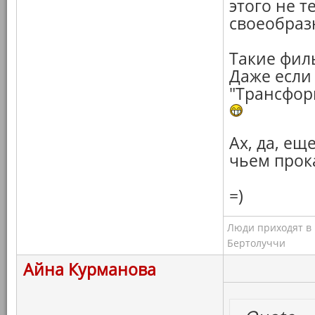
этого не т
своеобраз
Такие фил
Даже если 
"Трансфор
Ах, да, ещ
чьем прок
=)
Люди приходят в к
Бертолуччи
Айна Курманова