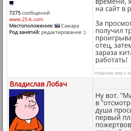
времени, 
на сайт в 
7275
сообщений
www.25-k.com
За просмот
Местоположение:
Самара
получил тр
Род занятий:
редактирование :)
проигрыва
отец, затем
зараза ки
работать!
Изменяю мир к ле
Владислав Лобач
Ну вот. "
в "отсмотр
душа прос
первый пл
пожертвов