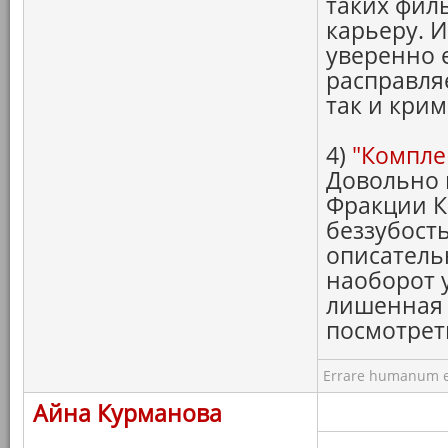
таких фил
карьеру. И
уверенно 
расправля
так и кри
4)
"Компле
Довольно 
Фракции К
беззубост
описатель
наоборот 
лишенная 
посмотре
Errare humanum e
Айна Курманова