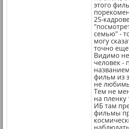
этого филь
порекомен
25-кадрове
"посмотре
семью" - 
могу сказа
точно еще 
Видимо не
человек - 
названием
фильм из 
не любимы
Тем не мен
на пленку 
ИБ там пре
фильмы про
космическ
наблюдать