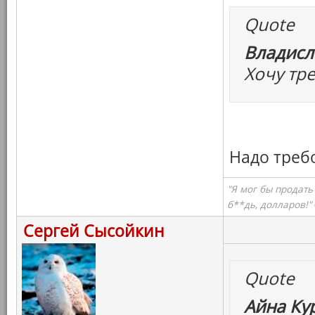
Quote
Владисл
Хочу тр
Надо треб
"Я мог бы продать
б**дь, долларов!"
Сергей Сысойкин
Quote
Айна Ку