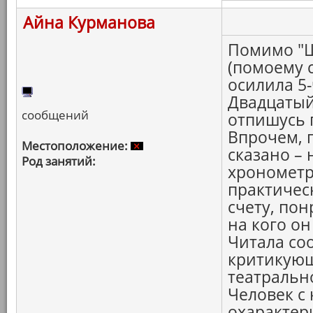
Айна Курманова
Помимо "Ш
(помоему 
осилила 5
Двадцатый 
сообщений
отпишусь 
Впрочем, 
Местоположение:
сказано –
Род занятий:
хронометр
практичес
счету, по
на кого о
Читала со
критикующ
театральн
Человек с
охарактери