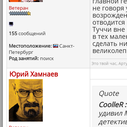
главной г
не говоря 
Ветеран
возрожден
отводится 
Туччи вне
155
сообщений
в тех мал
сделать ни
Местоположение:
Санкт-
великолеп
Петербург
Род занятий:
поиск
Это твой час, Арт
Юрий Хамнаев
Quote
CoolleR :
удивил 
детектив