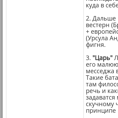
куда в себе
2. Дальше
вестерн (
+ европей
(Урсула А
фигня.
3.
"Царь"
Л
его малюю
месседжа в
Такие бата
там филос
речь и ка
задаватся 
скучному 
принципе 