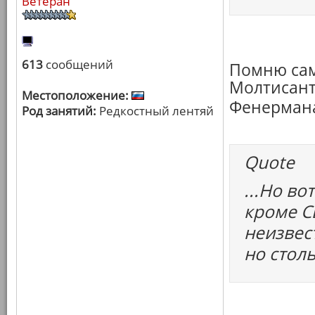
Ветеран
613
сообщений
Помню сам
Молтисант
Местоположение:
Фенерман
Род занятий:
Редкостный лентяй
Quote
...Но во
кроме С
неизвес
но столь