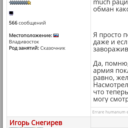
much рац
обман како
566
сообщений
Я просто 
Местоположение:
даже и есл
Владивосток
Род занятий:
Сказочник
заворажив
Да, помню,
армия пок
равно, же
Насмотрелс
что тепер
могу смотр
Errare humanum e
Игорь Снегирев