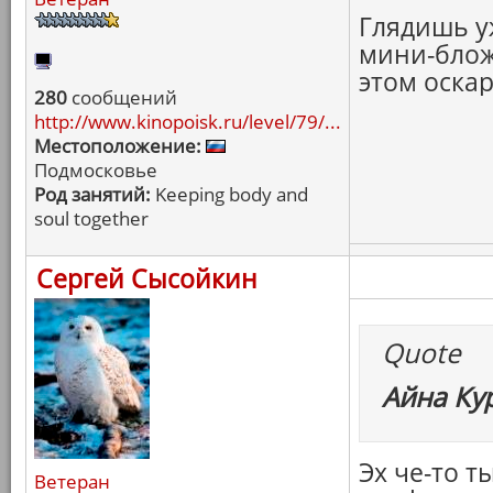
Глядишь у
мини-блож
этом оска
280
сообщений
http://www.kinopoisk.ru/level/79/...
Местоположение:
Подмосковье
Род занятий:
Keeping body and
soul together
Сергей Сысойкин
Quote
Айна Ку
Эх че-то т
Ветеран