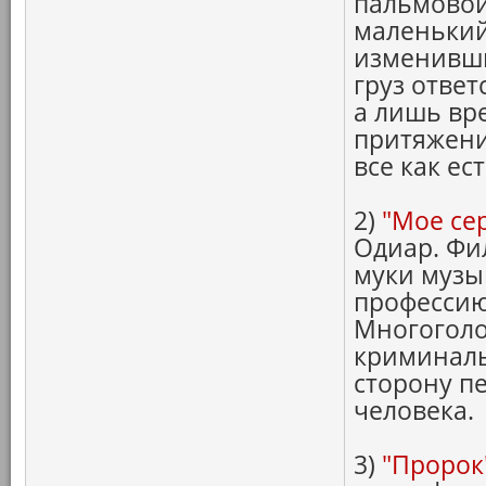
пальмовой
маленький
изменивши
груз ответ
а лишь вр
притяжени
все как ест
2)
"Мое се
Одиар. Фи
муки музы
профессию
Многоголо
криминаль
сторону п
человека.
3)
"Пророк