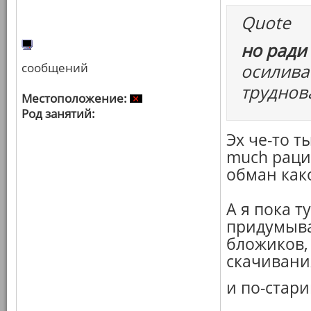
Quote
но ради
сообщений
осилива
труднов
Местоположение:
Род занятий:
Эх че-то т
much рац
обман како
А я пока т
придумыва
бложиков,
скачивани
и по-стари