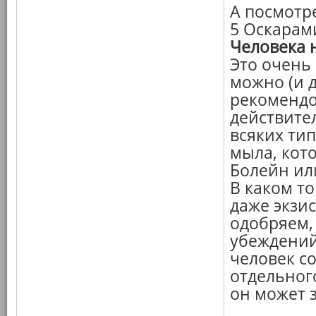
А посмотр
5 Оскарами
Человека 
Это очень
можно (и 
рекомендо
действите
всяких ти
мыла, кот
Болейн или
В каком то
даже экзи
одобряем,
убеждений
человек со
отдельног
он может з