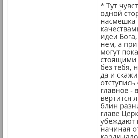
* Тут чувс
одной стор
насмешка 
качествами
идеи Бога,
нем, а пр
могут пок
стоящими 
без тебя, 
да и скажи
отступись
главное - 
вертится л
блин разни
главе Церк
убеждают г
начиная о
кардинало