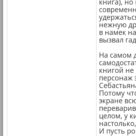
книга), но
современн
удержатьс
нежную др
в намек на
вызвал гад
На самом д
самодоста
книгой не 
персонаж 
Себастьян
Потому чт
экране всю
переварив
целом, у к
настолько
И пусть ро