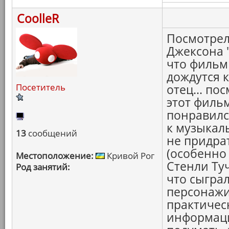
CoolleR
Посмотрел
Джексона 
что фильм 
дождутся 
Посетитель
отец... по
этот филь
понравилс
к музыкал
13
сообщений
не придра
(особенно
Местоположение:
Кривой Рог
Стенли Ту
Род занятий:
что сыграл 
персонажи.
практичес
информация