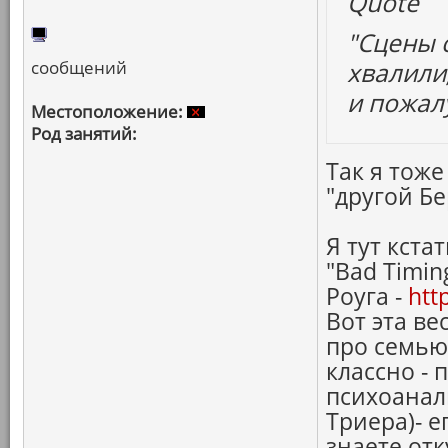
Quote
"Сцены 
сообщений
хвалили,
и пожал
Местоположение:
Род занятий:
Так я тоже
"другой Б
Я тут кста
"Bad Timin
Роуга -
htt
Вот эта ве
про семью
классно -
психоанал
Триера)- е
знаете от