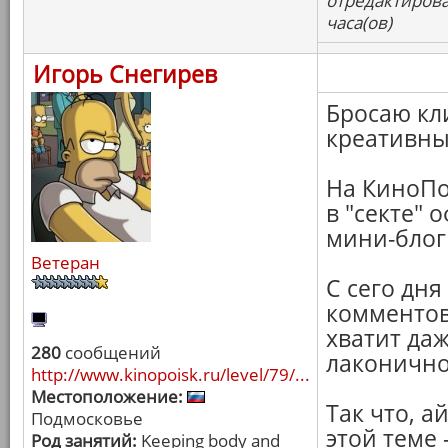
отредактирова
часа(ов)
Игорь Снегирев
Бросаю кл
креативны
На КиноПо
в "секте" 
мини-блог
Ветеран
С сего дня
комментов 
хватит даж
280
сообщений
лаконично
http://www.kinopoisk.ru/level/79/...
Местоположение:
Так что, а
Подмосковье
этой теме 
Род занятий:
Keeping body and