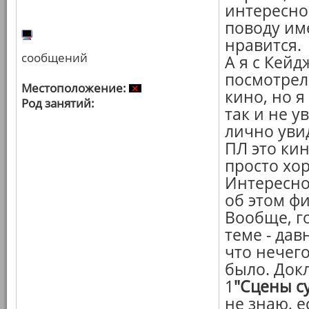
интересно
поводу им
нравится.
сообщений
А я с Кейд
посмотрел
Местоположение:
кино, но я
Род занятий:
так и не у
лично увид
ПЛ это кин
просто хо
Интересно
об этом ф
Вообще, го
теме - дав
что нечего
было. Док
1
"Сцены с
не знаю, е