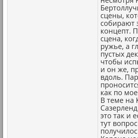
несмотря 
Бертоллучи
сцены, ко
собирают 
концепт. П
сцена, ко
ружье, а 
пустых дек
чтобы исп
и он же, п
вдоль. Па
проносится
как по мое
В теме на 
Сазерленд
это так и 
тут вопрос
получилос