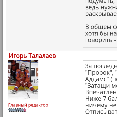
подумать,
ведь нужн
раскрывае
В общем ф
хотя бы на
говорить -
Игорь Талалаев
За последн
"Пророк",
Аддамс" (п
"Затащи ме
Впечатлен
Ниже 7 бал
ничему не 
Главный редактор
Отписыват