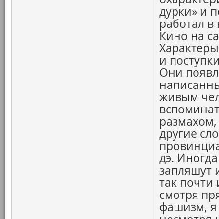
дурки» и п
работал в 
Кино на с
Характеры
и поступк
Они появл
написанны
живым чел
вспоминат
размахом,
другие сл
провинциал
дэ. Иногда
запляшут и
так почти 
смотря пр
фашизм, я 