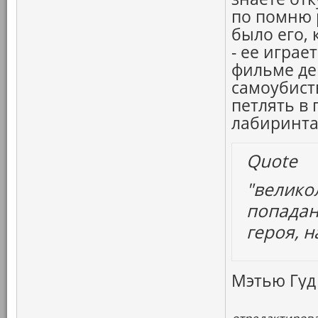
по помню 
было его, 
- ее играе
фильме де
самоубист
петлять в
лабиринта
Quote
"велико
попадан
героя, н
Мэтью Гуд 