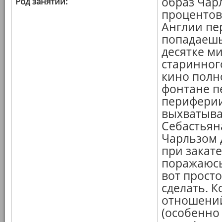
образ Чарл
Род занятий:
процентов
Англии пе
попадаешь
десятке ми
старинного
кино полн
фонтане п
периферии
выхватыва
Себастьяна
Чарльзом 
при закате
поражаюсь,
вот прост
сделать. 
отношений
(особенно