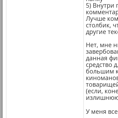
5) Внутри
комментари
Лучше ком
столбик, 
другие те
Нет, мне 
завербова
данная фи
средство 
большим к
киноманов
товарищей
(если, кон
излишнюю 
У меня вс