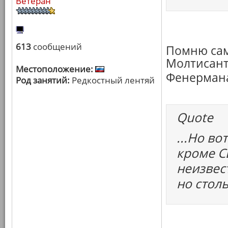
Ветеран
613
сообщений
Помню сам
Молтисант
Местоположение:
Фенерман
Род занятий:
Редкостный лентяй
Quote
...Но во
кроме С
неизвес
но столь