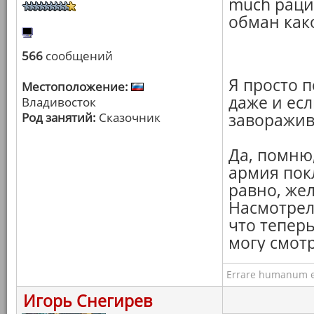
much рац
обман како
566
сообщений
Я просто 
Местоположение:
даже и есл
Владивосток
Род занятий:
Сказочник
заворажив
Да, помню,
армия пок
равно, же
Насмотрелс
что тепер
могу смотр
Errare humanum e
Игорь Снегирев