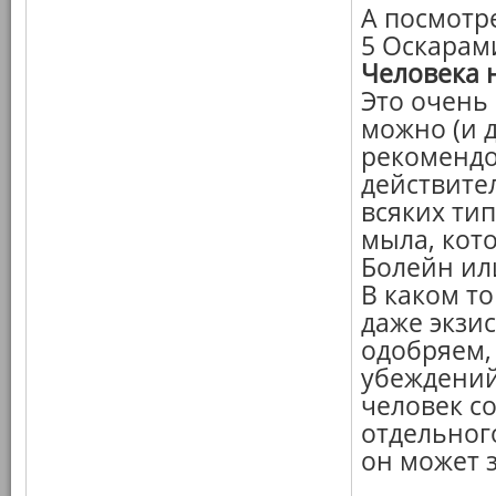
А посмотр
5 Оскарами
Человека 
Это очень
можно (и 
рекомендо
действите
всяких ти
мыла, кот
Болейн или
В каком то
даже экзи
одобряем,
убеждений
человек со
отдельног
он может з