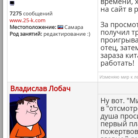
времени, 
на сайт в 
7275
сообщений
www.25-k.com
За просмот
Местоположение:
Самара
получил тр
Род занятий:
редактирование :)
проигрыва
отец, затем
зараза ки
работать!
Изменяю мир к ле
Владислав Лобач
Ну вот. "
в "отсмотр
душа прос
первый пл
пожертвов