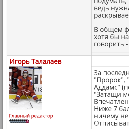
подумать,
ведь нужн
раскрывае
В общем ф
хотя бы на
говорить -
Игорь Талалаев
За последн
"Пророк",
Аддамс" (п
"Затащи ме
Впечатлен
Ниже 7 бал
ничему не 
Главный редактор
Отписыват