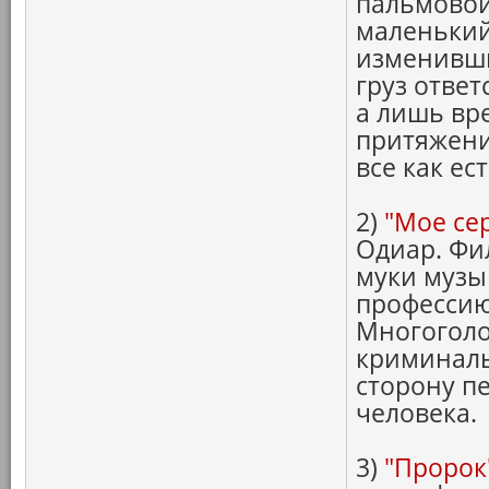
пальмовой
маленький
изменивши
груз ответ
а лишь вр
притяжени
все как ест
2)
"Мое се
Одиар. Фи
муки музы
профессию
Многоголо
криминаль
сторону п
человека.
3)
"Пророк