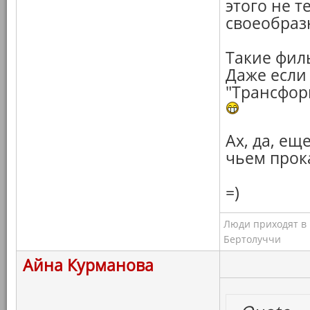
этого не т
своеобраз
Такие фил
Даже если 
"Трансфор
Ах, да, ещ
чьем прок
=)
Люди приходят в к
Бертолуччи
Айна Курманова