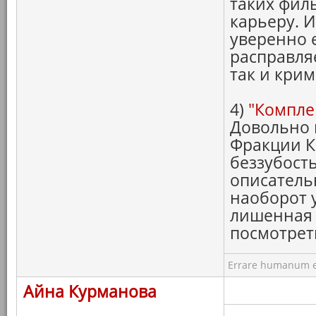
таких фил
карьеру. И
уверенно 
расправля
так и кри
4)
"Компле
Довольно 
Фракции К
беззубост
описатель
наоборот 
лишенная 
посмотре
Errare humanum e
Айна Курманова