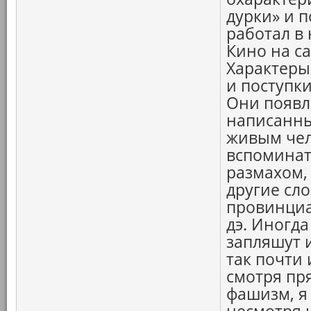
дурки» и п
работал в 
Кино на с
Характеры
и поступк
Они появл
написанны
живым чел
вспоминат
размахом,
другие сл
провинциал
дэ. Иногда
запляшут и
так почти 
смотря пр
фашизм, я 