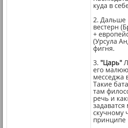
куда в себе
2. Дальше
вестерн (
+ европей
(Урсула А
фигня.
3.
"Царь"
Л
его малюю
месседжа в
Такие бата
там филос
речь и ка
задаватся 
скучному 
принципе 