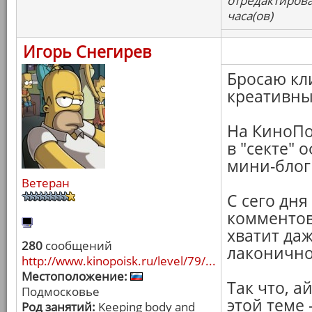
отредактирова
часа(ов)
Игорь Снегирев
Бросаю кл
креативны
На КиноПо
в "секте" 
мини-блог
Ветеран
С сего дня
комментов 
хватит даж
280
сообщений
лаконично
http://www.kinopoisk.ru/level/79/...
Местоположение:
Так что, а
Подмосковье
этой теме 
Род занятий:
Keeping body and