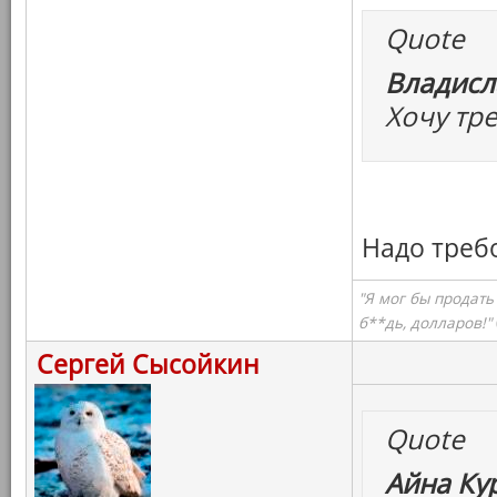
Quote
Владисл
Хочу тр
Надо треб
"Я мог бы продать
б**дь, долларов!"
Сергей Сысойкин
Quote
Айна Ку