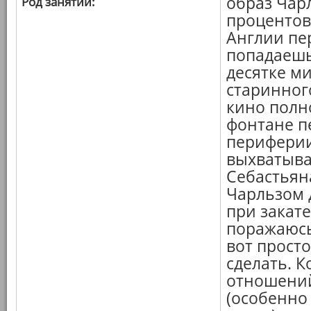
образ Чарл
Род занятий:
процентов
Англии пе
попадаешь
десятке ми
старинного
кино полн
фонтане п
периферии
выхватыва
Себастьяна
Чарльзом 
при закате
поражаюсь,
вот прост
сделать. 
отношений
(особенно