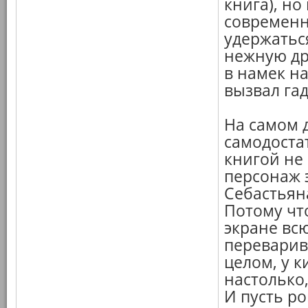
книга), но
современн
удержатьс
нежную др
в намек на
вызвал гад
На самом д
самодоста
книгой не 
персонаж 
Себастьян
Потому чт
экране всю
переварив
целом, у к
настолько
И пусть ро