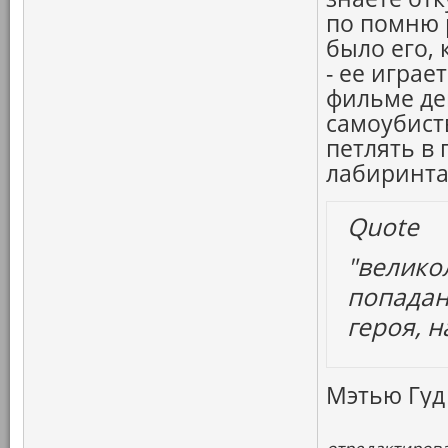
по помню 
было его, 
- ее играе
фильме де
самоубист
петлять в
лабиринта
Quote
"велико
попадан
героя, н
Мэтью Гуд 