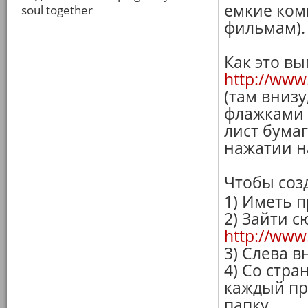
емкие ком
soul together
фильмам).
Как это вы
http://www
(там внизу
флажками 
лист бума
нажатии н
Чтобы созд
1) Иметь 
2) Зайти с
http://www.
3) Слева в
4) Со стр
каждый пр
папку