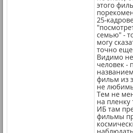
этого филь
порекомен
25-кадрове
"посмотре
семью" - 
могу сказа
точно еще 
Видимо не
человек - 
названием
фильм из 
не любимы
Тем не мен
на пленку 
ИБ там пре
фильмы про
космическ
наблюдать