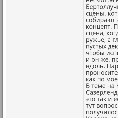
несмотря 
Бертоллучи
сцены, ко
собирают 
концепт. П
сцена, ко
ружье, а 
пустых дек
чтобы исп
и он же, п
вдоль. Па
проносится
как по мое
В теме на 
Сазерленд
это так и 
тут вопрос
получилос