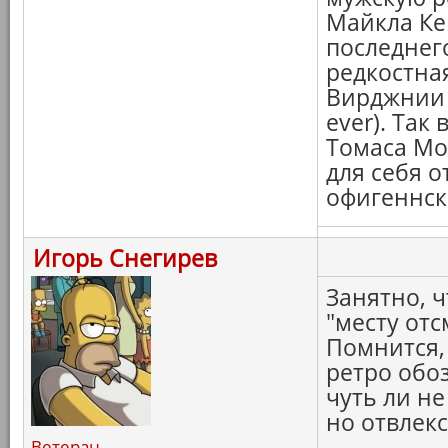
Майкла Кей
последнег
редкостная
Вирджнии 
ever). Так
Томаса Мор
для себя о
офигеннск
Игорь Снегирев
Занятно, ч
"месту отс
Помнится, 
ретро обоз
чуть ли н
но отвлекс
Ветеран