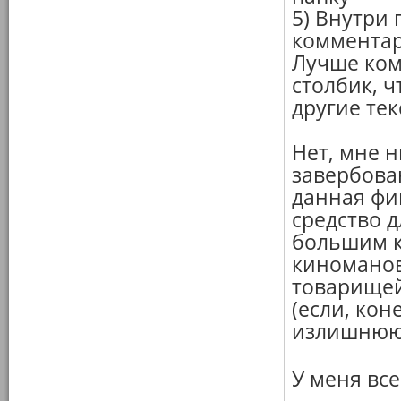
5) Внутри
комментари
Лучше ком
столбик, 
другие те
Нет, мне 
завербова
данная фи
средство 
большим к
киноманов
товарищей
(если, кон
излишнюю 
У меня вс