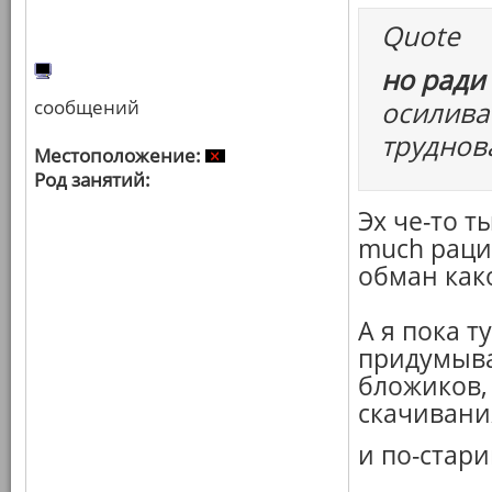
Quote
но ради
сообщений
осилива
труднов
Местоположение:
Род занятий:
Эх че-то т
much рац
обман како
А я пока т
придумыва
бложиков,
скачивани
и по-стари