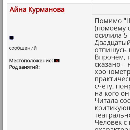
Айна Курманова
Помимо "Ш
(помоему 
осилила 5
Двадцатый 
сообщений
отпишусь 
Впрочем, 
Местоположение:
сказано –
Род занятий:
хронометр
практичес
счету, по
на кого о
Читала со
критикующ
театральн
Человек с
охарактери