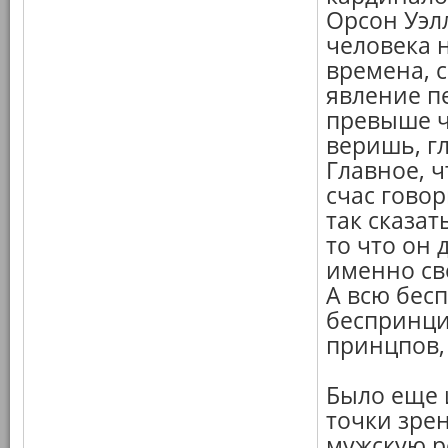
Орсон Уэлл
человека н
времена, 
явление п
превыше ч
веришь, г
Главное, ч
счас говор
так сказат
то что он 
именно св
А всю бес
беспринци
принцпов,
Было еще 
точки зрен
мужскую р