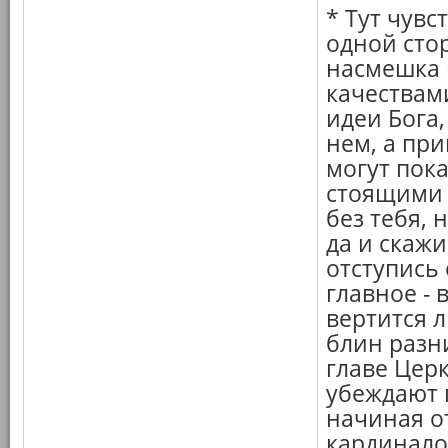
* Тут чувс
одной стор
насмешка 
качествами
идеи Бога,
нем, а пр
могут пок
стоящими 
без тебя, 
да и скажи
отступись
главное - 
вертится л
блин разни
главе Церк
убеждают г
начиная о
кардинало