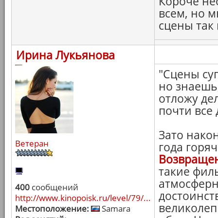
Короче не
всем, но 
сцены так
Ирина Лукьянова
"Сцены су
но знаешь,
отложу дел
почти все 
Зато нако
Ветеран
года горя
Возвращен
такие фил
атмосферн
400
сообщений
достоинст
http://www.kinopoisk.ru/level/79/...
великолеп
Местоположение:
Samara