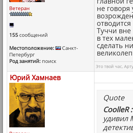
главной г
не говоря 
Ветеран
возрожден
отводится 
Туччи вне
155
сообщений
в тех мал
сделать ни
Местоположение:
Санкт-
великолеп
Петербург
Род занятий:
поиск
Это твой час, Арт
Юрий Хамнаев
Quote
CoolleR :
удивил 
детектив