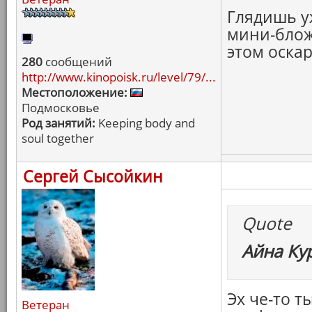
Глядишь у
мини-блож
этом оска
280
сообщений
http://www.kinopoisk.ru/level/79/...
Местоположение:
Подмосковье
Род занятий:
Keeping body and
soul together
Сергей Сысойкин
Quote
Айна Ку
Эх че-то т
Ветеран