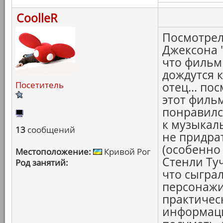
CoolleR
Посмотрел
Джексона 
что фильм 
дождутся 
Посетитель
отец... по
этот филь
понравилс
к музыкал
13
сообщений
не придра
(особенно
Местоположение:
Кривой Рог
Стенли Ту
Род занятий:
что сыграл 
персонажи.
практичес
информация