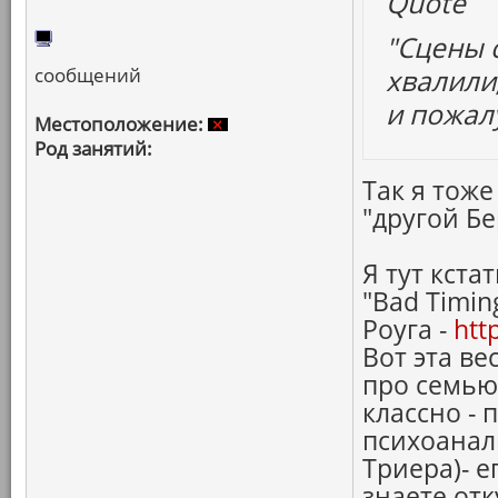
Quote
"Сцены 
сообщений
хвалили,
и пожал
Местоположение:
Род занятий:
Так я тоже
"другой Б
Я тут кста
"Bad Timin
Роуга -
htt
Вот эта ве
про семью
классно -
психоанал
Триера)- е
знаете от