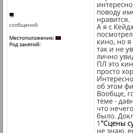
интересно
поводу им
нравится.
сообщений
А я с Кейд
посмотрел
Местоположение:
кино, но я
Род занятий:
так и не у
лично увид
ПЛ это кин
просто хо
Интересно
об этом ф
Вообще, го
теме - дав
что нечего
было. Док
1
"Сцены с
не знаю, е