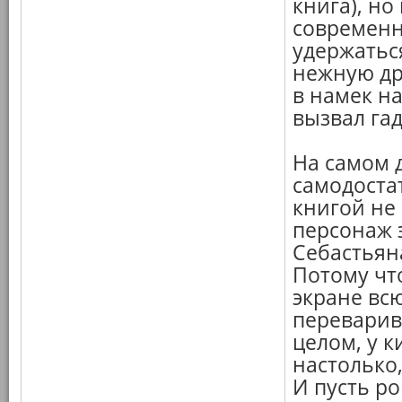
книга), но
современн
удержатьс
нежную др
в намек на
вызвал гад
На самом д
самодоста
книгой не 
персонаж 
Себастьян
Потому чт
экране всю
переварив
целом, у к
настолько
И пусть ро