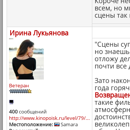
Короче не
всем, но 
сцены так
Ирина Лукьянова
"Сцены су
но знаешь,
отложу дел
почти все 
Зато нако
Ветеран
года горя
Возвращен
такие фил
атмосферн
400
сообщений
достоинст
http://www.kinopoisk.ru/level/79/...
великолеп
Местоположение:
Samara