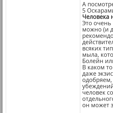
А посмотр
5 Оскарами
Человека 
Это очень
можно (и 
рекомендо
действите
всяких ти
мыла, кот
Болейн или
В каком то
даже экзи
одобряем,
убеждений
человек со
отдельног
он может з