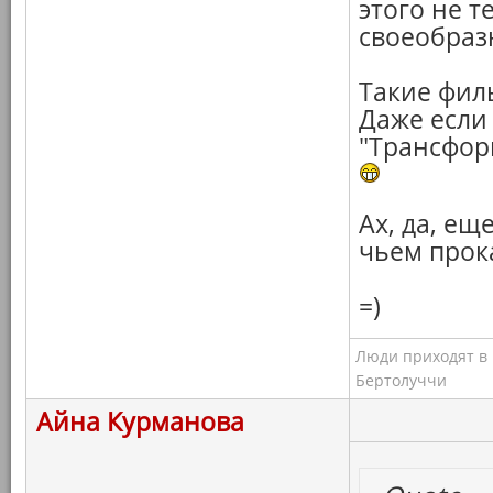
этого не т
своеобраз
Такие фил
Даже если 
"Трансфор
Ах, да, ещ
чьем прок
=)
Люди приходят в к
Бертолуччи
Айна Курманова