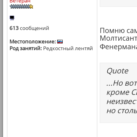
Ветеран
613
сообщений
Помню сам
Молтисант
Местоположение:
Фенерман
Род занятий:
Редкостный лентяй
Quote
...Но во
кроме С
неизвес
но столь