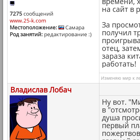
времени, 
на сайт в 
7275
сообщений
www.25-k.com
За просмот
Местоположение:
Самара
получил тр
Род занятий:
редактирование :)
проигрыва
отец, затем
зараза ки
работать!
Изменяю мир к ле
Владислав Лобач
Ну вот. "
в "отсмотр
душа прос
первый пл
пожертвов