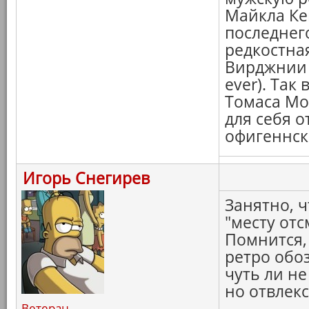
Майкла Кей
последнег
редкостная
Вирджнии 
ever). Так
Томаса Мор
для себя о
офигеннск
Игорь Снегирев
Занятно, ч
"месту отс
Помнится, 
ретро обоз
чуть ли н
но отвлекс
Ветеран