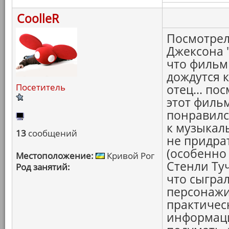
CoolleR
Посмотрел
Джексона 
что фильм 
дождутся 
Посетитель
отец... по
этот филь
понравилс
к музыкал
13
сообщений
не придра
(особенно
Местоположение:
Кривой Рог
Стенли Ту
Род занятий:
что сыграл 
персонажи.
практичес
информация