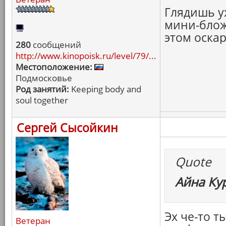
Глядишь у
мини-блож
этом оска
280
сообщений
http://www.kinopoisk.ru/level/79/...
Местоположение:
Подмосковье
Род занятий:
Keeping body and
soul together
Сергей Сысойкин
Quote
Айна Ку
Эх че-то т
Ветеран