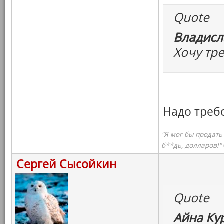
Quote
Владисл
Хочу тр
Надо треб
"Я мог бы продать
б**дь, долларов!"
Сергей Сысойкин
Quote
Айна Ку