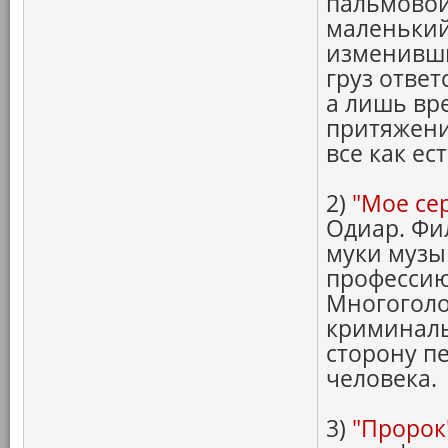
пальмовой
маленький
изменивши
груз ответ
а лишь вр
притяжени
все как ест
2)
"Мое се
Одиар. Фи
муки музы
профессию
Многоголо
криминаль
сторону п
человека.
3)
"Пророк