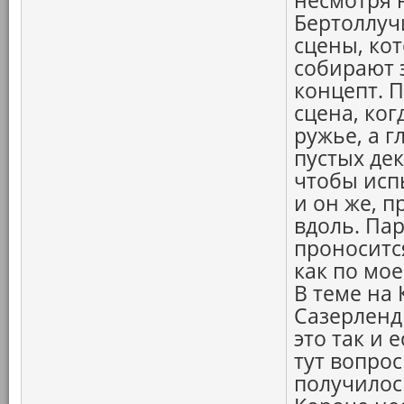
несмотря 
Бертоллучи
сцены, ко
собирают 
концепт. П
сцена, ко
ружье, а 
пустых дек
чтобы исп
и он же, п
вдоль. Па
проносится
как по мое
В теме на 
Сазерленд
это так и 
тут вопрос
получилос