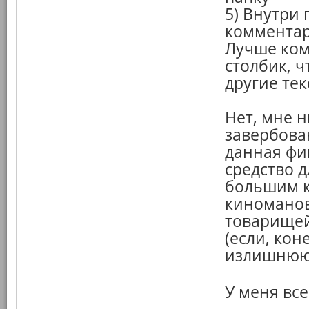
5) Внутри
комментари
Лучше ком
столбик, 
другие те
Нет, мне 
завербова
данная фи
средство 
большим к
киноманов
товарищей
(если, кон
излишнюю 
У меня вс