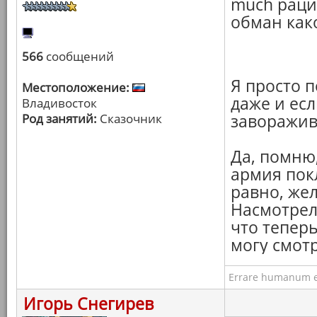
much рац
обман како
566
сообщений
Я просто 
Местоположение:
даже и есл
Владивосток
Род занятий:
Сказочник
заворажив
Да, помню,
армия пок
равно, же
Насмотрелс
что тепер
могу смотр
Errare humanum e
Игорь Снегирев