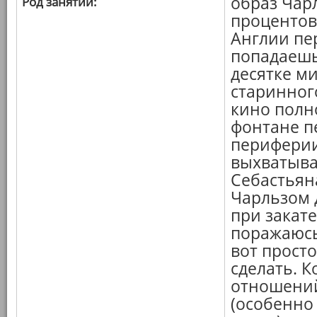
образ Чарл
Род занятий:
процентов
Англии пе
попадаешь
десятке ми
старинного
кино полн
фонтане п
периферии
выхватыва
Себастьяна
Чарльзом 
при закате
поражаюсь,
вот прост
сделать. 
отношений
(особенно