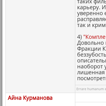
таких фил
карьеру. И
уверенно 
расправля
так и кри
4)
"Компле
Довольно 
Фракции К
беззубост
описатель
наоборот 
лишенная 
посмотре
Errare humanum e
Айна Курманова