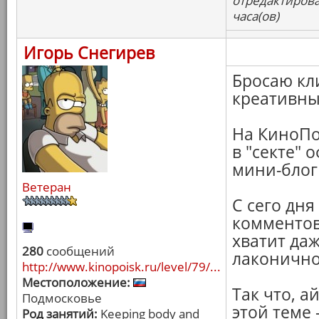
отредактирова
часа(ов)
Игорь Снегирев
Бросаю кл
креативны
На КиноПо
в "секте" 
мини-блог
Ветеран
С сего дня
комментов 
хватит даж
280
сообщений
лаконично
http://www.kinopoisk.ru/level/79/...
Местоположение:
Так что, а
Подмосковье
этой теме 
Род занятий:
Keeping body and