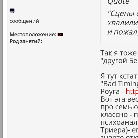
Quote
"Сцены 
сообщений
хвалили,
и пожал
Местоположение:
Род занятий:
Так я тоже
"другой Б
Я тут кста
"Bad Timin
Роуга -
htt
Вот эта ве
про семью
классно -
психоанал
Триера)- е
знаете от