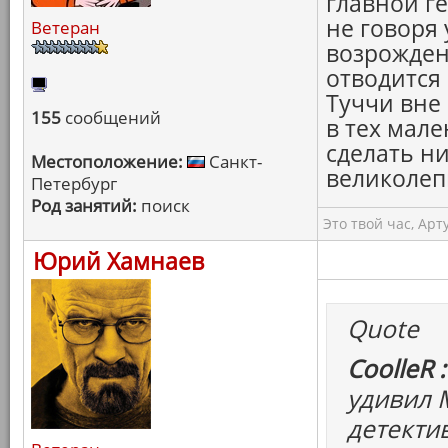
главной г
не говоря 
Ветеран
возрожден
отводится 
Туччи вне
155
сообщений
в тех мал
сделать ни
Местоположение:
Санкт-
великолеп
Петербург
Род занятий:
поиск
Это твой час, Арт
Юрий Хамнаев
Quote
CoolleR :
удивил 
детектив