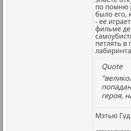
по помню 
было его, 
- ее играе
фильме де
самоубист
петлять в
лабиринта
Quote
"велико
попадан
героя, н
Мэтью Гуд 