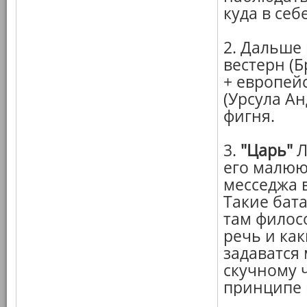
куда в себе
2. Дальше
вестерн (
+ европей
(Урсула А
фигня.
3.
"Царь"
Л
его малюю
месседжа в
Такие бата
там филос
речь и ка
задаватся 
скучному 
принципе 