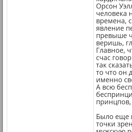
Орсон Уэлл
человека н
времена, 
явление п
превыше ч
веришь, г
Главное, ч
счас говор
так сказат
то что он 
именно св
А всю бес
беспринци
принцпов,
Было еще 
точки зрен
мужскую р