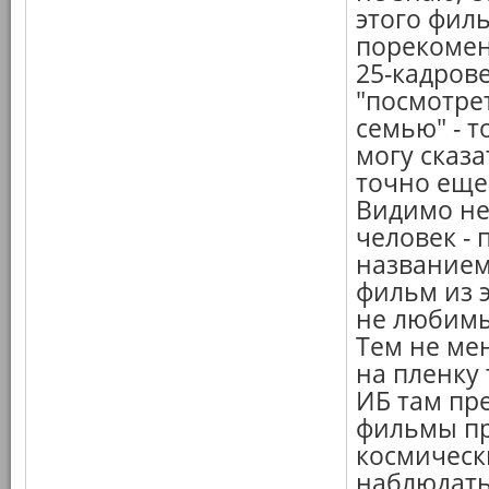
этого филь
порекомен
25-кадрове
"посмотре
семью" - 
могу сказа
точно еще 
Видимо не
человек - 
названием
фильм из 
не любимы
Тем не мен
на пленку 
ИБ там пре
фильмы про
космическ
наблюдать