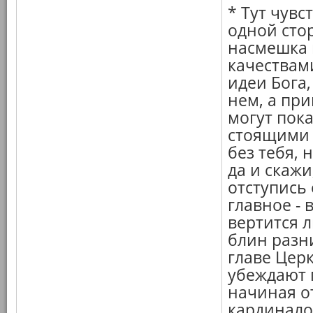
* Тут чувс
одной стор
насмешка 
качествами
идеи Бога,
нем, а пр
могут пок
стоящими 
без тебя, 
да и скажи
отступись
главное - 
вертится л
блин разни
главе Церк
убеждают г
начиная о
кардинало