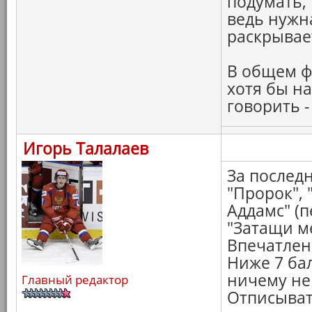
подумать,
ведь нужн
раскрывае
В общем ф
хотя бы на
говорить -
Игорь Талалаев
За последн
"Пророк",
Аддамс" (п
"Затащи ме
Впечатлен
Ниже 7 бал
ничему не 
Главный редактор
Отписыват