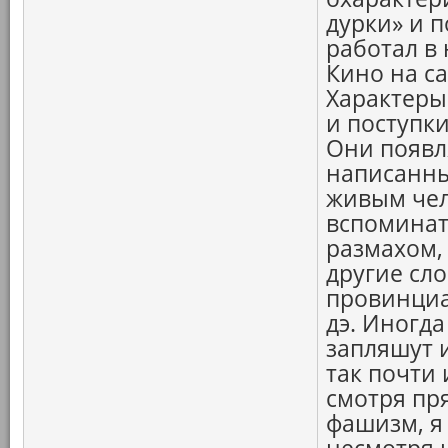
дурки» и п
работал в 
Кино на с
Характеры
и поступк
Они появл
написанны
живым чел
вспоминат
размахом,
другие сл
провинциал
дэ. Иногда
запляшут и
так почти 
смотря пр
фашизм, я 