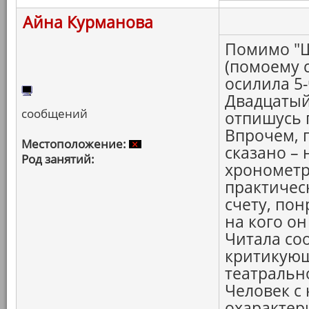
Айна Курманова
Помимо "Ш
(помоему 
осилила 5
Двадцатый 
сообщений
отпишусь 
Впрочем, 
Местоположение:
сказано –
Род занятий:
хронометр
практичес
счету, по
на кого о
Читала со
критикующ
театральн
Человек с
охарактери