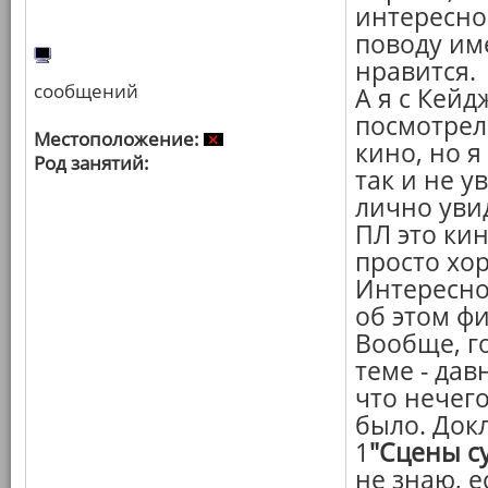
интересно
поводу им
нравится.
сообщений
А я с Кейд
посмотрел
Местоположение:
кино, но я
Род занятий:
так и не у
лично увид
ПЛ это кин
просто хо
Интересно
об этом ф
Вообще, го
теме - дав
что нечего
было. Док
1
"Сцены с
не знаю, е