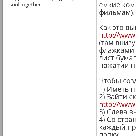
емкие ком
soul together
фильмам).
Как это вы
http://www
(там внизу
флажками 
лист бума
нажатии н
Чтобы созд
1) Иметь 
2) Зайти с
http://www.
3) Слева в
4) Со стр
каждый пр
папку