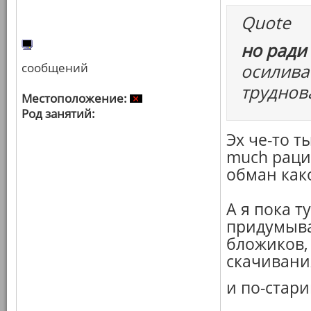
Quote
но ради
сообщений
осилива
труднов
Местоположение:
Род занятий:
Эх че-то т
much рац
обман како
А я пока т
придумыва
бложиков,
скачивани
и по-стари