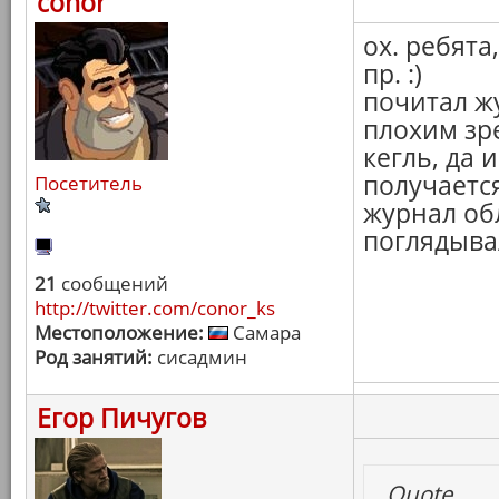
conor
ох. ребята
пр. :)
почитал жу
плохим зр
кегль, да 
получается
Посетитель
журнал об
поглядывал
21
сообщений
http://twitter.com/conor_ks
Местоположение:
Самара
Род занятий:
сисадмин
Егор Пичугов
Quote