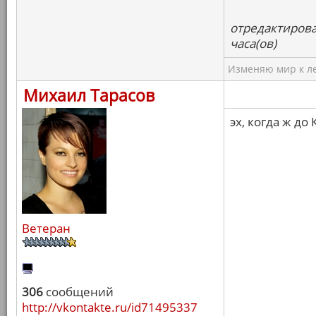
отредактирова
часа(ов)
Изменяю мир к ле
Михаил Тарасов
эх, когда ж до 
Ветеран
306
сообщений
http://vkontakte.ru/id71495337