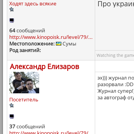
Про украин
Ходят здесь всякие
64
сообщений
http://www.kinopoisk.ru/level/79/...
Местоположение:
Сумы
Род занятий:
Watching the game
Александр Елизаров
эх))) журнал п
разорвали :DD
Журнал супер!
за автограф от
Посетитель
37
сообщений
http://www.kinopoisk.ru/level/79/...