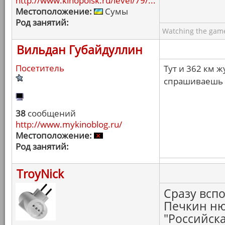
http://www.kinopoisk.ru/level/79/...
Местоположение:
Сумы
Род занятий:
Watching the game
Вильдан Губайдуллин
Посетитель
Тут и 362 км 
спрашиваешь
38
сообщений
http://www.mykinoblog.ru/
Местоположение:
Род занятий:
TroyNick
Сразу всп
Печкин ню
"Российска