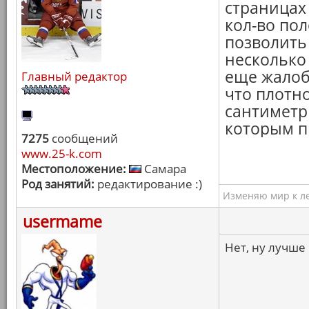
страницах
кол-во пол
позволить
несколько 
еще жалоб
Главный редактор
что плотн
сантиметр 
которым п
7275
сообщений
www.25-k.com
Местоположение:
Самара
Род занятий:
редактирование :)
Изменяю мир к ле
usermame
Нет, ну лучше 