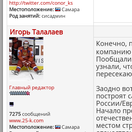
http://twitter.com/conor_ks
Местоположение:
Самара
Род занятий:
сисадмин
Игорь Талалаев
Конечно, 
компанию 
Пообщалис
узнали, чт
пересекают
Главный редактор
Заодно вот
построят 
России/Ев
Начало пр
7275
сообщений
отечестве
www.25-k.com
местом ст
Местоположение:
Самара