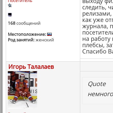
выходу фил
Посетитель
следить, 
релизами, 
как уже о
168
сообщений
журнала, 
посетители
Местоположение:
на работу 
Род занятий:
женский
плебсы, за
Спасибо В
Игорь Талалаев
Quote
немног