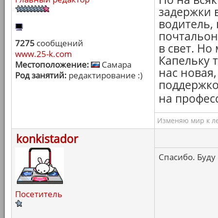
задержки в
водитель,
почтальоны
7275
сообщений
в свет. Но
www.25-k.com
Капельку 
Местоположение:
Самара
нас новая,
Род занятий:
редактирование :)
поддержко
на профес
Изменяю мир к ле
konkistador
Спасибо. Буду
Посетитель