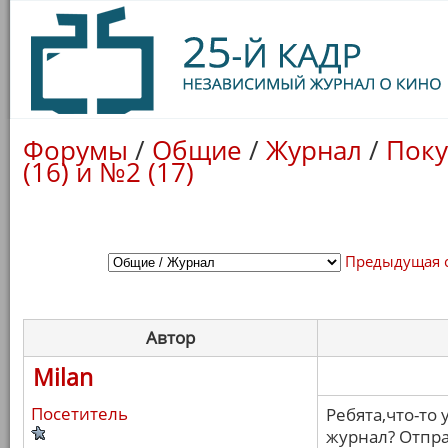
Форумы
/
Общие
/
Журнал
/
Поку
(16) и №2 (17)
Предыдущая 
Автор
Milan
Посетитель
Ребята,что-то 
журнал? Отпра