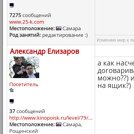
7275
сообщений
www.25-k.com
Местоположение:
Самара
Род занятий:
редактирование :)
Изменяю мир к ле
Александр Елизаров
а как насч
договарив
можно??) и
Посетитель
на ящик?)
37
сообщений
http://www.kinopoisk.ru/level/79/...
Местоположение:
Самара,
Рощинский