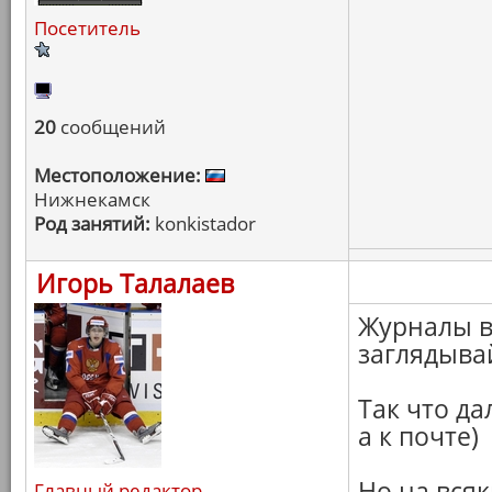
Посетитель
20
сообщений
Местоположение:
Нижнекамск
Род занятий:
konkistador
Игорь Талалаев
Журналы в
заглядывай
Так что да
а к почте)
Но на вся
Главный редактор