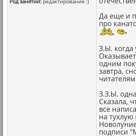
отечестве
Род занятий:
редактирование :)
Да еще и 
про канато
З.Ы. когда
Оказывает
одним поку
завтра, сн
читателями
З.З.Ы. од
Сказала, ч
все напис
на тухлую 
Новолуние
подписи "М