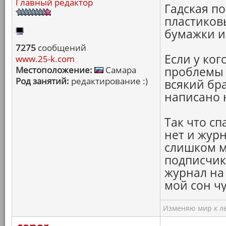
Главный редактор
Гадская по
пластиков
бумажки и
7275
сообщений
Если у ког
www.25-k.com
Местоположение:
Самара
проблемы 
Род занятий:
редактирование :)
всякий бра
написано 
Так что сп
нет и журн
слишком м
подписчик
журнал на
мой сон чу
Изменяю мир к ле