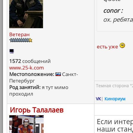
conor :
ох. ребята
Ветеран
есть уже
1572
сообщений
www.25-k.com
Местоположение:
Санкт-
Петербург
Темная сторона "
Род занятий:
я тут мимо
проходил
VK
|
Кинориум
Игорь Талалаев
Если интер
наши стан