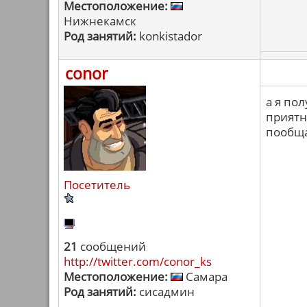
Местоположение:
Нижнекамск
Род занятий:
konkistador
conor
а я по
приятн
пообща
Посетитель
21
сообщений
http://twitter.com/conor_ks
Местоположение:
Самара
Род занятий:
сисадмин