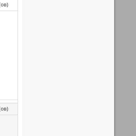
са(ов)
са(ов)