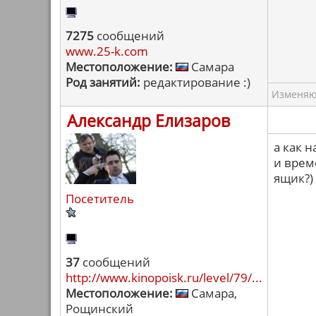
7275
сообщений
www.25-k.com
Местоположение:
Самара
Род занятий:
редактирование :)
Изменяю 
Александр Елизаров
а как н
и време
ящик?)
Посетитель
37
сообщений
http://www.kinopoisk.ru/level/79/...
Местоположение:
Самара,
Рощинский