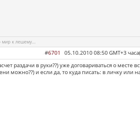
мир к лешему...
#
6701
05.10.2010 08:50 GMT+3 ча
асчет раздачи в руки??) уже договариваться о месте в
ни можно??) и если да, то куда писать: в личку или н