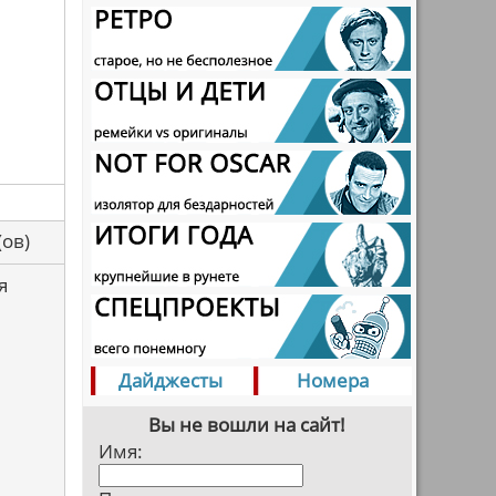
са(ов)
я
Дайджесты
Номера
Вы не вошли на сайт!
Имя: