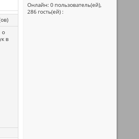
Онлайн: 0 пользователь(ей),
286 гость(ей) :
са(ов)
 о
ук в