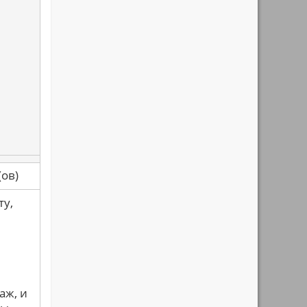
са(ов)
ту,
аж, и