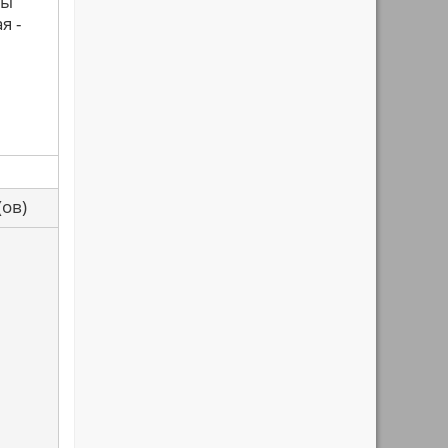
мы
я -
са(ов)