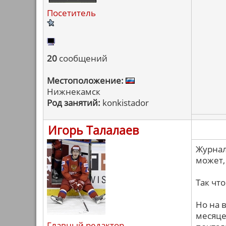
Посетитель
20
сообщений
Местоположение:
Нижнекамск
Род занятий:
konkistador
Игорь Талалаев
Журнал
может,
Так что
Но на 
месяце
Главный редактор