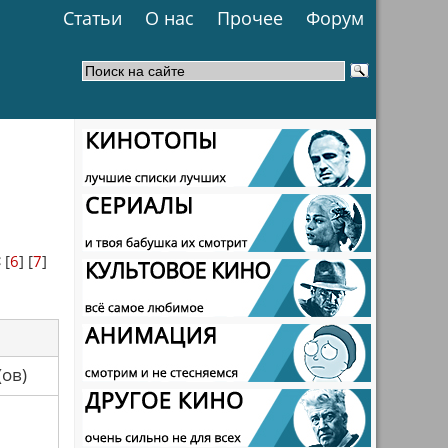
Статьи
О нас
Прочее
Форум
<
[
6
] [
7
]
са(ов)