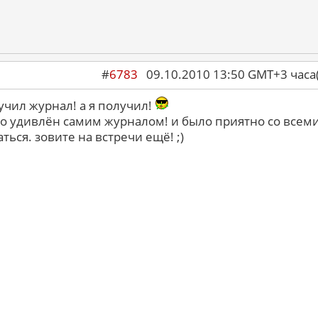
#
6783
09.10.2010 13:50 GMT+3 ча
лучил журнал! а я получил!
о удивлён самим журналом! и было приятно со всем
ться. зовите на встречи ещё! ;)