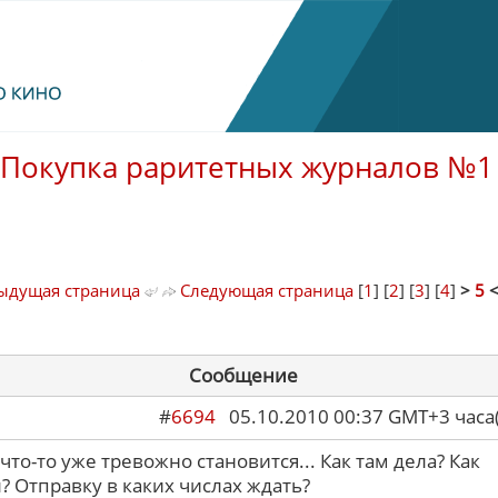
Покупка раритетных журналов №1
ыдущая страница
Следующая страница
[
1
] [
2
] [
3
] [
4
]
>
5
Сообщение
#
6694
05.10.2010 00:37 GMT+3 ча
что-то уже тревожно становится... Как там дела? Как
? Отправку в каких числах ждать?