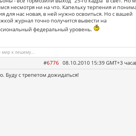
ьоны - все тормозили выход "25-го кадра" в свет. Но 
мся несмотря ни на что. Капельку терпения и понима
ия для нас новая, в ней нужно освоиться. Но с вашей
жкой журнал точно получится вывести на
сиональный федеральный уровень.
мир к лешему...
#
6776
08.10.2010 15:39 GMT+3 ча
о. Буду с трепетом дожидаться!