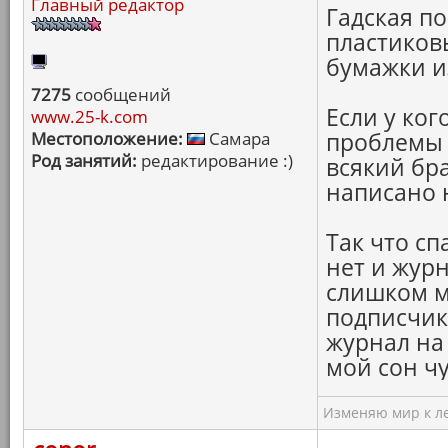
Главный редактор
Гадская по
пластиков
бумажки и
7275
сообщений
Если у ког
www.25-k.com
Местоположение:
Самара
проблемы 
Род занятий:
редактирование :)
всякий бра
написано 
Так что сп
нет и журн
слишком м
подписчик
журнал на
мой сон чу
Изменяю мир к ле