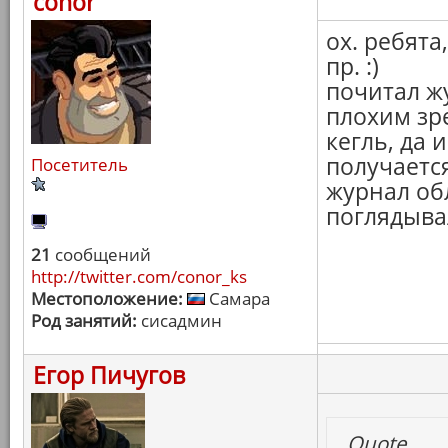
conor
ох. ребята
пр. :)
почитал жу
плохим зр
кегль, да 
получается
Посетитель
журнал об
поглядывал
21
сообщений
http://twitter.com/conor_ks
Местоположение:
Самара
Род занятий:
сисадмин
Егор Пичугов
Quote