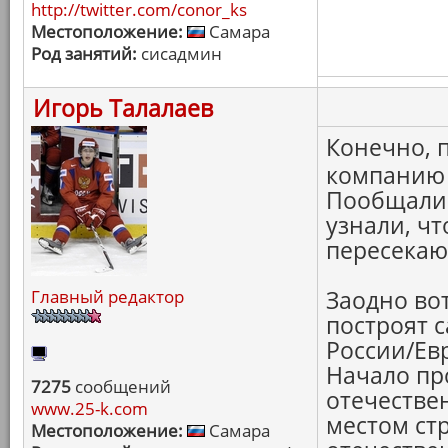
http://twitter.com/conor_ks
Местоположение:
Самара
Род занятий:
сисадмин
Игорь Талалаев
Конечно, 
компанию 
Пообщалис
узнали, чт
пересекают
Главный редактор
Заодно вот
построят 
России/Ев
Начало пр
7275
сообщений
отечестве
www.25-k.com
местом ст
Местоположение:
Самара