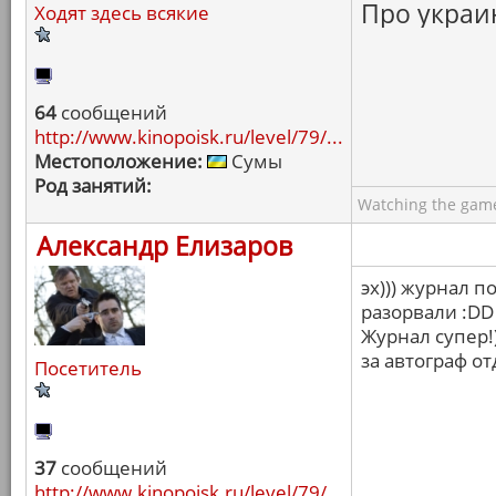
Про украин
Ходят здесь всякие
64
сообщений
http://www.kinopoisk.ru/level/79/...
Местоположение:
Сумы
Род занятий:
Watching the game
Александр Елизаров
эх))) журнал п
разорвали :DD
Журнал супер!
за автограф от
Посетитель
37
сообщений
http://www.kinopoisk.ru/level/79/...