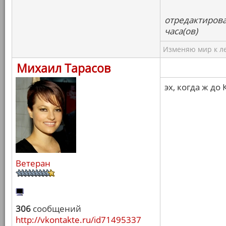
отредактирова
часа(ов)
Изменяю мир к ле
Михаил Тарасов
эх, когда ж до 
Ветеран
306
сообщений
http://vkontakte.ru/id71495337