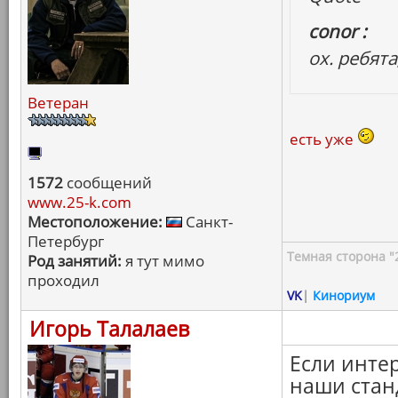
conor :
ох. ребята
Ветеран
есть уже
1572
сообщений
www.25-k.com
Местоположение:
Санкт-
Петербург
Темная сторона "
Род занятий:
я тут мимо
проходил
VK
|
Кинориум
Игорь Талалаев
Если интер
наши стан