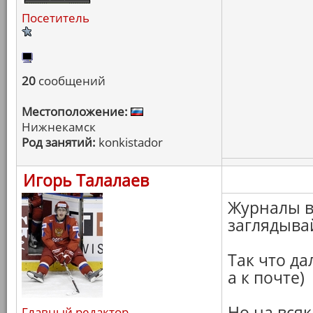
Посетитель
20
сообщений
Местоположение:
Нижнекамск
Род занятий:
konkistador
Игорь Талалаев
Журналы в
заглядывай
Так что да
а к почте)
Но на вся
Главный редактор