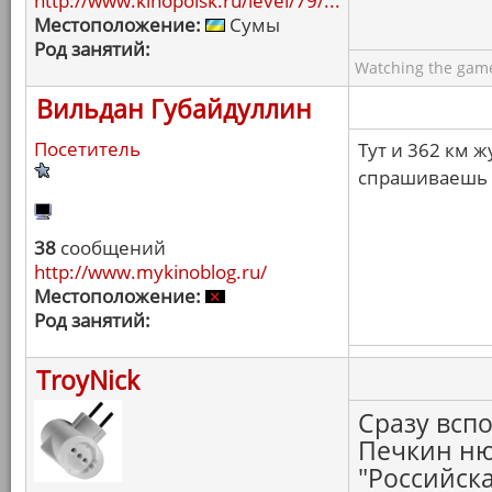
http://www.kinopoisk.ru/level/79/...
Местоположение:
Сумы
Род занятий:
Watching the game
Вильдан Губайдуллин
Посетитель
Тут и 362 км 
спрашиваешь
38
сообщений
http://www.mykinoblog.ru/
Местоположение:
Род занятий:
TroyNick
Сразу всп
Печкин ню
"Российска