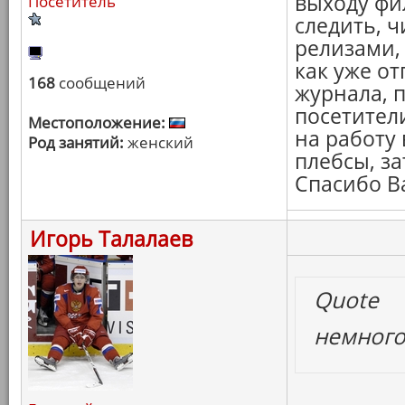
выходу фил
Посетитель
следить, 
релизами, 
как уже о
168
сообщений
журнала, 
посетители
Местоположение:
на работу 
Род занятий:
женский
плебсы, за
Спасибо В
Игорь Талалаев
Quote
немног