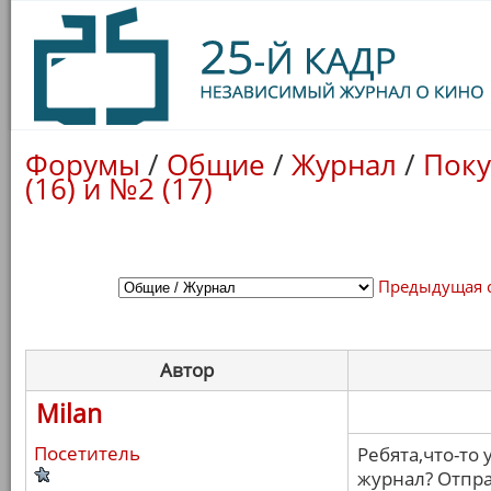
Форумы
/
Общие
/
Журнал
/
Поку
(16) и №2 (17)
Предыдущая 
Автор
Milan
Посетитель
Ребята,что-то 
журнал? Отпра