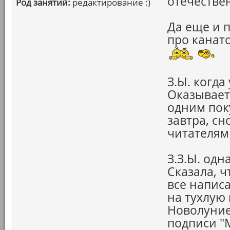
отечестве
Род занятий:
редактирование :)
Да еще и 
про канато
З.Ы. когда
Оказывает
одним поку
завтра, сн
читателями
З.З.Ы. од
Сказала, ч
все напис
на тухлую 
Новолуние
подписи "М