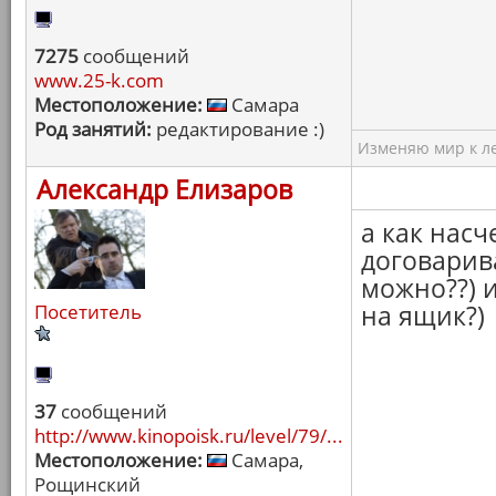
7275
сообщений
www.25-k.com
Местоположение:
Самара
Род занятий:
редактирование :)
Изменяю мир к ле
Александр Елизаров
а как насч
договарив
можно??) и
Посетитель
на ящик?)
37
сообщений
http://www.kinopoisk.ru/level/79/...
Местоположение:
Самара,
Рощинский