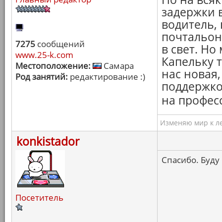
задержки в
водитель,
почтальоны
7275
сообщений
в свет. Но
www.25-k.com
Капельку 
Местоположение:
Самара
нас новая,
Род занятий:
редактирование :)
поддержко
на профес
Изменяю мир к ле
konkistador
Спасибо. Буду
Посетитель