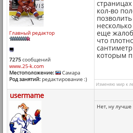
страницах
кол-во пол
позволить
несколько 
еще жалоб
Главный редактор
что плотн
сантиметр 
которым п
7275
сообщений
www.25-k.com
Местоположение:
Самара
Род занятий:
редактирование :)
Изменяю мир к ле
usermame
Нет, ну лучше 