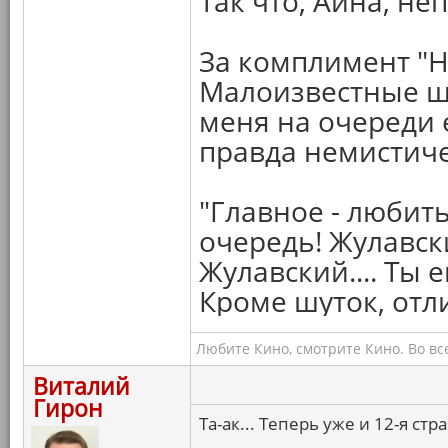
Так что, Айна, неп
За комплимент "
Малоизвестные ше
меня на очереди 
правда немистич
"Главное - любит
очередь! Жулавск
Жулавский.... Ты 
Кроме шуток, от
Любите Кино, смотрите Кино. Во вс
Виталий
Гирон
Та-ак... Теперь уже и 12-я ст