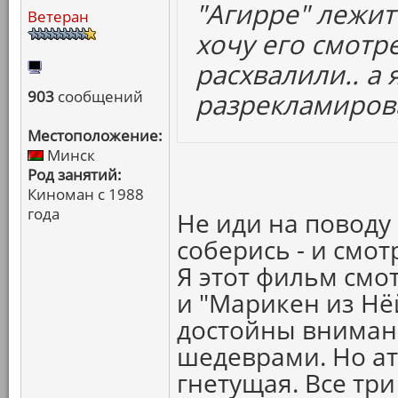
"Агирре" лежит 
Ветеран
хочу его смотре
расхвалили.. а
903
сообщений
разрекламиров
Местоположение:
Минск
Род занятий:
Киноман с 1988
года
Не иди на поводу
соберись - и смот
Я этот фильм смо
и "Марикен из Нёй
достойны внимани
шедеврами. Но ат
гнетущая. Все три