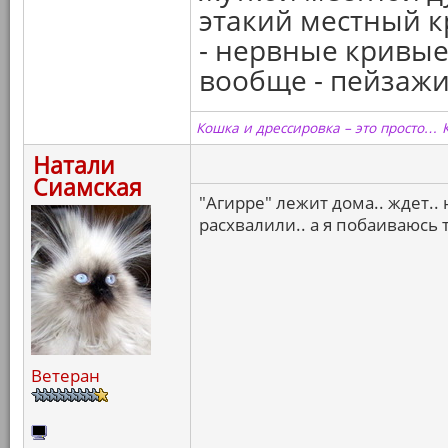
этакий местный к
- нервные кривые 
вообще - пейзажи..
Кошка и дрессировка – это просто… 
Натали
Сиамская
"Агирре" лежит дома.. ждет.. 
расхвалили.. а я побаиваюсь
Ветеран