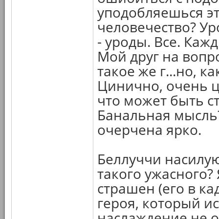
уподобляешься эт
человечество? Ур
- уроды. Все. Кажд
Мой друг на вопро
такое же г...но, к
Цинично, очень ц
что может быть с
Банальная мысль?
очерчена ярко.
Беллуччи насилуют
такого ужасного? 
страшен (его в ка
героя, который и
наслаждение не о