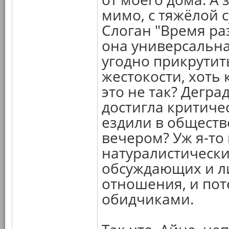
мимо, с тяжёлой 
Слоган "Время ра
она универсальна
угодно прикрутит
жестокости, хоть 
это не так? Дегр
достигла критиче
ездили в обществ
вечером? Уж я-то
натуралистически
обсуждающих и л
отношения, и пот
обидчиками.