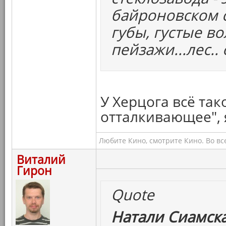
байроновском с
губы, густые во
пейзажи...лес..
У Херцога всё так
отталкивающее", 
Любите Кино, смотрите Кино. Во вс
Виталий
Гирон
Quote
Натали Сиамска