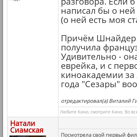
разговора. Если б
написал бы о ней
(о ней есть моя с
Причём Шнайдер з
получила француз
Удивительно - он
еврейка, и с перв
киноакадемии за 
года "Сезары" во
отредактировал(а) Виталий Ги
Любите Кино, смотрите Кино. Во вс
Натали
Сиамская
Посмотрела свой первый фил