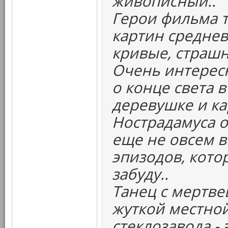
живописный..
Герои фильма т
картин среднев
кривые, страшн
Очень интерес
о конце света 
деревушке и к
Нострадамуса о
еще не овсем в
эпизодов, кото
забуду..
Танец с мертвец
жуткой местной
стеклозавода -