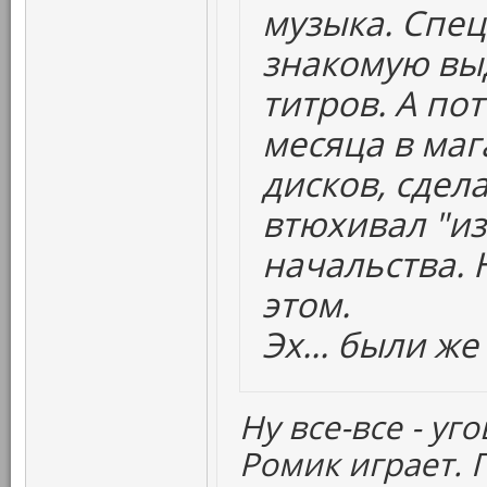
музыка. Спе
знакомую вы
титров. А пот
месяца в маг
дисков, сдел
втюхивал "из
начальства. 
этом.
Эх... были же
Ну все-все - уг
Ромик играет. 