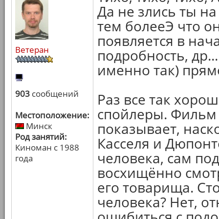
Да не злись ты на
тем болееЭ что о
появляется в нача
Ветеран
подробность, др..
именно так) прямо
903
сообщений
Раз все так хорош
спойлеры. Фильм 
Местоположение:
показывает, наск
Минск
Род занятий:
Касселя и Дюпонт
Киноман с 1988
человека, сам по
года
восхищённо смот
его товарища. Ст
человека? Нет, от
ошибиться с подо