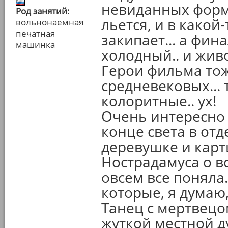
невиданных форм.
Род занятий:
льется, и в какой
вольнонаемная
печатная
закипает... а фин
машинка
холодный.. и жив
Герои фильма тож
средневековых...
колоритные.. ух!
Очень интересно
конце света в от
деревушке и карт
Нострадамуса о в
овсем все поняла.
которые, я думаю,
Танец с мертвецом
жуткой местной ду