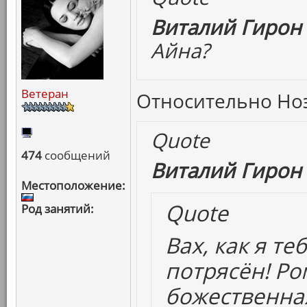
Виталий Гирон 
Айна?
Ветеран
Относительно Ноэ 
Quote
474
сообщений
Виталий Гирон 
Местоположение:
Quote
Род занятий:
Вах, как я т
потрясён! Р
божественная