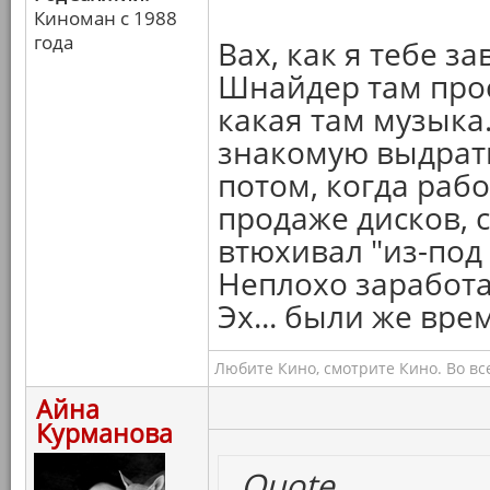
Киноман с 1988
года
Вах, как я тебе з
Шнайдер там прос
какая там музыка
знакомую выдрать
потом, когда рабо
продаже дисков, 
втюхивал "из-под 
Неплохо заработа
Эх... были же врем
Любите Кино, смотрите Кино. Во вс
Айна
Курманова
Quote