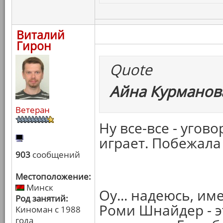
Виталий
Гирон
Quote
Айна Курманова
Ветеран
Ну все-все - угово
играет. Побежала
903
сообщений
Местоположение:
Минск
Оу... надеюсь, им
Род занятий:
Роми Шнайдер - э
Киноман с 1988
года