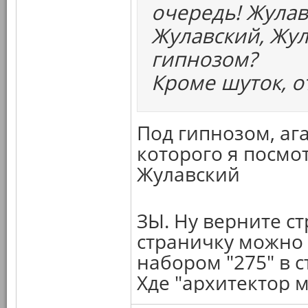
очередь! Жулав
Жулавский, Жул
гипнозом?
Кроме шуток, 
Под гипнозом, ага
которого я посмот
Жулавский
ЗЫ. Ну верните с
страничку можно п
набором "275" в с
Хде "архитектор 