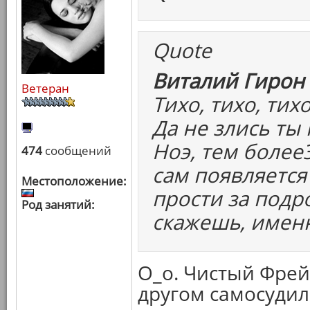
Quote
Виталий Гирон 
Ветеран
Тихо, тихо, тихо
Да не злись ты 
Ноэ, тем более
474
сообщений
сам появляется
Местоположение:
прости за подро
Род занятий:
скажешь, именн
О_о. Чистый Фрейд
другом самосудили