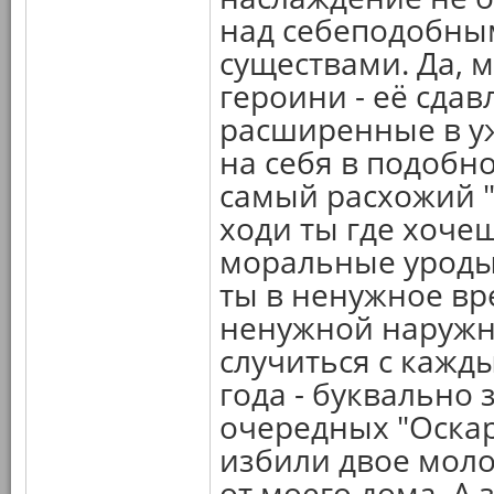
над себеподобным
существами. Да, 
героини - её сда
расширенные в уж
на себя в подобно
самый расхожий "
ходи ты где хочеш
моральные уроды 
ты в ненужное вр
ненужной наружн
случиться с кажды
года - буквально 
очередных "Оскар
избили двое моло
от моего дома. А 