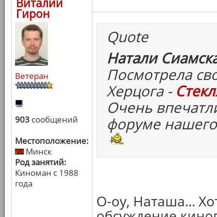
Виталий
Гирон
Quote
Натали Сиамска
Посмотрела св
Ветеран
Херцога -
Стекл
Очень впечатли
903
сообщений
форуме нашего
Местоположение:
Минск
Род занятий:
Киноман с 1988
года
О-оу, Наташа... Х
обсуждение киног