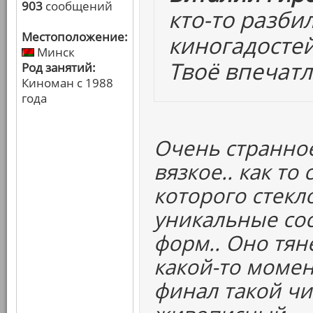
903
сообщений
кто-то разби
Местоположение:
киногадостей
Минск
Твоё впечат
Род занятий:
Киноман с 1988
года
Очень странное 
вязкое.. как то
которого стекл
уникальные со
форм.. Оно тяне
какой-то момент
финал такой чи