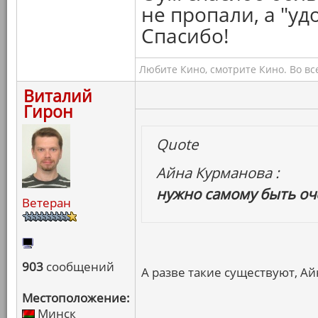
не пропали, а "уд
Спасибо!
Любите Кино, смотрите Кино. Во вс
Виталий
Гирон
Quote
Айна Курманова :
нужно самому быть о
Ветеран
903
сообщений
А разве такие существуют, Ай
Местоположение:
Минск